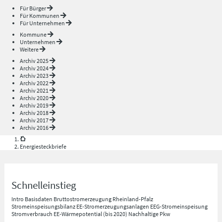
Für Bürger
Für Kommunen
Für Unternehmen
Kommune
Unternehmen
Weitere
Archiv 2025
Archiv 2024
Archiv 2023
Archiv 2022
Archiv 2021
Archiv 2020
Archiv 2019
Archiv 2018
Archiv 2017
Archiv 2016
Energiesteckbriefe
Schnelleinstieg
Intro
Basisdaten
Bruttostromerzeugung Rheinland-Pfalz
Stromeinspeisungsbilanz
EE-Stromerzeugungsanlagen
EEG-Stromeinspeisung
Stromverbrauch
EE-Wärmepotential (bis 2020)
Nachhaltige Pkw