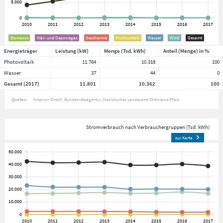
Biomasse
Klär- und Deponiegas
Geothermie
Photovoltaik
Wasser
Wind
Gesamt
Energieträger
Leistung (kW)
Menge (Tsd. kWh)
Anteil (Menge) in %
Photovoltaik
11.764
10.318
100
Wasser
37
44
0
Gesamt (2017)
11.801
10.362
100
Quellen:
Amprion GmbH
Bundesnetzagentur
Statistisches Landesamt Rheinland-Pfalz
Stromverbrauch nach Verbrauchergruppen (Tsd. kWh)
zur Karte