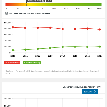
Rheinland-Pfalz
42
%
0
25
50
75
100
125
150
175
>200
- Die Daten basieren teilweise auf Landesdaten.
Stromverbrauch
Stromeinspeisung
Quellen:
Amprion GmbH
Bundesnetzagentur
Verteilnetzbetreiber
Statistisches Landesamt Rheinland-
Pfalz
EE-Stromerzeugungsanlagen (kW)
zur Karte