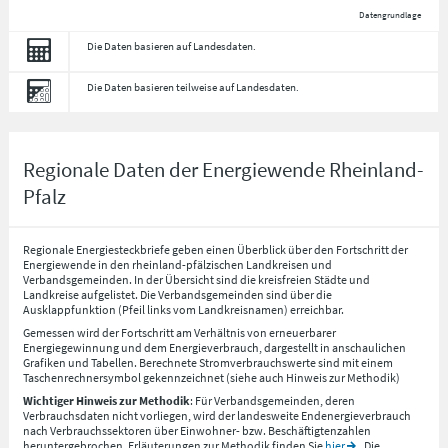
Datengrundlage
Die Daten basieren auf Landesdaten.
Die Daten basieren teilweise auf Landesdaten.
Regionale Daten der Energiewende Rheinland-
Pfalz
Regionale Energiesteckbriefe geben einen Überblick über den Fortschritt der
Energiewende in den rheinland-pfälzischen Landkreisen und
Verbandsgemeinden. In der Übersicht sind die kreisfreien Städte und
Landkreise aufgelistet. Die Verbandsgemeinden sind über die
Ausklappfunktion (Pfeil links vom Landkreisnamen) erreichbar.
Gemessen wird der Fortschritt am Verhältnis von erneuerbarer
Energiegewinnung und dem Energieverbrauch, dargestellt in anschaulichen
Grafiken und Tabellen. Berechnete Stromverbrauchswerte sind mit einem
Taschenrechnersymbol gekennzeichnet (siehe auch Hinweis zur Methodik)
Wichtiger Hinweis zur Methodik
: Für Verbandsgemeinden, deren
Verbrauchsdaten nicht vorliegen, wird der landesweite Endenergieverbrauch
nach Verbrauchssektoren über Einwohner- bzw. Beschäftigtenzahlen
heruntergebrochen. Erläuterungen zur Methodik finden Sie
hier
. Die