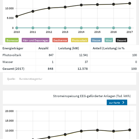
Biomasse
Klär- und Deponiegas
Geothermie
Photovoltaik
Wasser
Wind
Gesamt
Energieträger
Anzahl
Leistung (kW)
Anteil (Leistung) in %
Photovoltaik
847
12.541
100
Wasser
1
37
0
Gesamt (2017)
848
12.578
100
Quelle:
Bundesnetzagentur
Stromeinspeisung EEG-geförderter Anlagen (Tsd. kWh)
zur Karte