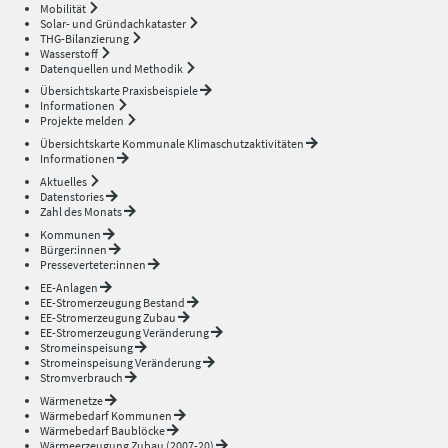
Mobilität
Solar- und Gründachkataster
THG-Bilanzierung
Wasserstoff
Datenquellen und Methodik
Übersichtskarte Praxisbeispiele
Informationen
Projekte melden
Übersichtskarte Kommunale Klimaschutzaktivitäten
Informationen
Aktuelles
Datenstories
Zahl des Monats
Kommunen
Bürger:innen
Presseverteter:innen
EE-Anlagen
EE-Stromerzeugung Bestand
EE-Stromerzeugung Zubau
EE-Stromerzeugung Veränderung
Stromeinspeisung
Stromeinspeisung Veränderung
Stromverbrauch
Wärmenetze
Wärmebedarf Kommunen
Wärmebedarf Baublöcke
Wärmeerzeugung Zubau (2007-20)