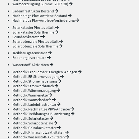
Wärmeerzeugung Summe (2007-20)
Ladeinfrastruktur Bestand
Nachhaltige Pkw-Antriebe Bestand
Nachhaltige Pkw-Antriebe Veränderung
Solarkataster Photovoltaik
Solarkataster Solarthermie
Gründachkataster
Solarpotenziale Photovoltaik
Solarpotenziale Solarthermie
Treibhausgasemission
Endenergieverbrauch
Wasserstoff-Aktivitäten
Methodik Erneuerbare-Energien-Anlagen
Methodik EE-Stromerzeugung
Methodik Stromeinspeisung
Methodik Stromverbrauch
Methodik Wärmeerzeugung
Methodik Wärmenetze
Methodik Wärmebedarfe
Methodik Ladeinfrastruktur
Methodik Nachhaltige PKW-Antriebe
Methodik Treibhausgas-Bilanzierung
Methodik Solarkataster
Methodik Solarpotenziale
Methodik Gründachkataster
Methodik Klimaschutzaktivitäten
Methodik Wasserstoff-Aktivitäten