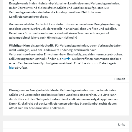
Energiewende in den rheinland-pfälzischen Landkreisen und Verbandsgemeinden.
In der Übersicht sind die kreisfreien Städte und Landkreise aufgelistet. Die
Verbandsgemeinden sind über die Ausklappfunktion (Pfeil links vom
Landkreisnamen) erreichbar.
Gemessen wird der Fortschritt am Verhältnis von erneuerbarer Energiegewinnung
und dem Energieverbrauch, dargestellt in anschaulichen Grafiken und Tabellen.
Berechnete Stromverbrauchswerte sind mit einem Taschenrechnersymbol
gekennzeichnet (siehe auch Hinweis zur Methodik)
Wichtiger Hinweis zur Methodik
: Für Verbandsgemeinden, deren Verbrauchsdaten
nicht vorliegen, wird der landesweite Endenergieverbrauch nach
Verbrauchssektoren über Einwohner- bzw. Beschäftigtenzahlen heruntergebrochen.
Erläuterungen zur Methodik finden Sie
hier
. Die betroffenen Kommunen sind mit
einem Taschenrechner-Symbol gekennzeichnet. Eine Übersicht zur Datenlage ist
hier
abrufbar.
Hinweis
Die regionalen Energiesteckbriefe der Verbandsgemeinden bzw. verbandsfreien
Städte und Gemeinden sind im jeweiligen Landkreis eingeordnet. Die Liste kann
durch Klick auf das Pfeilsymbol neben dem Landkreisnamen aufgeklappt werden.
Durch Klick direkt auf den Landkreisnamen oder das blaue Symbol rechts davon
öffnet sich der Steckbrief des Landkreises.
Links