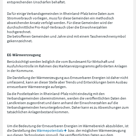
entsprechenden Unschärfen behaftet.
Da für einige Verbandsgemeinden in Rheinland-Pfalz keine Daten zum
Stromverbrauch vorliegen, muss für diese Gemeinden ein methodisch
abweichender Ansatz verfolgt werden. Für diese Gemeinden wird der
durchschnittliche Pro-Kopf-Verbrauch über die Einwohnerzahlen
hochgerechnet.
Die betroffenen Gemeinden und Jahre sind mit einem Taschenrechnersymbol
gekennzeichnet.
EE-Wärmeerzeugung
Berücksichtigt werden lediglich die vom Bundesamt für Wirtschaft und
Ausfuhrkontrolle im Rahmen des Marktanreizprogramms geförderten Anlagen
in der Kommune.
Die Darstellung der Wärmeerzeugung aus Erneuerbaren Energien ist daher nicht
umfassend, kann an dieser Stelle aber Trends und Entwicklungen beim Ausbau
erneuerbarer Wärmeenergie aufzeigen.
Da die Postleitzahlen in Rheinland-Pfalz nicht eindeutig mit den
Verbandsgemeinden übereinstimmen, werden die veröffentlichten Daten den
Landkreisen zugeordnet und dann anhand der Einwohnerzahlen auf die
Verbandsgemeinden heruntergebrochen. Daher kann es zu Abweichungen zum
tatsächlichen Anlagenbestand kommen.
Um die Bedeutung der Erneuerbaren Energien im Wärmebereich abzubilden, ist
die Darstellung des
Wärmepotentials
bzw. der möglichen Wärmeerzeugung
aus diesen Technologien sinnvoll. Die veröffentlichten Daten aus dem