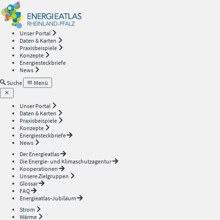
Energieatlas
—
Unser Portal
Daten & Karten
Rheinland-
Praxisbeispiele
Konzepte
Energiesteckbriefe
Pfalz
News
Suche
Menü
Unser Portal
Daten & Karten
Praxisbeispiele
Konzepte
Energiesteckbriefe
News
Der Energieatlas
Die Energie- und Klimaschutzagentur
Kooperationen
Unsere Zielgruppen
Glossar
FAQ
Energieatlas-Jubiläum
Strom
Wärme