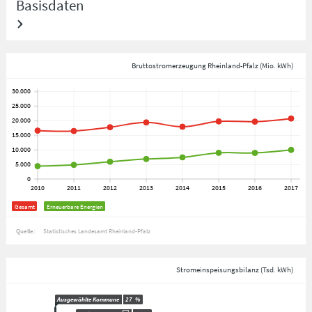
Basisdaten
Bruttostromerzeugung Rheinland-Pfalz (Mio. kWh)
Gesamt
Erneuerbare Energien
Quelle:
Statistisches Landesamt Rheinland-Pfalz
Stromeinspeisungsbilanz (Tsd. kWh)
Ausgewählte Kommune
27
%