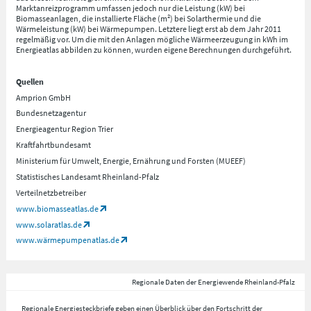
Marktanreizprogramm umfassen jedoch nur die Leistung (kW) bei
Biomasseanlagen, die installierte Fläche (m²) bei Solarthermie und die
Wärmeleistung (kW) bei Wärmepumpen. Letztere liegt erst ab dem Jahr 2011
regelmäßig vor. Um die mit den Anlagen mögliche Wärmeerzeugung in kWh im
Energieatlas abbilden zu können, wurden eigene Berechnungen durchgeführt.
Quellen
Amprion GmbH
Bundesnetzagentur
Energieagentur Region Trier
Kraftfahrtbundesamt
Ministerium für Umwelt, Energie, Ernährung und Forsten (MUEEF)
Statistisches Landesamt Rheinland-Pfalz
Verteilnetzbetreiber
www.biomasseatlas.de
www.solaratlas.de
www.wärmepumpenatlas.de
Regionale Daten der Energiewende Rheinland-Pfalz
Regionale Energiesteckbriefe geben einen Überblick über den Fortschritt der