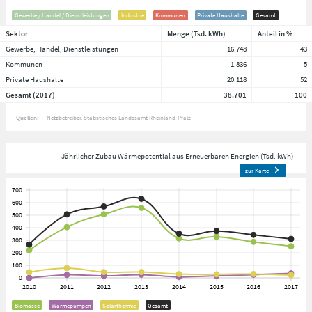
Gewerbe / Handel / Dienstleistungen
Industrie
Kommunen
Private Haushalte
Gesamt
Sektor
Menge (Tsd. kWh)
Anteil in %
Gewerbe, Handel, Dienstleistungen
16.748
43
Kommunen
1.836
5
Private Haushalte
20.118
52
Gesamt (2017)
38.701
100
Quellen:
Netzbetreiber
Statistisches Landesamt Rheinland-Pfalz
Jährlicher Zubau Wärmepotential aus Erneuerbaren Energien (Tsd. kWh)
zur Karte
Biomasse
Wärmepumpen
Solarthermie
Gesamt