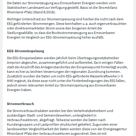
Die Daten zur Stromerzeugung aus Erneuerbaren Energien werden vom
Statistischen Landesamt zur Verfügung gestellt. Basis ist die Strombilanz
Rheinland-Pfalz (Stand 8/2018).
Wichtiger Unterschied zur Stromeinspeisung sind hierbei die nicht nach dem
EEG geförderten Strommengen. Diese beinhalten u.a. auch eigenverbrauchten
oder direktvermarkteten Strom sowie den biogenen Anteil der
Siedlungsabfälle, so dass die Bruttostromerzeugung aus Erneuerbaren
Energien im Vergleich zur EEG-Stromeinspeisung höher ausfällt.
EEG-Stromeinspeisung
Die EEG-Einspeisedaten werden jährlich beim Übertragungsnetzbetreiber
Amprion abgerufen, zusammengeführt und aufbereitet. Da in einigen Fällen
statt der Anschrift des Anlagenstandortes der Einspeisepunkt hinterlegt wurde,
kann es hier zu leichten Verzerrungen der regionalen Zuordnung kommen.
Zusätzlich wurden die Daten um nicht-EEG-geförderte Wasserkraftwerke (> 5
MW) ergänzt, da diese zwar nicht unter die Förderbedingungen des EEG fallen,
jedoch einen relevanten Anteil zur Stromeinspeisung aus Erneuerbaren
Energien haben.
Stromverbrauch
Die Stromverbrauchsdaten werden bei den Verteilnetzbetreibern und
zuständigen Stadt- und Gemeindewerken, untergliedert in
Verbrauchssektoren, abgefragt. Teilweise werden die Daten nach
Kundengruppen und Lastprofilen strukturiert geliefert. Zugunsten einer
landesweiten Vergleichbarkeit der Daten werden diese von der Energieagentur
Rheinland-Pfalz den Verbrauchssektoren zugeordnet. Dies ist mit