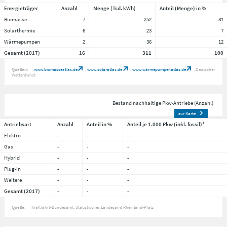
Energieträger
Anzahl
Menge (Tsd. kWh)
Anteil (Menge) in %
Biomasse
7
252
81
Solarthermie
6
23
7
Wärmepumpen
2
36
12
Gesamt (2017)
16
311
100
Quellen:
www.biomasseatlas.de
www.solaratlas.de
www.wärmepumpenatlas.de
Deutscher
Wetterdienst
Bestand nachhaltige Pkw-Antriebe (Anzahl)
zur Karte
Antriebsart
Anzahl
Anteil in %
Anteil je 1.000 Pkw (inkl. fossil)*
Elektro
-
-
-
Gas
-
-
-
Hybrid
-
-
-
Plug-in
-
-
-
Weitere
-
-
-
Gesamt (2017)
-
-
-
Quelle:
Kraftfahrt-Bundesamt, Statistisches Landesamt Rheinland-Pfalz