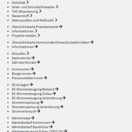
Mobilität
Solar- und Gründachkataster
THG-Bilanzierung
Wasserstoff
Datenquellen und Methodik
Übersichtskarte Praxisbeispiele
Informationen
Projekte melden
Übersichtskarte Kommunale Klimaschutzaktivitäten
Informationen
Aktuelles
Datenstories
Zahl des Monats
Kommunen
Bürger:innen
Presseverteter:innen
EE-Anlagen
EE-Stromerzeugung Bestand
EE-Stromerzeugung Zubau
EE-Stromerzeugung Veränderung
Stromeinspeisung
Stromeinspeisung Veränderung
Stromverbrauch
Wärmenetze
Wärmebedarf Kommunen
Wärmebedarf Baublöcke
Wärmeerzeugung Zubau (2007-20)