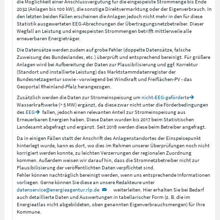
die Möglichkeit einer Anschlussvergütung für die eingespeiste Strommenge bis Ende
2032 (Anlagen bis 100 kW), die sonstige Direktvermarktung oder der Eigenverbrauch. In
den letzten beiden Fällen erscheinen die Anlagen jedoch nicht mehr in den für diese
Statistik ausgewerteten EEG-Abrechnungen der Übertragungsnetzbetreiber. Dieser
Wegfall an Leistung und eingespeisten Strommengen betrifft mittlerweile alle
erneuerbaren Energieträger.
Die Datensätze werden zudem auf grobe Fehler (doppelte Datensätze, falsche
Zuweisung des Bundeslandes, etc.) überprüft und entsprechend bereinigt. Für größere
Anlagen wird bei Aufbereitung der Daten zur Plausibilisierung und ggf. Korrektur
(Standort und installierte Leistung) das Marktstammdatenregister der
Bundesnetzagentur sowie - vorwiegend bei Windkraft und Freiflächen-PV - das
Geoportal Rheinland-Pfalz herangezogen.
Zusätzlich werden die Daten zur Stromeinspeisung um
nicht-EEG-geförderte
Wasserkraftwerke (> 5 MW) ergänzt, da diese zwar nicht unter die Förderbedingungen
des
EEG
fallen, jedoch einen relevanten Anteil zur Stromeinspeisung aus
Erneuerbaren Energien haben. Diese Daten wurden bis 2017 beim Statistischen
Landesamt abgefragt und ergänzt. Seit 2018 werden diese beim Betreiber angefragt.
Da in einigen Fällen statt der Anschrift des Anlagenstandortes der Einspeisepunkt
hinterlegt wurde, kann es dort, wo dies im Rahmen unserer Überprüfungen noch nicht
korrigiert werden konnte, zu leichten Verzerrungen der regionalen Zuordnung
kommen. Außerdem weisen wir darauf hin, dass die Stromnetzbetreiber nicht zur
Plausibilisierung der veröffentlichten Daten verpflichtet sind.
Fehler können nachträglich bereinigt werden, wenn uns entsprechende Informationen
vorliegen. Gerne können Sie diese an unsere Redakteure unter
datenservice@energieagentur.rlp.de
weiterleiten. Hier erhalten Sie bei Bedarf
auch detaillierte Daten und Auswertungen in tabellarischer Form (z. B. die im
Energieatlas nicht abgebildeten, oben genannten Eigenverbrauchsmengen) für Ihre
Kommune.