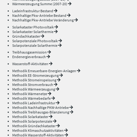
Wärmeerzeugung Summe (2007-20)
Ladeinfrastruktur Bestand
Nachhaltige Pkw-Antriebe Bestand
Nachhaltige Pkw-Antriebe Veränderung
Solarkataster Photovoltaik
Solarkataster Solarthermie
Gründachkataster
Solarpotenziale Photovoltaik
Solarpotenziale Solarthermie
Treibhausgasemission
Endenergieverbrauch
Wasserstoff-Aktivitäten
Methodik Erneuerbare-Energien-Anlagen
Methodik EE-Stromerzeugung
Methodik Stromeinspeisung
Methodik Stromverbrauch
Methodik Wärmeerzeugung
Methodik Wärmenetze
Methodik Wärmebedarfe
Methodik Ladeinfrastruktur
Methodik Nachhaltige PKW-Antriebe
Methodik Treibhausgas-Bilanzierung
Methodik Solarkataster
Methodik Solarpotenziale
Methodik Gründachkataster
Methodik Klimaschutzaktivitäten
Methodik Wasserstoff-Aktivitäten