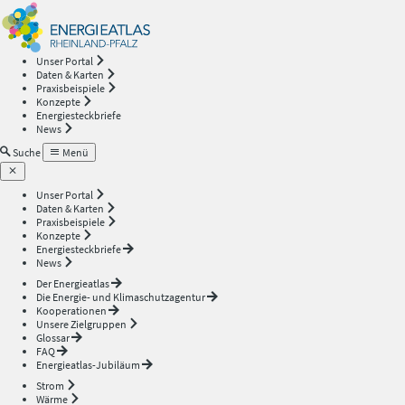
Energieatlas
—
Unser Portal
Daten & Karten
Rheinland-
Praxisbeispiele
Konzepte
Energiesteckbriefe
Pfalz
News
Suche
Menü
Unser Portal
Daten & Karten
Praxisbeispiele
Konzepte
Energiesteckbriefe
News
Der Energieatlas
Die Energie- und Klimaschutzagentur
Kooperationen
Unsere Zielgruppen
Glossar
FAQ
Energieatlas-Jubiläum
Strom
Wärme