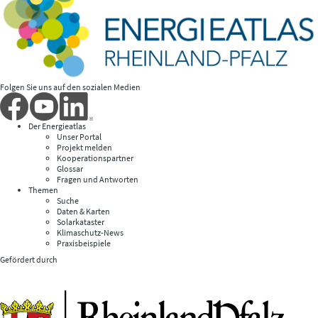
Folgen Sie uns auf den sozialen Medien
Der Energieatlas
Unser Portal
Projekt melden
Kooperationspartner
Glossar
Fragen und Antworten
Themen
Suche
Daten & Karten
Solarkataster
Klimaschutz-News
Praxisbeispiele
Gefördert durch