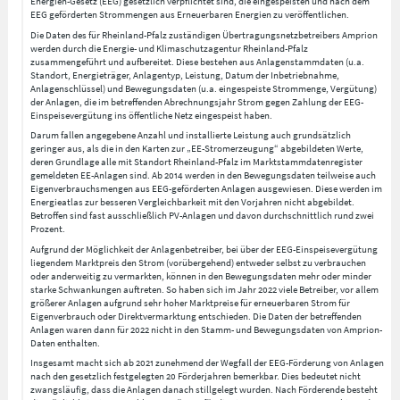
Energien-Gesetz (EEG) gesetzlich verpflichtet sind, die eingespeisten und nach dem
EEG geförderten Strommengen aus Erneuerbaren Energien zu veröffentlichen.
Die Daten des für Rheinland-Pfalz zuständigen Übertragungsnetzbetreibers Amprion
werden durch die Energie- und Klimaschutzagentur Rheinland-Pfalz
zusammengeführt und aufbereitet. Diese bestehen aus Anlagenstammdaten (u.a.
Standort, Energieträger, Anlagentyp, Leistung, Datum der Inbetriebnahme,
Anlagenschlüssel) und Bewegungsdaten (u.a. eingespeiste Strommenge, Vergütung)
der Anlagen, die im betreffenden Abrechnungsjahr Strom gegen Zahlung der EEG-
Einspeisevergütung ins öffentliche Netz eingespeist haben.
Darum fallen angegebene Anzahl und installierte Leistung auch grundsätzlich
geringer aus, als die in den Karten zur „EE-Stromerzeugung“ abgebildeten Werte,
deren Grundlage alle mit Standort Rheinland-Pfalz im Marktstammdatenregister
gemeldeten EE-Anlagen sind. Ab 2014 werden in den Bewegungsdaten teilweise auch
Eigenverbrauchsmengen aus EEG-geförderten Anlagen ausgewiesen. Diese werden im
Energieatlas zur besseren Vergleichbarkeit mit den Vorjahren nicht abgebildet.
Betroffen sind fast ausschließlich PV-Anlagen und davon durchschnittlich rund zwei
Prozent.
Aufgrund der Möglichkeit der Anlagenbetreiber, bei über der EEG-Einspeisevergütung
liegendem Marktpreis den Strom (vorübergehend) entweder selbst zu verbrauchen
oder anderweitig zu vermarkten, können in den Bewegungsdaten mehr oder minder
starke Schwankungen auftreten. So haben sich im Jahr 2022 viele Betreiber, vor allem
größerer Anlagen aufgrund sehr hoher Marktpreise für erneuerbaren Strom für
Eigenverbrauch oder Direktvermarktung entschieden. Die Daten der betreffenden
Anlagen waren dann für 2022 nicht in den Stamm- und Bewegungsdaten von Amprion-
Daten enthalten.
Insgesamt macht sich ab 2021 zunehmend der Wegfall der EEG-Förderung von Anlagen
nach den gesetzlich festgelegten 20 Förderjahren bemerkbar. Dies bedeutet nicht
zwangsläufig, dass die Anlagen danach stillgelegt wurden. Nach Förderende besteht