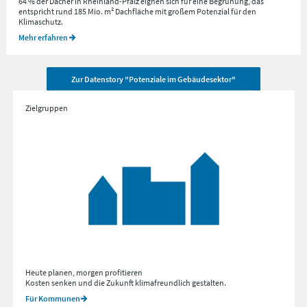
64 % der Dächer in Rheinland-Pfalz eignen sich für eine Begrünung, das
entspricht rund 185 Mio. m² Dachfläche mit großem Potenzial für den
Klimaschutz.
Mehr erfahren
Zur Datenstory "Potenziale im Gebäudesektor"
Zielgruppen
Heute planen, morgen profitieren
Kosten senken und die Zukunft klimafreundlich gestalten.
Für Kommunen