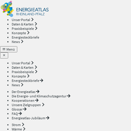
Energieatlas
—
Unser Portal
Daten & Karten
Rheinland-
Praxisbeispiele
Konzepte
Energiesteckbriefe
Pfalz
News
Menü
Unser Portal
Daten & Karten
Praxisbeispiele
Konzepte
Energiesteckbriefe
News
Der Energieatlas
Die Energie- und Klimaschutzagentur
Kooperationen
Unsere Zielgruppen
Glossar
FAQ
Energieatlas-Jubiläum
Strom
Wärme