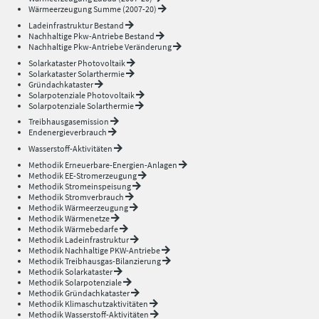
Wärmeerzeugung Summe (2007-20)
Ladeinfrastruktur Bestand
Nachhaltige Pkw-Antriebe Bestand
Nachhaltige Pkw-Antriebe Veränderung
Solarkataster Photovoltaik
Solarkataster Solarthermie
Gründachkataster
Solarpotenziale Photovoltaik
Solarpotenziale Solarthermie
Treibhausgasemission
Endenergieverbrauch
Wasserstoff-Aktivitäten
Methodik Erneuerbare-Energien-Anlagen
Methodik EE-Stromerzeugung
Methodik Stromeinspeisung
Methodik Stromverbrauch
Methodik Wärmeerzeugung
Methodik Wärmenetze
Methodik Wärmebedarfe
Methodik Ladeinfrastruktur
Methodik Nachhaltige PKW-Antriebe
Methodik Treibhausgas-Bilanzierung
Methodik Solarkataster
Methodik Solarpotenziale
Methodik Gründachkataster
Methodik Klimaschutzaktivitäten
Methodik Wasserstoff-Aktivitäten