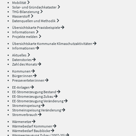
Mobilität
Solar- und Gründachkataster
THG-Bilanzierung
Wasserstoff
Datenquellen und Methodik
Übersichtskarte Praxisbeispiele
Informationen
Projekte melden
Übersichtskarte Kommunale Klimaschutzaktivitäten
Informationen
Aktuelles
Datenstories
Zahl des Monats
Kommunen
Bürger:innen
Presseverteter:innen
EE-Anlagen
EE-Stromerzeugung Bestand
EE-Stromerzeugung Zubau
EE-Stromerzeugung Veränderung
Stromeinspeisung
Stromeinspeisung Veränderung
Stromverbrauch
Wärmenetze
Wärmebedarf Kommunen
Wärmebedarf Baublöcke
Wärmeerzeugung Zubau (2007-20)