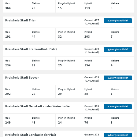
Gas
Elektro
Plug-in-Hybrid
Hybrid
Weitere
364
23
15
113
9
Kreisfreie Stadt Trier
Gesamt:
477
Energiesteckbrief
(
1 % Anteil
)
Gas
Elektro
Plug-in-Hybrid
Hybrid
Weitere
191
44
32
203
7
Kreisfreie Stadt Frankenthal (Pfalz)
Gesamt:
439
Energiesteckbrief
(
1 % Anteil
)
Gas
Elektro
Plug-in-Hybrid
Hybrid
Weitere
234
22
25
154
4
Kreisfreie Stadt Speyer
Gesamt:
433
Energiesteckbrief
(
1 % Anteil
)
Gas
Elektro
Plug-in-Hybrid
Hybrid
Weitere
292
26
29
85
1
Kreisfreie Stadt Neustadt an der Weinstraße
Gesamt:
395
Energiesteckbrief
(
1 % Anteil
)
Gas
Elektro
Plug-in-Hybrid
Hybrid
Weitere
249
43
24
76
3
Kreisfreie Stadt Landau in der Pfalz
Gesamt:
373
Energiesteckbrief