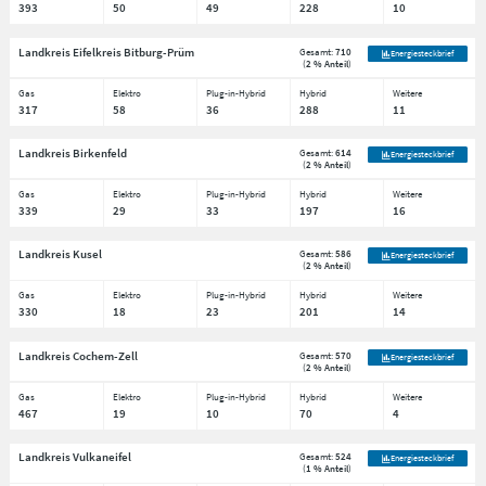
393
50
49
228
10
Landkreis Eifelkreis Bitburg-Prüm
Gesamt:
710
Energiesteckbrief
(
2 % Anteil
)
Gas
Elektro
Plug-in-Hybrid
Hybrid
Weitere
317
58
36
288
11
Landkreis Birkenfeld
Gesamt:
614
Energiesteckbrief
(
2 % Anteil
)
Gas
Elektro
Plug-in-Hybrid
Hybrid
Weitere
339
29
33
197
16
Landkreis Kusel
Gesamt:
586
Energiesteckbrief
(
2 % Anteil
)
Gas
Elektro
Plug-in-Hybrid
Hybrid
Weitere
330
18
23
201
14
Landkreis Cochem-Zell
Gesamt:
570
Energiesteckbrief
(
2 % Anteil
)
Gas
Elektro
Plug-in-Hybrid
Hybrid
Weitere
467
19
10
70
4
Landkreis Vulkaneifel
Gesamt:
524
Energiesteckbrief
(
1 % Anteil
)