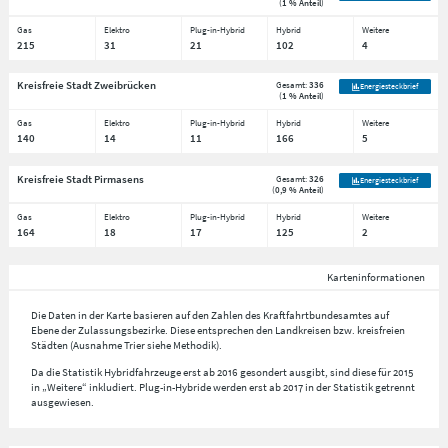
(
1 % Anteil
)
Gas
Elektro
Plug-in-Hybrid
Hybrid
Weitere
215
31
21
102
4
Kreisfreie Stadt Zweibrücken
Gesamt:
336
Energiesteckbrief
(
1 % Anteil
)
Gas
Elektro
Plug-in-Hybrid
Hybrid
Weitere
140
14
11
166
5
Kreisfreie Stadt Pirmasens
Gesamt:
326
Energiesteckbrief
(
0,9 % Anteil
)
Gas
Elektro
Plug-in-Hybrid
Hybrid
Weitere
164
18
17
125
2
Karteninformationen
Die Daten in der Karte basieren auf den Zahlen des Kraftfahrtbundesamtes auf
Ebene der Zulassungsbezirke. Diese entsprechen den Landkreisen bzw. kreisfreien
Städten (Ausnahme Trier siehe Methodik).
Da die Statistik Hybridfahrzeuge erst ab 2016 gesondert ausgibt, sind diese für 2015
in „Weitere“ inkludiert. Plug-in-Hybride werden erst ab 2017 in der Statistik getrennt
ausgewiesen.