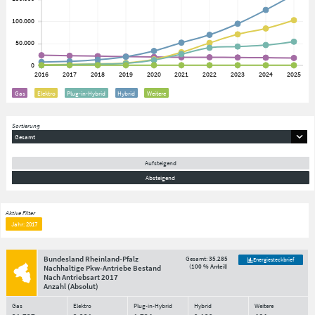
Gas
Elektro
Plug-in-Hybrid
Hybrid
Weitere
Sortierung
Gesamt
Aufsteigend
Absteigend
Aktive Filter
Jahr: 2017
Bundesland Rheinland-Pfalz
Gesamt:
35.285
Energiesteckbrief
(
100 % Anteil
)
Nachhaltige Pkw-Antriebe Bestand
Nach Antriebsart
2017
Anzahl
(Absolut)
Gas
Elektro
Plug-in-Hybrid
Hybrid
Weitere