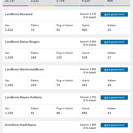
21.737
2.221
1.734
9.129
464
Landkreis Neuwied
Gesamt:
2.179
Energiesteckbrief
(
6 % Anteil
)
Gas
Elektro
Plug-in-Hybrid
Hybrid
Weitere
1.632
73
51
400
23
Landkreis Mainz-Bingen
Gesamt:
2.093
Energiesteckbrief
(
6 % Anteil
)
Gas
Elektro
Plug-in-Hybrid
Hybrid
Weitere
1.239
184
135
518
17
Landkreis Westerwaldkreis
Gesamt:
1.909
Energiesteckbrief
(
5 % Anteil
)
Gas
Elektro
Plug-in-Hybrid
Hybrid
Weitere
1.345
105
74
361
24
Landkreis Mayen-Koblenz
Gesamt:
1.761
Energiesteckbrief
(
5 % Anteil
)
Gas
Elektro
Plug-in-Hybrid
Hybrid
Weitere
1.156
91
48
443
23
Kreisfreie Stadt Mainz
Gesamt:
1.495
Energiesteckbrief
(
4 % Anteil
)