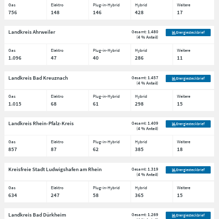
Gas
Elektro
Plug-in-Hybrid
Hybrid
Weitere
756
148
146
428
17
Landkreis Ahrweiler
Gesamt:
1.480
Energiesteckbrief
(
4 % Anteil
)
Gas
Elektro
Plug-in-Hybrid
Hybrid
Weitere
1.096
47
40
286
11
Landkreis Bad Kreuznach
Gesamt:
1.457
Energiesteckbrief
(
4 % Anteil
)
Gas
Elektro
Plug-in-Hybrid
Hybrid
Weitere
1.015
68
61
298
15
Landkreis Rhein-Pfalz-Kreis
Gesamt:
1.409
Energiesteckbrief
(
4 % Anteil
)
Gas
Elektro
Plug-in-Hybrid
Hybrid
Weitere
857
87
62
385
18
Kreisfreie Stadt Ludwigshafen am Rhein
Gesamt:
1.319
Energiesteckbrief
(
4 % Anteil
)
Gas
Elektro
Plug-in-Hybrid
Hybrid
Weitere
634
247
58
365
15
Landkreis Bad Dürkheim
Gesamt:
1.269
Energiesteckbrief