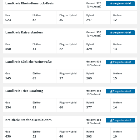
Landkreis Rhein-Hunsrück-Kreis
Gesamt:
970
Energiesteckbrief
(
3 % Anteil
)
Gas
Elektro
Plug-in-Hybrid
Hybrid
Weitere
623
52
36
247
12
Landkreis Kaiserslautern
Gesamt:
958
Energiesteckbrief
(
3 % Anteil
)
Gas
Elektro
Plug-in-Hybrid
Hybrid
Weitere
550
44
22
329
13
Landkreis Südliche Weinstraße
Gesamt:
935
Energiesteckbrief
(
3 % Anteil
)
Gas
Elektro
Plug-in-Hybrid
Hybrid
Weitere
545
69
37
269
15
Landkreis Trier-Saarburg
Gesamt:
888
Energiesteckbrief
(
3 % Anteil
)
Gas
Elektro
Plug-in-Hybrid
Hybrid
Weitere
354
83
60
377
14
Kreisfreie Stadt Kaiserslautern
Gesamt:
855
Energiesteckbrief
(
2 % Anteil
)
Gas
Elektro
Plug-in-Hybrid
Hybrid
Weitere
450
52
40
303
10