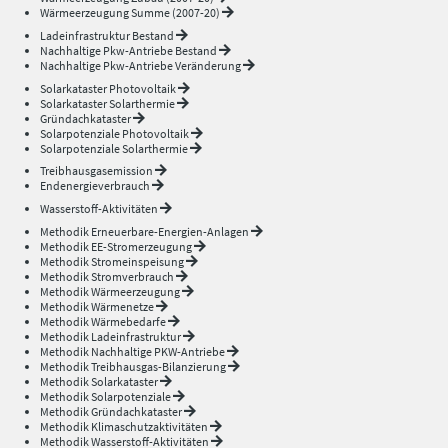
Wärmeerzeugung Summe (2007-20)
Ladeinfrastruktur Bestand
Nachhaltige Pkw-Antriebe Bestand
Nachhaltige Pkw-Antriebe Veränderung
Solarkataster Photovoltaik
Solarkataster Solarthermie
Gründachkataster
Solarpotenziale Photovoltaik
Solarpotenziale Solarthermie
Treibhausgasemission
Endenergieverbrauch
Wasserstoff-Aktivitäten
Methodik Erneuerbare-Energien-Anlagen
Methodik EE-Stromerzeugung
Methodik Stromeinspeisung
Methodik Stromverbrauch
Methodik Wärmeerzeugung
Methodik Wärmenetze
Methodik Wärmebedarfe
Methodik Ladeinfrastruktur
Methodik Nachhaltige PKW-Antriebe
Methodik Treibhausgas-Bilanzierung
Methodik Solarkataster
Methodik Solarpotenziale
Methodik Gründachkataster
Methodik Klimaschutzaktivitäten
Methodik Wasserstoff-Aktivitäten