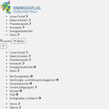
Energieatlas
—
Unser Portal
Daten & Karten
Rheinland-
Praxisbeispiele
Konzepte
Energiesteckbriefe
Pfalz
News
Suche
Menü
Unser Portal
Daten & Karten
Praxisbeispiele
Konzepte
Energiesteckbriefe
News
Der Energieatlas
Die Energie- und Klimaschutzagentur
Kooperationen
Unsere Zielgruppen
Glossar
FAQ
Energieatlas-Jubiläum
Strom
Wärme