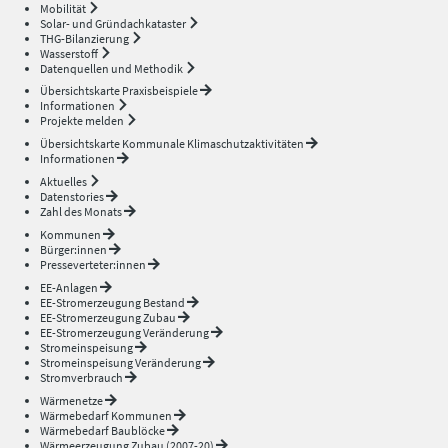
Mobilität
Solar- und Gründachkataster
THG-Bilanzierung
Wasserstoff
Datenquellen und Methodik
Übersichtskarte Praxisbeispiele
Informationen
Projekte melden
Übersichtskarte Kommunale Klimaschutzaktivitäten
Informationen
Aktuelles
Datenstories
Zahl des Monats
Kommunen
Bürger:innen
Presseverteter:innen
EE-Anlagen
EE-Stromerzeugung Bestand
EE-Stromerzeugung Zubau
EE-Stromerzeugung Veränderung
Stromeinspeisung
Stromeinspeisung Veränderung
Stromverbrauch
Wärmenetze
Wärmebedarf Kommunen
Wärmebedarf Baublöcke
Wärmeerzeugung Zubau (2007-20)