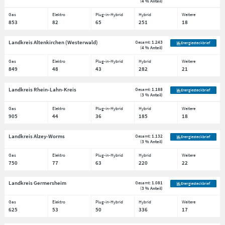
(
4 % Anteil
)
Gas
Elektro
Plug-in-Hybrid
Hybrid
Weitere
853
82
65
251
18
Landkreis Altenkirchen (Westerwald)
Gesamt:
1.243
Energiesteckbrief
(
4 % Anteil
)
Gas
Elektro
Plug-in-Hybrid
Hybrid
Weitere
849
48
43
282
21
Landkreis Rhein-Lahn-Kreis
Gesamt:
1.188
Energiesteckbrief
(
3 % Anteil
)
Gas
Elektro
Plug-in-Hybrid
Hybrid
Weitere
905
44
36
185
18
Landkreis Alzey-Worms
Gesamt:
1.132
Energiesteckbrief
(
3 % Anteil
)
Gas
Elektro
Plug-in-Hybrid
Hybrid
Weitere
750
77
63
220
22
Landkreis Germersheim
Gesamt:
1.081
Energiesteckbrief
(
3 % Anteil
)
Gas
Elektro
Plug-in-Hybrid
Hybrid
Weitere
625
53
50
336
17