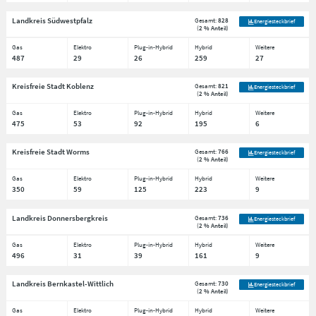
Landkreis Südwestpfalz
Gesamt:
828
Energiesteckbrief
(
2 % Anteil
)
Gas
Elektro
Plug-in-Hybrid
Hybrid
Weitere
487
29
26
259
27
Kreisfreie Stadt Koblenz
Gesamt:
821
Energiesteckbrief
(
2 % Anteil
)
Gas
Elektro
Plug-in-Hybrid
Hybrid
Weitere
475
53
92
195
6
Kreisfreie Stadt Worms
Gesamt:
766
Energiesteckbrief
(
2 % Anteil
)
Gas
Elektro
Plug-in-Hybrid
Hybrid
Weitere
350
59
125
223
9
Landkreis Donnersbergkreis
Gesamt:
736
Energiesteckbrief
(
2 % Anteil
)
Gas
Elektro
Plug-in-Hybrid
Hybrid
Weitere
496
31
39
161
9
Landkreis Bernkastel-Wittlich
Gesamt:
730
Energiesteckbrief
(
2 % Anteil
)
Gas
Elektro
Plug-in-Hybrid
Hybrid
Weitere