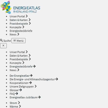
Energieatlas
—
Unser Portal
Daten & Karten
Rheinland-
Praxisbeispiele
Konzepte
Energiesteckbriefe
Pfalz
News
Suche
Menü
Unser Portal
Daten & Karten
Praxisbeispiele
Konzepte
Energiesteckbriefe
News
Der Energieatlas
Die Energie- und Klimaschutzagentur
Kooperationen
Unsere Zielgruppen
Glossar
FAQ
Energieatlas-Jubiläum
Strom
Wärme