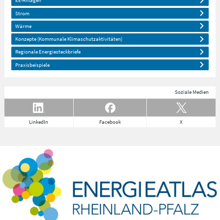
EE-Anlagen
Strom
Wärme
Konzepte (Kommunale Klimaschutzaktivitäten)
Regionale Energiesteckbriefe
Praxisbeispiele
Soziale Medien
LinkedIn
Facebook
X