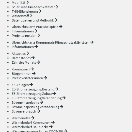
Mobilität
Solar- und Gründachkataster
THG-Bilanzierung
Wasserstoff
Datenquellen und Methodik
Übersichtskarte Praxisbeispiele
Informationen
Projekte melden
Übersichtskarte Kommunale Klimaschutzaktivitäten
Informationen
Aktuelles
Datenstories
Zahl des Monats
Kommunen
Bürger:innen
Presseverteter:innen
EE-Anlagen
EE-Stromerzeugung Bestand
EE-Stromerzeugung Zubau
EE-Stromerzeugung Veränderung
Stromeinspeisung
Stromeinspeisung Veränderung
Stromverbrauch
Wärmenetze
Wärmebedarf Kommunen
Wärmebedarf Baublöcke
Wärmeerzeugung Zubau (2007-20)