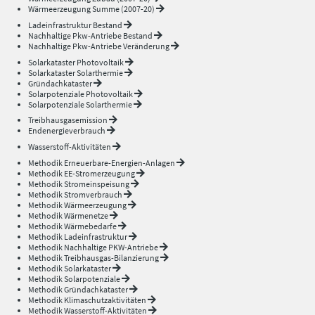
Wärmeerzeugung Summe (2007-20)
Ladeinfrastruktur Bestand
Nachhaltige Pkw-Antriebe Bestand
Nachhaltige Pkw-Antriebe Veränderung
Solarkataster Photovoltaik
Solarkataster Solarthermie
Gründachkataster
Solarpotenziale Photovoltaik
Solarpotenziale Solarthermie
Treibhausgasemission
Endenergieverbrauch
Wasserstoff-Aktivitäten
Methodik Erneuerbare-Energien-Anlagen
Methodik EE-Stromerzeugung
Methodik Stromeinspeisung
Methodik Stromverbrauch
Methodik Wärmeerzeugung
Methodik Wärmenetze
Methodik Wärmebedarfe
Methodik Ladeinfrastruktur
Methodik Nachhaltige PKW-Antriebe
Methodik Treibhausgas-Bilanzierung
Methodik Solarkataster
Methodik Solarpotenziale
Methodik Gründachkataster
Methodik Klimaschutzaktivitäten
Methodik Wasserstoff-Aktivitäten