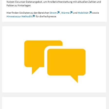
Nutzen Sie unser Datenangebot, um Ihre Berichterstattung mit aktuellen Zahlen und
Fakten zu hinterlegen.
Hier finden Sie Daten zu den Bereichen
Strom
,
Wärme
und
Mobilität
sowie
Hinweise zur Methodik
für die Fachpresse.
Wir bringen Daten zum Sprechen
Mit der Zahl des Monats sowie den Datenstories zeigen wir, was hinter der