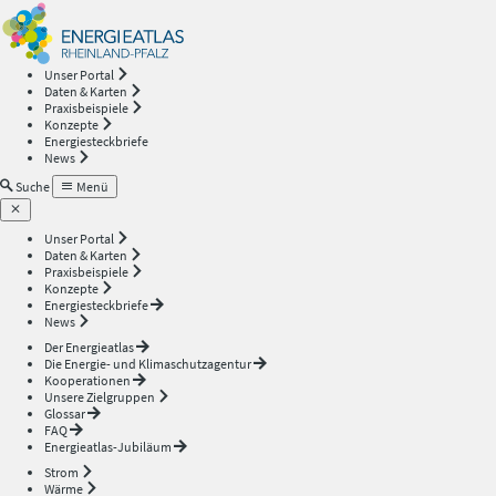
Energieatlas
—
Unser Portal
Daten & Karten
Rheinland-
Praxisbeispiele
Konzepte
Energiesteckbriefe
Pfalz
News
Suche
Menü
Unser Portal
Daten & Karten
Praxisbeispiele
Konzepte
Energiesteckbriefe
News
Der Energieatlas
Die Energie- und Klimaschutzagentur
Kooperationen
Unsere Zielgruppen
Glossar
FAQ
Energieatlas-Jubiläum
Strom
Wärme