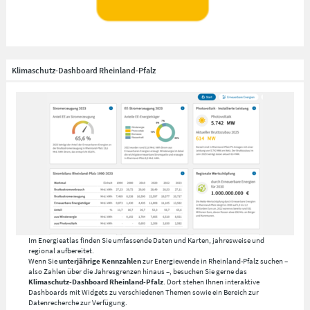
Klimaschutz-Dashboard Rheinland-Pfalz
Visualisierungen für jeden Landkreis
Erhalten Sie alles Wissenswerte über einen Landkreis kurz und prägnant auf einen
Blick.
Zu den Energiesteckbriefen
Im Energieatlas finden Sie umfassende Daten und Karten, jahresweise und
regional aufbereitet.
Wenn Sie
unterjährige Kennzahlen
zur Energiewende in Rheinland-Pfalz suchen –
also Zahlen über die Jahresgrenzen hinaus –, besuchen Sie gerne das
Klimaschutz-Dashboard Rheinland-Pfalz
. Dort stehen Ihnen interaktive
Dashboards mit Widgets zu verschiedenen Themen sowie ein Bereich zur
Datenrecherche zur Verfügung.