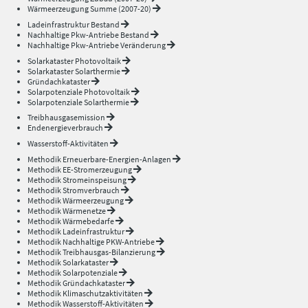
Wärmeerzeugung Summe (2007-20)
Ladeinfrastruktur Bestand
Nachhaltige Pkw-Antriebe Bestand
Nachhaltige Pkw-Antriebe Veränderung
Solarkataster Photovoltaik
Solarkataster Solarthermie
Gründachkataster
Solarpotenziale Photovoltaik
Solarpotenziale Solarthermie
Treibhausgasemission
Endenergieverbrauch
Wasserstoff-Aktivitäten
Methodik Erneuerbare-Energien-Anlagen
Methodik EE-Stromerzeugung
Methodik Stromeinspeisung
Methodik Stromverbrauch
Methodik Wärmeerzeugung
Methodik Wärmenetze
Methodik Wärmebedarfe
Methodik Ladeinfrastruktur
Methodik Nachhaltige PKW-Antriebe
Methodik Treibhausgas-Bilanzierung
Methodik Solarkataster
Methodik Solarpotenziale
Methodik Gründachkataster
Methodik Klimaschutzaktivitäten
Methodik Wasserstoff-Aktivitäten