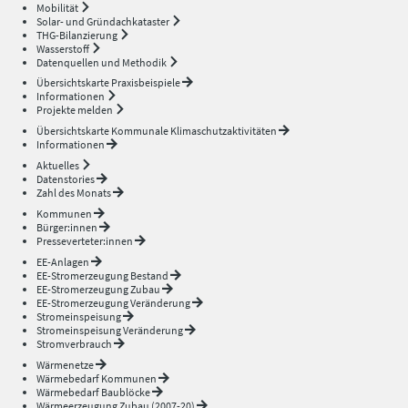
Mobilität
Solar- und Gründachkataster
THG-Bilanzierung
Wasserstoff
Datenquellen und Methodik
Übersichtskarte Praxisbeispiele
Informationen
Projekte melden
Übersichtskarte Kommunale Klimaschutzaktivitäten
Informationen
Aktuelles
Datenstories
Zahl des Monats
Kommunen
Bürger:innen
Presseverteter:innen
EE-Anlagen
EE-Stromerzeugung Bestand
EE-Stromerzeugung Zubau
EE-Stromerzeugung Veränderung
Stromeinspeisung
Stromeinspeisung Veränderung
Stromverbrauch
Wärmenetze
Wärmebedarf Kommunen
Wärmebedarf Baublöcke
Wärmeerzeugung Zubau (2007-20)