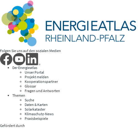
Folgen Sie uns auf den sozialen Medien
Der Energieatlas
Unser Portal
Projekt melden
Kooperationspartner
Glossar
Fragen und Antworten
Themen
Suche
Daten & Karten
Solarkataster
Klimaschutz-News
Praxisbeispiele
Gefördert durch