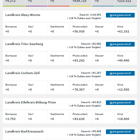
+4.272
+0
+0
+834.725
+0
+225.522
Landkreis Alzey-Worms
Gesamt:
+118.091
Energiesteckbrief
(
+18 % Zubau zum Vorjahr
)
Biomasse
Gas*
Geothermie
Photovoltaik
Wasser
Wind
+0
+0
+0
+56.930
+0
+61.161
Landkreis Trier-Saarburg
Gesamt:
+92.682
Energiesteckbrief
(
+15 % Zubau zum Vorjahr
)
Biomasse
Gas*
Geothermie
Photovoltaik
Wasser
Wind
+0
+0
+0
+43.242
+0
+49.440
Landkreis Cochem-Zell
Gesamt:
+91.267
Energiesteckbrief
(
+16 % Zubau zum Vorjahr
)
Biomasse
Gas*
Geothermie
Photovoltaik
Wasser
Wind
+0
+0
+0
+78.367
+0
+12.900
Landkreis Eifelkreis Bitburg-Prüm
Gesamt:
+65.823
Energiesteckbrief
(
+6 % Zubau zum Vorjahr
)
Biomasse
Gas*
Geothermie
Photovoltaik
Wasser
Wind
+3.793
+0
+0
+43.630
+0
+18.400
Landkreis Bad Kreuznach
Gesamt:
+59.408
Energiesteckbrief
(
+16 % Zubau zum Vorjahr
)