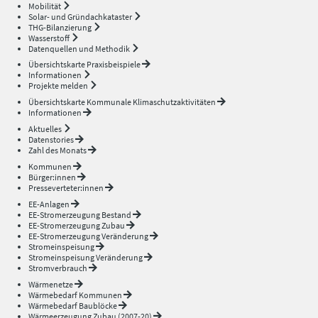
Mobilität
Solar- und Gründachkataster
THG-Bilanzierung
Wasserstoff
Datenquellen und Methodik
Übersichtskarte Praxisbeispiele
Informationen
Projekte melden
Übersichtskarte Kommunale Klimaschutzaktivitäten
Informationen
Aktuelles
Datenstories
Zahl des Monats
Kommunen
Bürger:innen
Presseverteter:innen
EE-Anlagen
EE-Stromerzeugung Bestand
EE-Stromerzeugung Zubau
EE-Stromerzeugung Veränderung
Stromeinspeisung
Stromeinspeisung Veränderung
Stromverbrauch
Wärmenetze
Wärmebedarf Kommunen
Wärmebedarf Baublöcke
Wärmeerzeugung Zubau (2007-20)