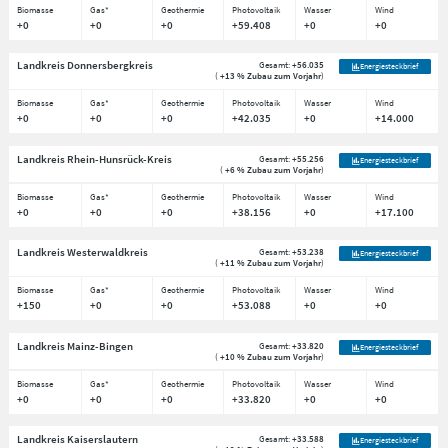
Biomasse
Gas*
Geothermie
Photovoltaik
Wasser
Wind
+0
+0
+0
+59.408
+0
+0
Landkreis Donnersbergkreis
Gesamt:
+56.035
Energiesteckbrief
(
+13 % Zubau zum Vorjahr
)
Biomasse
Gas*
Geothermie
Photovoltaik
Wasser
Wind
+0
+0
+0
+42.035
+0
+14.000
Landkreis Rhein-Hunsrück-Kreis
Gesamt:
+55.256
Energiesteckbrief
(
+6 % Zubau zum Vorjahr
)
Biomasse
Gas*
Geothermie
Photovoltaik
Wasser
Wind
+0
+0
+0
+38.156
+0
+17.100
Landkreis Westerwaldkreis
Gesamt:
+53.238
Energiesteckbrief
(
+11 % Zubau zum Vorjahr
)
Biomasse
Gas*
Geothermie
Photovoltaik
Wasser
Wind
+150
+0
+0
+53.088
+0
+0
Landkreis Mainz-Bingen
Gesamt:
+33.820
Energiesteckbrief
(
+10 % Zubau zum Vorjahr
)
Biomasse
Gas*
Geothermie
Photovoltaik
Wasser
Wind
+0
+0
+0
+33.820
+0
+0
Landkreis Kaiserslautern
Gesamt:
+33.588
Energiesteckbrief