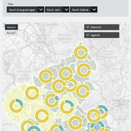
Filter
Nach Energieträger
Nach Jahr
Nach Gebiet
Absolut
Übersicht
Pro km²
Legende