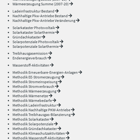
Wärmeerzeugung Summe (2007-20)
Ladeinfrastruktur Bestand
Nachhaltige Pkw-Antriebe Bestand
Nachhaltige Pkw-Antriebe Veränderung
Solarkataster Photovoltaik
Solarkataster Solarthermie
Gründachkataster
Solarpotenziale Photovoltaik
Solarpotenziale Solarthermie
Treibhausgasemission
Endenergieverbrauch
Wasserstoff-Aktivitäten
Methodik Erneuerbare-Energien-Anlagen
Methodik EE-Stromerzeugung
Methodik Stromeinspeisung
Methodik Stromverbrauch
Methodik Wärmeerzeugung
Methodik Wärmenetze
Methodik Wärmebedarfe
Methodik Ladeinfrastruktur
Methodik Nachhaltige PKW-Antriebe
Methodik Treibhausgas-Bilanzierung
Methodik Solarkataster
Methodik Solarpotenziale
Methodik Gründachkataster
Methodik Klimaschutzaktivitäten
Methodik Wasserstoff-Aktivitäten