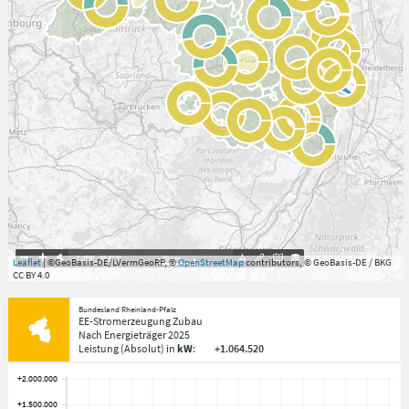
7.059°
,
49.813°
20
km
Leaflet
| ©GeoBasis-DE/LVermGeoRP, ©
OpenStreetMap
contributors, © GeoBasis-DE / BKG
CC BY 4.0
Bundesland Rheinland-Pfalz
EE-Stromerzeugung Zubau
Nach Energieträger
2025
Leistung
(Absolut)
in
kW
:
+1.064.520