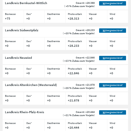
Landkreis Bernkastel-Wittlich
Gesamt:
+28.388
Energiesteckbrief
(
+5 % Zubau zum Vorjahr
)
Biomasse
Gas*
Geothermie
Photovoltaik
Wasser
Wind
+75
+0
+0
+28.313
+0
+0
Landkreis Südwestpfalz
Gesamt:
+28.233
Energiesteckbrief
(
+10 % Zubau zum Vorjahr
)
Biomasse
Gas*
Geothermie
Photovoltaik
Wasser
Wind
+0
+0
+0
+28.233
+0
+0
Landkreis Neuwied
Gesamt:
+22.846
Energiesteckbrief
(
+13 % Zubau zum Vorjahr
)
Biomasse
Gas*
Geothermie
Photovoltaik
Wasser
Wind
+0
+0
+0
+22.846
+0
+0
Landkreis Altenkirchen (Westerwald)
Gesamt:
+21.878
Energiesteckbrief
(
+16 % Zubau zum Vorjahr
)
Biomasse
Gas*
Geothermie
Photovoltaik
Wasser
Wind
+0
+0
+0
+21.878
+0
+0
Landkreis Rhein-Pfalz-Kreis
Gesamt:
+20.444
Energiesteckbrief
(
+11 % Zubau zum Vorjahr
)
Biomasse
Gas*
Geothermie
Photovoltaik
Wasser
Wind
+0
+0
+0
+20.444
+0
+0