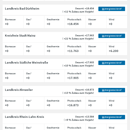
Landkreis Bad Dürkheim
Gesamt:
+18.454
Energiesteckbrief
(
+11 % Zubau zum Vorjahr
)
Biomasse
Gas*
Geothermie
Photovoltaik
Wasser
Wind
+0
+0
+0
+18.454
+0
+0
Kreisfreie Stadt Mainz
Gesamt:
+17.963
Energiesteckbrief
(
+21 % Zubau zum Vorjahr
)
Biomasse
Gas*
Geothermie
Photovoltaik
Wasser
Wind
+0
+0
+0
+11.763
+0
+6.200
Landkreis Südliche Weinstraße
Gesamt:
+17.905
Energiesteckbrief
(
+10 % Zubau zum Vorjahr
)
Biomasse
Gas*
Geothermie
Photovoltaik
Wasser
Wind
+0
+0
+0
+17.905
+0
+0
Landkreis Ahrweiler
Gesamt:
+16.873
Energiesteckbrief
(
+13 % Zubau zum Vorjahr
)
Biomasse
Gas*
Geothermie
Photovoltaik
Wasser
Wind
+0
+0
+0
+16.873
+0
+0
Landkreis Rhein-Lahn-Kreis
Gesamt:
+13.584
Energiesteckbrief
(
+9 % Zubau zum Vorjahr
)
Biomasse
Gas*
Geothermie
Photovoltaik
Wasser
Wind