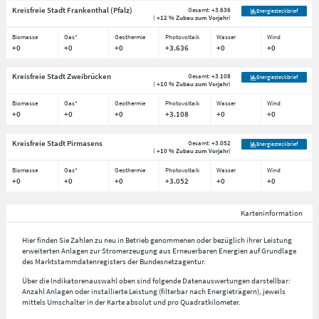
Kreisfreie Stadt Frankenthal (Pfalz)
Gesamt:
+3.636
Energiesteckbrief
(
+12 % Zubau zum Vorjahr
)
Biomasse
Gas*
Geothermie
Photovoltaik
Wasser
Wind
+0
+0
+0
+3.636
+0
+0
Kreisfreie Stadt Zweibrücken
Gesamt:
+3.108
Energiesteckbrief
(
+10 % Zubau zum Vorjahr
)
Biomasse
Gas*
Geothermie
Photovoltaik
Wasser
Wind
+0
+0
+0
+3.108
+0
+0
Kreisfreie Stadt Pirmasens
Gesamt:
+3.052
Energiesteckbrief
(
+10 % Zubau zum Vorjahr
)
Biomasse
Gas*
Geothermie
Photovoltaik
Wasser
Wind
+0
+0
+0
+3.052
+0
+0
Karteninformation
Hier finden Sie Zahlen zu neu in Betrieb genommenen oder bezüglich ihrer Leistung
erweiterten Anlagen zur Stromerzeugung aus Erneuerbaren Energien auf Grundlage
des Marktstammdatenregisters der Bundesnetzagentur.
Über die Indikatorenauswahl oben sind folgende Datenauswertungen darstellbar:
Anzahl Anlagen oder installierte Leistung (filterbar nach Energieträgern), jeweils
mittels Umschalter in der Karte absolut und pro Quadratkilometer.