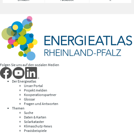
Folgen Sie uns auf den sozialen Medien
Der Energieatlas
Unser Portal
Projekt melden
Kooperationspartner
Glossar
Fragen und Antworten
Themen
Suche
Daten & Karten
Solarkataster
Klimaschutz-News
Praxisbeispiele