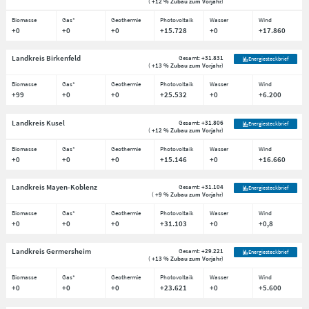
(
+12 % Zubau zum Vorjahr
)
Biomasse
Gas*
Geothermie
Photovoltaik
Wasser
Wind
+0
+0
+0
+15.728
+0
+17.860
Landkreis Birkenfeld
Gesamt:
+31.831
Energiesteckbrief
(
+13 % Zubau zum Vorjahr
)
Biomasse
Gas*
Geothermie
Photovoltaik
Wasser
Wind
+99
+0
+0
+25.532
+0
+6.200
Landkreis Kusel
Gesamt:
+31.806
Energiesteckbrief
(
+12 % Zubau zum Vorjahr
)
Biomasse
Gas*
Geothermie
Photovoltaik
Wasser
Wind
+0
+0
+0
+15.146
+0
+16.660
Landkreis Mayen-Koblenz
Gesamt:
+31.104
Energiesteckbrief
(
+9 % Zubau zum Vorjahr
)
Biomasse
Gas*
Geothermie
Photovoltaik
Wasser
Wind
+0
+0
+0
+31.103
+0
+0,8
Landkreis Germersheim
Gesamt:
+29.221
Energiesteckbrief
(
+13 % Zubau zum Vorjahr
)
Biomasse
Gas*
Geothermie
Photovoltaik
Wasser
Wind
+0
+0
+0
+23.621
+0
+5.600