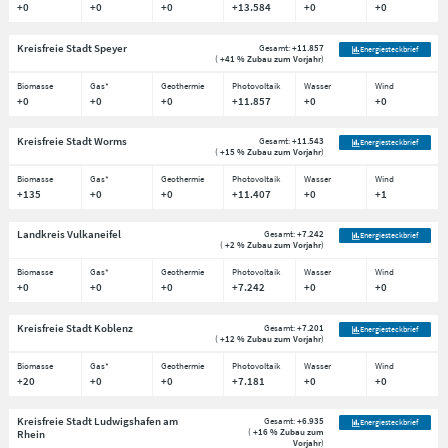
+0
+0
+0
+13.584
+0
+0
Kreisfreie Stadt Speyer
Gesamt:
+11.857
Energiesteckbrief
(
+41 % Zubau zum Vorjahr
)
Biomasse
Gas*
Geothermie
Photovoltaik
Wasser
Wind
+0
+0
+0
+11.857
+0
+0
Kreisfreie Stadt Worms
Gesamt:
+11.543
Energiesteckbrief
(
+15 % Zubau zum Vorjahr
)
Biomasse
Gas*
Geothermie
Photovoltaik
Wasser
Wind
+135
+0
+0
+11.407
+0
+1
Landkreis Vulkaneifel
Gesamt:
+7.242
Energiesteckbrief
(
+2 % Zubau zum Vorjahr
)
Biomasse
Gas*
Geothermie
Photovoltaik
Wasser
Wind
+0
+0
+0
+7.242
+0
+0
Kreisfreie Stadt Koblenz
Gesamt:
+7.201
Energiesteckbrief
(
+12 % Zubau zum Vorjahr
)
Biomasse
Gas*
Geothermie
Photovoltaik
Wasser
Wind
+20
+0
+0
+7.181
+0
+0
Kreisfreie Stadt Ludwigshafen am
Gesamt:
+6.935
Energiesteckbrief
(
+16 % Zubau zum
Rhein
Vorjahr
)