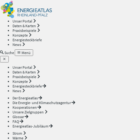
Energieatlas
—
Unser Portal
Daten & Karten
Rheinland-
Praxisbeispiele
Konzepte
Energiesteckbriefe
Pfalz
News
Suche
Menü
Unser Portal
Daten & Karten
Praxisbeispiele
Konzepte
Energiesteckbriefe
News
Der Energieatlas
Die Energie- und Klimaschutzagentur
Kooperationen
Unsere Zielgruppen
Glossar
FAQ
Energieatlas-Jubiläum
Strom
Wärme