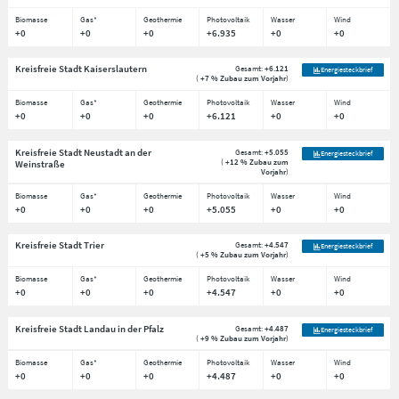
Biomasse
Gas*
Geothermie
Photovoltaik
Wasser
Wind
+0
+0
+0
+6.935
+0
+0
Kreisfreie Stadt Kaiserslautern
Gesamt:
+6.121
Energiesteckbrief
(
+7 % Zubau zum Vorjahr
)
Biomasse
Gas*
Geothermie
Photovoltaik
Wasser
Wind
+0
+0
+0
+6.121
+0
+0
Kreisfreie Stadt Neustadt an der
Gesamt:
+5.055
Energiesteckbrief
(
+12 % Zubau zum
Weinstraße
Vorjahr
)
Biomasse
Gas*
Geothermie
Photovoltaik
Wasser
Wind
+0
+0
+0
+5.055
+0
+0
Kreisfreie Stadt Trier
Gesamt:
+4.547
Energiesteckbrief
(
+5 % Zubau zum Vorjahr
)
Biomasse
Gas*
Geothermie
Photovoltaik
Wasser
Wind
+0
+0
+0
+4.547
+0
+0
Kreisfreie Stadt Landau in der Pfalz
Gesamt:
+4.487
Energiesteckbrief
(
+9 % Zubau zum Vorjahr
)
Biomasse
Gas*
Geothermie
Photovoltaik
Wasser
Wind
+0
+0
+0
+4.487
+0
+0