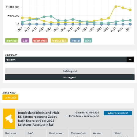
Biomasse
Gas*
Geothermie
Photovoltaik
Wasser
Wind
Sortierung
Gesamt
Aufsteigend
Absteigend
Aktive Filter
Jahr: 2025
Bundesland Rheinland-Pfalz
Gesamt:
+1.064.520
Energiesteckbrief
(
+11 % Zubau zum Vorjahr
)
EE-Stromerzeugung Zubau
Nach Energieträger
2025
Leistung
(Absolut)
in
kW
Biomasse
Gas*
Geothermie
Photovoltaik
Wasser
Wind