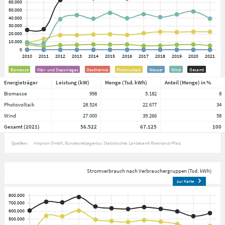
Biomasse
Klär- und Deponiegas
Geothermie
Photovoltaik
Wasser
Wind
Gesamt
Energieträger
Leistung (kW)
Menge (Tsd. kWh)
Anteil (Menge) in %
Biomasse
998
5.182
8
Photovoltaik
28.524
22.677
34
Wind
27.000
39.266
58
Gesamt (2021)
56.522
67.125
100
Quellen:
Amprion GmbH
Bundesnetzagentur
Statistisches Landesamt Rheinland-Pfalz
Stromverbrauch nach Verbrauchergruppen (Tsd. kWh)
zur Karte