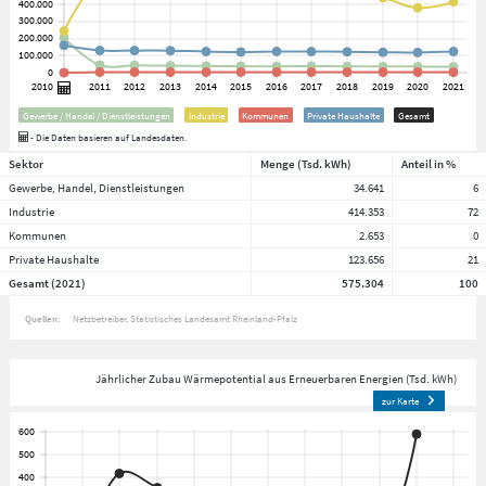
Gewerbe / Handel / Dienstleistungen
Industrie
Kommunen
Private Haushalte
Gesamt
- Die Daten basieren auf Landesdaten.
Sektor
Menge (Tsd. kWh)
Anteil in %
Gewerbe, Handel, Dienstleistungen
34.641
6
Industrie
414.353
72
Kommunen
2.653
0
Private Haushalte
123.656
21
Gesamt (2021)
575.304
100
Quellen:
Netzbetreiber
Statistisches Landesamt Rheinland-Pfalz
Jährlicher Zubau Wärmepotential aus Erneuerbaren Energien (Tsd. kWh)
zur Karte