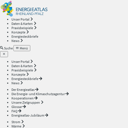
Energieatlas
—
Unser Portal
Daten & Karten
Rheinland-
Praxisbeispiele
Konzepte
Energiesteckbriefe
Pfalz
News
Suche
Menü
Unser Portal
Daten & Karten
Praxisbeispiele
Konzepte
Energiesteckbriefe
News
Der Energieatlas
Die Energie- und Klimaschutzagentur
Kooperationen
Unsere Zielgruppen
Glossar
FAQ
Energieatlas-Jubiläum
Strom
Wärme