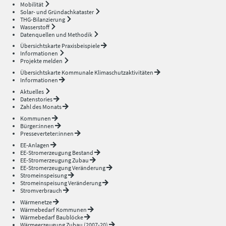
Mobilität
Solar- und Gründachkataster
THG-Bilanzierung
Wasserstoff
Datenquellen und Methodik
Übersichtskarte Praxisbeispiele
Informationen
Projekte melden
Übersichtskarte Kommunale Klimaschutzaktivitäten
Informationen
Aktuelles
Datenstories
Zahl des Monats
Kommunen
Bürger:innen
Presseverteter:innen
EE-Anlagen
EE-Stromerzeugung Bestand
EE-Stromerzeugung Zubau
EE-Stromerzeugung Veränderung
Stromeinspeisung
Stromeinspeisung Veränderung
Stromverbrauch
Wärmenetze
Wärmebedarf Kommunen
Wärmebedarf Baublöcke
Wärmeerzeugung Zubau (2007-20)