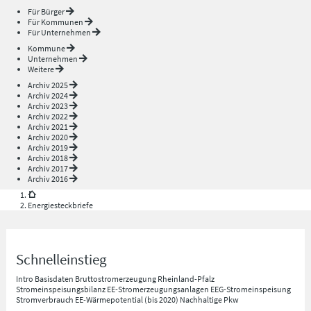
Für Bürger
Für Kommunen
Für Unternehmen
Kommune
Unternehmen
Weitere
Archiv 2025
Archiv 2024
Archiv 2023
Archiv 2022
Archiv 2021
Archiv 2020
Archiv 2019
Archiv 2018
Archiv 2017
Archiv 2016
Energiesteckbriefe
Schnelleinstieg
Intro
Basisdaten
Bruttostromerzeugung Rheinland-Pfalz
Stromeinspeisungsbilanz
EE-Stromerzeugungsanlagen
EEG-Stromeinspeisung
Stromverbrauch
EE-Wärmepotential (bis 2020)
Nachhaltige Pkw