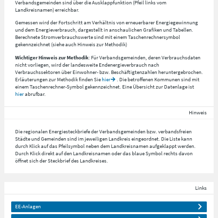
Verbandsgemeinden sind über die Ausklappfunktion (Pfeil links vom
Landkreisnamen) erreichbar.
Gemessen wird der Fortschritt am Verhältnis von erneuerbarer Energiegewinnung
und dem Energieverbrauch, dargestellt in anschaulichen Grafiken und Tabellen.
Berechnete Stromverbrauchswerte sind mit einem Taschenrechnersymbol
gekennzeichnet (siehe auch Hinweis zur Methodik)
Wichtiger Hinweis zur Methodik
: Für Verbandsgemeinden, deren Verbrauchsdaten
nicht vorliegen, wird der landesweite Endenergieverbrauch nach
Verbrauchssektoren über Einwohner- bzw. Beschäftigtenzahlen heruntergebrochen.
Erläuterungen zur Methodik finden Sie
hier
. Die betroffenen Kommunen sind mit
einem Taschenrechner-Symbol gekennzeichnet. Eine Übersicht zur Datenlage ist
hier
abrufbar.
Hinweis
Die regionalen Energiesteckbriefe der Verbandsgemeinden bzw. verbandsfreien
Städte und Gemeinden sind im jeweiligen Landkreis eingeordnet. Die Liste kann
durch Klick auf das Pfeilsymbol neben dem Landkreisnamen aufgeklappt werden.
Durch Klick direkt auf den Landkreisnamen oder das blaue Symbol rechts davon
öffnet sich der Steckbrief des Landkreises.
Links
EE-Anlagen