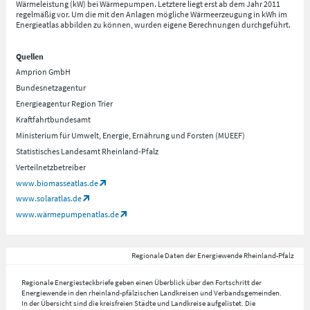
Wärmeleistung (kW) bei Wärmepumpen. Letztere liegt erst ab dem Jahr 2011
regelmäßig vor. Um die mit den Anlagen mögliche Wärmeerzeugung in kWh im
Energieatlas abbilden zu können, wurden eigene Berechnungen durchgeführt.
Quellen
Amprion GmbH
Bundesnetzagentur
Energieagentur Region Trier
Kraftfahrtbundesamt
Ministerium für Umwelt, Energie, Ernährung und Forsten (MUEEF)
Statistisches Landesamt Rheinland-Pfalz
Verteilnetzbetreiber
www.biomasseatlas.de
www.solaratlas.de
www.wärmepumpenatlas.de
Regionale Daten der Energiewende Rheinland-Pfalz
Regionale Energiesteckbriefe geben einen Überblick über den Fortschritt der
Energiewende in den rheinland-pfälzischen Landkreisen und Verbandsgemeinden.
In der Übersicht sind die kreisfreien Städte und Landkreise aufgelistet. Die