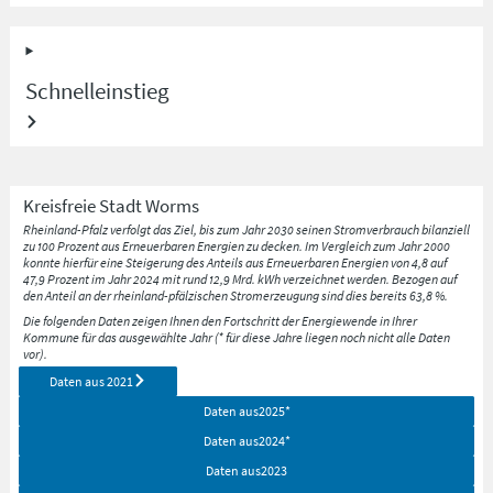
Schnelleinstieg
Kreisfreie Stadt
Worms
Rheinland-Pfalz verfolgt das Ziel, bis zum Jahr 2030 seinen Stromverbrauch bilanziell
zu 100 Prozent aus Erneuerbaren Energien zu decken. Im Vergleich zum Jahr 2000
konnte hierfür eine Steigerung des Anteils aus Erneuerbaren Energien von 4,8 auf
47,9 Prozent im Jahr 2024 mit rund 12,9 Mrd. kWh verzeichnet werden. Bezogen auf
den Anteil an der rheinland-pfälzischen Stromerzeugung sind dies bereits 63,8 %.
Die folgenden Daten zeigen Ihnen den Fortschritt der Energiewende in Ihrer
Kommune für das ausgewählte Jahr (* für diese Jahre liegen noch nicht alle Daten
vor).
Daten aus
2021
Daten aus
2025
*
Daten aus
2024
*
Daten aus
2023