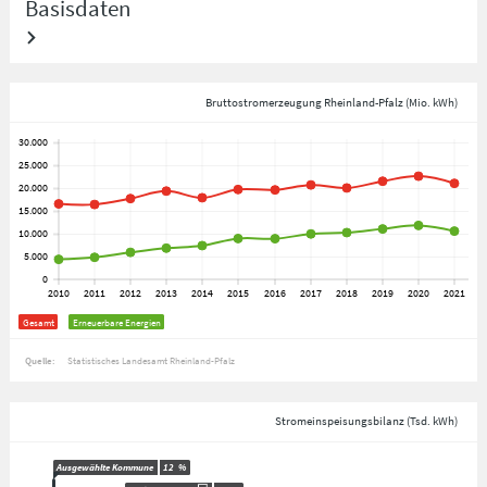
Basisdaten
Bruttostromerzeugung Rheinland-Pfalz (Mio. kWh)
Gesamt
Erneuerbare Energien
Quelle:
Statistisches Landesamt Rheinland-Pfalz
Stromeinspeisungsbilanz (Tsd. kWh)
Ausgewählte Kommune
12
%