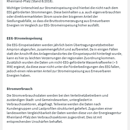
Rheinland-Pfalz (Stand 8/2018).
Wichtiger Unterschied zur Stromeinspeisung sind hierbei die nicht nach dem
EEG geförderten Strommengen. Diese beinhalten u.a. auch eigenverbrauchten
oder direktvermarkteten Strom sowie den biogenen Anteil der
Siedlungsabfälle, so dass die Bruttostromerzeugung aus Erneuerbaren
Energien im Vergleich zur EEG-Stromeinspeisung höher ausfällt.
EEG-Stromeinspeisung
Die EEG-Einspeisedaten werden jährlich beim Übertragungsnetzbetreiber
Amprion abgerufen, zusammengeführt und aufbereitet. Da in einigen Fällen
statt der Anschrift des Anlagenstandortes der Einspeisepunkt hinterlegt wurde,
kann es hier zu leichten Verzerrungen der regionalen Zuordnung kommen.
Zusätzlich wurden die Daten um nicht-EEG-geförderte Wasserkraftwerke (> 5
MW) ergänzt, da diese zwar nicht unter die Förderbedingungen des EEG fallen,
jedoch einen relevanten Anteil zur Stromeinspeisung aus Erneuerbaren
Energien haben.
Stromverbrauch
Die Stromverbrauchsdaten werden bei den Verteilnetzbetreibern und
zuständigen Stadt- und Gemeindewerken, untergliedert in
Verbrauchssektoren, abgefragt. Teilweise werden die Daten nach
Kundengruppen und Lastprofilen strukturiert geliefert. Zugunsten einer
landesweiten Vergleichbarkeit der Daten werden diese von der Energieagentur
Rheinland-Pfalz den Verbrauchssektoren zugeordnet. Dies ist mit
entsprechenden Unschärfen behaftet.