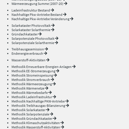
Wärmeerzeugung Summe (2007-20)
Ladeinfrastruktur Bestand
Nachhaltige Pkw-Antriebe Bestand
Nachhaltige Pkw-Antriebe Veränderung
Solarkataster Photovoltaik
Solarkataster Solarthermie
Gründachkataster
Solarpotenziale Photovoltaik
Solarpotenziale Solarthermie
Treibhausgasemission
Endenergieverbrauch
Wasserstoff-Aktivitäten
Methodik Erneuerbare-Energien-Anlagen
Methodik EE-Stromerzeugung
Methodik Stromeinspeisung
Methodik Stromverbrauch
Methodik Wärmeerzeugung
Methodik Wärmenetze
Methodik Wärmebedarfe
Methodik Ladeinfrastruktur
Methodik Nachhaltige PKW-Antriebe
Methodik Treibhausgas-Bilanzierung
Methodik Solarkataster
Methodik Solarpotenziale
Methodik Gründachkataster
Methodik Klimaschutzaktivitäten
Methodik Wasserstoff-Aktivitäten