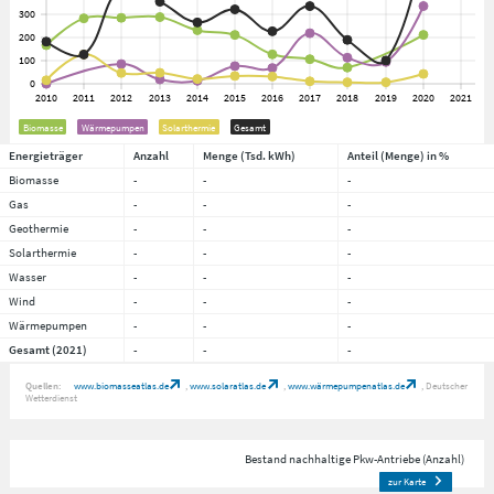
Biomasse
Wärmepumpen
Solarthermie
Gesamt
Energieträger
Anzahl
Menge (Tsd. kWh)
Anteil (Menge) in %
Biomasse
-
-
-
Gas
-
-
-
Geothermie
-
-
-
Solarthermie
-
-
-
Wasser
-
-
-
Wind
-
-
-
Wärmepumpen
-
-
-
Gesamt (2021)
-
-
-
Quellen:
www.biomasseatlas.de
www.solaratlas.de
www.wärmepumpenatlas.de
Deutscher
Wetterdienst
Bestand nachhaltige Pkw-Antriebe (Anzahl)
zur Karte