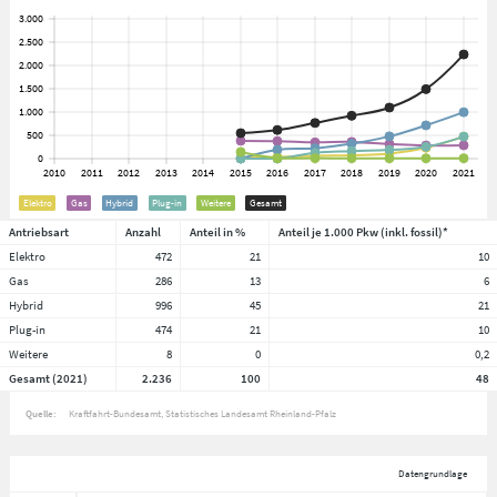
Elektro
Gas
Hybrid
Plug-in
Weitere
Gesamt
Antriebsart
Anzahl
Anteil in %
Anteil je 1.000 Pkw (inkl. fossil)*
Elektro
472
21
10
Gas
286
13
6
Hybrid
996
45
21
Plug-in
474
21
10
Weitere
8
0
0,2
Gesamt (2021)
2.236
100
48
Quelle:
Kraftfahrt-Bundesamt, Statistisches Landesamt Rheinland-Pfalz
Datengrundlage