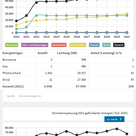
Biomasse
Klär- und Deponiegas
Geothermie
Photovoltaik
Wasser
Wind
Gesamt
Energieträger
Anzahl
Leistung (kW)
Anteil (Leistung) in %
Biomasse
3
998
2
Gas
1
480
1
Photovoltaik
1.431
29.517
51
Wind
11
27.000
47
Gesamt (2021)
1.446
57.995
100
Quelle:
Bundesnetzagentur
Stromeinspeisung EEG-geförderter Anlagen (Tsd. kWh)
zur Karte