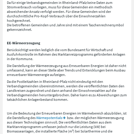
Da für einige Verbandsgemeinden in Rheinland-Pfalz keine Daten zum
Stromverbrauch vorliegen, muss für diese Gemeinden ein methodisch
abweichender Ansatz verfolgt werden. Für diese Gemeinden wird der
durchschnittliche Pro-Kopf-Verbrauch über die Einwohnerzahlen
hochgerechnet.
Die betroffenen Gemeinden und Jahre sind mit einem Taschenrechnersymbol
gekennzeichnet.
EE-Wärmeerzeugung
Berücksichtigt werden lediglich die vom Bundesamt für Wirtschaft und
Ausfuhrkontrolle im Rahmen des Marktanreizprogramms geförderten Anlagen
in der Kommune.
Die Darstellung der Wärmeerzeugung aus Erneuerbaren Energien ist daher nicht
umfassend, kann an dieser Stelle aber Trends und Entwicklungen beim Ausbau
erneuerbarer Wärmeenergie aufzeigen.
Da die Postleitzahlen in Rheinland-Pfalz nicht eindeutig mit den
Verbandsgemeinden übereinstimmen, werden die veröffentlichten Daten den
Landkreisen zugeordnet und dann anhand der Einwohnerzahlen auf die
Verbandsgemeinden heruntergebrochen. Daher kann es zu Abweichungen zum
tatsächlichen Anlagenbestand kommen.
Um die Bedeutung der Erneuerbaren Energien im Wärmebereich abzubilden, ist
die Darstellung des
Wärmepotentials
bzw. der möglichen Wärmeerzeugung
aus diesen Technologien sinnvoll. Die veröffentlichten Daten aus dem
Marktanreizprogramm umfassen jedoch nur die Leistung (kW) bei
Biomasseanlagen, die installierte Fläche (m²) bei Solarthermie und die