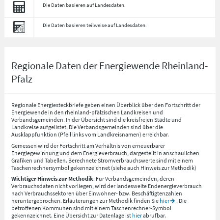
Die Daten basieren auf Landesdaten.
Die Daten basieren teilweise auf Landesdaten.
Regionale Daten der Energiewende Rheinland-
Pfalz
Regionale Energiesteckbriefe geben einen Überblick über den Fortschritt der
Energiewende in den rheinland-pfälzischen Landkreisen und
Verbandsgemeinden. In der Übersicht sind die kreisfreien Städte und
Landkreise aufgelistet. Die Verbandsgemeinden sind über die
Ausklappfunktion (Pfeil links vom Landkreisnamen) erreichbar.
Gemessen wird der Fortschritt am Verhältnis von erneuerbarer
Energiegewinnung und dem Energieverbrauch, dargestellt in anschaulichen
Grafiken und Tabellen. Berechnete Stromverbrauchswerte sind mit einem
Taschenrechnersymbol gekennzeichnet (siehe auch Hinweis zur Methodik)
Wichtiger Hinweis zur Methodik
: Für Verbandsgemeinden, deren
Verbrauchsdaten nicht vorliegen, wird der landesweite Endenergieverbrauch
nach Verbrauchssektoren über Einwohner- bzw. Beschäftigtenzahlen
heruntergebrochen. Erläuterungen zur Methodik finden Sie
hier
. Die
betroffenen Kommunen sind mit einem Taschenrechner-Symbol
gekennzeichnet. Eine Übersicht zur Datenlage ist
hier
abrufbar.