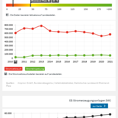
Rheinland-Pfalz
45
%
0
25
50
75
100
125
150
175
>200
- Die Daten basieren teilweise auf Landesdaten.
Stromverbrauch
Stromeinspeisung
- Die Stromverbrauchsdaten basieren auf Landesdaten.
Quellen:
Amprion GmbH
Bundesnetzagentur
Verteilnetzbetreiber
Statistisches Landesamt Rheinland-
Pfalz
EE-Stromerzeugungsanlagen (kW)
zur Karte