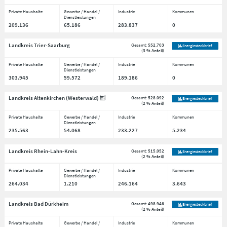
Private Haushalte
Gewerbe / Handel /
Industrie
Kommunen
Dienstleistungen
209.136
65.186
283.837
0
Landkreis Trier-Saarburg
Gesamt:
552.703
Energiesteckbrief
(
3 % Anteil
)
Private Haushalte
Gewerbe / Handel /
Industrie
Kommunen
Dienstleistungen
303.945
59.572
189.186
0
Landkreis Altenkirchen (Westerwald)
Gesamt:
528.092
Energiesteckbrief
(
2 % Anteil
)
Private Haushalte
Gewerbe / Handel /
Industrie
Kommunen
Dienstleistungen
235.563
54.068
233.227
5.234
Landkreis Rhein-Lahn-Kreis
Gesamt:
515.052
Energiesteckbrief
(
2 % Anteil
)
Private Haushalte
Gewerbe / Handel /
Industrie
Kommunen
Dienstleistungen
264.034
1.210
246.164
3.643
Landkreis Bad Dürkheim
Gesamt:
498.946
Energiesteckbrief
(
2 % Anteil
)
Private Haushalte
Gewerbe / Handel /
Industrie
Kommunen