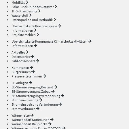
Mobilität
Solar- und Gründachkataster
THG-Bilanzierung
Wasserstoff
Datenquellen und Methodik
Übersichtskarte Praxisbeispiele
Informationen
Projekte melden
Übersichtskarte Kommunale Klimaschutzaktivitäten
Informationen
Aktuelles
Datenstories
Zahl des Monats
Kommunen
Bürger:innen
Presseverteter:innen
EE-Anlagen
EE-Stromerzeugung Bestand
EE-Stromerzeugung Zubau
EE-Stromerzeugung Veränderung
Stromeinspeisung
Stromeinspeisung Veränderung
Stromverbrauch
Wärmenetze
Wärmebedarf Kommunen
Wärmebedarf Baublöcke
Wärmeerzeugung Zubau (2007-20)