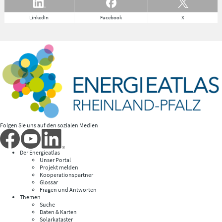
LinkedIn
Facebook
X
Folgen Sie uns auf den sozialen Medien
Der Energieatlas
Unser Portal
Projekt melden
Kooperationspartner
Glossar
Fragen und Antworten
Themen
Suche
Daten & Karten
Solarkataster