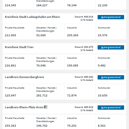
Dienstleistungen
214.345
184.227
78.144
22.230
Kreisfreie Stadt Ludwigshafen am Rhein
Gesamt:
494.014
Energiesteckbrief
(
2 % Anteil
)
Private Haushalte
Gewerbe / Handel /
Industrie
Kommunen
Dienstleistungen
211.069
52.000
205.369
25.576
Kreisfreie Stadt Trier
Gesamt:
492.475
Energiesteckbrief
(
2 % Anteil
)
Private Haushalte
Gewerbe / Handel /
Industrie
Kommunen
Dienstleistungen
216.861
76.046
190.085
9.482
Landkreis Donnersbergkreis
Gesamt:
490.282
Energiesteckbrief
(
2 % Anteil
)
Private Haushalte
Gewerbe / Handel /
Industrie
Kommunen
Dienstleistungen
125.047
281.712
72.874
10.650
Landkreis Rhein-Pfalz-Kreis
Gesamt:
485.916
Energiesteckbrief
(
2 % Anteil
)
Private Haushalte
Gewerbe / Handel /
Industrie
Kommunen
Dienstleistungen
255.363
146.702
75.291
8.561