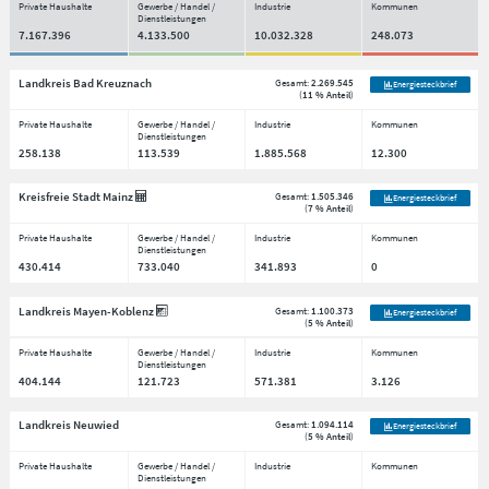
Private Haushalte
Gewerbe / Handel /
Industrie
Kommunen
Dienstleistungen
7.167.396
4.133.500
10.032.328
248.073
Landkreis Bad Kreuznach
Gesamt:
2.269.545
Energiesteckbrief
(
11 % Anteil
)
Private Haushalte
Gewerbe / Handel /
Industrie
Kommunen
Dienstleistungen
258.138
113.539
1.885.568
12.300
Kreisfreie Stadt Mainz
Gesamt:
1.505.346
Energiesteckbrief
(
7 % Anteil
)
Private Haushalte
Gewerbe / Handel /
Industrie
Kommunen
Dienstleistungen
430.414
733.040
341.893
0
Landkreis Mayen-Koblenz
Gesamt:
1.100.373
Energiesteckbrief
(
5 % Anteil
)
Private Haushalte
Gewerbe / Handel /
Industrie
Kommunen
Dienstleistungen
404.144
121.723
571.381
3.126
Landkreis Neuwied
Gesamt:
1.094.114
Energiesteckbrief
(
5 % Anteil
)
Private Haushalte
Gewerbe / Handel /
Industrie
Kommunen
Dienstleistungen