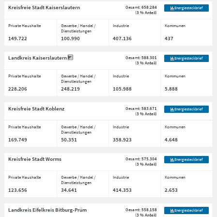
Kreisfreie Stadt Kaiserslautern
Gesamt:
658.284
Energiesteckbrief
(
3 % Anteil
)
Private Haushalte
Gewerbe / Handel /
Industrie
Kommunen
Dienstleistungen
149.722
100.990
407.136
437
Landkreis Kaiserslautern
Gesamt:
588.301
Energiesteckbrief
(
3 % Anteil
)
Private Haushalte
Gewerbe / Handel /
Industrie
Kommunen
Dienstleistungen
228.206
248.219
105.988
5.888
Kreisfreie Stadt Koblenz
Gesamt:
583.671
Energiesteckbrief
(
3 % Anteil
)
Private Haushalte
Gewerbe / Handel /
Industrie
Kommunen
Dienstleistungen
169.749
50.351
358.923
4.648
Kreisfreie Stadt Worms
Gesamt:
575.304
Energiesteckbrief
(
3 % Anteil
)
Private Haushalte
Gewerbe / Handel /
Industrie
Kommunen
Dienstleistungen
123.656
34.641
414.353
2.653
Landkreis Eifelkreis Bitburg-Prüm
Gesamt:
558.158
Energiesteckbrief
(
3 % Anteil
)