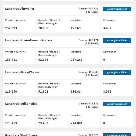
Landkreis Ahrweiler
Gesamt:
484.726
Energiesteckbrief
(
2 % Anteil
)
Private Haushalte
Gewerbe / Handel /
Industrie
Kommunen
Dienstleistungen
232.993
70.608
177.693
3.432
Landkreis Rhein-Hunsrück-Kreis
Gesamt:
468.471
Energiesteckbrief
(
2 % Anteil
)
Private Haushalte
Gewerbe / Handel /
Industrie
Kommunen
Dienstleistungen
188.441
42.765
237.265
0
Landkreis Alzey-Worms
Gesamt:
458.035
Energiesteckbrief
(
2 % Anteil
)
Private Haushalte
Gewerbe / Handel /
Industrie
Kommunen
Dienstleistungen
216.250
51.602
186.614
3.569
Landkreis Vulkaneifel
Gesamt:
373.832
Energiesteckbrief
(
2 % Anteil
)
Private Haushalte
Gewerbe / Handel /
Industrie
Kommunen
Dienstleistungen
129.459
29.492
214.881
0
Kreisfreie Stadt Speyer
Gesamt:
369.520
Energiesteckbrief