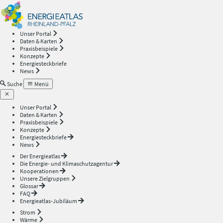
Energieatlas
—
Unser Portal
Daten & Karten
Rheinland-
Praxisbeispiele
Konzepte
Energiesteckbriefe
Pfalz
News
Suche
Menü
Unser Portal
Daten & Karten
Praxisbeispiele
Konzepte
Energiesteckbriefe
News
Der Energieatlas
Die Energie- und Klimaschutzagentur
Kooperationen
Unsere Zielgruppen
Glossar
FAQ
Energieatlas-Jubiläum
Strom
Wärme