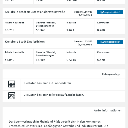
63.720
11.678
132.142
8.120
Kreisfreie Stadt Neustadt an der Weinstraße
Gesamt:
156.013
Energiesteckbrief
(
0,7 % Anteil
)
Private Haushalte
Gewerbe / Handel /
Industrie
Kommunen
Dienstleistungen
86.755
58.349
2.621
8.288
Kreisfreie Stadt Zweibrücken
Gesamt:
143.535
Energiesteckbrief
(
0,7 % Anteil
)
Private Haushalte
Gewerbe / Handel /
Industrie
Kommunen
Dienstleistungen
52.046
18.404
67.615
5.470
Datengrundlage
Die Daten basieren auf Landesdaten.
Die Daten basieren teilweise auf Landesdaten.
Karteninformationen
Der Stromverbrauch in Rheinland-Pfalz verteilt sich in den Kommunen
unterschiedlich stark, u.a. abhängig von Gewerbe und Industrie vor Ort. Die