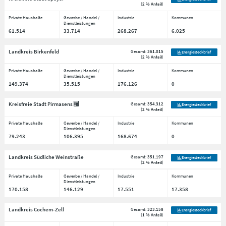
(
2 % Anteil
)
Private Haushalte
Gewerbe / Handel /
Industrie
Kommunen
Dienstleistungen
61.514
33.714
268.267
6.025
Landkreis Birkenfeld
Gesamt:
361.015
Energiesteckbrief
(
2 % Anteil
)
Private Haushalte
Gewerbe / Handel /
Industrie
Kommunen
Dienstleistungen
149.374
35.515
176.126
0
Kreisfreie Stadt Pirmasens
Gesamt:
354.312
Energiesteckbrief
(
2 % Anteil
)
Private Haushalte
Gewerbe / Handel /
Industrie
Kommunen
Dienstleistungen
79.243
106.395
168.674
0
Landkreis Südliche Weinstraße
Gesamt:
351.197
Energiesteckbrief
(
2 % Anteil
)
Private Haushalte
Gewerbe / Handel /
Industrie
Kommunen
Dienstleistungen
170.158
146.129
17.551
17.358
Landkreis Cochem-Zell
Gesamt:
323.158
Energiesteckbrief
(
1 % Anteil
)