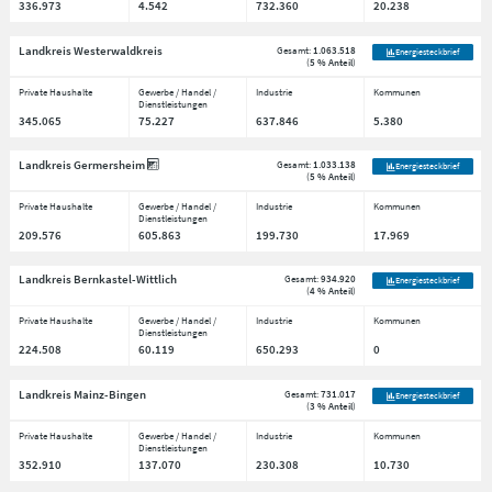
336.973
4.542
732.360
20.238
Landkreis Westerwaldkreis
Gesamt:
1.063.518
Energiesteckbrief
(
5 % Anteil
)
Private Haushalte
Gewerbe / Handel /
Industrie
Kommunen
Dienstleistungen
345.065
75.227
637.846
5.380
Landkreis Germersheim
Gesamt:
1.033.138
Energiesteckbrief
(
5 % Anteil
)
Private Haushalte
Gewerbe / Handel /
Industrie
Kommunen
Dienstleistungen
209.576
605.863
199.730
17.969
Landkreis Bernkastel-Wittlich
Gesamt:
934.920
Energiesteckbrief
(
4 % Anteil
)
Private Haushalte
Gewerbe / Handel /
Industrie
Kommunen
Dienstleistungen
224.508
60.119
650.293
0
Landkreis Mainz-Bingen
Gesamt:
731.017
Energiesteckbrief
(
3 % Anteil
)
Private Haushalte
Gewerbe / Handel /
Industrie
Kommunen
Dienstleistungen
352.910
137.070
230.308
10.730