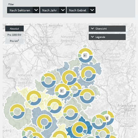
Filter
Nach Sektoren
Nach Jahr
Nach Gebiet
Absolut
Übersicht
Pro 1000 EW
Legende
Pro km²