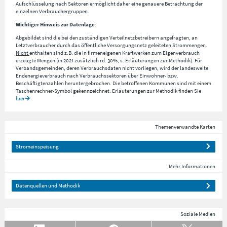
Aufschlüsselung nach
Sektoren
ermöglicht daher eine genauere Betrachtung der
einzelnen Verbrauchergruppen.
Wichtiger Hinweis zur Datenlage
:
Abgebildet sind die bei den zuständigen Verteilnetzbetreibern angefragten, an
Letztverbraucher durch das öffentliche Versorgungsnetz geleiteten Strommengen.
Nicht
enthalten sind z.B. die in firmeneigenen Kraftwerken zum Eigenverbrauch
erzeugte Mengen (in 2021 zusätzlich rd. 30%, s. Erläuterungen zur Methodik). Für
Verbandsgemeinden, deren Verbrauchsdaten nicht vorliegen, wird der landesweite
Endenergieverbrauch nach Verbrauchssektoren über Einwohner- bzw.
Beschäftigtenzahlen heruntergebrochen. Die betroffenen Kommunen sind mit einem
Taschenrechner-Symbol gekennzeichnet. Erläuterungen zur Methodik finden Sie
hier
.
Themenverwandte Karten
Stromeinspeisung
Mehr Informationen
Datenquellen und Methodik
Soziale Medien