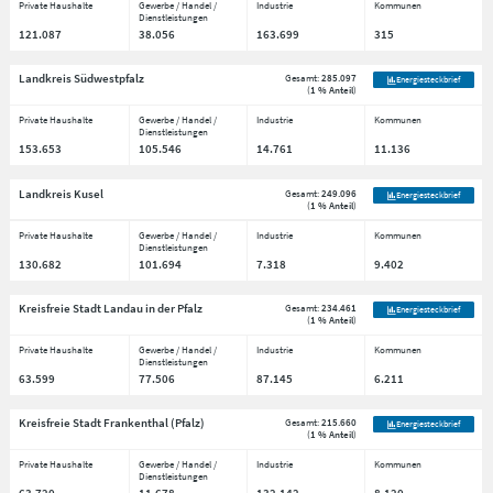
Private Haushalte
Gewerbe / Handel /
Industrie
Kommunen
Dienstleistungen
121.087
38.056
163.699
315
Landkreis Südwestpfalz
Gesamt:
285.097
Energiesteckbrief
(
1 % Anteil
)
Private Haushalte
Gewerbe / Handel /
Industrie
Kommunen
Dienstleistungen
153.653
105.546
14.761
11.136
Landkreis Kusel
Gesamt:
249.096
Energiesteckbrief
(
1 % Anteil
)
Private Haushalte
Gewerbe / Handel /
Industrie
Kommunen
Dienstleistungen
130.682
101.694
7.318
9.402
Kreisfreie Stadt Landau in der Pfalz
Gesamt:
234.461
Energiesteckbrief
(
1 % Anteil
)
Private Haushalte
Gewerbe / Handel /
Industrie
Kommunen
Dienstleistungen
63.599
77.506
87.145
6.211
Kreisfreie Stadt Frankenthal (Pfalz)
Gesamt:
215.660
Energiesteckbrief
(
1 % Anteil
)
Private Haushalte
Gewerbe / Handel /
Industrie
Kommunen
Dienstleistungen