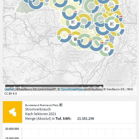
7.059°
,
49.813°
20
km
Leaflet
| ©GeoBasis-DE/LVermGeoRP, ©
OpenStreetMap
contributors, © GeoBasis-DE / BKG
CC BY 4.0
Bundesland Rheinland-Pfalz
Stromverbrauch
Nach Sektoren
2021
Menge
(Absolut)
in
Tsd. kWh
:
21.581.298