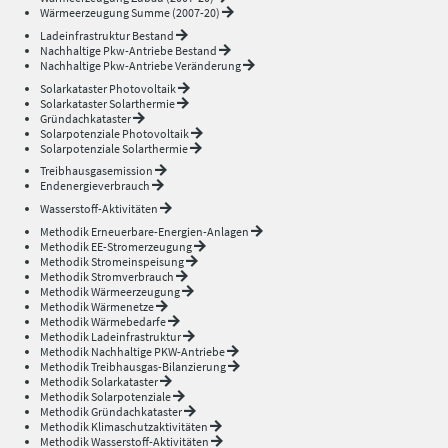
Wärmeerzeugung Summe (2007-20)
Ladeinfrastruktur Bestand
Nachhaltige Pkw-Antriebe Bestand
Nachhaltige Pkw-Antriebe Veränderung
Solarkataster Photovoltaik
Solarkataster Solarthermie
Gründachkataster
Solarpotenziale Photovoltaik
Solarpotenziale Solarthermie
Treibhausgasemission
Endenergieverbrauch
Wasserstoff-Aktivitäten
Methodik Erneuerbare-Energien-Anlagen
Methodik EE-Stromerzeugung
Methodik Stromeinspeisung
Methodik Stromverbrauch
Methodik Wärmeerzeugung
Methodik Wärmenetze
Methodik Wärmebedarfe
Methodik Ladeinfrastruktur
Methodik Nachhaltige PKW-Antriebe
Methodik Treibhausgas-Bilanzierung
Methodik Solarkataster
Methodik Solarpotenziale
Methodik Gründachkataster
Methodik Klimaschutzaktivitäten
Methodik Wasserstoff-Aktivitäten