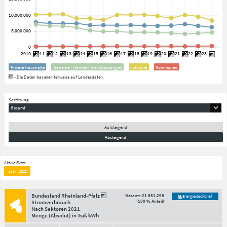
Private Haushalte
Gewerbe / Handel / Dienstleistungen
Industrie
Kommunen
- Die Daten basieren teilweise auf Landesdaten.
Sortierung
Gesamt
Aufsteigend
Absteigend
Aktive Filter
Jahr: 2021
Bundesland Rheinland-Pfalz
Gesamt:
21.581.298
Energiesteckbrief
(
100 % Anteil
)
Stromverbrauch
Nach Sektoren
2021
Menge
(Absolut)
in
Tsd. kWh