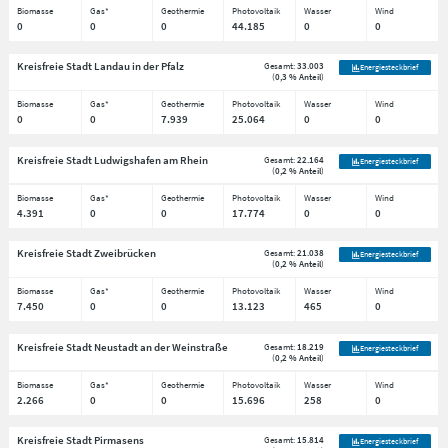
Biomasse
Gas*
Geothermie
Photovoltaik
Wasser
Wind
0
0
0
44.185
0
0
Kreisfreie Stadt Landau in der Pfalz
Gesamt:
33.003
Energiesteckbrief
(
0,3 % Anteil
)
Biomasse
Gas*
Geothermie
Photovoltaik
Wasser
Wind
0
0
7.939
25.064
0
0
Kreisfreie Stadt Ludwigshafen am Rhein
Gesamt:
22.164
Energiesteckbrief
(
0,2 % Anteil
)
Biomasse
Gas*
Geothermie
Photovoltaik
Wasser
Wind
4.391
0
0
17.774
0
0
Kreisfreie Stadt Zweibrücken
Gesamt:
21.038
Energiesteckbrief
(
0,2 % Anteil
)
Biomasse
Gas*
Geothermie
Photovoltaik
Wasser
Wind
7.450
0
0
13.123
465
0
Kreisfreie Stadt Neustadt an der Weinstraße
Gesamt:
18.219
Energiesteckbrief
(
0,2 % Anteil
)
Biomasse
Gas*
Geothermie
Photovoltaik
Wasser
Wind
2.266
0
0
15.696
258
0
Kreisfreie Stadt Pirmasens
Gesamt:
15.814
Energiesteckbrief