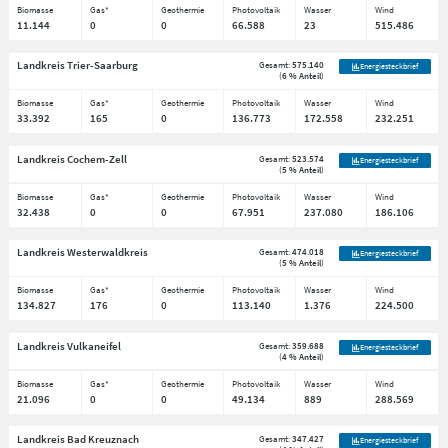
Biomasse
Gas*
Geothermie
Photovoltaik
Wasser
Wind
11.144
0
0
66.588
23
515.486
Landkreis Trier-Saarburg
Gesamt:
575.140
Energiesteckbrief
(
6 % Anteil
)
Biomasse
Gas*
Geothermie
Photovoltaik
Wasser
Wind
33.392
165
0
136.773
172.558
232.251
Landkreis Cochem-Zell
Gesamt:
523.574
Energiesteckbrief
(
5 % Anteil
)
Biomasse
Gas*
Geothermie
Photovoltaik
Wasser
Wind
32.438
0
0
67.951
237.080
186.106
Landkreis Westerwaldkreis
Gesamt:
474.018
Energiesteckbrief
(
5 % Anteil
)
Biomasse
Gas*
Geothermie
Photovoltaik
Wasser
Wind
134.827
176
0
113.140
1.376
224.500
Landkreis Vulkaneifel
Gesamt:
359.688
Energiesteckbrief
(
4 % Anteil
)
Biomasse
Gas*
Geothermie
Photovoltaik
Wasser
Wind
21.096
0
0
49.134
889
288.569
Landkreis Bad Kreuznach
Gesamt:
347.427
Energiesteckbrief