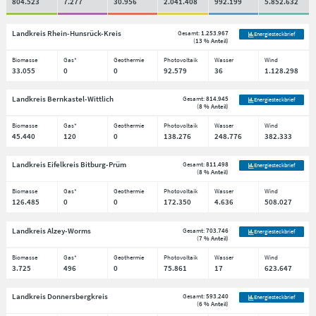
804.523
7.277
30.956
2.041.408
992.199
5.852.632
Landkreis Rhein-Hunsrück-Kreis
Gesamt:
1.253.967
Energiesteckbrief
(
13 % Anteil
)
Biomasse
Gas*
Geothermie
Photovoltaik
Wasser
Wind
33.055
0
0
92.579
36
1.128.298
Landkreis Bernkastel-Wittlich
Gesamt:
814.945
Energiesteckbrief
(
8 % Anteil
)
Biomasse
Gas*
Geothermie
Photovoltaik
Wasser
Wind
45.440
120
0
138.276
248.776
382.333
Landkreis Eifelkreis Bitburg-Prüm
Gesamt:
811.498
Energiesteckbrief
(
8 % Anteil
)
Biomasse
Gas*
Geothermie
Photovoltaik
Wasser
Wind
126.485
0
0
172.350
4.636
508.027
Landkreis Alzey-Worms
Gesamt:
703.746
Energiesteckbrief
(
7 % Anteil
)
Biomasse
Gas*
Geothermie
Photovoltaik
Wasser
Wind
3.725
496
0
75.861
17
623.647
Landkreis Donnersbergkreis
Gesamt:
593.240
Energiesteckbrief
(
6 % Anteil
)