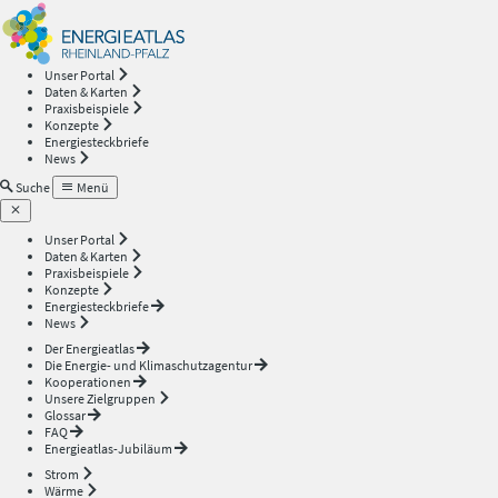
Energieatlas
—
Unser Portal
Daten & Karten
Rheinland-
Praxisbeispiele
Konzepte
Energiesteckbriefe
Pfalz
News
Suche
Menü
Unser Portal
Daten & Karten
Praxisbeispiele
Konzepte
Energiesteckbriefe
News
Der Energieatlas
Die Energie- und Klimaschutzagentur
Kooperationen
Unsere Zielgruppen
Glossar
FAQ
Energieatlas-Jubiläum
Strom
Wärme