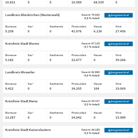
10.831
0
0
10.589
68.539
0
Landkreis Altenkirchen (Westerwald)
Gesamt:
79.920
Energiesteckbrief
(
0,8 % Anteil
)
Biomasse
Gas*
Geothermie
Photovoltaik
Wasser
Wind
5.258
0
0
41.076
6.130
27.456
Kreisfreie Stadt Worms
Gesamt:
67.125
Energiesteckbrief
(
0,7 % Anteil
)
Biomasse
Gas*
Geothermie
Photovoltaik
Wasser
Wind
5.182
0
0
22.677
0
39.266
Landkreis Ahrweiler
Gesamt:
62.860
Energiesteckbrief
(
0,6 % Anteil
)
Biomasse
Gas*
Geothermie
Photovoltaik
Wasser
Wind
9.422
0
0
34.205
164
19.069
Kreisfreie Stadt Mainz
Gesamt:
53.317
Energiesteckbrief
(
0,5 % Anteil
)
Biomasse
Gas*
Geothermie
Photovoltaik
Wasser
Wind
13.287
0
0
24.042
0
15.989
Kreisfreie Stadt Kaiserslautern
Gesamt:
44.185
Energiesteckbrief
(
0,5 % Anteil
)