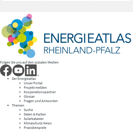
Folgen Sie uns auf den sozialen Medien
Der Energieatlas
Unser Portal
Projekt melden
Kooperationspartner
Glossar
Fragen und Antworten
Themen
Suche
Daten & Karten
Solarkataster
Klimaschutz-News
Praxisbeispiele