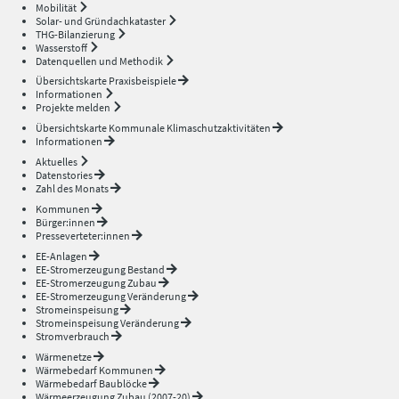
Mobilität
Solar- und Gründachkataster
THG-Bilanzierung
Wasserstoff
Datenquellen und Methodik
Übersichtskarte Praxisbeispiele
Informationen
Projekte melden
Übersichtskarte Kommunale Klimaschutzaktivitäten
Informationen
Aktuelles
Datenstories
Zahl des Monats
Kommunen
Bürger:innen
Presseverteter:innen
EE-Anlagen
EE-Stromerzeugung Bestand
EE-Stromerzeugung Zubau
EE-Stromerzeugung Veränderung
Stromeinspeisung
Stromeinspeisung Veränderung
Stromverbrauch
Wärmenetze
Wärmebedarf Kommunen
Wärmebedarf Baublöcke
Wärmeerzeugung Zubau (2007-20)