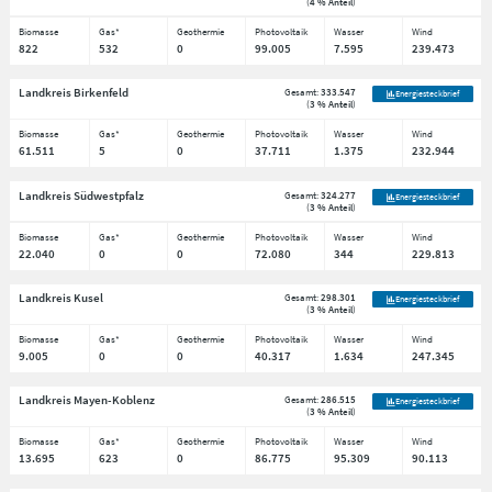
(
4 % Anteil
)
Biomasse
Gas*
Geothermie
Photovoltaik
Wasser
Wind
822
532
0
99.005
7.595
239.473
Landkreis Birkenfeld
Gesamt:
333.547
Energiesteckbrief
(
3 % Anteil
)
Biomasse
Gas*
Geothermie
Photovoltaik
Wasser
Wind
61.511
5
0
37.711
1.375
232.944
Landkreis Südwestpfalz
Gesamt:
324.277
Energiesteckbrief
(
3 % Anteil
)
Biomasse
Gas*
Geothermie
Photovoltaik
Wasser
Wind
22.040
0
0
72.080
344
229.813
Landkreis Kusel
Gesamt:
298.301
Energiesteckbrief
(
3 % Anteil
)
Biomasse
Gas*
Geothermie
Photovoltaik
Wasser
Wind
9.005
0
0
40.317
1.634
247.345
Landkreis Mayen-Koblenz
Gesamt:
286.515
Energiesteckbrief
(
3 % Anteil
)
Biomasse
Gas*
Geothermie
Photovoltaik
Wasser
Wind
13.695
623
0
86.775
95.309
90.113