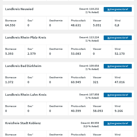
Landkreis Neuwied
Gesamt:
118.232
Energiesteckbrief
(
1 % Anteil
)
Biomasse
Gas*
Geothermie
Photovoltaik
Wasser
Wind
64.550
0
0
48.631
5.051
0,8
Landkreis Rhein-Pfalz-Kreis
Gesamt:
113.224
Energiesteckbrief
(
1 % Anteil
)
Biomasse
Gas*
Geothermie
Photovoltaik
Wasser
Wind
5.393
2.579
0
53.083
0
52.170
Landkreis Bad Dürkheim
Gesamt:
109.654
Energiesteckbrief
(
1 % Anteil
)
Biomasse
Gas*
Geothermie
Photovoltaik
Wasser
Wind
1.372
0
0
60.945
321
47.016
Landkreis Rhein-Lahn-Kreis
Gesamt:
107.858
Energiesteckbrief
(
1 % Anteil
)
Biomasse
Gas*
Geothermie
Photovoltaik
Wasser
Wind
0
0
0
40.599
58.093
9.166
Kreisfreie Stadt Koblenz
Gesamt:
89.959
Energiesteckbrief
(
0,9 % Anteil
)
Biomasse
Gas*
Geothermie
Photovoltaik
Wasser
Wind