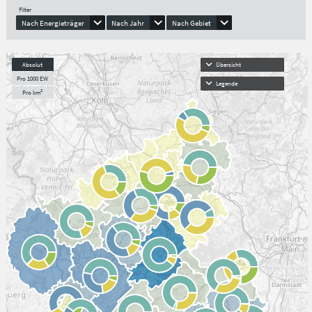
Filter
Nach Energieträger
Nach Jahr
Nach Gebiet
Absolut
Übersicht
Pro 1000 EW
Legende
Pro km²