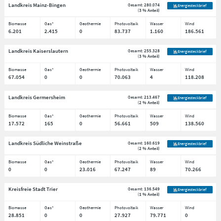
Landkreis Mainz-Bingen
Gesamt:
280.074
Energiesteckbrief
(
3 % Anteil
)
Biomasse
Gas*
Geothermie
Photovoltaik
Wasser
Wind
6.201
2.415
0
83.737
1.160
186.561
Landkreis Kaiserslautern
Gesamt:
255.328
Energiesteckbrief
(
3 % Anteil
)
Biomasse
Gas*
Geothermie
Photovoltaik
Wasser
Wind
67.054
0
0
70.063
4
118.208
Landkreis Germersheim
Gesamt:
213.467
Energiesteckbrief
(
2 % Anteil
)
Biomasse
Gas*
Geothermie
Photovoltaik
Wasser
Wind
17.572
165
0
56.661
509
138.560
Landkreis Südliche Weinstraße
Gesamt:
160.619
Energiesteckbrief
(
2 % Anteil
)
Biomasse
Gas*
Geothermie
Photovoltaik
Wasser
Wind
0
0
23.016
67.247
89
70.266
Kreisfreie Stadt Trier
Gesamt:
136.549
Energiesteckbrief
(
1 % Anteil
)
Biomasse
Gas*
Geothermie
Photovoltaik
Wasser
Wind
28.851
0
0
27.927
79.771
0