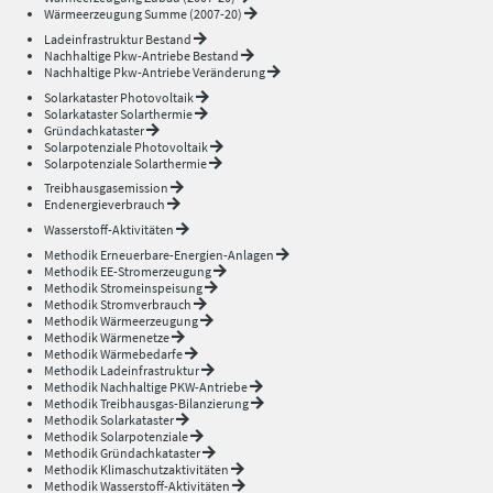
Wärmeerzeugung Summe (2007-20)
Ladeinfrastruktur Bestand
Nachhaltige Pkw-Antriebe Bestand
Nachhaltige Pkw-Antriebe Veränderung
Solarkataster Photovoltaik
Solarkataster Solarthermie
Gründachkataster
Solarpotenziale Photovoltaik
Solarpotenziale Solarthermie
Treibhausgasemission
Endenergieverbrauch
Wasserstoff-Aktivitäten
Methodik Erneuerbare-Energien-Anlagen
Methodik EE-Stromerzeugung
Methodik Stromeinspeisung
Methodik Stromverbrauch
Methodik Wärmeerzeugung
Methodik Wärmenetze
Methodik Wärmebedarfe
Methodik Ladeinfrastruktur
Methodik Nachhaltige PKW-Antriebe
Methodik Treibhausgas-Bilanzierung
Methodik Solarkataster
Methodik Solarpotenziale
Methodik Gründachkataster
Methodik Klimaschutzaktivitäten
Methodik Wasserstoff-Aktivitäten