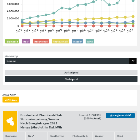
Biomasse
Gas*
Geothermie
Photovoltaik
Wasser
Wind
Sortierung
Gesamt
Aufsteigend
Absteigend
Aktive Filter
Jahr: 2021
Bundesland Rheinland-Pfalz
Gesamt:
9.728.996
Energiesteckbrief
(
100 % Anteil
)
Stromeinspeisung Summe
Nach Energieträger
2021
Menge
(Absolut)
in
Tsd. kWh
Biomasse
Gas*
Geothermie
Photovoltaik
Wasser
Wind