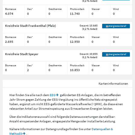
(
0,2 % Anteil
)
Biomasse
Gas*
Geothermie
Photovoltaik
Wasser
Wind
4.074
0
0
11.740
0
0
Kreisfreie Stadt Frankenthal (Pfalz)
Gesamt:
15.645
Energiesteckbrief
(
0,2 % Anteil
)
Biomasse
Gas*
Geothermie
Photovoltaik
Wasser
Wind
2.695
0
0
12.950
0
0
Kreisfreie Stadt Speyer
Gesamt:
10.855
Energiesteckbrief
(
0,1 % Anteil
)
Biomasse
Gas*
Geothermie
Photovoltaik
Wasser
Wind
0
2
0
10.853
0
0
Karteninformationen
Hier finden Sie alle nach dem
EEG
geförderten EE-Anlagen, die im betreffenden
Jahr Strom gegen Zahlung der EEG-Vergütung ins öffentliche Netz eingespeist
haben, ergänzt um nicht EEG-geförderte Wasserkraftwerke (> 5MW), da diese einen
relevanten Anteil zur Stromeinspeisung aus Erneuerbaren Energien leisten.
Über die Indikatorenauswahl sind folgende Datenauswertungen darstellbar:
Anzahl einspeisender Anlagen, eingespeiste Menge oder installierte Leistung.
Nähere Informationen zur Datengrundlage finden Sie unter
Datenquellen &
Methodik
.