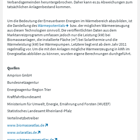
Verbandsgemeinden heruntergebrochen. Daher kann es zu Abweichungen zum
tatsächlichen Anlagenbestand kommen.
Um die Bedeutung der Erneuerbaren Energien im Wärmebereich abzubilden, ist
die Darstellung des
Wärmepotentials
bzw. der möglichen Wärmeerzeugung
aus diesen Technologien sinnvoll. Die veröffentlichten Daten aus dem
Marktanreizprogramm umfassen jedoch nur die Leistung (kW) bei
Biomasseanlagen, die installierte Fläche (m²) bei Solarthermie und die
Wärmeleistung (kW) bei Wärmepumpen. Letztere liegt erst ab dem Jahr 2011
regelmäßig vor. Um die mit den Anlagen mögliche Wärmeerzeugung in kWh im
Energieatlas abbilden zu können, wurden eigene Berechnungen durchgeführt.
Quellen
Amprion GmbH
Bundesnetzagentur
Energieagentur Region Trier
Kraftfahrtbundesamt
Ministerium für Umwelt, Energie, Ernährung und Forsten (MUEEF)
Statistisches Landesamt Rheinland-Pfalz
Verteilnetzbetreiber
www.biomasseatlas.de
www.solaratlas.de
www.wärmepumpenatlas.de