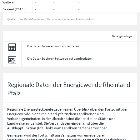
Weitere
-
-
-
Gesamt (2010)
-
-
-
Quelle:
Kraftfahrt-Bundesamt, Statistisches Landesamt Rheinland-Pfalz
Datengrundlage
Die Daten basieren auf Landesdaten.
Die Daten basieren teilweise auf Landesdaten.
Regionale Daten der Energiewende Rheinland-
Pfalz
Regionale Energiesteckbriefe geben einen Überblick über den Fortschritt der
Energiewende in den rheinland-pfälzischen Landkreisen und
Verbandsgemeinden. In der Übersicht sind die kreisfreien Städte und
Landkreise aufgelistet. Die Verbandsgemeinden sind über die
Ausklappfunktion (Pfeil links vom Landkreisnamen) erreichbar.
Gemessen wird der Fortschritt am Verhältnis von erneuerbarer
Energiegewinnung und dem Energieverbrauch, dargestellt in anschaulichen