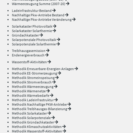
Wärmeerzeugung Summe (2007-20)
Ladeinfrastruktur Bestand
Nachhaltige Pkw-Antriebe Bestand
Nachhaltige Pkw-Antriebe Veränderung
Solarkataster Photovoltaik
Solarkataster Solarthermie
Gründachkataster
Solarpotenziale Photovoltaik
Solarpotenziale Solarthermie
Treibhausgasemission
Endenergieverbrauch
Wasserstoff-Aktivitäten
Methodik Erneuerbare-Energien-Anlagen
Methodik EE-Stromerzeugung
Methodik Stromeinspeisung
Methodik Stromverbrauch
Methodik Wärmeerzeugung
Methodik Wärmenetze
Methodik Wärmebedarfe
Methodik Ladeinfrastruktur
Methodik Nachhaltige PKW-Antriebe
Methodik Treibhausgas-Bilanzierung
Methodik Solarkataster
Methodik Solarpotenziale
Methodik Gründachkataster
Methodik Klimaschutzaktivitäten
Methodik Wasserstoff-Aktivitäten