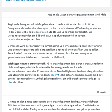
Regionale Daten der Energiewende Rheinland-Pfalz
Regionale Energiesteckbriefe geben einen Überblick über den Fortschritt der
Energiewende in den rheinland-pfälzischen Landkreisen und Verbandsgemeinden.
In der Übersicht sind die kreisfreien Städte und Landkreise aufgelistet. Die
Verbandsgemeinden sind über die Ausklappfunktion (Pfeil links vom
Landkreisnamen) erreichbar.
Gemessen wird der Fortschritt am Verhältnis von erneuerbarer Energiegewinnung
und dem Energieverbrauch, dargestellt in anschaulichen Grafiken und Tabellen.
Berechnete Stromverbrauchswerte sind mit einem Taschenrechnersymbol
gekennzeichnet (siehe auch Hinweis zur Methodik)
Wichtiger Hinweis zur Methodik
: Für Verbandsgemeinden, deren Verbrauchsdaten
nicht vorliegen, wird der landesweite Endenergieverbrauch nach
Verbrauchssektoren über Einwohner- bzw. Beschäftigtenzahlen heruntergebrochen.
Erläuterungen zur Methodik finden Sie
hier
. Die betroffenen Kommunen sind mit
einem Taschenrechner-Symbol gekennzeichnet. Eine Übersicht zur Datenlage ist
hier
abrufbar.
Hinweis
Die regionalen Energiesteckbriefe der Verbandsgemeinden bzw. verbandsfreien
Städte und Gemeinden sind im jeweiligen Landkreis eingeordnet. Die Liste kann
durch Klick auf das Pfeilsymbol neben dem Landkreisnamen aufgeklappt werden.