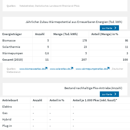
Quellen:
Netzbetreiber
Statistisches Landesamt Rheinland-Pfalz
Jährlicher Zubau Wärmepotential aus Erneuerbaren Energien (Tsd. kWh)
zur Karte
Energieträger
Anzahl
Menge (Tsd. kWh)
Anteil (Menge) in %
Biomasse
5
178
86
Solarthermie
5
23
11
Wärmepumpen
0,6
5
3
Gesamt (2010)
11
207
100
Quellen:
www.biomasseatlas.de
www.solaratlas.de
www.wärmepumpenatlas.de
Deutscher
Wetterdienst
Bestand nachhaltige Pkw-Antriebe (Anzahl)
zur Karte
Antriebsart
Anzahl
Anteil in %
Anteil je 1.000 Pkw (inkl. fossil)*
Elektro
-
-
-
Gas
-
-
-
Hybrid
-
-
-
Plug-in
-
-
-