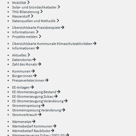
Mobilität
Solar- und Gründachkataster
THG-Bilanzierung
Wasserstoff
Datenquellen und Methodik
Übersichtskarte Praxisbeispiele
Informationen
Projekte melden
Übersichtskarte Kommunale Klimaschutzaktivitäten
Informationen
Aktuelles
Datenstories
Zahl des Monats
Kommunen
Bürger:innen
Presseverteter:innen
EE-Anlagen
EE-Stromerzeugung Bestand
EE-Stromerzeugung Zubau
EE-Stromerzeugung Veränderung
Stromeinspeisung
Stromeinspeisung Veränderung
Stromverbrauch
Wärmenetze
Wärmebedarf Kommunen
Wärmebedarf Baublöcke
Wärmeerzeugung Zubau (2007-20)