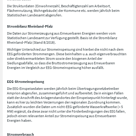
Die Strukturdaten (Einwohnerzahl, Beschäftigtenzahl am Arbeitsort,
Flächennutzung, Wohngebäude) der Kommune etc. werden jährlich beim
Statistischen Landesamt abgerufen.
Strombilanz Rheinland-Pfalz
Die Daten zur Stromerzeugung aus Erneuerbaren Energien werden vom
Statistischen Landesamt zur Verfügung gestellt. Basis ist die Strombilanz
Rheinland-Pfalz (Stand 8/2018).
Wichtiger Unterschied zur Stromeinspeisung sind hierbei die nicht nach dem
EEG geförderten Strommengen. Diese beinhalten u.a. auch eigenverbrauchten
oder direktvermarkteten Strom sowie den biogenen Anteil der
Siedlungsabfälle, so dass die Bruttostromerzeugung aus Erneuerbaren
Energien im Vergleich zur EEG-Stromeinspeisung höher ausfällt.
EEG-Stromeinspeisung
Die EEG-Einspeisedaten werden jährlich beim Übertragungsnetzbetreiber
Amprion abgerufen, zusammengeführt und aufbereitet. Da in einigen Fällen
statt der Anschrift des Anlagenstandortes der Einspeisepunkt hinterlegt wurde,
kann es hier zu leichten Verzerrungen der regionalen Zuordnung kommen.
Zusätzlich wurden die Daten um nicht-EEG-geförderte Wasserkraftwerke (> 5
MW) ergänzt, da diese zwar nicht unter die Förderbedingungen des EEG fallen,
jedoch einen relevanten Anteil zur Stromeinspeisung aus Erneuerbaren
Energien haben.
Stromverbrauch