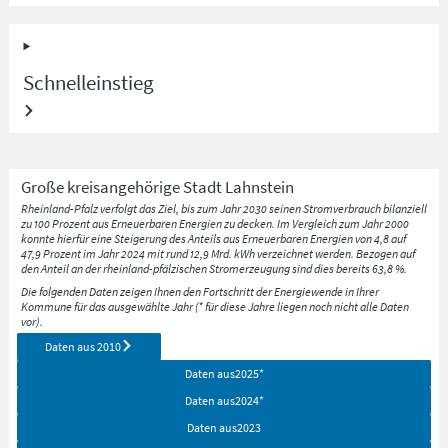
Schnelleinstieg
Große kreisangehörige Stadt
Lahnstein
Rheinland-Pfalz verfolgt das Ziel, bis zum Jahr 2030 seinen Stromverbrauch bilanziell
zu 100 Prozent aus Erneuerbaren Energien zu decken. Im Vergleich zum Jahr 2000
konnte hierfür eine Steigerung des Anteils aus Erneuerbaren Energien von 4,8 auf
47,9 Prozent im Jahr 2024 mit rund 12,9 Mrd. kWh verzeichnet werden. Bezogen auf
den Anteil an der rheinland-pfälzischen Stromerzeugung sind dies bereits 63,8 %.
Die folgenden Daten zeigen Ihnen den Fortschritt der Energiewende in Ihrer
Kommune für das ausgewählte Jahr (* für diese Jahre liegen noch nicht alle Daten
vor).
Daten aus
2010
Daten aus
2025
*
Daten aus
2024
*
Daten aus
2023