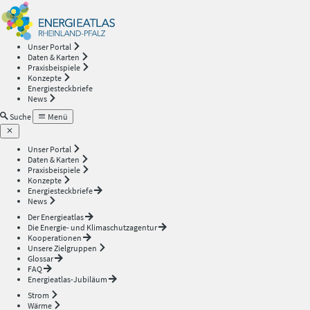
Energieatlas
—
Unser Portal
Daten & Karten
Rheinland-
Praxisbeispiele
Konzepte
Energiesteckbriefe
Pfalz
News
Suche
Menü
Unser Portal
Daten & Karten
Praxisbeispiele
Konzepte
Energiesteckbriefe
News
Der Energieatlas
Die Energie- und Klimaschutzagentur
Kooperationen
Unsere Zielgruppen
Glossar
FAQ
Energieatlas-Jubiläum
Strom
Wärme