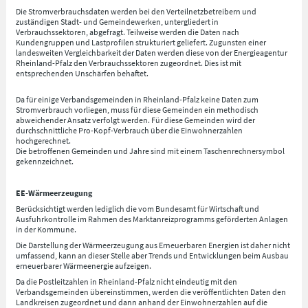
Die Stromverbrauchsdaten werden bei den Verteilnetzbetreibern und
zuständigen Stadt- und Gemeindewerken, untergliedert in
Verbrauchssektoren, abgefragt. Teilweise werden die Daten nach
Kundengruppen und Lastprofilen strukturiert geliefert. Zugunsten einer
landesweiten Vergleichbarkeit der Daten werden diese von der Energieagentur
Rheinland-Pfalz den Verbrauchssektoren zugeordnet. Dies ist mit
entsprechenden Unschärfen behaftet.
Da für einige Verbandsgemeinden in Rheinland-Pfalz keine Daten zum
Stromverbrauch vorliegen, muss für diese Gemeinden ein methodisch
abweichender Ansatz verfolgt werden. Für diese Gemeinden wird der
durchschnittliche Pro-Kopf-Verbrauch über die Einwohnerzahlen
hochgerechnet.
Die betroffenen Gemeinden und Jahre sind mit einem Taschenrechnersymbol
gekennzeichnet.
EE-Wärmeerzeugung
Berücksichtigt werden lediglich die vom Bundesamt für Wirtschaft und
Ausfuhrkontrolle im Rahmen des Marktanreizprogramms geförderten Anlagen
in der Kommune.
Die Darstellung der Wärmeerzeugung aus Erneuerbaren Energien ist daher nicht
umfassend, kann an dieser Stelle aber Trends und Entwicklungen beim Ausbau
erneuerbarer Wärmeenergie aufzeigen.
Da die Postleitzahlen in Rheinland-Pfalz nicht eindeutig mit den
Verbandsgemeinden übereinstimmen, werden die veröffentlichten Daten den
Landkreisen zugeordnet und dann anhand der Einwohnerzahlen auf die