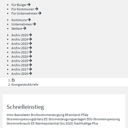
Für Bürger
Für Kommunen
Für Unternehmen
Kommune
Unternehmen
Weitere
Archiv 2025
Archiv 2024
Archiv 2023
Archiv 2022
Archiv 2021
Archiv 2020
Archiv 2019
Archiv 2018
Archiv 2017
Archiv 2016
Energiesteckbriefe
Schnelleinstieg
Intro
Basisdaten
Bruttostromerzeugung Rheinland-Pfalz
Stromeinspeisungsbilanz
EE-Stromerzeugungsanlagen
EEG-Stromeinspeisung
Stromverbrauch
EE-Wärmepotential (bis 2020)
Nachhaltige Pkw