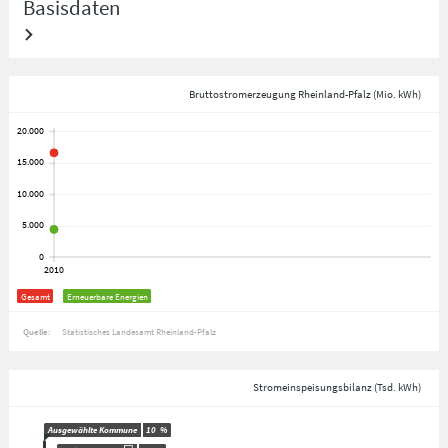
Basisdaten
Bruttostromerzeugung Rheinland-Pfalz (Mio. kWh)
Gesamt
Erneuerbare Energien
Quelle:
Statistisches Landesamt Rheinland-Pfalz
Stromeinspeisungsbilanz (Tsd. kWh)
Ausgewählte Kommune
10
%