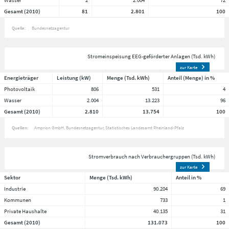
Wasser
2
2.004
72
Gesamt (2010)
81
2.801
100
Quelle:
Bundesnetzagentur
Stromeinspeisung EEG-geförderter Anlagen (Tsd. kWh)
zur Karte
Energieträger
Leistung (kW)
Menge (Tsd. kWh)
Anteil (Menge) in %
Photovoltaik
806
531
4
Wasser
2.004
13.223
96
Gesamt (2010)
2.810
13.754
100
Quellen:
Amprion GmbH
Bundesnetzagentur
Statistisches Landesamt Rheinland-Pfalz
Stromverbrauch nach Verbrauchergruppen (Tsd. kWh)
zur Karte
Sektor
Menge (Tsd. kWh)
Anteil in %
Industrie
90.204
69
Kommunen
733
1
Private Haushalte
40.135
31
Gesamt (2010)
131.073
100