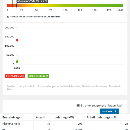
Rheinland-Pfalz
16
%
0
25
50
75
100
125
150
175
>200
- Die Daten basieren teilweise auf Landesdaten.
Stromverbrauch
Stromeinspeisung
Quellen:
Amprion GmbH
Bundesnetzagentur
Verteilnetzbetreiber
Statistisches Landesamt Rheinland-
Pfalz
EE-Stromerzeugungsanlagen (kW)
zur Karte
Energieträger
Anzahl
Leistung (kW)
Anteil (Leistung) in %
Photovoltaik
79
797
28