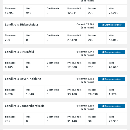
(
3 % Anteil
)
Biomasse
Gas*
Geothermie
Photovoltaik
Wasser
Wind
12.959
950
0
42.941
276
22.200
Landkreis Südwestpfalz
Gesamt:
75.590
Energiesteckbrief
(
3 % Anteil
)
Biomasse
Gas*
Geothermie
Photovoltaik
Wasser
Wind
260
0
0
27.120
200
48.010
Landkreis Birkenfeld
Gesamt:
69.443
Energiesteckbrief
(
3 % Anteil
)
Biomasse
Gas*
Geothermie
Photovoltaik
Wasser
Wind
8.105
0
0
12.508
230
48.600
Landkreis Mayen-Koblenz
Gesamt:
62.932
Energiesteckbrief
(
2 % Anteil
)
Biomasse
Gas*
Geothermie
Photovoltaik
Wasser
Wind
6.626
1.548
0
33.408
20.030
1.320
Landkreis Donnersbergkreis
Gesamt:
62.195
Energiesteckbrief
(
2 % Anteil
)
Biomasse
Gas*
Geothermie
Photovoltaik
Wasser
Wind
795
0
0
31.440
30
29.930