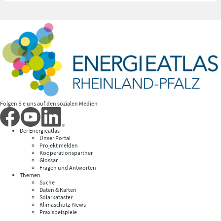
Folgen Sie uns auf den sozialen Medien
Der Energieatlas
Unser Portal
Projekt melden
Kooperationspartner
Glossar
Fragen und Antworten
Themen
Suche
Daten & Karten
Solarkataster
Klimaschutz-News
Praxisbeispiele