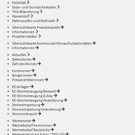
Mobilität
Solar- und Gründachkataster
THG-Bilanzierung
Wasserstoff
Datenquellen und Methodik
Übersichtskarte Praxisbeispiele
Informationen
Projekte melden
Übersichtskarte Kommunale Klimaschutzaktivitäten
Informationen
Aktuelles
Datenstories
Zahl des Monats
Kommunen
Bürger:innen
Presseverteter:innen
EE-Anlagen
EE-Stromerzeugung Bestand
EE-Stromerzeugung Zubau
EE-Stromerzeugung Veränderung
Stromeinspeisung
Stromeinspeisung Veränderung
Stromverbrauch
Wärmenetze
Wärmebedarf Kommunen
Wärmebedarf Baublöcke
Wärmeerzeugung Zubau (2007-20)