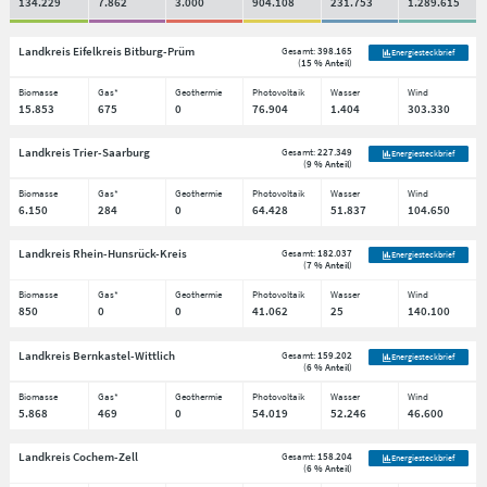
134.229
7.862
3.000
904.108
231.753
1.289.615
Landkreis Eifelkreis Bitburg-Prüm
Gesamt:
398.165
Energiesteckbrief
(
15 % Anteil
)
Biomasse
Gas*
Geothermie
Photovoltaik
Wasser
Wind
15.853
675
0
76.904
1.404
303.330
Landkreis Trier-Saarburg
Gesamt:
227.349
Energiesteckbrief
(
9 % Anteil
)
Biomasse
Gas*
Geothermie
Photovoltaik
Wasser
Wind
6.150
284
0
64.428
51.837
104.650
Landkreis Rhein-Hunsrück-Kreis
Gesamt:
182.037
Energiesteckbrief
(
7 % Anteil
)
Biomasse
Gas*
Geothermie
Photovoltaik
Wasser
Wind
850
0
0
41.062
25
140.100
Landkreis Bernkastel-Wittlich
Gesamt:
159.202
Energiesteckbrief
(
6 % Anteil
)
Biomasse
Gas*
Geothermie
Photovoltaik
Wasser
Wind
5.868
469
0
54.019
52.246
46.600
Landkreis Cochem-Zell
Gesamt:
158.204
Energiesteckbrief
(
6 % Anteil
)