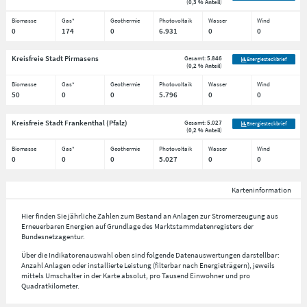
(
0,3 % Anteil
)
Biomasse
Gas*
Geothermie
Photovoltaik
Wasser
Wind
0
174
0
6.931
0
0
Kreisfreie Stadt Pirmasens
Gesamt:
5.846
Energiesteckbrief
(
0,2 % Anteil
)
Biomasse
Gas*
Geothermie
Photovoltaik
Wasser
Wind
50
0
0
5.796
0
0
Kreisfreie Stadt Frankenthal (Pfalz)
Gesamt:
5.027
Energiesteckbrief
(
0,2 % Anteil
)
Biomasse
Gas*
Geothermie
Photovoltaik
Wasser
Wind
0
0
0
5.027
0
0
Karteninformation
Hier finden Sie jährliche Zahlen zum Bestand an Anlagen zur Stromerzeugung aus
Erneuerbaren Energien auf Grundlage des Marktstammdatenregisters der
Bundesnetzagentur.
Über die Indikatorenauswahl oben sind folgende Datenauswertungen darstellbar:
Anzahl Anlagen oder installierte Leistung (filterbar nach Energieträgern), jeweils
mittels Umschalter in der Karte absolut, pro Tausend Einwohner und pro
Quadratkilometer.