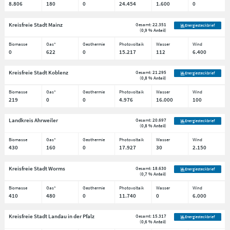
8.806
180
0
24.454
1.600
0
Kreisfreie Stadt Mainz
Gesamt:
22.351
Energiesteckbrief
(
0,9 % Anteil
)
Biomasse
Gas*
Geothermie
Photovoltaik
Wasser
Wind
0
622
0
15.217
112
6.400
Kreisfreie Stadt Koblenz
Gesamt:
21.295
Energiesteckbrief
(
0,8 % Anteil
)
Biomasse
Gas*
Geothermie
Photovoltaik
Wasser
Wind
219
0
0
4.976
16.000
100
Landkreis Ahrweiler
Gesamt:
20.697
Energiesteckbrief
(
0,8 % Anteil
)
Biomasse
Gas*
Geothermie
Photovoltaik
Wasser
Wind
430
160
0
17.927
30
2.150
Kreisfreie Stadt Worms
Gesamt:
18.630
Energiesteckbrief
(
0,7 % Anteil
)
Biomasse
Gas*
Geothermie
Photovoltaik
Wasser
Wind
410
480
0
11.740
0
6.000
Kreisfreie Stadt Landau in der Pfalz
Gesamt:
15.317
Energiesteckbrief
(
0,6 % Anteil
)