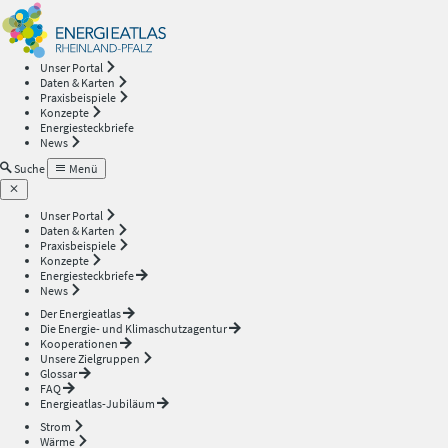
Energieatlas
—
Unser Portal
Daten & Karten
Rheinland-
Praxisbeispiele
Konzepte
Energiesteckbriefe
Pfalz
News
Suche
Menü
Unser Portal
Daten & Karten
Praxisbeispiele
Konzepte
Energiesteckbriefe
News
Der Energieatlas
Die Energie- und Klimaschutzagentur
Kooperationen
Unsere Zielgruppen
Glossar
FAQ
Energieatlas-Jubiläum
Strom
Wärme