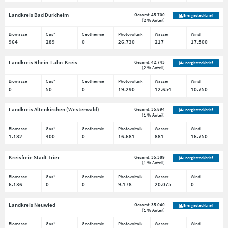
Landkreis Bad Dürkheim
Gesamt:
45.700
Energiesteckbrief
(
2 % Anteil
)
Biomasse
Gas*
Geothermie
Photovoltaik
Wasser
Wind
964
289
0
26.730
217
17.500
Landkreis Rhein-Lahn-Kreis
Gesamt:
42.743
Energiesteckbrief
(
2 % Anteil
)
Biomasse
Gas*
Geothermie
Photovoltaik
Wasser
Wind
0
50
0
19.290
12.654
10.750
Landkreis Altenkirchen (Westerwald)
Gesamt:
35.894
Energiesteckbrief
(
1 % Anteil
)
Biomasse
Gas*
Geothermie
Photovoltaik
Wasser
Wind
1.182
400
0
16.681
881
16.750
Kreisfreie Stadt Trier
Gesamt:
35.389
Energiesteckbrief
(
1 % Anteil
)
Biomasse
Gas*
Geothermie
Photovoltaik
Wasser
Wind
6.136
0
0
9.178
20.075
0
Landkreis Neuwied
Gesamt:
35.040
Energiesteckbrief
(
1 % Anteil
)
Biomasse
Gas*
Geothermie
Photovoltaik
Wasser
Wind