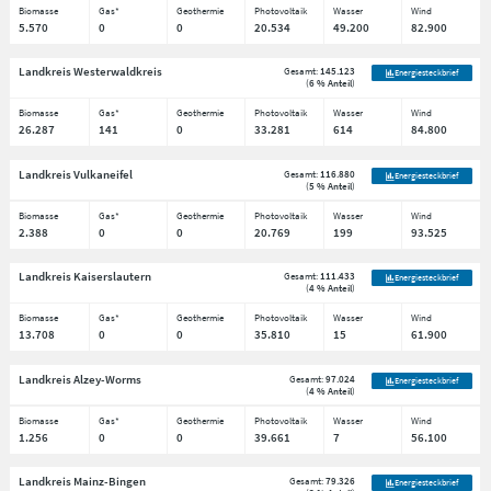
Biomasse
Gas*
Geothermie
Photovoltaik
Wasser
Wind
5.570
0
0
20.534
49.200
82.900
Landkreis Westerwaldkreis
Gesamt:
145.123
Energiesteckbrief
(
6 % Anteil
)
Biomasse
Gas*
Geothermie
Photovoltaik
Wasser
Wind
26.287
141
0
33.281
614
84.800
Landkreis Vulkaneifel
Gesamt:
116.880
Energiesteckbrief
(
5 % Anteil
)
Biomasse
Gas*
Geothermie
Photovoltaik
Wasser
Wind
2.388
0
0
20.769
199
93.525
Landkreis Kaiserslautern
Gesamt:
111.433
Energiesteckbrief
(
4 % Anteil
)
Biomasse
Gas*
Geothermie
Photovoltaik
Wasser
Wind
13.708
0
0
35.810
15
61.900
Landkreis Alzey-Worms
Gesamt:
97.024
Energiesteckbrief
(
4 % Anteil
)
Biomasse
Gas*
Geothermie
Photovoltaik
Wasser
Wind
1.256
0
0
39.661
7
56.100
Landkreis Mainz-Bingen
Gesamt:
79.326
Energiesteckbrief