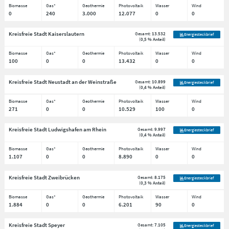
Biomasse
Gas*
Geothermie
Photovoltaik
Wasser
Wind
0
240
3.000
12.077
0
0
Kreisfreie Stadt Kaiserslautern
Gesamt:
13.532
Energiesteckbrief
(
0,5 % Anteil
)
Biomasse
Gas*
Geothermie
Photovoltaik
Wasser
Wind
100
0
0
13.432
0
0
Kreisfreie Stadt Neustadt an der Weinstraße
Gesamt:
10.899
Energiesteckbrief
(
0,4 % Anteil
)
Biomasse
Gas*
Geothermie
Photovoltaik
Wasser
Wind
271
0
0
10.529
100
0
Kreisfreie Stadt Ludwigshafen am Rhein
Gesamt:
9.997
Energiesteckbrief
(
0,4 % Anteil
)
Biomasse
Gas*
Geothermie
Photovoltaik
Wasser
Wind
1.107
0
0
8.890
0
0
Kreisfreie Stadt Zweibrücken
Gesamt:
8.175
Energiesteckbrief
(
0,3 % Anteil
)
Biomasse
Gas*
Geothermie
Photovoltaik
Wasser
Wind
1.884
0
0
6.201
90
0
Kreisfreie Stadt Speyer
Gesamt:
7.105
Energiesteckbrief