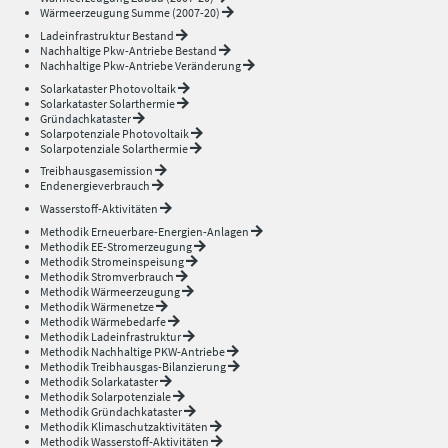
Wärmeerzeugung Summe (2007-20)
Ladeinfrastruktur Bestand
Nachhaltige Pkw-Antriebe Bestand
Nachhaltige Pkw-Antriebe Veränderung
Solarkataster Photovoltaik
Solarkataster Solarthermie
Gründachkataster
Solarpotenziale Photovoltaik
Solarpotenziale Solarthermie
Treibhausgasemission
Endenergieverbrauch
Wasserstoff-Aktivitäten
Methodik Erneuerbare-Energien-Anlagen
Methodik EE-Stromerzeugung
Methodik Stromeinspeisung
Methodik Stromverbrauch
Methodik Wärmeerzeugung
Methodik Wärmenetze
Methodik Wärmebedarfe
Methodik Ladeinfrastruktur
Methodik Nachhaltige PKW-Antriebe
Methodik Treibhausgas-Bilanzierung
Methodik Solarkataster
Methodik Solarpotenziale
Methodik Gründachkataster
Methodik Klimaschutzaktivitäten
Methodik Wasserstoff-Aktivitäten