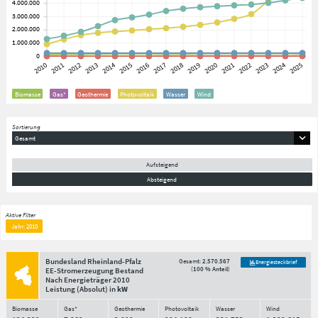
Biomasse
Gas*
Geothermie
Photovoltaik
Wasser
Wind
Sortierung
Gesamt
Aufsteigend
Absteigend
Aktive Filter
Jahr: 2010
Bundesland Rheinland-Pfalz
Gesamt:
2.570.567
Energiesteckbrief
(
100 % Anteil
)
EE-Stromerzeugung Bestand
Nach Energieträger
2010
Leistung
(Absolut)
in
kW
Biomasse
Gas*
Geothermie
Photovoltaik
Wasser
Wind