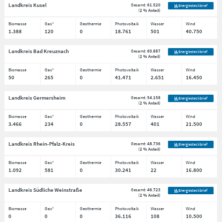
Landkreis Kusel
Gesamt:
61.520
Energiesteckbrief
(
2 % Anteil
)
Biomasse
Gas*
Geothermie
Photovoltaik
Wasser
Wind
1.388
120
0
18.761
501
40.750
Landkreis Bad Kreuznach
Gesamt:
60.887
Energiesteckbrief
(
2 % Anteil
)
Biomasse
Gas*
Geothermie
Photovoltaik
Wasser
Wind
50
265
0
41.471
2.651
16.450
Landkreis Germersheim
Gesamt:
54.158
Energiesteckbrief
(
2 % Anteil
)
Biomasse
Gas*
Geothermie
Photovoltaik
Wasser
Wind
3.466
234
0
28.557
401
21.500
Landkreis Rhein-Pfalz-Kreis
Gesamt:
48.736
Energiesteckbrief
(
2 % Anteil
)
Biomasse
Gas*
Geothermie
Photovoltaik
Wasser
Wind
1.092
581
0
30.241
22
16.800
Landkreis Südliche Weinstraße
Gesamt:
46.723
Energiesteckbrief
(
2 % Anteil
)
Biomasse
Gas*
Geothermie
Photovoltaik
Wasser
Wind
0
0
0
36.116
108
10.500