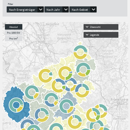
Filter
Nach Energieträger
Nach Jahr
Nach Gebiet
Absolut
Übersicht
Pro 1000 EW
Legende
Pro km²