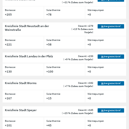
(
+11 % Zubau zum Vorjahr
)
Biomasse
Solarthermie
Wärmepumpen
+205
+78
+0
Kreisfreie Stadt Neustadt an der
Gesamt:
+279
Energiesteckbrief
(
+13 % Zubau zum
Weinstraße
Vorjahr
)
Biomasse
Solarthermie
Wärmepumpen
+221
+58
+0
Kreisfreie Stadt Landau in der Pfalz
Gesamt:
+230
Energiesteckbrief
(
+9 % Zubau zum Vorjahr
)
Biomasse
Solarthermie
Wärmepumpen
+130
+100
+0
Kreisfreie Stadt Worms
Gesamt:
+182
Energiesteckbrief
(
+7 % Zubau zum Vorjahr
)
Biomasse
Solarthermie
Wärmepumpen
+167
+15
+0
Kreisfreie Stadt Speyer
Gesamt:
+145
Energiesteckbrief
(
+15 % Zubau zum Vorjahr
)
Biomasse
Solarthermie
Wärmepumpen
+101
+45
+0