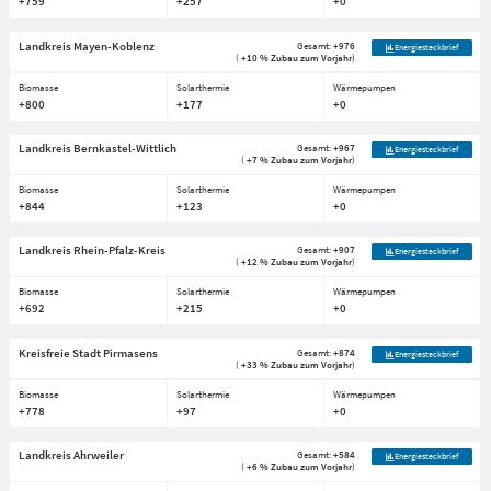
+759
+257
+0
Landkreis Mayen-Koblenz
Gesamt:
+976
Energiesteckbrief
(
+10 % Zubau zum Vorjahr
)
Biomasse
Solarthermie
Wärmepumpen
+800
+177
+0
Landkreis Bernkastel-Wittlich
Gesamt:
+967
Energiesteckbrief
(
+7 % Zubau zum Vorjahr
)
Biomasse
Solarthermie
Wärmepumpen
+844
+123
+0
Landkreis Rhein-Pfalz-Kreis
Gesamt:
+907
Energiesteckbrief
(
+12 % Zubau zum Vorjahr
)
Biomasse
Solarthermie
Wärmepumpen
+692
+215
+0
Kreisfreie Stadt Pirmasens
Gesamt:
+874
Energiesteckbrief
(
+33 % Zubau zum Vorjahr
)
Biomasse
Solarthermie
Wärmepumpen
+778
+97
+0
Landkreis Ahrweiler
Gesamt:
+584
Energiesteckbrief
(
+6 % Zubau zum Vorjahr
)