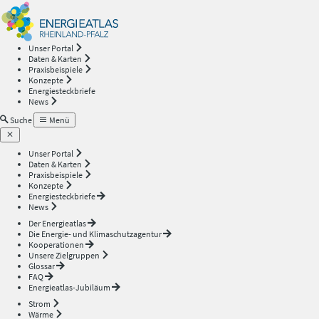
Energieatlas
—
Unser Portal
Daten & Karten
Rheinland-
Praxisbeispiele
Konzepte
Energiesteckbriefe
Pfalz
News
Suche
Menü
Unser Portal
Daten & Karten
Praxisbeispiele
Konzepte
Energiesteckbriefe
News
Der Energieatlas
Die Energie- und Klimaschutzagentur
Kooperationen
Unsere Zielgruppen
Glossar
FAQ
Energieatlas-Jubiläum
Strom
Wärme