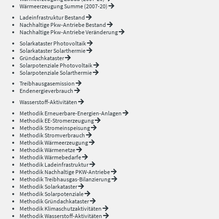
Wärmeerzeugung Summe (2007-20)
Ladeinfrastruktur Bestand
Nachhaltige Pkw-Antriebe Bestand
Nachhaltige Pkw-Antriebe Veränderung
Solarkataster Photovoltaik
Solarkataster Solarthermie
Gründachkataster
Solarpotenziale Photovoltaik
Solarpotenziale Solarthermie
Treibhausgasemission
Endenergieverbrauch
Wasserstoff-Aktivitäten
Methodik Erneuerbare-Energien-Anlagen
Methodik EE-Stromerzeugung
Methodik Stromeinspeisung
Methodik Stromverbrauch
Methodik Wärmeerzeugung
Methodik Wärmenetze
Methodik Wärmebedarfe
Methodik Ladeinfrastruktur
Methodik Nachhaltige PKW-Antriebe
Methodik Treibhausgas-Bilanzierung
Methodik Solarkataster
Methodik Solarpotenziale
Methodik Gründachkataster
Methodik Klimaschutzaktivitäten
Methodik Wasserstoff-Aktivitäten