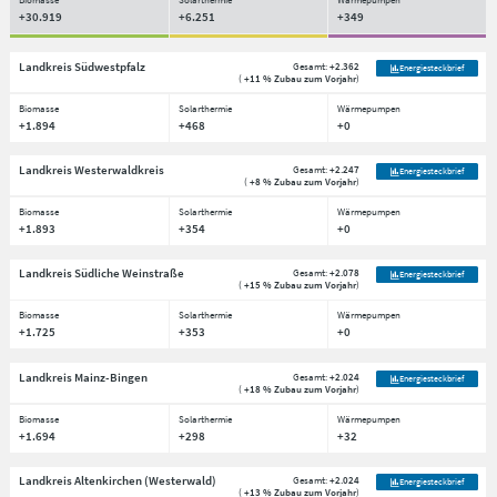
+30.919
+6.251
+349
Landkreis Südwestpfalz
Gesamt:
+2.362
Energiesteckbrief
(
+11 % Zubau zum Vorjahr
)
Biomasse
Solarthermie
Wärmepumpen
+1.894
+468
+0
Landkreis Westerwaldkreis
Gesamt:
+2.247
Energiesteckbrief
(
+8 % Zubau zum Vorjahr
)
Biomasse
Solarthermie
Wärmepumpen
+1.893
+354
+0
Landkreis Südliche Weinstraße
Gesamt:
+2.078
Energiesteckbrief
(
+15 % Zubau zum Vorjahr
)
Biomasse
Solarthermie
Wärmepumpen
+1.725
+353
+0
Landkreis Mainz-Bingen
Gesamt:
+2.024
Energiesteckbrief
(
+18 % Zubau zum Vorjahr
)
Biomasse
Solarthermie
Wärmepumpen
+1.694
+298
+32
Landkreis Altenkirchen (Westerwald)
Gesamt:
+2.024
Energiesteckbrief
(
+13 % Zubau zum Vorjahr
)