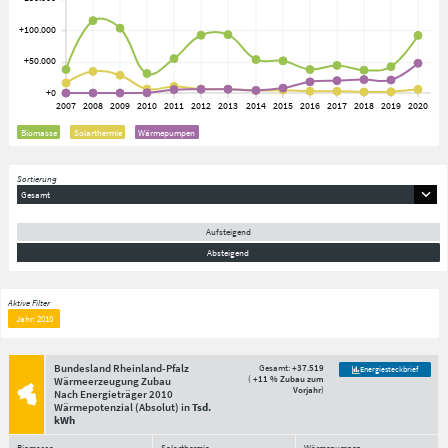
Biomasse
Solarthermie
Wärmepumpen
Sortierung
Gesamt
Aufsteigend
Absteigend
Aktive Filter
Jahr: 2010
Bundesland Rheinland-Pfalz
Gesamt:
+37.519
Energiesteckbrief
(
+11 % Zubau zum
Wärmeerzeugung Zubau
Vorjahr
)
Nach Energieträger
2010
Wärmepotenzial
(Absolut)
in
Tsd.
kWh
Biomasse
Solarthermie
Wärmepumpen