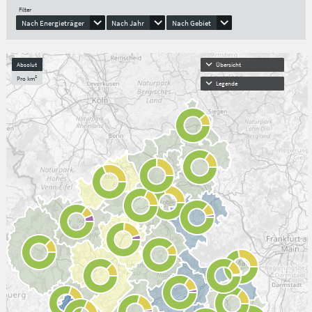
Filter
Nach Energieträger
Nach Jahr
Nach Gebiet
Absolut
Übersicht
Pro km²
Legende