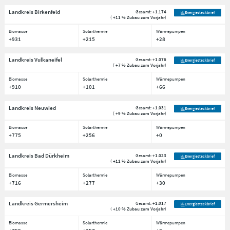
Landkreis Birkenfeld
Gesamt:
+1.174
Energiesteckbrief
(
+11 % Zubau zum Vorjahr
)
Biomasse
Solarthermie
Wärmepumpen
+931
+215
+28
Landkreis Vulkaneifel
Gesamt:
+1.076
Energiesteckbrief
(
+7 % Zubau zum Vorjahr
)
Biomasse
Solarthermie
Wärmepumpen
+910
+101
+66
Landkreis Neuwied
Gesamt:
+1.031
Energiesteckbrief
(
+9 % Zubau zum Vorjahr
)
Biomasse
Solarthermie
Wärmepumpen
+775
+256
+0
Landkreis Bad Dürkheim
Gesamt:
+1.023
Energiesteckbrief
(
+11 % Zubau zum Vorjahr
)
Biomasse
Solarthermie
Wärmepumpen
+716
+277
+30
Landkreis Germersheim
Gesamt:
+1.017
Energiesteckbrief
(
+10 % Zubau zum Vorjahr
)
Biomasse
Solarthermie
Wärmepumpen