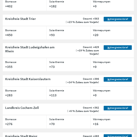
Biomasse
Solarthermie
Wärmepumpen
+402
+182
+0
Kreisfreie Stadt Trier
Gesamt:
+563
Energiesteckbrief
(
+23 % Zubau zum Vorjahr
)
Biomasse
Solarthermie
Wärmepumpen
+450
+93
+20
Kreisfreie Stadt Ludwigshafen am
Gesamt:
+429
Energiesteckbrief
(
+19 % Zubau zum
Rhein
Vorjahr
)
Biomasse
Solarthermie
Wärmepumpen
+355
+73
+0
Kreisfreie Stadt Kaiserslautern
Gesamt:
+396
Energiesteckbrief
(
+14 % Zubau zum Vorjahr
)
Biomasse
Solarthermie
Wärmepumpen
+283
+113
+0
Landkreis Cochem-Zell
Gesamt:
+362
Energiesteckbrief
(
+6 % Zubau zum Vorjahr
)
Biomasse
Solarthermie
Wärmepumpen
+276
+70
+16
Kreisfreie Stadt Mainz
Gesamt:
+283
Energiesteckbrief