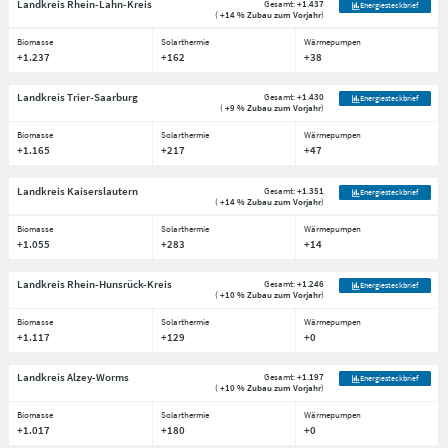
Landkreis Rhein-Lahn-Kreis
Gesamt:
+1.437
Energiesteckbrief
(
+14 % Zubau zum Vorjahr
)
Biomasse
Solarthermie
Wärmepumpen
+1.237
+162
+38
Landkreis Trier-Saarburg
Gesamt:
+1.430
Energiesteckbrief
(
+9 % Zubau zum Vorjahr
)
Biomasse
Solarthermie
Wärmepumpen
+1.165
+217
+47
Landkreis Kaiserslautern
Gesamt:
+1.351
Energiesteckbrief
(
+14 % Zubau zum Vorjahr
)
Biomasse
Solarthermie
Wärmepumpen
+1.055
+283
+14
Landkreis Rhein-Hunsrück-Kreis
Gesamt:
+1.246
Energiesteckbrief
(
+10 % Zubau zum Vorjahr
)
Biomasse
Solarthermie
Wärmepumpen
+1.117
+129
+0
Landkreis Alzey-Worms
Gesamt:
+1.197
Energiesteckbrief
(
+10 % Zubau zum Vorjahr
)
Biomasse
Solarthermie
Wärmepumpen
+1.017
+180
+0