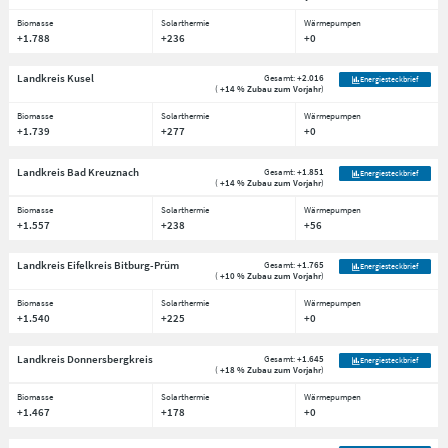
Biomasse
Solarthermie
Wärmepumpen
+1.788
+236
+0
Landkreis Kusel
Gesamt:
+2.016
Energiesteckbrief
(
+14 % Zubau zum Vorjahr
)
Biomasse
Solarthermie
Wärmepumpen
+1.739
+277
+0
Landkreis Bad Kreuznach
Gesamt:
+1.851
Energiesteckbrief
(
+14 % Zubau zum Vorjahr
)
Biomasse
Solarthermie
Wärmepumpen
+1.557
+238
+56
Landkreis Eifelkreis Bitburg-Prüm
Gesamt:
+1.765
Energiesteckbrief
(
+10 % Zubau zum Vorjahr
)
Biomasse
Solarthermie
Wärmepumpen
+1.540
+225
+0
Landkreis Donnersbergkreis
Gesamt:
+1.645
Energiesteckbrief
(
+18 % Zubau zum Vorjahr
)
Biomasse
Solarthermie
Wärmepumpen
+1.467
+178
+0