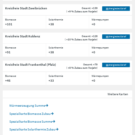
Kreisfreie Stadt Zweibrücken
Gesamt:
+139
Energiesteckbrief
(
+9 % Zubau zum Vorjahr
)
Biomasse
Solarthermie
Wärmepumpen
+101
+38
+0
Kreisfreie Stadt Koblenz
Gesamt:
+128
Energiesteckbrief
(
+10 % Zubau zum Vorjahr
)
Biomasse
Solarthermie
Wärmepumpen
+91
+38
+0
Kreisfreie Stadt Frankenthal (Pfalz)
Gesamt:
+79
Energiesteckbrief
(
+8 % Zubau zum Vorjahr
)
Biomasse
Solarthermie
Wärmepumpen
+46
+33
+0
Weitere Karten
Wärmeerzeugung Summe
Spezialkarte Biomasse Zubau
Spezialkarte Biomasse Summe
Spezialkarte Solarthermie Zubau