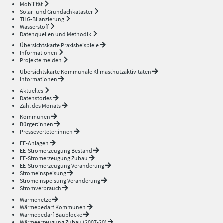
Mobilität
Solar- und Gründachkataster
THG-Bilanzierung
Wasserstoff
Datenquellen und Methodik
Übersichtskarte Praxisbeispiele
Informationen
Projekte melden
Übersichtskarte Kommunale Klimaschutzaktivitäten
Informationen
Aktuelles
Datenstories
Zahl des Monats
Kommunen
Bürger:innen
Presseverteter:innen
EE-Anlagen
EE-Stromerzeugung Bestand
EE-Stromerzeugung Zubau
EE-Stromerzeugung Veränderung
Stromeinspeisung
Stromeinspeisung Veränderung
Stromverbrauch
Wärmenetze
Wärmebedarf Kommunen
Wärmebedarf Baublöcke
Wärmeerzeugung Zubau (2007-20)