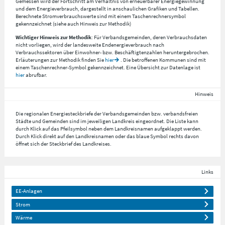
Gemessen wird der Fortschritt am Verhältnis von erneuerbarer Energiegewinnung
und dem Energieverbrauch, dargestellt in anschaulichen Grafiken und Tabellen.
Berechnete Stromverbrauchswerte sind mit einem Taschenrechnersymbol
gekennzeichnet (siehe auch Hinweis zur Methodik)
Wichtiger Hinweis zur Methodik
: Für Verbandsgemeinden, deren Verbrauchsdaten
nicht vorliegen, wird der landesweite Endenergieverbrauch nach
Verbrauchssektoren über Einwohner- bzw. Beschäftigtenzahlen heruntergebrochen.
Erläuterungen zur Methodik finden Sie
hier
. Die betroffenen Kommunen sind mit
einem Taschenrechner-Symbol gekennzeichnet. Eine Übersicht zur Datenlage ist
hier
abrufbar.
Hinweis
Die regionalen Energiesteckbriefe der Verbandsgemeinden bzw. verbandsfreien
Städte und Gemeinden sind im jeweiligen Landkreis eingeordnet. Die Liste kann
durch Klick auf das Pfeilsymbol neben dem Landkreisnamen aufgeklappt werden.
Durch Klick direkt auf den Landkreisnamen oder das blaue Symbol rechts davon
öffnet sich der Steckbrief des Landkreises.
Links
EE-Anlagen
Strom
Wärme