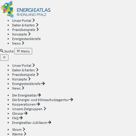
Energieatlas
—
Unser Portal
Daten & Karten
Rheinland-
Praxisbeispiele
Konzepte
Energiesteckbriefe
Pfalz
News
Suche
Menü
Unser Portal
Daten & Karten
Praxisbeispiele
Konzepte
Energiesteckbriefe
News
Der Energieatlas
Die Energie- und Klimaschutzagentur
Kooperationen
Unsere Zielgruppen
Glossar
FAQ
Energieatlas-Jubiläum
Strom
Wärme