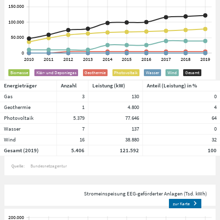
Biomasse
Klär- und Deponiegas
Geothermie
Photovoltaik
Wasser
Wind
Gesamt
Energieträger
Anzahl
Leistung (kW)
Anteil (Leistung) in %
Gas
3
130
0
Geothermie
1
4.800
4
Photovoltaik
5.379
77.646
64
Wasser
7
137
0
Wind
16
38.880
32
Gesamt (2019)
5.406
121.592
100
Quelle:
Bundesnetzagentur
Stromeinspeisung EEG-geförderter Anlagen (Tsd. kWh)
zur Karte