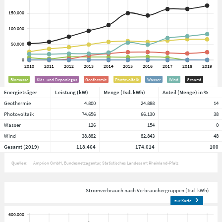
Biomasse
Klär- und Deponiegas
Geothermie
Photovoltaik
Wasser
Wind
Gesamt
Energieträger
Leistung (kW)
Menge (Tsd. kWh)
Anteil (Menge) in %
Geothermie
4.800
24.888
14
Photovoltaik
74.656
66.130
38
Wasser
126
154
0
Wind
38.882
82.843
48
Gesamt (2019)
118.464
174.014
100
Quellen:
Amprion GmbH
Bundesnetzagentur
Statistisches Landesamt Rheinland-Pfalz
Stromverbrauch nach Verbrauchergruppen (Tsd. kWh)
zur Karte