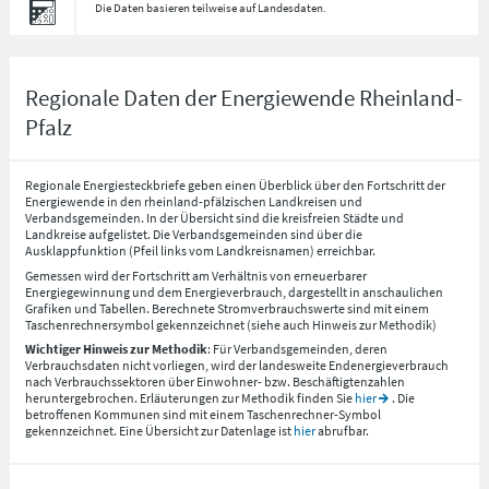
Die Daten basieren teilweise auf Landesdaten.
Regionale Daten der Energiewende Rheinland-
Pfalz
Regionale Energiesteckbriefe geben einen Überblick über den Fortschritt der
Energiewende in den rheinland-pfälzischen Landkreisen und
Verbandsgemeinden. In der Übersicht sind die kreisfreien Städte und
Landkreise aufgelistet. Die Verbandsgemeinden sind über die
Ausklappfunktion (Pfeil links vom Landkreisnamen) erreichbar.
Gemessen wird der Fortschritt am Verhältnis von erneuerbarer
Energiegewinnung und dem Energieverbrauch, dargestellt in anschaulichen
Grafiken und Tabellen. Berechnete Stromverbrauchswerte sind mit einem
Taschenrechnersymbol gekennzeichnet (siehe auch Hinweis zur Methodik)
Wichtiger Hinweis zur Methodik
: Für Verbandsgemeinden, deren
Verbrauchsdaten nicht vorliegen, wird der landesweite Endenergieverbrauch
nach Verbrauchssektoren über Einwohner- bzw. Beschäftigtenzahlen
heruntergebrochen. Erläuterungen zur Methodik finden Sie
hier
. Die
betroffenen Kommunen sind mit einem Taschenrechner-Symbol
gekennzeichnet. Eine Übersicht zur Datenlage ist
hier
abrufbar.