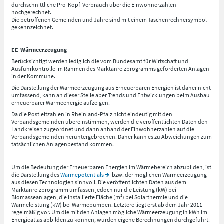
durchschnittliche Pro-Kopf-Verbrauch über die Einwohnerzahlen
hochgerechnet.
Die betroffenen Gemeinden und Jahre sind mit einem Taschenrechnersymbol
gekennzeichnet.
EE-Wärmeerzeugung
Berücksichtigt werden lediglich die vom Bundesamt für Wirtschaft und
Ausfuhrkontrolle im Rahmen des Marktanreizprogramms geförderten Anlagen
in der Kommune.
Die Darstellung der Wärmeerzeugung aus Erneuerbaren Energien ist daher nicht
umfassend, kann an dieser Stelle aber Trends und Entwicklungen beim Ausbau
erneuerbarer Wärmeenergie aufzeigen.
Da die Postleitzahlen in Rheinland-Pfalz nicht eindeutig mit den
Verbandsgemeinden übereinstimmen, werden die veröffentlichten Daten den
Landkreisen zugeordnet und dann anhand der Einwohnerzahlen auf die
Verbandsgemeinden heruntergebrochen. Daher kann es zu Abweichungen zum
tatsächlichen Anlagenbestand kommen.
Um die Bedeutung der Erneuerbaren Energien im Wärmebereich abzubilden, ist
die Darstellung des
Wärmepotentials
bzw. der möglichen Wärmeerzeugung
aus diesen Technologien sinnvoll. Die veröffentlichten Daten aus dem
Marktanreizprogramm umfassen jedoch nur die Leistung (kW) bei
Biomasseanlagen, die installierte Fläche (m²) bei Solarthermie und die
Wärmeleistung (kW) bei Wärmepumpen. Letztere liegt erst ab dem Jahr 2011
regelmäßig vor. Um die mit den Anlagen mögliche Wärmeerzeugung in kWh im
Energieatlas abbilden zu können, wurden eigene Berechnungen durchgeführt.