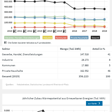
Gewerbe / Handel / Dienstleistungen
Industrie
Kommunen
Private Haushalte
Gesamt
- Die Daten basieren teilweise auf Landesdaten.
Sektor
Menge (Tsd. kWh)
Anteil in %
Gewerbe, Handel, Dienstleistungen
147.518
41
Industrie
28.273
8
Kommunen
17.880
5
Private Haushalte
162.552
46
Gesamt (2019)
356.223
100
Quellen:
Netzbetreiber
Statistisches Landesamt Rheinland-Pfalz
Jährlicher Zubau Wärmepotential aus Erneuerbaren Energien (Tsd. kWh)
zur Karte