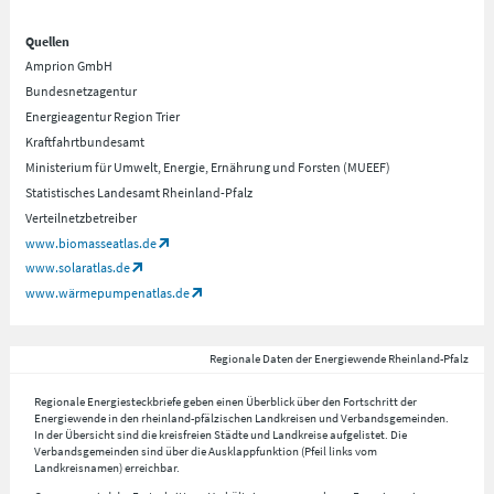
Quellen
Amprion GmbH
Bundesnetzagentur
Energieagentur Region Trier
Kraftfahrtbundesamt
Ministerium für Umwelt, Energie, Ernährung und Forsten (MUEEF)
Statistisches Landesamt Rheinland-Pfalz
Verteilnetzbetreiber
www.biomasseatlas.de
www.solaratlas.de
www.wärmepumpenatlas.de
Regionale Daten der Energiewende Rheinland-Pfalz
Regionale Energiesteckbriefe geben einen Überblick über den Fortschritt der
Energiewende in den rheinland-pfälzischen Landkreisen und Verbandsgemeinden.
In der Übersicht sind die kreisfreien Städte und Landkreise aufgelistet. Die
Verbandsgemeinden sind über die Ausklappfunktion (Pfeil links vom
Landkreisnamen) erreichbar.