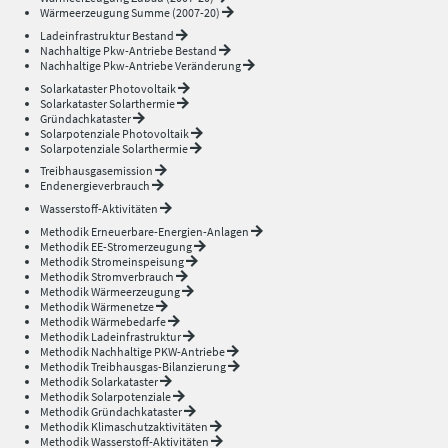
Wärmeerzeugung Summe (2007-20)
Ladeinfrastruktur Bestand
Nachhaltige Pkw-Antriebe Bestand
Nachhaltige Pkw-Antriebe Veränderung
Solarkataster Photovoltaik
Solarkataster Solarthermie
Gründachkataster
Solarpotenziale Photovoltaik
Solarpotenziale Solarthermie
Treibhausgasemission
Endenergieverbrauch
Wasserstoff-Aktivitäten
Methodik Erneuerbare-Energien-Anlagen
Methodik EE-Stromerzeugung
Methodik Stromeinspeisung
Methodik Stromverbrauch
Methodik Wärmeerzeugung
Methodik Wärmenetze
Methodik Wärmebedarfe
Methodik Ladeinfrastruktur
Methodik Nachhaltige PKW-Antriebe
Methodik Treibhausgas-Bilanzierung
Methodik Solarkataster
Methodik Solarpotenziale
Methodik Gründachkataster
Methodik Klimaschutzaktivitäten
Methodik Wasserstoff-Aktivitäten