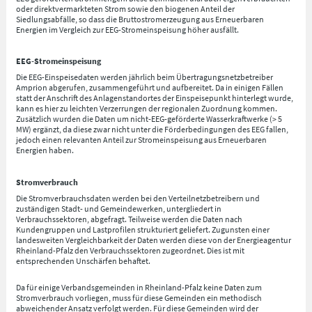
oder direktvermarkteten Strom sowie den biogenen Anteil der
Siedlungsabfälle, so dass die Bruttostromerzeugung aus Erneuerbaren
Energien im Vergleich zur EEG-Stromeinspeisung höher ausfällt.
EEG-Stromeinspeisung
Die EEG-Einspeisedaten werden jährlich beim Übertragungsnetzbetreiber
Amprion abgerufen, zusammengeführt und aufbereitet. Da in einigen Fällen
statt der Anschrift des Anlagenstandortes der Einspeisepunkt hinterlegt wurde,
kann es hier zu leichten Verzerrungen der regionalen Zuordnung kommen.
Zusätzlich wurden die Daten um nicht-EEG-geförderte Wasserkraftwerke (> 5
MW) ergänzt, da diese zwar nicht unter die Förderbedingungen des EEG fallen,
jedoch einen relevanten Anteil zur Stromeinspeisung aus Erneuerbaren
Energien haben.
Stromverbrauch
Die Stromverbrauchsdaten werden bei den Verteilnetzbetreibern und
zuständigen Stadt- und Gemeindewerken, untergliedert in
Verbrauchssektoren, abgefragt. Teilweise werden die Daten nach
Kundengruppen und Lastprofilen strukturiert geliefert. Zugunsten einer
landesweiten Vergleichbarkeit der Daten werden diese von der Energieagentur
Rheinland-Pfalz den Verbrauchssektoren zugeordnet. Dies ist mit
entsprechenden Unschärfen behaftet.
Da für einige Verbandsgemeinden in Rheinland-Pfalz keine Daten zum
Stromverbrauch vorliegen, muss für diese Gemeinden ein methodisch
abweichender Ansatz verfolgt werden. Für diese Gemeinden wird der