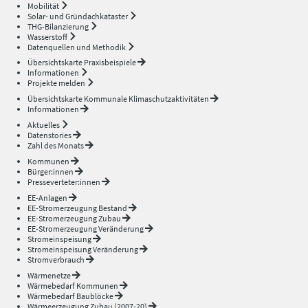
Mobilität
Solar- und Gründachkataster
THG-Bilanzierung
Wasserstoff
Datenquellen und Methodik
Übersichtskarte Praxisbeispiele
Informationen
Projekte melden
Übersichtskarte Kommunale Klimaschutzaktivitäten
Informationen
Aktuelles
Datenstories
Zahl des Monats
Kommunen
Bürger:innen
Presseverteter:innen
EE-Anlagen
EE-Stromerzeugung Bestand
EE-Stromerzeugung Zubau
EE-Stromerzeugung Veränderung
Stromeinspeisung
Stromeinspeisung Veränderung
Stromverbrauch
Wärmenetze
Wärmebedarf Kommunen
Wärmebedarf Baublöcke
Wärmeerzeugung Zubau (2007-20)