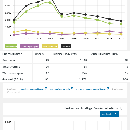
Biomasse
Wärmepumpen
Solarthermie
Gesamt
Energieträger
Anzahl
Menge (Tsd. kWh)
Anteil (Menge) in %
Biomasse
49
1.510
81
Solarthermie
26
88
5
Wärmepumpen
17
275
15
Gesamt (2019)
92
1.873
100
Quellen:
www.biomasseatlas.de
www.solaratlas.de
www.wärmepumpenatlas.de
Deutscher
Wetterdienst
Bestand nachhaltige Pkw-Antriebe (Anzahl)
zur Karte