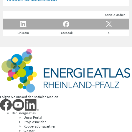
Soziale Medien
LinkedIn
Facebook
X
Folgen Sie uns auf den sozialen Medien
Der Energieatlas
Unser Portal
Projekt melden
Kooperationspartner
Glossar