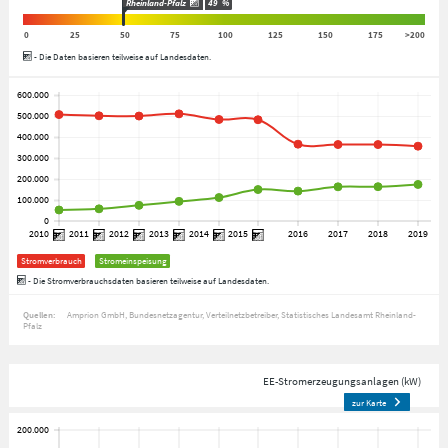
Rheinland-Pfalz
49
%
0
25
50
75
100
125
150
175
>200
- Die Daten basieren teilweise auf Landesdaten.
Stromverbrauch
Stromeinspeisung
- Die Stromverbrauchsdaten basieren teilweise auf Landesdaten.
Quellen:
Amprion GmbH
Bundesnetzagentur
Verteilnetzbetreiber
Statistisches Landesamt Rheinland-
Pfalz
EE-Stromerzeugungsanlagen (kW)
zur Karte