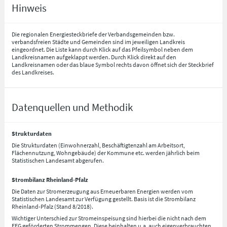
Hinweis
Die regionalen Energiesteckbriefe der Verbandsgemeinden bzw.
verbandsfreien Städte und Gemeinden sind im jeweiligen Landkreis
eingeordnet. Die Liste kann durch Klick auf das Pfeilsymbol neben dem
Landkreisnamen aufgeklappt werden. Durch Klick direkt auf den
Landkreisnamen oder das blaue Symbol rechts davon öffnet sich der Steckbrief
des Landkreises.
Datenquellen und Methodik
Strukturdaten
Die Strukturdaten (Einwohnerzahl, Beschäftigtenzahl am Arbeitsort,
Flächennutzung, Wohngebäude) der Kommune etc. werden jährlich beim
Statistischen Landesamt abgerufen.
Strombilanz Rheinland-Pfalz
Die Daten zur Stromerzeugung aus Erneuerbaren Energien werden vom
Statistischen Landesamt zur Verfügung gestellt. Basis ist die Strombilanz
Rheinland-Pfalz (Stand 8/2018).
Wichtiger Unterschied zur Stromeinspeisung sind hierbei die nicht nach dem
EEG geförderten Strommengen. Diese beinhalten u.a. auch eigenverbrauchten