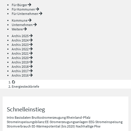
Für Bürger
Für Kommunen
Für Unternehmen
Kommune
Unternehmen
Weitere
Archiv 2025
Archiv 2024
Archiv 2023
Archiv 2022
Archiv 2021
Archiv 2020
Archiv 2019
Archiv 2018
Archiv 2017
Archiv 2016
Energiesteckbriefe
Schnelleinstieg
Intro
Basisdaten
Bruttostromerzeugung Rheinland-Pfalz
Stromeinspeisungsbilanz
EE-Stromerzeugungsanlagen
EEG-Stromeinspeisung
Stromverbrauch
EE-Wärmepotential (bis 2020)
Nachhaltige Pkw