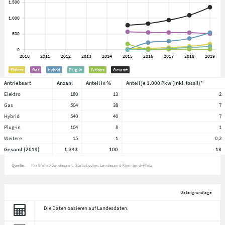
Elektro
Gas
Hybrid
Plug-in
Weitere
Gesamt
Antriebsart
Anzahl
Anteil in %
Anteil je 1.000 Pkw (inkl. fossil)*
Elektro
180
13
2
Gas
504
38
7
Hybrid
540
40
7
Plug-in
104
8
1
Weitere
15
1
0,2
Gesamt (2019)
1.343
100
18
Quelle:
Kraftfahrt-Bundesamt, Statistisches Landesamt Rheinland-Pfalz
Datengrundlage
Die Daten basieren auf Landesdaten.