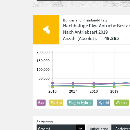
Bundesland Rheinland-Pfalz
Nachhaltige Pkw-Antriebe Besta
Nach Antriebsart
2019
Anzahl
(Absolut)
:
49.865
Gas
Elektro
Plug-in-Hybrid
Hybrid
Weitere
Sortierung
Gesamt
Aufsteigend
Absteige