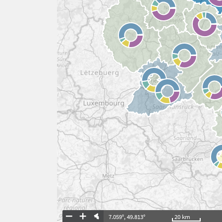
7.059°
,
49.813°
20
km