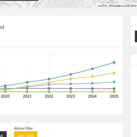
Leaflet
| ©GeoBasis-DE/LVe
nd
Aktive Filter
nd
Jahr: 2019