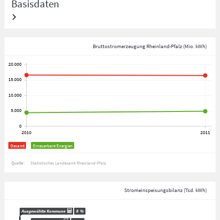
Basisdaten
Bruttostromerzeugung Rheinland-Pfalz (Mio. kWh)
Gesamt
Erneuerbare Energien
Quelle:
Statistisches Landesamt Rheinland-Pfalz
Stromeinspeisungsbilanz (Tsd. kWh)
Ausgewählte Kommune
8
%