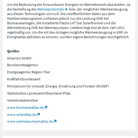
Um die Bedeutung der Erneuerbaren Energien im Wärmebereich abzubilden, ist
die Darstellung des
Wärmepotentials
bzw. der möglichen Wärmeerzeugung
aus diesen Technologien sinnvoll. Die veröffentlichten Daten aus dem
Marktanreizprogramm umfassen jedoch nur die Leistung (kW) bei
Biomasseanlagen, die installierte Fläche (m²) bei Solarthermie und die
Wärmeleistung (kW) bei Wärmepumpen. Letztere liegt erst ab dem Jahr 2011
regelmäßig vor. Um die mit den Anlagen mögliche Wärmeerzeugung in kWh im
Energieatlas abbilden zu können, wurden eigene Berechnungen durchgeführt.
Quellen
Amprion GmbH
Bundesnetzagentur
Energieagentur Region Trier
Kraftfahrtbundesamt
Ministerium für Umwelt, Energie, Ernährung und Forsten (MUEEF)
Statistisches Landesamt Rheinland-Pfalz
Verteilnetzbetreiber
www.biomasseatlas.de
www.solaratlas.de
www.wärmepumpenatlas.de