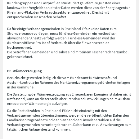
Kundengruppen und Lastprofilen strukturiert geliefert. Zugunsten einer
landesweiten Vergleichbarkeit der Daten werden diese von der Energieagentur
Rheinland-Pfalz den Verbrauchssektoren zugeordnet. Dies ist mit
entsprechenden Unschärfen behaftet.
Da für einige Verbandsgemeinden in Rheinland-Pfalz keine Daten zum
Stromverbrauch vorliegen, muss für diese Gemeinden ein methodisch
abweichender Ansatz verfolgt werden. Für diese Gemeinden wird der
durchschnittliche Pro-Kopf-Verbrauch über die Einwohnerzahlen
hochgerechnet.
Die betroffenen Gemeinden und Jahre sind mit einem Taschenrechnersymbol
gekennzeichnet.
EE-Wärmeerzeugung
Berücksichtigt werden lediglich die vom Bundesamt für Wirtschaft und
Ausfuhrkontrolle im Rahmen des Marktanreizprogramms geförderten Anlagen
in der Kommune.
Die Darstellung der Wärmeerzeugung aus Erneuerbaren Energien ist daher nicht
umfassend, kann an dieser Stelle aber Trends und Entwicklungen beim Ausbau
erneuerbarer Wärmeenergie aufzeigen.
Da die Postleitzahlen in Rheinland-Pfalz nicht eindeutig mit den
Verbandsgemeinden übereinstimmen, werden die veröffentlichten Daten den
Landkreisen zugeordnet und dann anhand der Einwohnerzahlen auf die
Verbandsgemeinden heruntergebrochen. Daher kann es zu Abweichungen zum
tatsächlichen Anlagenbestand kommen.