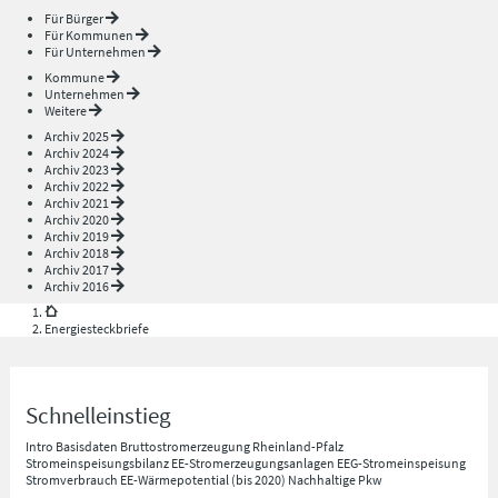
Für Bürger
Für Kommunen
Für Unternehmen
Kommune
Unternehmen
Weitere
Archiv 2025
Archiv 2024
Archiv 2023
Archiv 2022
Archiv 2021
Archiv 2020
Archiv 2019
Archiv 2018
Archiv 2017
Archiv 2016
Energiesteckbriefe
Schnelleinstieg
Intro
Basisdaten
Bruttostromerzeugung Rheinland-Pfalz
Stromeinspeisungsbilanz
EE-Stromerzeugungsanlagen
EEG-Stromeinspeisung
Stromverbrauch
EE-Wärmepotential (bis 2020)
Nachhaltige Pkw