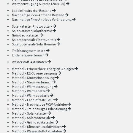
Wärmeerzeugung Summe (2007-20)
Ladeinfrastruktur Bestand
Nachhaltige Pkw-Antriebe Bestand
Nachhaltige Pkw-Antriebe Veränderung
Solarkataster Photovoltaik
Solarkataster Solarthermie
Gründachkataster
Solarpotenziale Photovoltaik
Solarpotenziale Solarthermie
Treibhausgasemission
Endenergieverbrauch
Wasserstoff-Aktivitäten
Methodik Erneuerbare-Energien-Anlagen
Methodik EE-Stromerzeugung
Methodik Stromeinspeisung
Methodik Stromverbrauch
Methodik Wärmeerzeugung
Methodik Wärmenetze
Methodik Wärmebedarfe
Methodik Ladeinfrastruktur
Methodik Nachhaltige PKW-Antriebe
Methodik Treibhausgas-Bilanzierung
Methodik Solarkataster
Methodik Solarpotenziale
Methodik Gründachkataster
Methodik Klimaschutzaktivitäten
Methodik Wasserstoff-Aktivitäten