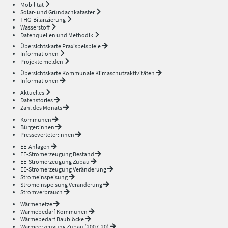
Mobilität
Solar- und Gründachkataster
THG-Bilanzierung
Wasserstoff
Datenquellen und Methodik
Übersichtskarte Praxisbeispiele
Informationen
Projekte melden
Übersichtskarte Kommunale Klimaschutzaktivitäten
Informationen
Aktuelles
Datenstories
Zahl des Monats
Kommunen
Bürger:innen
Presseverteter:innen
EE-Anlagen
EE-Stromerzeugung Bestand
EE-Stromerzeugung Zubau
EE-Stromerzeugung Veränderung
Stromeinspeisung
Stromeinspeisung Veränderung
Stromverbrauch
Wärmenetze
Wärmebedarf Kommunen
Wärmebedarf Baublöcke
Wärmeerzeugung Zubau (2007-20)