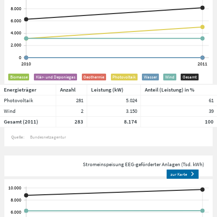
Biomasse
Klär- und Deponiegas
Geothermie
Photovoltaik
Wasser
Wind
Gesamt
Energieträger
Anzahl
Leistung (kW)
Anteil (Leistung) in %
Photovoltaik
281
5.024
61
Wind
2
3.150
39
Gesamt (2011)
283
8.174
100
Quelle:
Bundesnetzagentur
Stromeinspeisung EEG-geförderter Anlagen (Tsd. kWh)
zur Karte