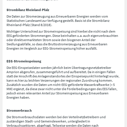
Strombilanz Rheinland-Pfalz
Die Daten zur Stromerzeugung aus Erneuerbaren Energien werden vom
Statistischen Landesamt zur Verfügung gestellt. Basis ist die Strombilanz
Rheinland-Pfalz (Stand 8/2018).
Wichtiger Unterschied zur Stromeinspeisung sind hierbei die nicht nach dem
EEG geförderten Strommengen. Diese beinhalten u.a. auch eigenverbrauchten
oder direktvermarkteten Strom sowie den biogenen Anteil der
Siedlungsabfälle, so dass die Bruttostromerzeugung aus Erneuerbaren
Energien im Vergleich zur EEG-Stromeinspeisung höher ausfällt.
EEG-Stromeinspeisung
Die EEG-Einspeisedaten werden jährlich beim Übertragungsnetzbetreiber
Amprion abgerufen, zusammengeführt und aufbereitet. Da in einigen Fällen
statt der Anschrift des Anlagenstandortes der Einspeisepunkt hinterlegt wurde,
kann es hier zu leichten Verzerrungen der regionalen Zuordnung kommen.
Zusätzlich wurden die Daten um nicht-EEG-geförderte Wasserkraftwerke (> 5
MW) ergänzt, da diese zwar nicht unter die Förderbedingungen des EEG fallen,
jedoch einen relevanten Anteil zur Stromeinspeisung aus Erneuerbaren
Energien haben.
Stromverbrauch
Die Stromverbrauchsdaten werden bei den Verteilnetzbetreibern und
zuständigen Stadt- und Gemeindewerken, untergliedert in
Verbrauchssektoren, abgefragt. Teilweise werden die Daten nach