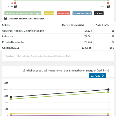
Gewerbe / Handel / Dienstleistungen
Industrie
Kommunen
Private Haushalte
Gesamt
- Die Daten basieren auf Landesdaten.
Sektor
Menge (Tsd. kWh)
Anteil in %
Gewerbe, Handel, Dienstleistungen
17.328
15
Industrie
74.561
63
Private Haushalte
25.746
22
Gesamt (2011)
117.635
100
Quellen:
Netzbetreiber
Statistisches Landesamt Rheinland-Pfalz
Jährlicher Zubau Wärmepotential aus Erneuerbaren Energien (Tsd. kWh)
zur Karte