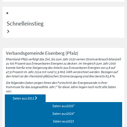
Schnelleinstieg
Verbandsgemeinde
Eisenberg (Pfalz)
Rheinland-Pfalz verfolgt das Ziel, bis zum Jahr 2030 seinen Stromverbrauch bilanziell
zu 100 Prozent aus Erneuerbaren Energien zu decken. Im Vergleich zum Jahr 2000
konnte hierfür eine Steigerung des Anteils aus Erneuerbaren Energien von 4,8 auf
47,9 Prozent im Jahr 2024 mit rund 12,9 Mrd. kWh verzeichnet werden. Bezogen auf
den Anteil an der rheinland-pfälzischen Stromerzeugung sind dies bereits 63,8 %.
Die folgenden Daten zeigen Ihnen den Fortschritt der Energiewende in Ihrer
Kommune für das ausgewählte Jahr (* für diese Jahre liegen noch nicht alle Daten
vor).
Daten aus
2011
Daten aus
2025
*
Daten aus
2024
*
Daten aus
2023