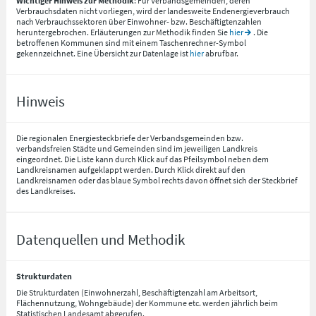
Wichtiger Hinweis zur Methodik
: Für Verbandsgemeinden, deren
Verbrauchsdaten nicht vorliegen, wird der landesweite Endenergieverbrauch
nach Verbrauchssektoren über Einwohner- bzw. Beschäftigtenzahlen
heruntergebrochen. Erläuterungen zur Methodik finden Sie
hier
. Die
betroffenen Kommunen sind mit einem Taschenrechner-Symbol
gekennzeichnet. Eine Übersicht zur Datenlage ist
hier
abrufbar.
Hinweis
Die regionalen Energiesteckbriefe der Verbandsgemeinden bzw.
verbandsfreien Städte und Gemeinden sind im jeweiligen Landkreis
eingeordnet. Die Liste kann durch Klick auf das Pfeilsymbol neben dem
Landkreisnamen aufgeklappt werden. Durch Klick direkt auf den
Landkreisnamen oder das blaue Symbol rechts davon öffnet sich der Steckbrief
des Landkreises.
Datenquellen und Methodik
Strukturdaten
Die Strukturdaten (Einwohnerzahl, Beschäftigtenzahl am Arbeitsort,
Flächennutzung, Wohngebäude) der Kommune etc. werden jährlich beim
Statistischen Landesamt abgerufen.