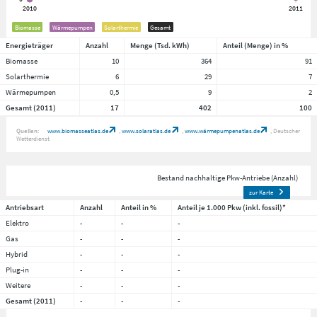
Biomasse
Wärmepumpen
Solarthermie
Gesamt
Energieträger
Anzahl
Menge (Tsd. kWh)
Anteil (Menge) in %
Biomasse
10
364
91
Solarthermie
6
29
7
Wärmepumpen
0,5
9
2
Gesamt (2011)
17
402
100
Quellen:
www.biomasseatlas.de
www.solaratlas.de
www.wärmepumpenatlas.de
Deutscher
Wetterdienst
Bestand nachhaltige Pkw-Antriebe (Anzahl)
zur Karte
Antriebsart
Anzahl
Anteil in %
Anteil je 1.000 Pkw (inkl. fossil)*
Elektro
-
-
-
Gas
-
-
-
Hybrid
-
-
-
Plug-in
-
-
-
Weitere
-
-
-
Gesamt (2011)
-
-
-