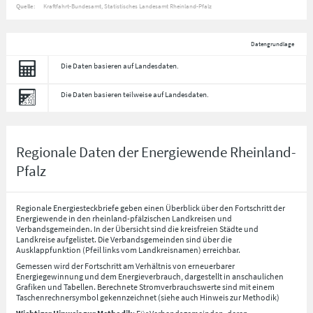
Quelle:
Kraftfahrt-Bundesamt, Statistisches Landesamt Rheinland-Pfalz
Datengrundlage
Die Daten basieren auf Landesdaten.
Die Daten basieren teilweise auf Landesdaten.
Regionale Daten der Energiewende Rheinland-
Pfalz
Regionale Energiesteckbriefe geben einen Überblick über den Fortschritt der
Energiewende in den rheinland-pfälzischen Landkreisen und
Verbandsgemeinden. In der Übersicht sind die kreisfreien Städte und
Landkreise aufgelistet. Die Verbandsgemeinden sind über die
Ausklappfunktion (Pfeil links vom Landkreisnamen) erreichbar.
Gemessen wird der Fortschritt am Verhältnis von erneuerbarer
Energiegewinnung und dem Energieverbrauch, dargestellt in anschaulichen
Grafiken und Tabellen. Berechnete Stromverbrauchswerte sind mit einem
Taschenrechnersymbol gekennzeichnet (siehe auch Hinweis zur Methodik)