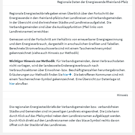
Regionale Daten der Energiewende Rheinland-Pfalz
Regionale Energiesteckbriefe geben einen Überblick über den Fortschritt der
Energiewende in den rheinland-pfälzischen Landkreisen und Verbandsgemeinden.
In der Übersicht sind die kreisfreien Städte und Landkreise aufgelistet. Die
Verbandsgemeinden sind über die Ausklappfunktion (Pfeil links vom
Landkreisnamen) erreichbar.
Gemessen wird der Fortschritt am Verhältnis von erneuerbarer Energiegewinnung
und dem Energieverbrauch, dargestellt in anschaulichen Grafiken und Tabellen.
Berechnete Stromverbrauchswerte sind mit einem Taschenrechnersymbol
gekennzeichnet (siehe auch Hinweis zur Methodik)
Wichtiger Hinweis zur Methodik
: Für Verbandsgemeinden, deren Verbrauchsdaten
nicht vorliegen, wird der landesweite Endenergieverbrauch nach
Verbrauchssektoren über Einwohner- bzw. Beschäftigtenzahlen heruntergebrochen.
Erläuterungen zur Methodik finden Sie
hier
. Die betroffenen Kommunen sind mit
einem Taschenrechner-Symbol gekennzeichnet. Eine Übersicht zur Datenlage ist
hier
abrufbar.
Hinweis
Die regionalen Energiesteckbriefe der Verbandsgemeinden bzw. verbandsfreien
Städte und Gemeinden sind im jeweiligen Landkreis eingeordnet. Die Liste kann
durch Klick auf das Pfeilsymbol neben dem Landkreisnamen aufgeklappt werden.
Durch Klick direkt auf den Landkreisnamen oder das blaue Symbol rechts davon
öffnet sich der Steckbrief des Landkreises.