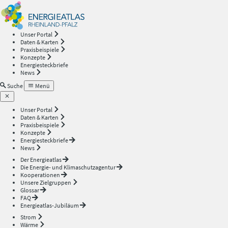
Energieatlas
—
Unser Portal
Daten & Karten
Rheinland-
Praxisbeispiele
Konzepte
Energiesteckbriefe
Pfalz
News
Suche
Menü
Unser Portal
Daten & Karten
Praxisbeispiele
Konzepte
Energiesteckbriefe
News
Der Energieatlas
Die Energie- und Klimaschutzagentur
Kooperationen
Unsere Zielgruppen
Glossar
FAQ
Energieatlas-Jubiläum
Strom
Wärme