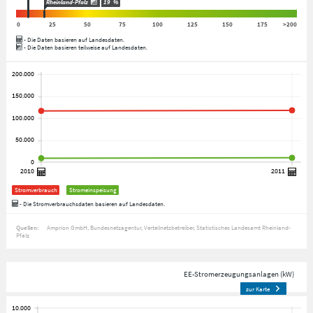
Rheinland-Pfalz
19
%
0
25
50
75
100
125
150
175
>200
- Die Daten basieren auf Landesdaten.
- Die Daten basieren teilweise auf Landesdaten.
Stromverbrauch
Stromeinspeisung
- Die Stromverbrauchsdaten basieren auf Landesdaten.
Quellen:
Amprion GmbH
Bundesnetzagentur
Verteilnetzbetreiber
Statistisches Landesamt Rheinland-
Pfalz
EE-Stromerzeugungsanlagen (kW)
zur Karte