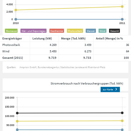
Biomasse
Klär- und Deponiegas
Geothermie
Photovoltaik
Wasser
Wind
Gesamt
Energieträger
Leistung (kW)
Menge (Tsd. kWh)
Anteil (Menge) in %
Photovoltaik
4.269
3.459
36
Wind
5.450
6.273
64
Gesamt (2011)
9.719
9.733
100
Quellen:
Amprion GmbH
Bundesnetzagentur
Statistisches Landesamt Rheinland-Pfalz
Stromverbrauch nach Verbrauchergruppen (Tsd. kWh)
zur Karte