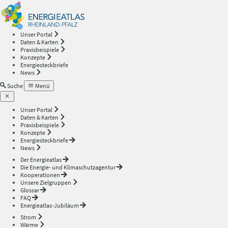
Energieatlas
—
Unser Portal
Daten & Karten
Rheinland-
Praxisbeispiele
Konzepte
Energiesteckbriefe
Pfalz
News
Suche
Menü
Unser Portal
Daten & Karten
Praxisbeispiele
Konzepte
Energiesteckbriefe
News
Der Energieatlas
Die Energie- und Klimaschutzagentur
Kooperationen
Unsere Zielgruppen
Glossar
FAQ
Energieatlas-Jubiläum
Strom
Wärme