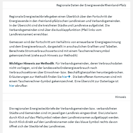
Regionale Daten der Energiewende Rheinland-Pfalz
Regionale Energiesteckbriefe geben einen Überblick über den Fortschritt der
Energiewende in den rheinland-pfälzischen Landkreisen und Verbandsgemeinden.
In der Übersicht sind die kreisfreien Städte und Landkreise aufgelistet. Die
Verbandsgemeinden sind über die Ausklappfunktion (Pfeil links vom
Landkreisnamen) erreichbar.
Gemessen wird der Fortschritt am Verhältnis von erneuerbarer Energiegewinnung
und dem Energieverbrauch, dargestellt in anschaulichen Grafiken und Tabellen.
Berechnete Stromverbrauchswerte sind mit einem Taschenrechnersymbol
gekennzeichnet (siehe auch Hinweis zur Methodik)
Wichtiger Hinweis zur Methodik
: Für Verbandsgemeinden, deren Verbrauchsdaten
nicht vorliegen, wird der landesweite Endenergieverbrauch nach
Verbrauchssektoren über Einwohner- bzw. Beschäftigtenzahlen heruntergebrochen.
Erläuterungen zur Methodik finden Sie
hier
. Die betroffenen Kommunen sind mit
einem Taschenrechner-Symbol gekennzeichnet. Eine Übersicht zur Datenlage ist
hier
abrufbar.
Hinweis
Die regionalen Energiesteckbriefe der Verbandsgemeinden bzw. verbandsfreien
Städte und Gemeinden sind im jeweiligen Landkreis eingeordnet. Die Liste kann
durch Klick auf das Pfeilsymbol neben dem Landkreisnamen aufgeklappt werden.
Durch Klick direkt auf den Landkreisnamen oder das blaue Symbol rechts davon
öffnet sich der Steckbrief des Landkreises.