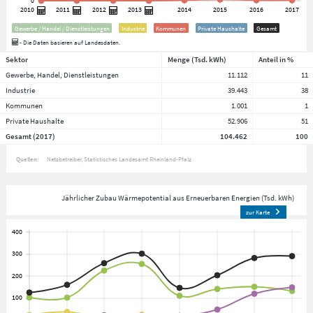
Gewerbe / Handel / Dienstleistungen
Industrie
Kommunen
Private Haushalte
Gesamt
- Die Daten basieren auf Landesdaten.
Sektor
Menge (Tsd. kWh)
Anteil in %
Gewerbe, Handel, Dienstleistungen
11.112
11
Industrie
39.443
38
Kommunen
1.001
1
Private Haushalte
52.906
51
Gesamt (2017)
104.462
100
Quellen:
Netzbetreiber
Statistisches Landesamt Rheinland-Pfalz
Jährlicher Zubau Wärmepotential aus Erneuerbaren Energien (Tsd. kWh)
zur Karte