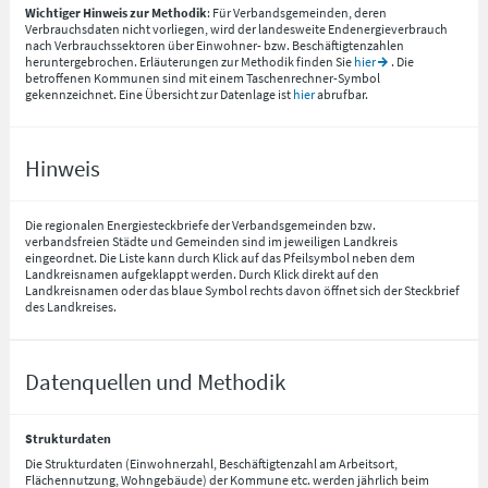
Wichtiger Hinweis zur Methodik
: Für Verbandsgemeinden, deren
Verbrauchsdaten nicht vorliegen, wird der landesweite Endenergieverbrauch
nach Verbrauchssektoren über Einwohner- bzw. Beschäftigtenzahlen
heruntergebrochen. Erläuterungen zur Methodik finden Sie
hier
. Die
betroffenen Kommunen sind mit einem Taschenrechner-Symbol
gekennzeichnet. Eine Übersicht zur Datenlage ist
hier
abrufbar.
Hinweis
Die regionalen Energiesteckbriefe der Verbandsgemeinden bzw.
verbandsfreien Städte und Gemeinden sind im jeweiligen Landkreis
eingeordnet. Die Liste kann durch Klick auf das Pfeilsymbol neben dem
Landkreisnamen aufgeklappt werden. Durch Klick direkt auf den
Landkreisnamen oder das blaue Symbol rechts davon öffnet sich der Steckbrief
des Landkreises.
Datenquellen und Methodik
Strukturdaten
Die Strukturdaten (Einwohnerzahl, Beschäftigtenzahl am Arbeitsort,
Flächennutzung, Wohngebäude) der Kommune etc. werden jährlich beim