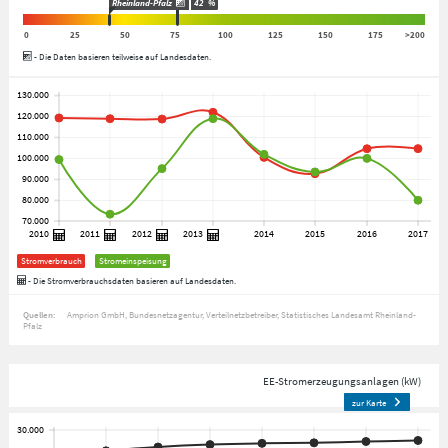
Rheinland-Pfalz
42
%
0
25
50
75
100
125
150
175
>200
- Die Daten basieren teilweise auf Landesdaten.
Stromverbrauch
Stromeinspeisung
- Die Stromverbrauchsdaten basieren auf Landesdaten.
Quellen:
Amprion GmbH
Bundesnetzagentur
Verteilnetzbetreiber
Statistisches Landesamt Rheinland-
Pfalz
EE-Stromerzeugungsanlagen (kW)
zur Karte