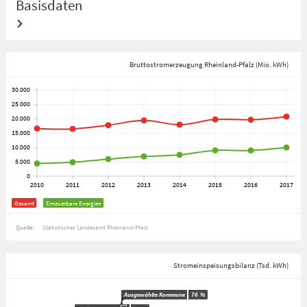
Basisdaten
Bruttostromerzeugung Rheinland-Pfalz (Mio. kWh)
Gesamt
Erneuerbare Energien
Quelle:
Statistisches Landesamt Rheinland-Pfalz
Stromeinspeisungsbilanz (Tsd. kWh)
Ausgewählte Kommune
76
%