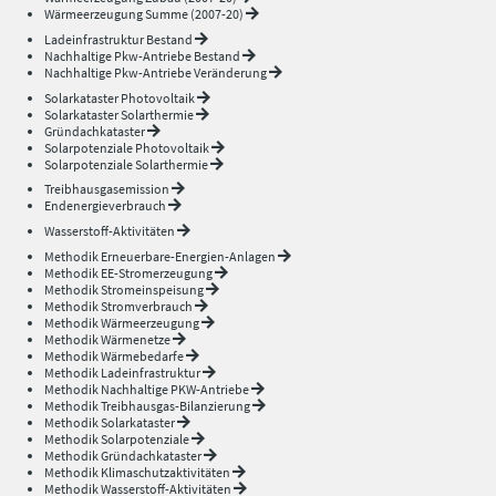
Wärmeerzeugung Summe (2007-20)
Ladeinfrastruktur Bestand
Nachhaltige Pkw-Antriebe Bestand
Nachhaltige Pkw-Antriebe Veränderung
Solarkataster Photovoltaik
Solarkataster Solarthermie
Gründachkataster
Solarpotenziale Photovoltaik
Solarpotenziale Solarthermie
Treibhausgasemission
Endenergieverbrauch
Wasserstoff-Aktivitäten
Methodik Erneuerbare-Energien-Anlagen
Methodik EE-Stromerzeugung
Methodik Stromeinspeisung
Methodik Stromverbrauch
Methodik Wärmeerzeugung
Methodik Wärmenetze
Methodik Wärmebedarfe
Methodik Ladeinfrastruktur
Methodik Nachhaltige PKW-Antriebe
Methodik Treibhausgas-Bilanzierung
Methodik Solarkataster
Methodik Solarpotenziale
Methodik Gründachkataster
Methodik Klimaschutzaktivitäten
Methodik Wasserstoff-Aktivitäten