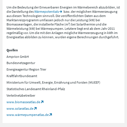
Um die Bedeutung der Erneuerbaren Energien im Wärmebereich abzubilden, ist
die Darstellung des
Wärmepotentials
bzw. der möglichen Wärmeerzeugung
aus diesen Technologien sinnvoll. Die veröffentlichten Daten aus dem
Marktanreizprogramm umfassen jedoch nur die Leistung (kW) bei
Biomasseanlagen, die installierte Fläche (m²) bei Solarthermie und die
Wärmeleistung (kW) bei Wärmepumpen. Letztere liegt erst ab dem Jahr 2011
regelmäßig vor. Um die mit den Anlagen mögliche Wärmeerzeugung in kWh im
Energieatlas abbilden zu können, wurden eigene Berechnungen durchgeführt.
Quellen
Amprion GmbH
Bundesnetzagentur
Energieagentur Region Trier
Kraftfahrtbundesamt
Ministerium für Umwelt, Energie, Ernährung und Forsten (MUEEF)
Statistisches Landesamt Rheinland-Pfalz
Verteilnetzbetreiber
www.biomasseatlas.de
www.solaratlas.de
www.wärmepumpenatlas.de