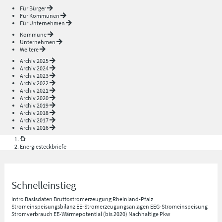
Für Bürger
Für Kommunen
Für Unternehmen
Kommune
Unternehmen
Weitere
Archiv 2025
Archiv 2024
Archiv 2023
Archiv 2022
Archiv 2021
Archiv 2020
Archiv 2019
Archiv 2018
Archiv 2017
Archiv 2016
Energiesteckbriefe
Schnelleinstieg
Intro
Basisdaten
Bruttostromerzeugung Rheinland-Pfalz
Stromeinspeisungsbilanz
EE-Stromerzeugungsanlagen
EEG-Stromeinspeisung
Stromverbrauch
EE-Wärmepotential (bis 2020)
Nachhaltige Pkw