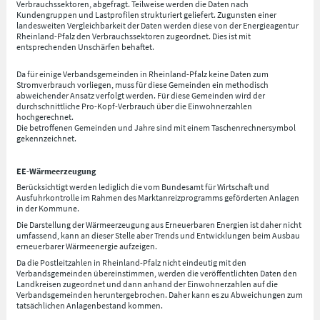
Verbrauchssektoren, abgefragt. Teilweise werden die Daten nach
Kundengruppen und Lastprofilen strukturiert geliefert. Zugunsten einer
landesweiten Vergleichbarkeit der Daten werden diese von der Energieagentur
Rheinland-Pfalz den Verbrauchssektoren zugeordnet. Dies ist mit
entsprechenden Unschärfen behaftet.
Da für einige Verbandsgemeinden in Rheinland-Pfalz keine Daten zum
Stromverbrauch vorliegen, muss für diese Gemeinden ein methodisch
abweichender Ansatz verfolgt werden. Für diese Gemeinden wird der
durchschnittliche Pro-Kopf-Verbrauch über die Einwohnerzahlen
hochgerechnet.
Die betroffenen Gemeinden und Jahre sind mit einem Taschenrechnersymbol
gekennzeichnet.
EE-Wärmeerzeugung
Berücksichtigt werden lediglich die vom Bundesamt für Wirtschaft und
Ausfuhrkontrolle im Rahmen des Marktanreizprogramms geförderten Anlagen
in der Kommune.
Die Darstellung der Wärmeerzeugung aus Erneuerbaren Energien ist daher nicht
umfassend, kann an dieser Stelle aber Trends und Entwicklungen beim Ausbau
erneuerbarer Wärmeenergie aufzeigen.
Da die Postleitzahlen in Rheinland-Pfalz nicht eindeutig mit den
Verbandsgemeinden übereinstimmen, werden die veröffentlichten Daten den
Landkreisen zugeordnet und dann anhand der Einwohnerzahlen auf die
Verbandsgemeinden heruntergebrochen. Daher kann es zu Abweichungen zum
tatsächlichen Anlagenbestand kommen.