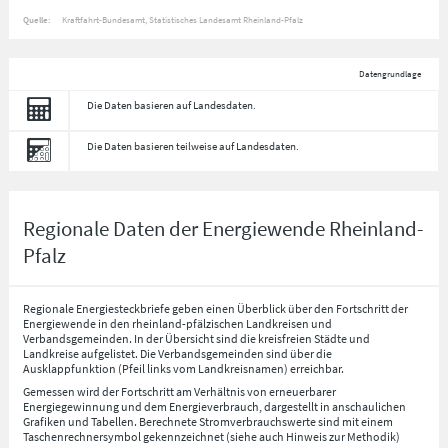
Quelle:
Kraftfahrt-Bundesamt, Statistisches Landesamt Rheinland-Pfalz
Datengrundlage
Die Daten basieren auf Landesdaten.
Die Daten basieren teilweise auf Landesdaten.
Regionale Daten der Energiewende Rheinland-
Pfalz
Regionale Energiesteckbriefe geben einen Überblick über den Fortschritt der
Energiewende in den rheinland-pfälzischen Landkreisen und
Verbandsgemeinden. In der Übersicht sind die kreisfreien Städte und
Landkreise aufgelistet. Die Verbandsgemeinden sind über die
Ausklappfunktion (Pfeil links vom Landkreisnamen) erreichbar.
Gemessen wird der Fortschritt am Verhältnis von erneuerbarer
Energiegewinnung und dem Energieverbrauch, dargestellt in anschaulichen
Grafiken und Tabellen. Berechnete Stromverbrauchswerte sind mit einem
Taschenrechnersymbol gekennzeichnet (siehe auch Hinweis zur Methodik)