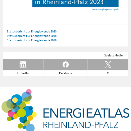
Statusbericht zur Energiewende 2020
Statusbericht zur Energiewende 2018
Statusbericht zur Energiewende 2016
Soziale Medien
LinkedIn
Facebook
X