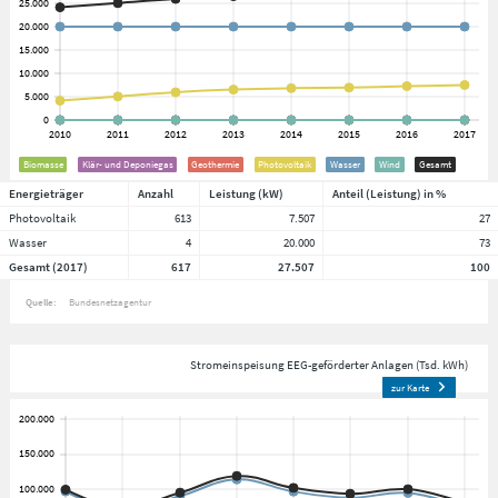
Biomasse
Klär- und Deponiegas
Geothermie
Photovoltaik
Wasser
Wind
Gesamt
Energieträger
Anzahl
Leistung (kW)
Anteil (Leistung) in %
Photovoltaik
613
7.507
27
Wasser
4
20.000
73
Gesamt (2017)
617
27.507
100
Quelle:
Bundesnetzagentur
Stromeinspeisung EEG-geförderter Anlagen (Tsd. kWh)
zur Karte