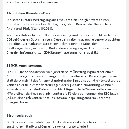
Statistischen Landesamt abgerufen.
Strombilanz Rheinland-Pfalz
Die Daten zur Stromerzeugung aus Erneuerbaren Energien werden vom
Statistischen Landesamt zur Verfügung gestellt. Basis ist die Strombilanz
Rheinland-Pfalz (Stand 8/2018).
Wichtiger Unterschied zur Stromeinspeisung sind hierbei die nicht nach dem
EEG geförderten Strommengen. Diese beinhalten u.a. auch eigenverbrauchten
oder direktvermarkteten Strom sowie den biogenen Anteil der
Siedlungsabfälle, so dass die Bruttostromerzeugung aus Erneuerbaren
Energien im Vergleich zur EEG-Stromeinspeisung höher ausfällt.
EEG-Stromeinspeisung
Die EEG-Einspeisedaten werden jährlich beim Übertragungsnetzbetreiber
Amprion abgerufen, zusammengeführt und aufbereitet. Da in einigen Fällen
statt der Anschrift des Anlagenstandortes der Einspeisepunkt hinterlegt wurde,
kann es hier zu leichten Verzerrungen der regionalen Zuordnung kommen.
Zusätzlich wurden die Daten um nicht-EEG-geförderte Wasserkraftwerke (> 5
MW) ergänzt, da diese zwar nicht unter die Förderbedingungen des EEG fallen,
jedoch einen relevanten Anteil zur Stromeinspeisung aus Erneuerbaren
Energien haben.
Stromverbrauch
Die Stromverbrauchsdaten werden bei den Verteilnetzbetreibern und
zuständigen Stadt- und Gemeindewerken, untergliedert in