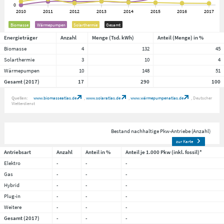
Biomasse
Wärmepumpen
Solarthermie
Gesamt
Energieträger
Anzahl
Menge (Tsd. kWh)
Anteil (Menge) in %
Biomasse
4
132
45
Solarthermie
3
10
4
Wärmepumpen
10
148
51
Gesamt (2017)
17
290
100
Quellen:
www.biomasseatlas.de
www.solaratlas.de
www.wärmepumpenatlas.de
Deutscher
Wetterdienst
Bestand nachhaltige Pkw-Antriebe (Anzahl)
zur Karte
Antriebsart
Anzahl
Anteil in %
Anteil je 1.000 Pkw (inkl. fossil)*
Elektro
-
-
-
Gas
-
-
-
Hybrid
-
-
-
Plug-in
-
-
-
Weitere
-
-
-
Gesamt (2017)
-
-
-