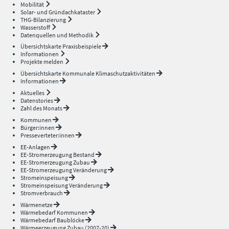
Mobilität
Solar- und Gründachkataster
THG-Bilanzierung
Wasserstoff
Datenquellen und Methodik
Übersichtskarte Praxisbeispiele
Informationen
Projekte melden
Übersichtskarte Kommunale Klimaschutzaktivitäten
Informationen
Aktuelles
Datenstories
Zahl des Monats
Kommunen
Bürger:innen
Presseverteter:innen
EE-Anlagen
EE-Stromerzeugung Bestand
EE-Stromerzeugung Zubau
EE-Stromerzeugung Veränderung
Stromeinspeisung
Stromeinspeisung Veränderung
Stromverbrauch
Wärmenetze
Wärmebedarf Kommunen
Wärmebedarf Baublöcke
Wärmeerzeugung Zubau (2007-20)