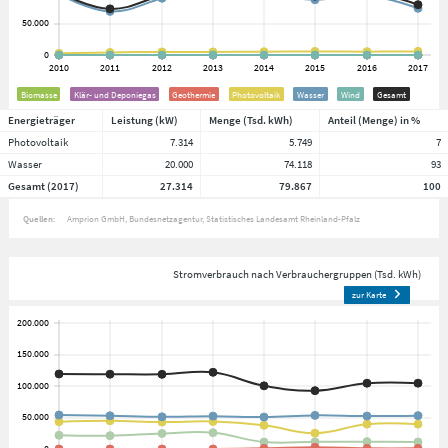
Biomasse
Klär- und Deponiegas
Geothermie
Photovoltaik
Wasser
Wind
Gesamt
Energieträger
Leistung (kW)
Menge (Tsd. kWh)
Anteil (Menge) in %
Photovoltaik
7.314
5.749
7
Wasser
20.000
74.118
93
Gesamt (2017)
27.314
79.867
100
Quellen:
Amprion GmbH
Bundesnetzagentur
Statistisches Landesamt Rheinland-Pfalz
Stromverbrauch nach Verbrauchergruppen (Tsd. kWh)
zur Karte