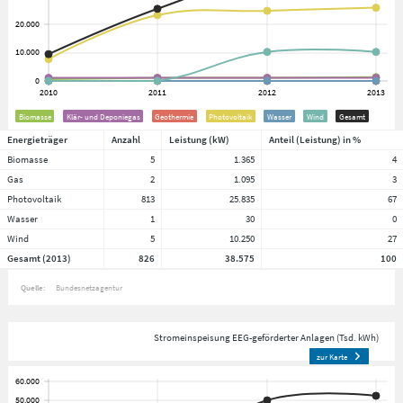
Biomasse
Klär- und Deponiegas
Geothermie
Photovoltaik
Wasser
Wind
Gesamt
Energieträger
Anzahl
Leistung (kW)
Anteil (Leistung) in %
Biomasse
5
1.365
4
Gas
2
1.095
3
Photovoltaik
813
25.835
67
Wasser
1
30
0
Wind
5
10.250
27
Gesamt (2013)
826
38.575
100
Quelle:
Bundesnetzagentur
Stromeinspeisung EEG-geförderter Anlagen (Tsd. kWh)
zur Karte