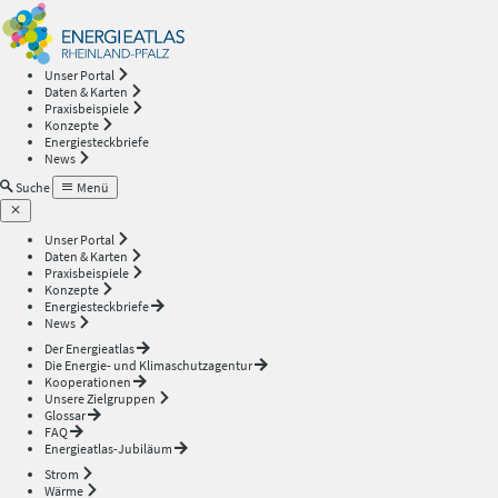
Energieatlas
—
Unser Portal
Daten & Karten
Rheinland-
Praxisbeispiele
Konzepte
Energiesteckbriefe
Pfalz
News
Suche
Menü
Unser Portal
Daten & Karten
Praxisbeispiele
Konzepte
Energiesteckbriefe
News
Der Energieatlas
Die Energie- und Klimaschutzagentur
Kooperationen
Unsere Zielgruppen
Glossar
FAQ
Energieatlas-Jubiläum
Strom
Wärme