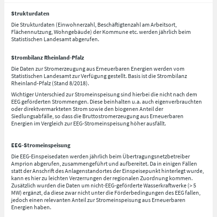
Strukturdaten
Die Strukturdaten (Einwohnerzahl, Beschäftigtenzahl am Arbeitsort,
Flächennutzung, Wohngebäude) der Kommune etc. werden jährlich beim
Statistischen Landesamt abgerufen.
Strombilanz Rheinland-Pfalz
Die Daten zur Stromerzeugung aus Erneuerbaren Energien werden vom
Statistischen Landesamt zur Verfügung gestellt. Basis ist die Strombilanz
Rheinland-Pfalz (Stand 8/2018).
Wichtiger Unterschied zur Stromeinspeisung sind hierbei die nicht nach dem
EEG geförderten Strommengen. Diese beinhalten u.a. auch eigenverbrauchten
oder direktvermarkteten Strom sowie den biogenen Anteil der
Siedlungsabfälle, so dass die Bruttostromerzeugung aus Erneuerbaren
Energien im Vergleich zur EEG-Stromeinspeisung höher ausfällt.
EEG-Stromeinspeisung
Die EEG-Einspeisedaten werden jährlich beim Übertragungsnetzbetreiber
Amprion abgerufen, zusammengeführt und aufbereitet. Da in einigen Fällen
statt der Anschrift des Anlagenstandortes der Einspeisepunkt hinterlegt wurde,
kann es hier zu leichten Verzerrungen der regionalen Zuordnung kommen.
Zusätzlich wurden die Daten um nicht-EEG-geförderte Wasserkraftwerke (> 5
MW) ergänzt, da diese zwar nicht unter die Förderbedingungen des EEG fallen,
jedoch einen relevanten Anteil zur Stromeinspeisung aus Erneuerbaren
Energien haben.