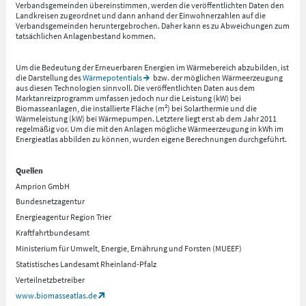
Verbandsgemeinden übereinstimmen, werden die veröffentlichten Daten den
Landkreisen zugeordnet und dann anhand der Einwohnerzahlen auf die
Verbandsgemeinden heruntergebrochen. Daher kann es zu Abweichungen zum
tatsächlichen Anlagenbestand kommen.
Um die Bedeutung der Erneuerbaren Energien im Wärmebereich abzubilden, ist
die Darstellung des
Wärmepotentials
bzw. der möglichen Wärmeerzeugung
aus diesen Technologien sinnvoll. Die veröffentlichten Daten aus dem
Marktanreizprogramm umfassen jedoch nur die Leistung (kW) bei
Biomasseanlagen, die installierte Fläche (m²) bei Solarthermie und die
Wärmeleistung (kW) bei Wärmepumpen. Letztere liegt erst ab dem Jahr 2011
regelmäßig vor. Um die mit den Anlagen mögliche Wärmeerzeugung in kWh im
Energieatlas abbilden zu können, wurden eigene Berechnungen durchgeführt.
Quellen
Amprion GmbH
Bundesnetzagentur
Energieagentur Region Trier
Kraftfahrtbundesamt
Ministerium für Umwelt, Energie, Ernährung und Forsten (MUEEF)
Statistisches Landesamt Rheinland-Pfalz
Verteilnetzbetreiber
www.biomasseatlas.de