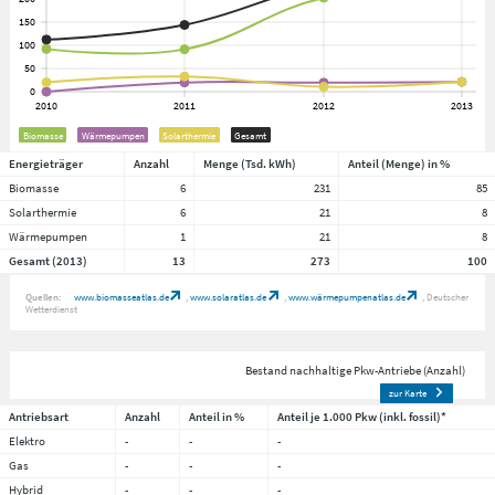
Biomasse
Wärmepumpen
Solarthermie
Gesamt
Energieträger
Anzahl
Menge (Tsd. kWh)
Anteil (Menge) in %
Biomasse
6
231
85
Solarthermie
6
21
8
Wärmepumpen
1
21
8
Gesamt (2013)
13
273
100
Quellen:
www.biomasseatlas.de
www.solaratlas.de
www.wärmepumpenatlas.de
Deutscher
Wetterdienst
Bestand nachhaltige Pkw-Antriebe (Anzahl)
zur Karte
Antriebsart
Anzahl
Anteil in %
Anteil je 1.000 Pkw (inkl. fossil)*
Elektro
-
-
-
Gas
-
-
-
Hybrid
-
-
-