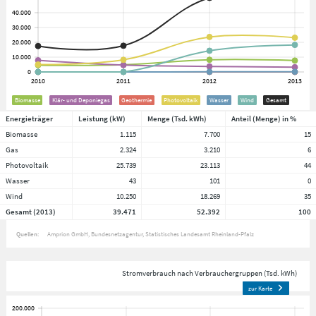
Biomasse
Klär- und Deponiegas
Geothermie
Photovoltaik
Wasser
Wind
Gesamt
Energieträger
Leistung (kW)
Menge (Tsd. kWh)
Anteil (Menge) in %
Biomasse
1.115
7.700
15
Gas
2.324
3.210
6
Photovoltaik
25.739
23.113
44
Wasser
43
101
0
Wind
10.250
18.269
35
Gesamt (2013)
39.471
52.392
100
Quellen:
Amprion GmbH
Bundesnetzagentur
Statistisches Landesamt Rheinland-Pfalz
Stromverbrauch nach Verbrauchergruppen (Tsd. kWh)
zur Karte