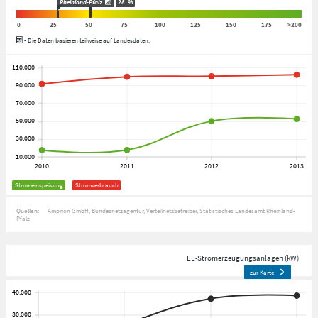
Rheinland-Pfalz
28
%
0
25
50
75
100
125
150
175
>200
- Die Daten basieren teilweise auf Landesdaten.
Stromeinspeisung
Stromverbrauch
Quellen:
Amprion GmbH
Bundesnetzagentur
Verteilnetzbetreiber
Statistisches Landesamt Rheinland-
Pfalz
EE-Stromerzeugungsanlagen (kW)
zur Karte