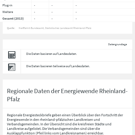
Plug-in
-
-
-
Weitere
-
-
-
Gesamt (2013)
-
-
-
Quelle:
Kraftfahrt-Bundesamt, Statistisches Landesamt Rheinland-Pfalz
Datengrundlage
Die Daten basieren auf Landesdaten.
Die Daten basieren teilweise auf Landesdaten.
Regionale Daten der Energiewende Rheinland-
Pfalz
Regionale Energiesteckbriefe geben einen Überblick über den Fortschritt der
Energiewende in den rheinland-pfälzischen Landkreisen und
Verbandsgemeinden. In der Übersicht sind die kreisfreien Städte und
Landkreise aufgelistet. Die Verbandsgemeinden sind über die
Ausklappfunktion (Pfeil links vom Landkreisnamen) erreichbar.