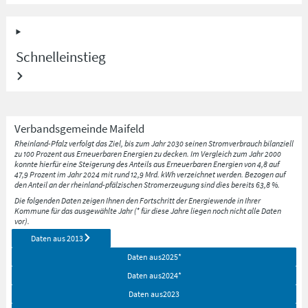
Schnelleinstieg
Verbandsgemeinde
Maifeld
Rheinland-Pfalz verfolgt das Ziel, bis zum Jahr 2030 seinen Stromverbrauch bilanziell
zu 100 Prozent aus Erneuerbaren Energien zu decken. Im Vergleich zum Jahr 2000
konnte hierfür eine Steigerung des Anteils aus Erneuerbaren Energien von 4,8 auf
47,9 Prozent im Jahr 2024 mit rund 12,9 Mrd. kWh verzeichnet werden. Bezogen auf
den Anteil an der rheinland-pfälzischen Stromerzeugung sind dies bereits 63,8 %.
Die folgenden Daten zeigen Ihnen den Fortschritt der Energiewende in Ihrer
Kommune für das ausgewählte Jahr (* für diese Jahre liegen noch nicht alle Daten
vor).
Daten aus
2013
Daten aus
2025
*
Daten aus
2024
*
Daten aus
2023