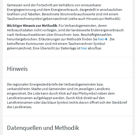
Gemessen wird der Fortschritt am Verhältnis von erneuerbarer
Energiegewinnung und dem Energieverbrauch, dargestellt in anschaulichen
Grafiken und Tabellen. Berechnete Stromverbrauchswerte sind mit einem
Taschenrechnersymbol gekennzeichnet (siehe auch Hinweis zur Methodik)
Wichtiger Hinweis zur Methodik
: Für Verbandsgemeinden, deren
Verbrauchsdaten nicht vorliegen, wird der landesweite Endenergieverbrauch
nach Verbrauchssektoren über Einwohner- bzw. Beschäftigtenzahlen
heruntergebrochen. Erläuterungen zur Methodik finden Sie
hier
. Die
betroffenen Kommunen sind mit einem Taschenrechner-Symbol
gekennzeichnet. Eine Übersicht zur Datenlage ist
hier
abrufbar.
Hinweis
Die regionalen Energiesteckbriefe der Verbandsgemeinden bzw.
verbandsfreien Städte und Gemeinden sind im jeweiligen Landkreis
eingeordnet. Die Liste kann durch Klick auf das Pfeilsymbol neben dem
Landkreisnamen aufgeklappt werden. Durch Klick direkt auf den
Landkreisnamen oder das blaue Symbol rechts davon öffnet sich der Steckbrief
des Landkreises.
Datenquellen und Methodik