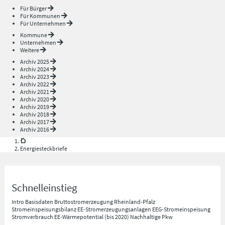
Für Bürger
Für Kommunen
Für Unternehmen
Kommune
Unternehmen
Weitere
Archiv 2025
Archiv 2024
Archiv 2023
Archiv 2022
Archiv 2021
Archiv 2020
Archiv 2019
Archiv 2018
Archiv 2017
Archiv 2016
Energiesteckbriefe
Schnelleinstieg
Intro
Basisdaten
Bruttostromerzeugung Rheinland-Pfalz
Stromeinspeisungsbilanz
EE-Stromerzeugungsanlagen
EEG-Stromeinspeisung
Stromverbrauch
EE-Wärmepotential (bis 2020)
Nachhaltige Pkw