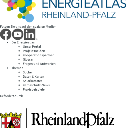
Folgen Sie uns auf den sozialen Medien
Der Energieatlas
Unser Portal
Projekt melden
Kooperationspartner
Glossar
Fragen und Antworten
Themen
Suche
Daten & Karten
Solarkataster
Klimaschutz-News
Praxisbeispiele
Gefördert durch