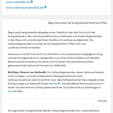
www.solaratlas.de
www.wärmepumpenatlas.de
Regionale Daten der Energiewende Rheinland-Pfalz
Regionale Energiesteckbriefe geben einen Überblick über den Fortschritt der
Energiewende in den rheinland-pfälzischen Landkreisen und Verbandsgemeinden.
In der Übersicht sind die kreisfreien Städte und Landkreise aufgelistet. Die
Verbandsgemeinden sind über die Ausklappfunktion (Pfeil links vom
Landkreisnamen) erreichbar.
Gemessen wird der Fortschritt am Verhältnis von erneuerbarer Energiegewinnung
und dem Energieverbrauch, dargestellt in anschaulichen Grafiken und Tabellen.
Berechnete Stromverbrauchswerte sind mit einem Taschenrechnersymbol
gekennzeichnet (siehe auch Hinweis zur Methodik)
Wichtiger Hinweis zur Methodik
: Für Verbandsgemeinden, deren Verbrauchsdaten
nicht vorliegen, wird der landesweite Endenergieverbrauch nach
Verbrauchssektoren über Einwohner- bzw. Beschäftigtenzahlen heruntergebrochen.
Erläuterungen zur Methodik finden Sie
hier
. Die betroffenen Kommunen sind mit
einem Taschenrechner-Symbol gekennzeichnet. Eine Übersicht zur Datenlage ist
hier
abrufbar.
Hinweis
Die regionalen Energiesteckbriefe der Verbandsgemeinden bzw. verbandsfreien