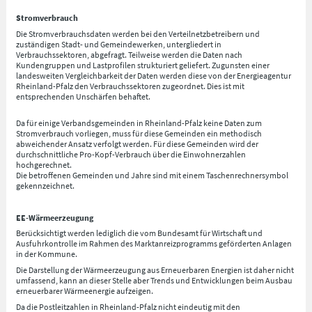
Stromverbrauch
Die Stromverbrauchsdaten werden bei den Verteilnetzbetreibern und
zuständigen Stadt- und Gemeindewerken, untergliedert in
Verbrauchssektoren, abgefragt. Teilweise werden die Daten nach
Kundengruppen und Lastprofilen strukturiert geliefert. Zugunsten einer
landesweiten Vergleichbarkeit der Daten werden diese von der Energieagentur
Rheinland-Pfalz den Verbrauchssektoren zugeordnet. Dies ist mit
entsprechenden Unschärfen behaftet.
Da für einige Verbandsgemeinden in Rheinland-Pfalz keine Daten zum
Stromverbrauch vorliegen, muss für diese Gemeinden ein methodisch
abweichender Ansatz verfolgt werden. Für diese Gemeinden wird der
durchschnittliche Pro-Kopf-Verbrauch über die Einwohnerzahlen
hochgerechnet.
Die betroffenen Gemeinden und Jahre sind mit einem Taschenrechnersymbol
gekennzeichnet.
EE-Wärmeerzeugung
Berücksichtigt werden lediglich die vom Bundesamt für Wirtschaft und
Ausfuhrkontrolle im Rahmen des Marktanreizprogramms geförderten Anlagen
in der Kommune.
Die Darstellung der Wärmeerzeugung aus Erneuerbaren Energien ist daher nicht
umfassend, kann an dieser Stelle aber Trends und Entwicklungen beim Ausbau
erneuerbarer Wärmeenergie aufzeigen.
Da die Postleitzahlen in Rheinland-Pfalz nicht eindeutig mit den