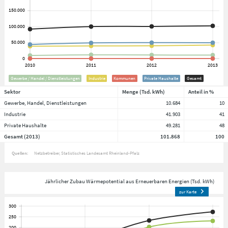
Gewerbe / Handel / Dienstleistungen
Industrie
Kommunen
Private Haushalte
Gesamt
Sektor
Menge (Tsd. kWh)
Anteil in %
Gewerbe, Handel, Dienstleistungen
10.684
10
Industrie
41.903
41
Private Haushalte
49.281
48
Gesamt (2013)
101.868
100
Quellen:
Netzbetreiber
Statistisches Landesamt Rheinland-Pfalz
Jährlicher Zubau Wärmepotential aus Erneuerbaren Energien (Tsd. kWh)
zur Karte