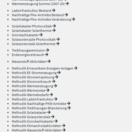
Wärmeerzeugung Summe (2007-20)
Ladeinfrastruktur Bestand
Nachhaltige Pkw-Antriebe Bestand
Nachhaltige Pkw-Antriebe Veränderung
Solarkataster Photovoltaik
Solarkataster Solarthermie
Gründachkataster
Solarpotenziale Photovoltaik
Solarpotenziale Solarthermie
Treibhausgasemission
Endenergieverbrauch
Wasserstoff-Aktivitäten
Methodik Erneuerbare-Energien-Anlagen
Methodik EE-Stromerzeugung
Methodik Stromeinspeisung
Methodik Stromverbrauch
Methodik Wärmeerzeugung
Methodik Wärmenetze
Methodik Wärmebedarfe
Methodik Ladeinfrastruktur
Methodik Nachhaltige PKW-Antriebe
Methodik Treibhausgas-Bilanzierung
Methodik Solarkataster
Methodik Solarpotenziale
Methodik Gründachkataster
Methodik Klimaschutzaktivitäten
Methodik Wasserstoff-Aktivitäten