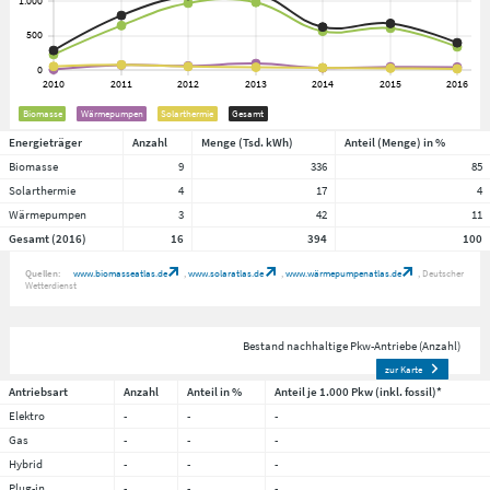
Biomasse
Wärmepumpen
Solarthermie
Gesamt
Energieträger
Anzahl
Menge (Tsd. kWh)
Anteil (Menge) in %
Biomasse
9
336
85
Solarthermie
4
17
4
Wärmepumpen
3
42
11
Gesamt (2016)
16
394
100
Quellen:
www.biomasseatlas.de
www.solaratlas.de
www.wärmepumpenatlas.de
Deutscher
Wetterdienst
Bestand nachhaltige Pkw-Antriebe (Anzahl)
zur Karte
Antriebsart
Anzahl
Anteil in %
Anteil je 1.000 Pkw (inkl. fossil)*
Elektro
-
-
-
Gas
-
-
-
Hybrid
-
-
-
Plug-in
-
-
-