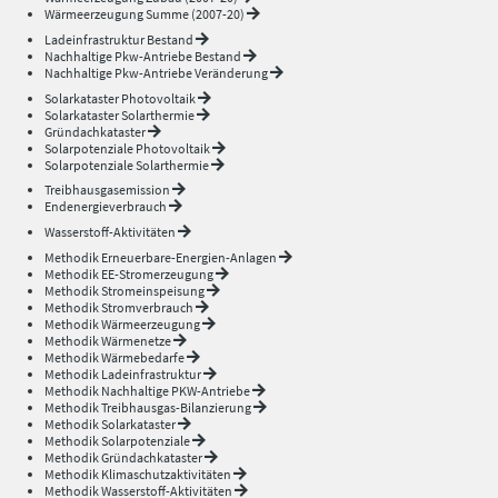
Wärmeerzeugung Summe (2007-20)
Ladeinfrastruktur Bestand
Nachhaltige Pkw-Antriebe Bestand
Nachhaltige Pkw-Antriebe Veränderung
Solarkataster Photovoltaik
Solarkataster Solarthermie
Gründachkataster
Solarpotenziale Photovoltaik
Solarpotenziale Solarthermie
Treibhausgasemission
Endenergieverbrauch
Wasserstoff-Aktivitäten
Methodik Erneuerbare-Energien-Anlagen
Methodik EE-Stromerzeugung
Methodik Stromeinspeisung
Methodik Stromverbrauch
Methodik Wärmeerzeugung
Methodik Wärmenetze
Methodik Wärmebedarfe
Methodik Ladeinfrastruktur
Methodik Nachhaltige PKW-Antriebe
Methodik Treibhausgas-Bilanzierung
Methodik Solarkataster
Methodik Solarpotenziale
Methodik Gründachkataster
Methodik Klimaschutzaktivitäten
Methodik Wasserstoff-Aktivitäten