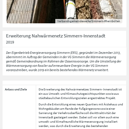
Verbandsgemeindewerke Simmern-Rheinböllen
Erweiterung Nahwärmenetz Simmern-Innenstadt
2019
Der Eigenbetrieb Energieversorgung Simmern (ERS), gegründet im Dezember 2013,
übernimmt im Auftrag der Gemeinden in der VG Simmern die Wärmeversorgung
gemäß Gemeindeordnung im Rahmen der Daseinsvorsorge. Um die Umstellung der
Wärmeversorgung von fossiler auf erneuerbare Energie in der VG Simmern
voranzutreiben, wurde 2019 ein bereits bestehendes Wärmenetz erweitert.
Anlass und Ziele
Die Erweiterung des Nahwärmenetzes Simmern- Innenstadt ist
ein aus Umwelt- und Klimaschutzgesichtspunkten sowie aus
städtebaulichen Entwicklungszielen angestrebtes Projekt.
Durch die Entwicklung eines neuen Quartiers mit Ärztehaus und
Wohngebäuden am Rande der Fußgängerzone sowie einer
Sanierung der Verkehrsoberfläche soll die Attraktivität der
Innenstadt gesteigert werden. Dabei soll vor allem auch eine
umwelt- und klimafreundliche Wärmeversorgung installiert
werden, was durch die Erweiterung des bestehenden