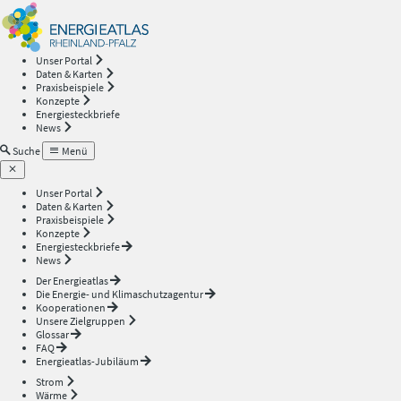
Energieatlas
—
Unser Portal
Daten & Karten
Rheinland-
Praxisbeispiele
Konzepte
Energiesteckbriefe
Pfalz
News
Suche
Menü
Unser Portal
Daten & Karten
Praxisbeispiele
Konzepte
Energiesteckbriefe
News
Der Energieatlas
Die Energie- und Klimaschutzagentur
Kooperationen
Unsere Zielgruppen
Glossar
FAQ
Energieatlas-Jubiläum
Strom
Wärme