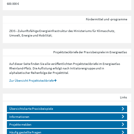
600.000 €
Fördermittel und -programme
ZEIS - Zukunftsfähige Energieinfrastruktur des Ministeriums für Klimaschutz,
Umwelt, Energie und Mobilität;
Projektsteckbriefe der Praxisbeispiele im Energieatlas
Auf dieser Seite finden Sie alle veröffentlichten Projektsteckbriefe im Energieatlas
Rheinland-Pfalz. Die Auflistung erfolgt nach Initiatorengruppe und in
alphabetischer Reihenfolge der Projekttitel.
Zur Übersicht Projektsteckbriefe
Links
Übersichtskarte Praxisbeispiele
Informationen
Projekte melden
Häufig gestellte Fragen