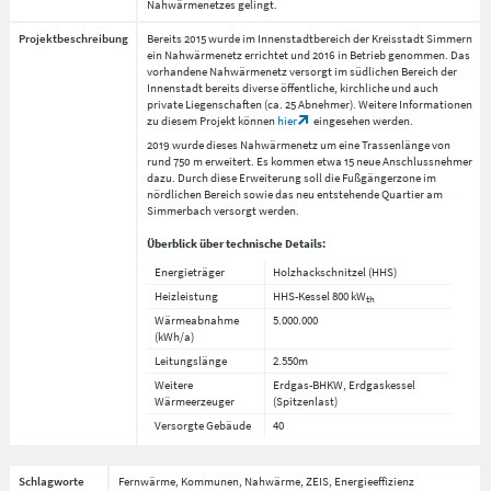
Nahwärmenetzes gelingt.
Projektbeschreibung
Bereits 2015 wurde im Innenstadtbereich der Kreisstadt Simmern
ein Nahwärmenetz errichtet und 2016 in Betrieb genommen. Das
vorhandene Nahwärmenetz versorgt im südlichen Bereich der
Innenstadt bereits diverse öffentliche, kirchliche und auch
private Liegenschaften (ca. 25 Abnehmer). Weitere Informationen
zu diesem Projekt können
hier
eingesehen werden.
2019 wurde dieses Nahwärmenetz um eine Trassenlänge von
rund 750 m erweitert. Es kommen etwa 15 neue Anschlussnehmer
dazu. Durch diese Erweiterung soll die Fußgängerzone im
nördlichen Bereich sowie das neu entstehende Quartier am
Simmerbach versorgt werden.
Überblick über technische Details:
Energieträger
Holzhackschnitzel (HHS)
Heizleistung
HHS-Kessel 800 kW
th
Wärmeabnahme
5.000.000
(kWh/a)
Leitungslänge
2.550m
Weitere
Erdgas-BHKW, Erdgaskessel
Wärmeerzeuger
(Spitzenlast)
Versorgte Gebäude
40
Schlagworte
Fernwärme, Kommunen, Nahwärme, ZEIS, Energieeffizienz