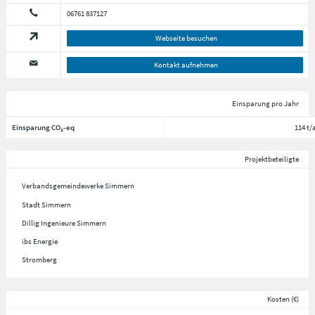
06761 837127
Webseite besuchen
Kontakt aufnehmen
Einsparung pro Jahr
Einsparung CO₂-eq
114 t/
Projektbeteiligte
Verbandsgemeindewerke Simmern
Stadt Simmern
Dillig Ingenieure Simmern
ibs Energie
Stromberg
Kosten (€)