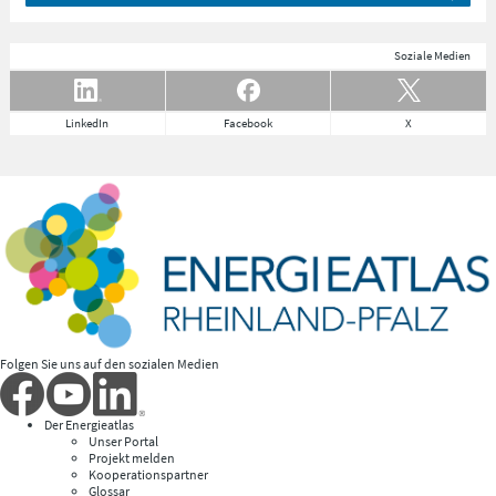
Soziale Medien
LinkedIn
Facebook
X
Folgen Sie uns auf den sozialen Medien
Der Energieatlas
Unser Portal
Projekt melden
Kooperationspartner
Glossar