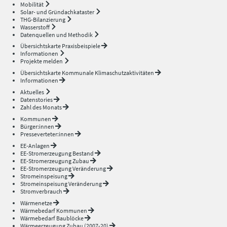
Mobilität
Solar- und Gründachkataster
THG-Bilanzierung
Wasserstoff
Datenquellen und Methodik
Übersichtskarte Praxisbeispiele
Informationen
Projekte melden
Übersichtskarte Kommunale Klimaschutzaktivitäten
Informationen
Aktuelles
Datenstories
Zahl des Monats
Kommunen
Bürger:innen
Presseverteter:innen
EE-Anlagen
EE-Stromerzeugung Bestand
EE-Stromerzeugung Zubau
EE-Stromerzeugung Veränderung
Stromeinspeisung
Stromeinspeisung Veränderung
Stromverbrauch
Wärmenetze
Wärmebedarf Kommunen
Wärmebedarf Baublöcke
Wärmeerzeugung Zubau (2007-20)