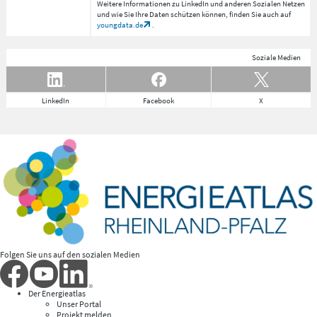
Weitere Informationen zu LinkedIn und anderen Sozialen Netzen
und wie Sie Ihre Daten schützen können, finden Sie auch auf
youngdata.de
.
Soziale Medien
LinkedIn
Facebook
X
Folgen Sie uns auf den sozialen Medien
Der Energieatlas
Unser Portal
Projekt melden