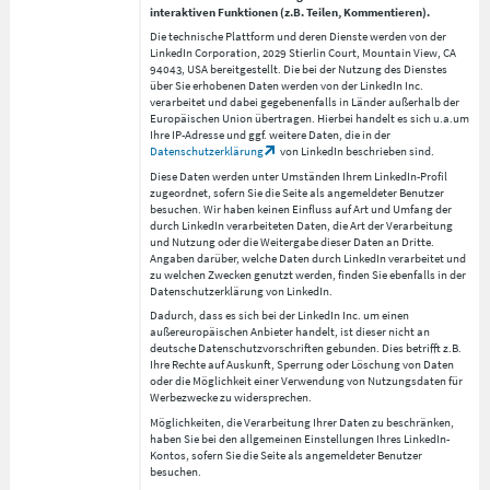
interaktiven Funktionen (z.B. Teilen, Kommentieren).
Die technische Plattform und deren Dienste werden von der
LinkedIn Corporation, 2029 Stierlin Court, Mountain View, CA
94043, USA bereitgestellt. Die bei der Nutzung des Dienstes
über Sie erhobenen Daten werden von der LinkedIn Inc.
verarbeitet und dabei gegebenenfalls in Länder außerhalb der
Europäischen Union übertragen. Hierbei handelt es sich u.a.um
Ihre IP-Adresse und ggf. weitere Daten, die in der
Datenschutzerklärung
von LinkedIn beschrieben sind.
Diese Daten werden unter Umständen Ihrem LinkedIn-Profil
zugeordnet, sofern Sie die Seite als angemeldeter Benutzer
besuchen. Wir haben keinen Einfluss auf Art und Umfang der
durch LinkedIn verarbeiteten Daten, die Art der Verarbeitung
und Nutzung oder die Weitergabe dieser Daten an Dritte.
Angaben darüber, welche Daten durch LinkedIn verarbeitet und
zu welchen Zwecken genutzt werden, finden Sie ebenfalls in der
Datenschutzerklärung von LinkedIn.
Dadurch, dass es sich bei der LinkedIn Inc. um einen
außereuropäischen Anbieter handelt, ist dieser nicht an
deutsche Datenschutzvorschriften gebunden. Dies betrifft z.B.
Ihre Rechte auf Auskunft, Sperrung oder Löschung von Daten
oder die Möglichkeit einer Verwendung von Nutzungsdaten für
Werbezwecke zu widersprechen.
Möglichkeiten, die Verarbeitung Ihrer Daten zu beschränken,
haben Sie bei den allgemeinen Einstellungen Ihres LinkedIn-
Kontos, sofern Sie die Seite als angemeldeter Benutzer
besuchen.