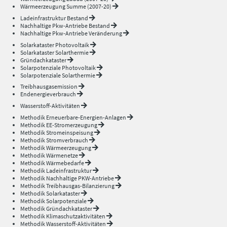
Wärmeerzeugung Summe (2007-20)
Ladeinfrastruktur Bestand
Nachhaltige Pkw-Antriebe Bestand
Nachhaltige Pkw-Antriebe Veränderung
Solarkataster Photovoltaik
Solarkataster Solarthermie
Gründachkataster
Solarpotenziale Photovoltaik
Solarpotenziale Solarthermie
Treibhausgasemission
Endenergieverbrauch
Wasserstoff-Aktivitäten
Methodik Erneuerbare-Energien-Anlagen
Methodik EE-Stromerzeugung
Methodik Stromeinspeisung
Methodik Stromverbrauch
Methodik Wärmeerzeugung
Methodik Wärmenetze
Methodik Wärmebedarfe
Methodik Ladeinfrastruktur
Methodik Nachhaltige PKW-Antriebe
Methodik Treibhausgas-Bilanzierung
Methodik Solarkataster
Methodik Solarpotenziale
Methodik Gründachkataster
Methodik Klimaschutzaktivitäten
Methodik Wasserstoff-Aktivitäten