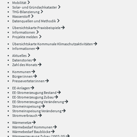
Mobilität
Solar- und Gründachkataster
THG-Bilanzierung
Wasserstoff
Datenquellen und Methodik
Übersichtskarte Praxisbeispiele
Informationen
Projekte melden
Übersichtskarte Kommunale Klimaschutzaktivitäten
Informationen
Aktuelles
Datenstories
Zahl des Monats
Kommunen
Bürger:innen
Presseverteter:innen
EE-Anlagen
EE-Stromerzeugung Bestand
EE-Stromerzeugung Zubau
EE-Stromerzeugung Veränderung
Stromeinspeisung
Stromeinspeisung Veränderung
Stromverbrauch
Wärmenetze
Wärmebedarf Kommunen
Wärmebedarf Baublöcke
Wärmeerzeugung Zubau (2007-20)