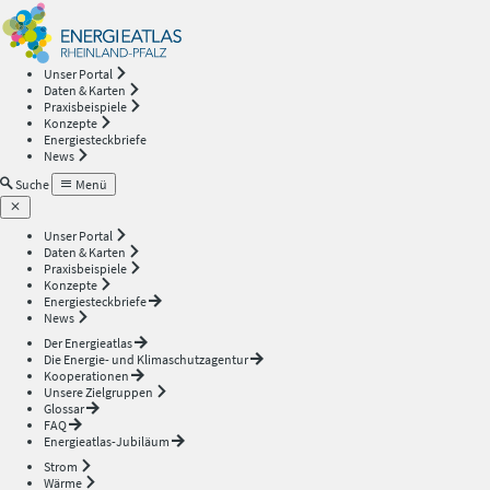
Energieatlas
—
Unser Portal
Daten & Karten
Rheinland-
Praxisbeispiele
Konzepte
Energiesteckbriefe
Pfalz
News
Suche
Menü
Unser Portal
Daten & Karten
Praxisbeispiele
Konzepte
Energiesteckbriefe
News
Der Energieatlas
Die Energie- und Klimaschutzagentur
Kooperationen
Unsere Zielgruppen
Glossar
FAQ
Energieatlas-Jubiläum
Strom
Wärme