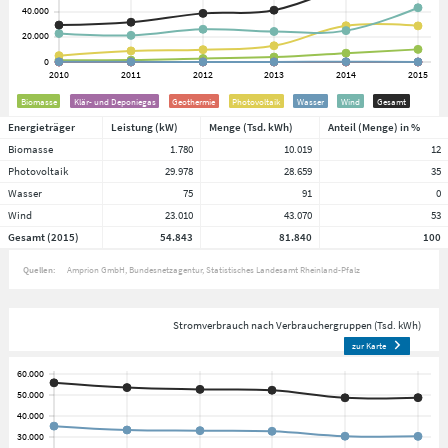
Biomasse
Klär- und Deponiegas
Geothermie
Photovoltaik
Wasser
Wind
Gesamt
Energieträger
Leistung (kW)
Menge (Tsd. kWh)
Anteil (Menge) in %
Biomasse
1.780
10.019
12
Photovoltaik
29.978
28.659
35
Wasser
75
91
0
Wind
23.010
43.070
53
Gesamt (2015)
54.843
81.840
100
Quellen:
Amprion GmbH
Bundesnetzagentur
Statistisches Landesamt Rheinland-Pfalz
Stromverbrauch nach Verbrauchergruppen (Tsd. kWh)
zur Karte