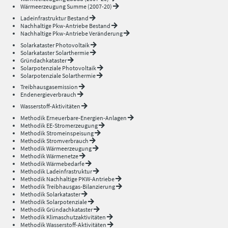
Wärmeerzeugung Summe (2007-20)
Ladeinfrastruktur Bestand
Nachhaltige Pkw-Antriebe Bestand
Nachhaltige Pkw-Antriebe Veränderung
Solarkataster Photovoltaik
Solarkataster Solarthermie
Gründachkataster
Solarpotenziale Photovoltaik
Solarpotenziale Solarthermie
Treibhausgasemission
Endenergieverbrauch
Wasserstoff-Aktivitäten
Methodik Erneuerbare-Energien-Anlagen
Methodik EE-Stromerzeugung
Methodik Stromeinspeisung
Methodik Stromverbrauch
Methodik Wärmeerzeugung
Methodik Wärmenetze
Methodik Wärmebedarfe
Methodik Ladeinfrastruktur
Methodik Nachhaltige PKW-Antriebe
Methodik Treibhausgas-Bilanzierung
Methodik Solarkataster
Methodik Solarpotenziale
Methodik Gründachkataster
Methodik Klimaschutzaktivitäten
Methodik Wasserstoff-Aktivitäten