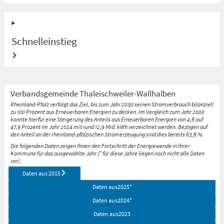
Schnelleinstieg
Verbandsgemeinde
Thaleischweiler-Wallhalben
Rheinland-Pfalz verfolgt das Ziel, bis zum Jahr 2030 seinen Stromverbrauch bilanziell
zu 100 Prozent aus Erneuerbaren Energien zu decken. Im Vergleich zum Jahr 2000
konnte hierfür eine Steigerung des Anteils aus Erneuerbaren Energien von 4,8 auf
47,9 Prozent im Jahr 2024 mit rund 12,9 Mrd. kWh verzeichnet werden. Bezogen auf
den Anteil an der rheinland-pfälzischen Stromerzeugung sind dies bereits 63,8 %.
Die folgenden Daten zeigen Ihnen den Fortschritt der Energiewende in Ihrer
Kommune für das ausgewählte Jahr (* für diese Jahre liegen noch nicht alle Daten
vor).
Daten aus
2015
Daten aus
2025
*
Daten aus
2024
*
Daten aus
2023