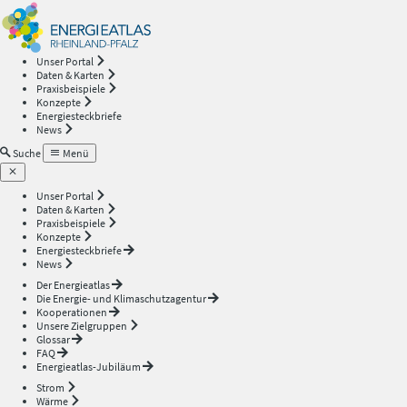
Energieatlas
—
Unser Portal
Daten & Karten
Rheinland-
Praxisbeispiele
Konzepte
Energiesteckbriefe
Pfalz
News
Suche
Menü
Unser Portal
Daten & Karten
Praxisbeispiele
Konzepte
Energiesteckbriefe
News
Der Energieatlas
Die Energie- und Klimaschutzagentur
Kooperationen
Unsere Zielgruppen
Glossar
FAQ
Energieatlas-Jubiläum
Strom
Wärme