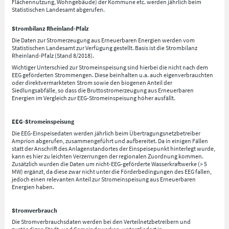
Flächennutzung, Wohngebäude) der Kommune etc. werden jährlich beim
Statistischen Landesamt abgerufen.
Strombilanz Rheinland-Pfalz
Die Daten zur Stromerzeugung aus Erneuerbaren Energien werden vom
Statistischen Landesamt zur Verfügung gestellt. Basis ist die Strombilanz
Rheinland-Pfalz (Stand 8/2018).
Wichtiger Unterschied zur Stromeinspeisung sind hierbei die nicht nach dem
EEG geförderten Strommengen. Diese beinhalten u.a. auch eigenverbrauchten
oder direktvermarkteten Strom sowie den biogenen Anteil der
Siedlungsabfälle, so dass die Bruttostromerzeugung aus Erneuerbaren
Energien im Vergleich zur EEG-Stromeinspeisung höher ausfällt.
EEG-Stromeinspeisung
Die EEG-Einspeisedaten werden jährlich beim Übertragungsnetzbetreiber
Amprion abgerufen, zusammengeführt und aufbereitet. Da in einigen Fällen
statt der Anschrift des Anlagenstandortes der Einspeisepunkt hinterlegt wurde,
kann es hier zu leichten Verzerrungen der regionalen Zuordnung kommen.
Zusätzlich wurden die Daten um nicht-EEG-geförderte Wasserkraftwerke (> 5
MW) ergänzt, da diese zwar nicht unter die Förderbedingungen des EEG fallen,
jedoch einen relevanten Anteil zur Stromeinspeisung aus Erneuerbaren
Energien haben.
Stromverbrauch
Die Stromverbrauchsdaten werden bei den Verteilnetzbetreibern und