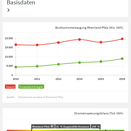
Basisdaten
Bruttostromerzeugung Rheinland-Pfalz (Mio. kWh)
Gesamt
Erneuerbare Energien
Quelle:
Statistisches Landesamt Rheinland-Pfalz
Stromeinspeisungsbilanz (Tsd. kWh)
Rheinland-Pfalz
41
%
Ausgewählte Kommune
168
%