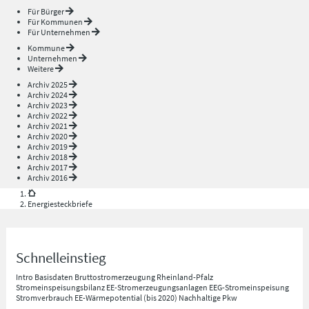
Für Bürger
Für Kommunen
Für Unternehmen
Kommune
Unternehmen
Weitere
Archiv 2025
Archiv 2024
Archiv 2023
Archiv 2022
Archiv 2021
Archiv 2020
Archiv 2019
Archiv 2018
Archiv 2017
Archiv 2016
Energiesteckbriefe
Schnelleinstieg
Intro
Basisdaten
Bruttostromerzeugung Rheinland-Pfalz
Stromeinspeisungsbilanz
EE-Stromerzeugungsanlagen
EEG-Stromeinspeisung
Stromverbrauch
EE-Wärmepotential (bis 2020)
Nachhaltige Pkw