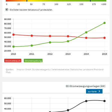
0
25
50
75
100
125
150
175
>200
- Die Daten basieren teilweise auf Landesdaten.
Stromverbrauch
Stromeinspeisung
Quellen:
Amprion GmbH
Bundesnetzagentur
Verteilnetzbetreiber
Statistisches Landesamt Rheinland-
Pfalz
EE-Stromerzeugungsanlagen (kW)
zur Karte