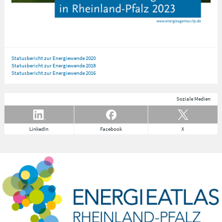
Statusbericht zur Energiewende 2020
Statusbericht zur Energiewende 2018
Statusbericht zur Energiewende 2016
Soziale Medien
LinkedIn
Facebook
X