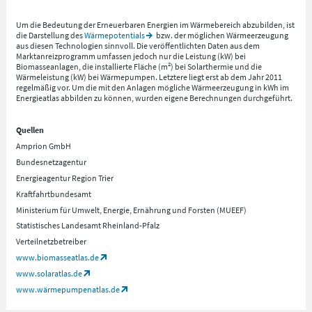
Um die Bedeutung der Erneuerbaren Energien im Wärmebereich abzubilden, ist
die Darstellung des
Wärmepotentials
bzw. der möglichen Wärmeerzeugung
aus diesen Technologien sinnvoll. Die veröffentlichten Daten aus dem
Marktanreizprogramm umfassen jedoch nur die Leistung (kW) bei
Biomasseanlagen, die installierte Fläche (m²) bei Solarthermie und die
Wärmeleistung (kW) bei Wärmepumpen. Letztere liegt erst ab dem Jahr 2011
regelmäßig vor. Um die mit den Anlagen mögliche Wärmeerzeugung in kWh im
Energieatlas abbilden zu können, wurden eigene Berechnungen durchgeführt.
Quellen
Amprion GmbH
Bundesnetzagentur
Energieagentur Region Trier
Kraftfahrtbundesamt
Ministerium für Umwelt, Energie, Ernährung und Forsten (MUEEF)
Statistisches Landesamt Rheinland-Pfalz
Verteilnetzbetreiber
www.biomasseatlas.de
www.solaratlas.de
www.wärmepumpenatlas.de