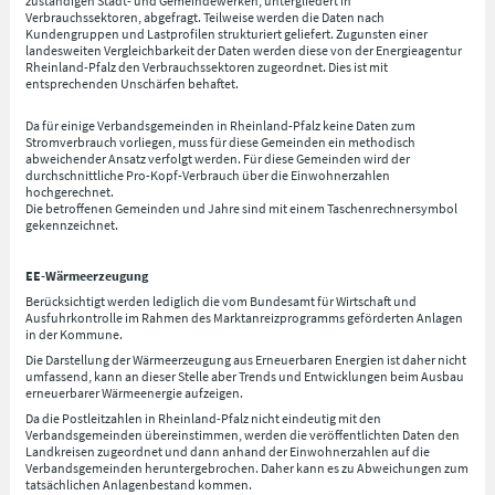
zuständigen Stadt- und Gemeindewerken, untergliedert in
Verbrauchssektoren, abgefragt. Teilweise werden die Daten nach
Kundengruppen und Lastprofilen strukturiert geliefert. Zugunsten einer
landesweiten Vergleichbarkeit der Daten werden diese von der Energieagentur
Rheinland-Pfalz den Verbrauchssektoren zugeordnet. Dies ist mit
entsprechenden Unschärfen behaftet.
Da für einige Verbandsgemeinden in Rheinland-Pfalz keine Daten zum
Stromverbrauch vorliegen, muss für diese Gemeinden ein methodisch
abweichender Ansatz verfolgt werden. Für diese Gemeinden wird der
durchschnittliche Pro-Kopf-Verbrauch über die Einwohnerzahlen
hochgerechnet.
Die betroffenen Gemeinden und Jahre sind mit einem Taschenrechnersymbol
gekennzeichnet.
EE-Wärmeerzeugung
Berücksichtigt werden lediglich die vom Bundesamt für Wirtschaft und
Ausfuhrkontrolle im Rahmen des Marktanreizprogramms geförderten Anlagen
in der Kommune.
Die Darstellung der Wärmeerzeugung aus Erneuerbaren Energien ist daher nicht
umfassend, kann an dieser Stelle aber Trends und Entwicklungen beim Ausbau
erneuerbarer Wärmeenergie aufzeigen.
Da die Postleitzahlen in Rheinland-Pfalz nicht eindeutig mit den
Verbandsgemeinden übereinstimmen, werden die veröffentlichten Daten den
Landkreisen zugeordnet und dann anhand der Einwohnerzahlen auf die
Verbandsgemeinden heruntergebrochen. Daher kann es zu Abweichungen zum
tatsächlichen Anlagenbestand kommen.