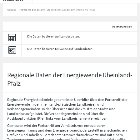
Quelle:
Kraftfahrt-Bundesamt, Statistisches Landesamt Rheinland-Pfalz
Datengrundlage
Die Daten basieren auf Landesdaten.
Die Daten basieren teilweise auf Landesdaten.
Regionale Daten der Energiewende Rheinland-
Pfalz
Regionale Energiesteckbriefe geben einen Überblick über den Fortschritt der
Energiewende in den rheinland-pfälzischen Landkreisen und
Verbandsgemeinden. In der Übersicht sind die kreisfreien Städte und
Landkreise aufgelistet. Die Verbandsgemeinden sind über die
Ausklappfunktion (Pfeil links vom Landkreisnamen) erreichbar.
Gemessen wird der Fortschritt am Verhältnis von erneuerbarer
Energiegewinnung und dem Energieverbrauch, dargestellt in anschaulichen
Grafiken und Tabellen. Berechnete Stromverbrauchswerte sind mit einem
Taschenrechnersymbol gekennzeichnet (siehe auch Hinweis zur Methodik)