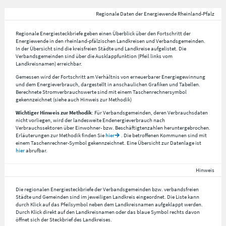
Regionale Daten der Energiewende Rheinland-Pfalz
Regionale Energiesteckbriefe geben einen Überblick über den Fortschritt der
Energiewende in den rheinland-pfälzischen Landkreisen und Verbandsgemeinden.
In der Übersicht sind die kreisfreien Städte und Landkreise aufgelistet. Die
Verbandsgemeinden sind über die Ausklappfunktion (Pfeil links vom
Landkreisnamen) erreichbar.
Gemessen wird der Fortschritt am Verhältnis von erneuerbarer Energiegewinnung
und dem Energieverbrauch, dargestellt in anschaulichen Grafiken und Tabellen.
Berechnete Stromverbrauchswerte sind mit einem Taschenrechnersymbol
gekennzeichnet (siehe auch Hinweis zur Methodik)
Wichtiger Hinweis zur Methodik
: Für Verbandsgemeinden, deren Verbrauchsdaten
nicht vorliegen, wird der landesweite Endenergieverbrauch nach
Verbrauchssektoren über Einwohner- bzw. Beschäftigtenzahlen heruntergebrochen.
Erläuterungen zur Methodik finden Sie
hier
. Die betroffenen Kommunen sind mit
einem Taschenrechner-Symbol gekennzeichnet. Eine Übersicht zur Datenlage ist
hier
abrufbar.
Hinweis
Die regionalen Energiesteckbriefe der Verbandsgemeinden bzw. verbandsfreien
Städte und Gemeinden sind im jeweiligen Landkreis eingeordnet. Die Liste kann
durch Klick auf das Pfeilsymbol neben dem Landkreisnamen aufgeklappt werden.
Durch Klick direkt auf den Landkreisnamen oder das blaue Symbol rechts davon
öffnet sich der Steckbrief des Landkreises.