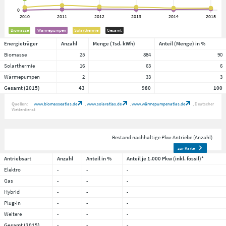
Biomasse
Wärmepumpen
Solarthermie
Gesamt
Energieträger
Anzahl
Menge (Tsd. kWh)
Anteil (Menge) in %
Biomasse
25
884
90
Solarthermie
16
63
6
Wärmepumpen
2
33
3
Gesamt (2015)
43
980
100
Quellen:
www.biomasseatlas.de
www.solaratlas.de
www.wärmepumpenatlas.de
Deutscher
Wetterdienst
Bestand nachhaltige Pkw-Antriebe (Anzahl)
zur Karte
Antriebsart
Anzahl
Anteil in %
Anteil je 1.000 Pkw (inkl. fossil)*
Elektro
-
-
-
Gas
-
-
-
Hybrid
-
-
-
Plug-in
-
-
-
Weitere
-
-
-
Gesamt (2015)
-
-
-