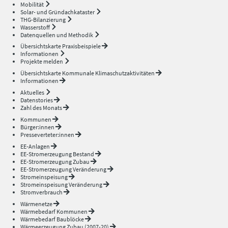
Mobilität
Solar- und Gründachkataster
THG-Bilanzierung
Wasserstoff
Datenquellen und Methodik
Übersichtskarte Praxisbeispiele
Informationen
Projekte melden
Übersichtskarte Kommunale Klimaschutzaktivitäten
Informationen
Aktuelles
Datenstories
Zahl des Monats
Kommunen
Bürger:innen
Presseverteter:innen
EE-Anlagen
EE-Stromerzeugung Bestand
EE-Stromerzeugung Zubau
EE-Stromerzeugung Veränderung
Stromeinspeisung
Stromeinspeisung Veränderung
Stromverbrauch
Wärmenetze
Wärmebedarf Kommunen
Wärmebedarf Baublöcke
Wärmeerzeugung Zubau (2007-20)