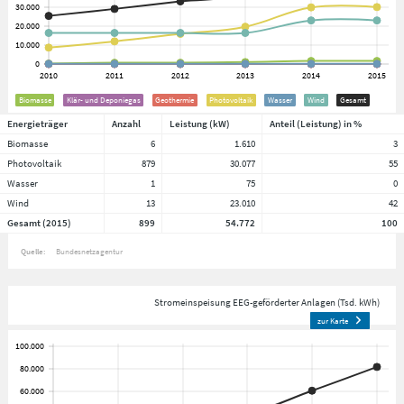
Biomasse
Klär- und Deponiegas
Geothermie
Photovoltaik
Wasser
Wind
Gesamt
Energieträger
Anzahl
Leistung (kW)
Anteil (Leistung) in %
Biomasse
6
1.610
3
Photovoltaik
879
30.077
55
Wasser
1
75
0
Wind
13
23.010
42
Gesamt (2015)
899
54.772
100
Quelle:
Bundesnetzagentur
Stromeinspeisung EEG-geförderter Anlagen (Tsd. kWh)
zur Karte