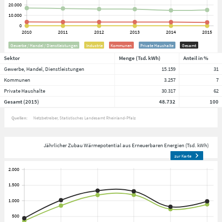
Gewerbe / Handel / Dienstleistungen
Industrie
Kommunen
Private Haushalte
Gesamt
Sektor
Menge (Tsd. kWh)
Anteil in %
Gewerbe, Handel, Dienstleistungen
15.159
31
Kommunen
3.257
7
Private Haushalte
30.317
62
Gesamt (2015)
48.732
100
Quellen:
Netzbetreiber
Statistisches Landesamt Rheinland-Pfalz
Jährlicher Zubau Wärmepotential aus Erneuerbaren Energien (Tsd. kWh)
zur Karte