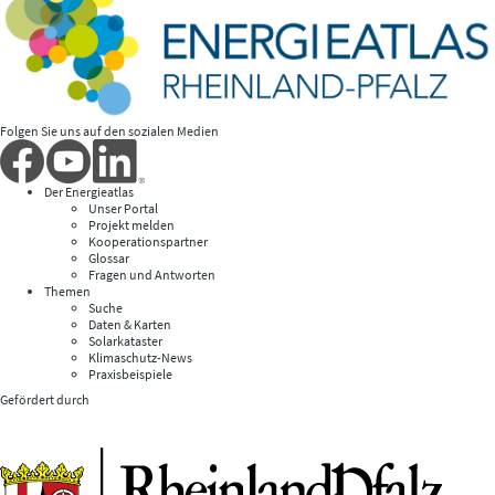
Folgen Sie uns auf den sozialen Medien
Der Energieatlas
Unser Portal
Projekt melden
Kooperationspartner
Glossar
Fragen und Antworten
Themen
Suche
Daten & Karten
Solarkataster
Klimaschutz-News
Praxisbeispiele
Gefördert durch