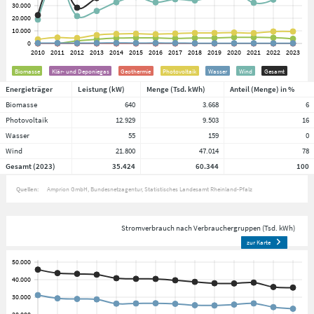
Biomasse
Klär- und Deponiegas
Geothermie
Photovoltaik
Wasser
Wind
Gesamt
Energieträger
Leistung (kW)
Menge (Tsd. kWh)
Anteil (Menge) in %
Biomasse
640
3.668
6
Photovoltaik
12.929
9.503
16
Wasser
55
159
0
Wind
21.800
47.014
78
Gesamt (2023)
35.424
60.344
100
Quellen:
Amprion GmbH
Bundesnetzagentur
Statistisches Landesamt Rheinland-Pfalz
Stromverbrauch nach Verbrauchergruppen (Tsd. kWh)
zur Karte