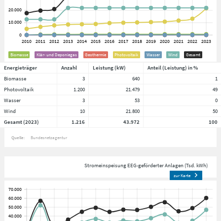
Biomasse
Klär- und Deponiegas
Geothermie
Photovoltaik
Wasser
Wind
Gesamt
Energieträger
Anzahl
Leistung (kW)
Anteil (Leistung) in %
Biomasse
3
640
1
Photovoltaik
1.200
21.479
49
Wasser
3
53
0
Wind
10
21.800
50
Gesamt (2023)
1.216
43.972
100
Quelle:
Bundesnetzagentur
Stromeinspeisung EEG-geförderter Anlagen (Tsd. kWh)
zur Karte