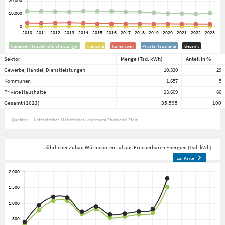
Gewerbe / Handel / Dienstleistungen
Industrie
Kommunen
Private Haushalte
Gesamt
Sektor
Menge (Tsd. kWh)
Anteil in %
Gewerbe, Handel, Dienstleistungen
10.330
29
Kommunen
1.657
5
Private Haushalte
23.609
66
Gesamt (2023)
35.595
100
Quellen:
Netzbetreiber
Statistisches Landesamt Rheinland-Pfalz
Jährlicher Zubau Wärmepotential aus Erneuerbaren Energien (Tsd. kWh)
zur Karte