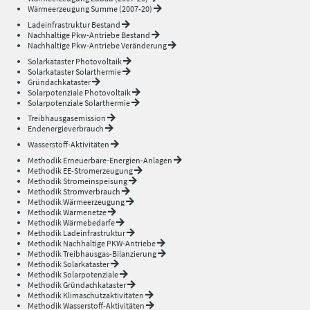
Wärmeerzeugung Summe (2007-20)
Ladeinfrastruktur Bestand
Nachhaltige Pkw-Antriebe Bestand
Nachhaltige Pkw-Antriebe Veränderung
Solarkataster Photovoltaik
Solarkataster Solarthermie
Gründachkataster
Solarpotenziale Photovoltaik
Solarpotenziale Solarthermie
Treibhausgasemission
Endenergieverbrauch
Wasserstoff-Aktivitäten
Methodik Erneuerbare-Energien-Anlagen
Methodik EE-Stromerzeugung
Methodik Stromeinspeisung
Methodik Stromverbrauch
Methodik Wärmeerzeugung
Methodik Wärmenetze
Methodik Wärmebedarfe
Methodik Ladeinfrastruktur
Methodik Nachhaltige PKW-Antriebe
Methodik Treibhausgas-Bilanzierung
Methodik Solarkataster
Methodik Solarpotenziale
Methodik Gründachkataster
Methodik Klimaschutzaktivitäten
Methodik Wasserstoff-Aktivitäten