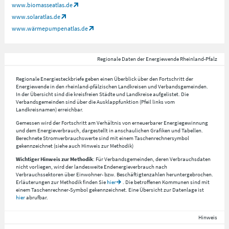
www.biomasseatlas.de
www.solaratlas.de
www.wärmepumpenatlas.de
Regionale Daten der Energiewende Rheinland-Pfalz
Regionale Energiesteckbriefe geben einen Überblick über den Fortschritt der
Energiewende in den rheinland-pfälzischen Landkreisen und Verbandsgemeinden.
In der Übersicht sind die kreisfreien Städte und Landkreise aufgelistet. Die
Verbandsgemeinden sind über die Ausklappfunktion (Pfeil links vom
Landkreisnamen) erreichbar.
Gemessen wird der Fortschritt am Verhältnis von erneuerbarer Energiegewinnung
und dem Energieverbrauch, dargestellt in anschaulichen Grafiken und Tabellen.
Berechnete Stromverbrauchswerte sind mit einem Taschenrechnersymbol
gekennzeichnet (siehe auch Hinweis zur Methodik)
Wichtiger Hinweis zur Methodik
: Für Verbandsgemeinden, deren Verbrauchsdaten
nicht vorliegen, wird der landesweite Endenergieverbrauch nach
Verbrauchssektoren über Einwohner- bzw. Beschäftigtenzahlen heruntergebrochen.
Erläuterungen zur Methodik finden Sie
hier
. Die betroffenen Kommunen sind mit
einem Taschenrechner-Symbol gekennzeichnet. Eine Übersicht zur Datenlage ist
hier
abrufbar.
Hinweis