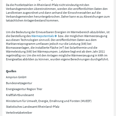
Da die Postleitzahlen in Rheinland-Pfalz nicht eindeutig mit den
Verbandsgemeinden übereinstimmen, werden die veröffentlichten Daten den
Landkreisen zugeordnet und dann anhand der Einwohnerzahlen auf die
Verbandsgemeinden heruntergebrochen. Daher kann es zu Abweichungen zum
tatsächlichen Anlagenbestand kommen.
Um die Bedeutung der Erneuerbaren Energien im Wärmebereich abzubilden, ist
die Darstellung des
Wärmepotentials
bzw. der möglichen Wärmeerzeugung
aus diesen Technologien sinnvoll. Die veröffentlichten Daten aus dem
Marktanreizprogramm umfassen jedoch nur die Leistung (kW) bei
Biomasseanlagen, die installierte Fläche (m²) bei Solarthermie und die
Wärmeleistung (kW) bei Wärmepumpen. Letztere liegt erst ab dem Jahr 2011
regelmäßig vor. Um die mit den Anlagen mögliche Wärmeerzeugung in kWh im
Energieatlas abbilden zu können, wurden eigene Berechnungen durchgeführt.
Quellen
Amprion GmbH
Bundesnetzagentur
Energieagentur Region Trier
Kraftfahrtbundesamt
Ministerium für Umwelt, Energie, Ernährung und Forsten (MUEEF)
Statistisches Landesamt Rheinland-Pfalz
Verteilnetzbetreiber