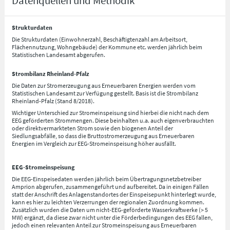
Datenquellen und Methodik
Strukturdaten
Die Strukturdaten (Einwohnerzahl, Beschäftigtenzahl am Arbeitsort,
Flächennutzung, Wohngebäude) der Kommune etc. werden jährlich beim
Statistischen Landesamt abgerufen.
Strombilanz Rheinland-Pfalz
Die Daten zur Stromerzeugung aus Erneuerbaren Energien werden vom
Statistischen Landesamt zur Verfügung gestellt. Basis ist die Strombilanz
Rheinland-Pfalz (Stand 8/2018).
Wichtiger Unterschied zur Stromeinspeisung sind hierbei die nicht nach dem
EEG geförderten Strommengen. Diese beinhalten u.a. auch eigenverbrauchten
oder direktvermarkteten Strom sowie den biogenen Anteil der
Siedlungsabfälle, so dass die Bruttostromerzeugung aus Erneuerbaren
Energien im Vergleich zur EEG-Stromeinspeisung höher ausfällt.
EEG-Stromeinspeisung
Die EEG-Einspeisedaten werden jährlich beim Übertragungsnetzbetreiber
Amprion abgerufen, zusammengeführt und aufbereitet. Da in einigen Fällen
statt der Anschrift des Anlagenstandortes der Einspeisepunkt hinterlegt wurde,
kann es hier zu leichten Verzerrungen der regionalen Zuordnung kommen.
Zusätzlich wurden die Daten um nicht-EEG-geförderte Wasserkraftwerke (> 5
MW) ergänzt, da diese zwar nicht unter die Förderbedingungen des EEG fallen,
jedoch einen relevanten Anteil zur Stromeinspeisung aus Erneuerbaren