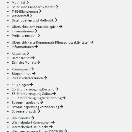
Mobilität
Solar- und Gründachkataster
THG-Bilanzierung
Wasserstoff
Datenquellen und Methodik
Übersichtskarte Praxisbeispiele
Informationen
Projekte melden
Übersichtskarte Kommunale Klimaschutzaktivitäten
Informationen
Aktuelles
Datenstories
Zahl des Monats
Kommunen
Bürger:innen
Presseverteter:innen
EE-Anlagen
EE-Stromerzeugung Bestand
EE-Stromerzeugung Zubau
EE-Stromerzeugung Veränderung
Stromeinspeisung
Stromeinspeisung Veränderung
Stromverbrauch
Wärmenetze
Wärmebedarf Kommunen
Wärmebedarf Baublöcke
Wärmeerzeugung Zubau (2007-20)