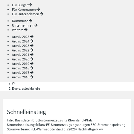
Für Bürger
Für Kommunen
Für Unternehmen
Kommune
Unternehmen
Weitere
Archiv 2025
Archiv 2024
Archiv 2023
Archiv 2022
Archiv 2021
Archiv 2020
Archiv 2019
Archiv 2018
Archiv 2017
Archiv 2016
Energiesteckbriefe
Schnelleinstieg
Intro
Basisdaten
Bruttostromerzeugung Rheinland-Pfalz
Stromeinspeisungsbilanz
EE-Stromerzeugungsanlagen
EEG-Stromeinspeisung
Stromverbrauch
EE-Wärmepotential (bis 2020)
Nachhaltige Pkw