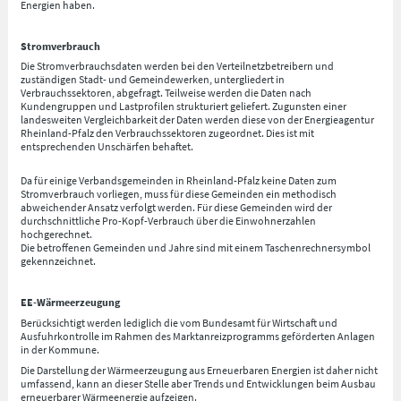
Energien haben.
Stromverbrauch
Die Stromverbrauchsdaten werden bei den Verteilnetzbetreibern und
zuständigen Stadt- und Gemeindewerken, untergliedert in
Verbrauchssektoren, abgefragt. Teilweise werden die Daten nach
Kundengruppen und Lastprofilen strukturiert geliefert. Zugunsten einer
landesweiten Vergleichbarkeit der Daten werden diese von der Energieagentur
Rheinland-Pfalz den Verbrauchssektoren zugeordnet. Dies ist mit
entsprechenden Unschärfen behaftet.
Da für einige Verbandsgemeinden in Rheinland-Pfalz keine Daten zum
Stromverbrauch vorliegen, muss für diese Gemeinden ein methodisch
abweichender Ansatz verfolgt werden. Für diese Gemeinden wird der
durchschnittliche Pro-Kopf-Verbrauch über die Einwohnerzahlen
hochgerechnet.
Die betroffenen Gemeinden und Jahre sind mit einem Taschenrechnersymbol
gekennzeichnet.
EE-Wärmeerzeugung
Berücksichtigt werden lediglich die vom Bundesamt für Wirtschaft und
Ausfuhrkontrolle im Rahmen des Marktanreizprogramms geförderten Anlagen
in der Kommune.
Die Darstellung der Wärmeerzeugung aus Erneuerbaren Energien ist daher nicht
umfassend, kann an dieser Stelle aber Trends und Entwicklungen beim Ausbau
erneuerbarer Wärmeenergie aufzeigen.