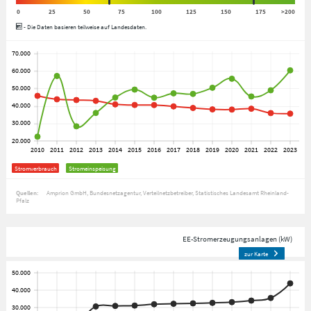
0
25
50
75
100
125
150
175
>200
- Die Daten basieren teilweise auf Landesdaten.
Stromverbrauch
Stromeinspeisung
Quellen:
Amprion GmbH
Bundesnetzagentur
Verteilnetzbetreiber
Statistisches Landesamt Rheinland-
Pfalz
EE-Stromerzeugungsanlagen (kW)
zur Karte