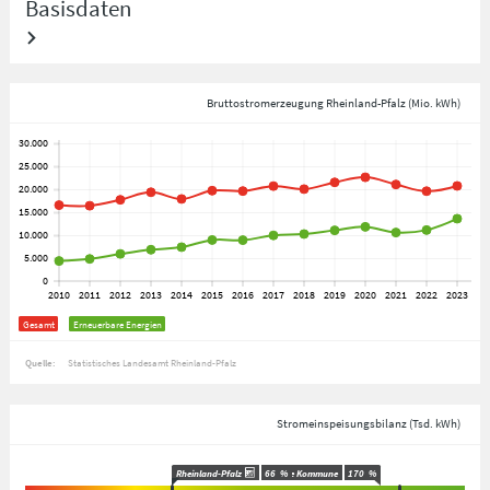
Basisdaten
Bruttostromerzeugung Rheinland-Pfalz (Mio. kWh)
Gesamt
Erneuerbare Energien
Quelle:
Statistisches Landesamt Rheinland-Pfalz
Stromeinspeisungsbilanz (Tsd. kWh)
Rheinland-Pfalz
Ausgewählte Kommune
66
%
170
%