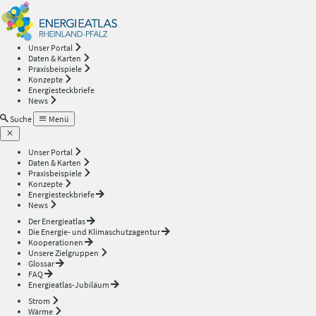
Energieatlas
—
Unser Portal
Daten & Karten
Rheinland-
Praxisbeispiele
Konzepte
Energiesteckbriefe
Pfalz
News
Suche
Menü
Unser Portal
Daten & Karten
Praxisbeispiele
Konzepte
Energiesteckbriefe
News
Der Energieatlas
Die Energie- und Klimaschutzagentur
Kooperationen
Unsere Zielgruppen
Glossar
FAQ
Energieatlas-Jubiläum
Strom
Wärme