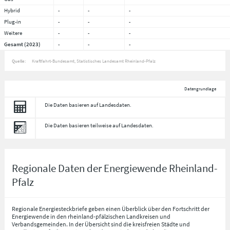
Hybrid
-
-
-
Plug-in
-
-
-
Weitere
-
-
-
Gesamt (2023)
-
-
-
Quelle:
Kraftfahrt-Bundesamt, Statistisches Landesamt Rheinland-Pfalz
Datengrundlage
Die Daten basieren auf Landesdaten.
Die Daten basieren teilweise auf Landesdaten.
Regionale Daten der Energiewende Rheinland-
Pfalz
Regionale Energiesteckbriefe geben einen Überblick über den Fortschritt der
Energiewende in den rheinland-pfälzischen Landkreisen und
Verbandsgemeinden. In der Übersicht sind die kreisfreien Städte und