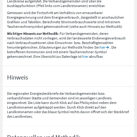
Landkreise aufgelistet. Die Verbandsgemeinden sind über die
Ausklappfunktion (Pfeil links vom Landkreisnamen) erreichbar.
Gemessen wird der Fortschritt am Verhältnis von erneuerbarer
Energiegewinnung und dem Energieverbrauch, dargestellt in anschaulichen
Grafiken und Tabellen. Berechnete Stromverbrauchswerte sind mit einem
Taschenrechnersymbol gekennzeichnet (siehe auch Hinweis zur Methodik)
Wichtiger Hinweis zur Methodik
: Für Verbandsgemeinden, deren
Verbrauchsdaten nicht vorliegen, wird der landesweite Endenergieverbrauch
nach Verbrauchssektoren über Einwohner- bzw. Beschäftigtenzahlen
heruntergebrochen. Erläuterungen zur Methodik finden Sie
hier
. Die
betroffenen Kommunen sind mit einem Taschenrechner-Symbol
gekennzeichnet. Eine Übersicht zur Datenlage ist
hier
abrufbar.
Hinweis
Die regionalen Energiesteckbriefe der Verbandsgemeinden bzw.
verbandsfreien Städte und Gemeinden sind im jeweiligen Landkreis
eingeordnet. Die Liste kann durch Klick auf das Pfeilsymbol neben dem
Landkreisnamen aufgeklappt werden. Durch Klick direkt auf den
Landkreisnamen oder das blaue Symbol rechts davon öffnet sich der Steckbrief
des Landkreises.