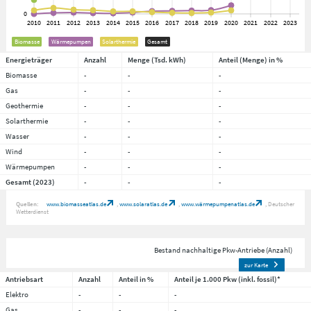
Biomasse
Wärmepumpen
Solarthermie
Gesamt
Energieträger
Anzahl
Menge (Tsd. kWh)
Anteil (Menge) in %
Biomasse
-
-
-
Gas
-
-
-
Geothermie
-
-
-
Solarthermie
-
-
-
Wasser
-
-
-
Wind
-
-
-
Wärmepumpen
-
-
-
Gesamt (2023)
-
-
-
Quellen:
www.biomasseatlas.de
www.solaratlas.de
www.wärmepumpenatlas.de
Deutscher
Wetterdienst
Bestand nachhaltige Pkw-Antriebe (Anzahl)
zur Karte
Antriebsart
Anzahl
Anteil in %
Anteil je 1.000 Pkw (inkl. fossil)*
Elektro
-
-
-
Gas
-
-
-