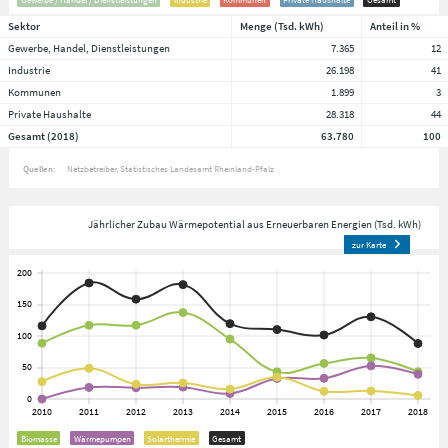
Sektor
Menge (Tsd. kWh)
Anteil in %
Gewerbe, Handel, Dienstleistungen
7.365
12
Industrie
26.198
41
Kommunen
1.899
3
Private Haushalte
28.318
44
Gesamt (2018)
63.780
100
Quellen:
Netzbetreiber
Statistisches Landesamt Rheinland-Pfalz
Jährlicher Zubau Wärmepotential aus Erneuerbaren Energien (Tsd. kWh)
zur Karte
Biomasse
Wärmepumpen
Solarthermie
Gesamt