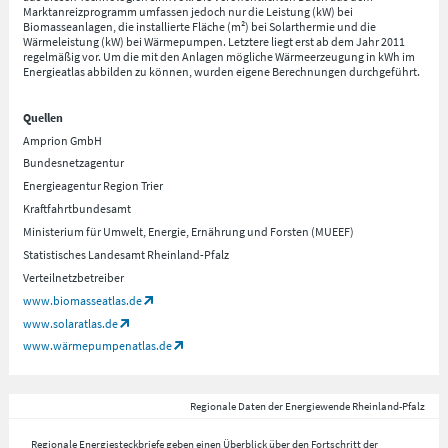
Marktanreizprogramm umfassen jedoch nur die Leistung (kW) bei
Biomasseanlagen, die installierte Fläche (m²) bei Solarthermie und die
Wärmeleistung (kW) bei Wärmepumpen. Letztere liegt erst ab dem Jahr 2011
regelmäßig vor. Um die mit den Anlagen mögliche Wärmeerzeugung in kWh im
Energieatlas abbilden zu können, wurden eigene Berechnungen durchgeführt.
Quellen
Amprion GmbH
Bundesnetzagentur
Energieagentur Region Trier
Kraftfahrtbundesamt
Ministerium für Umwelt, Energie, Ernährung und Forsten (MUEEF)
Statistisches Landesamt Rheinland-Pfalz
Verteilnetzbetreiber
www.biomasseatlas.de
www.solaratlas.de
www.wärmepumpenatlas.de
Regionale Daten der Energiewende Rheinland-Pfalz
Regionale Energiesteckbriefe geben einen Überblick über den Fortschritt der