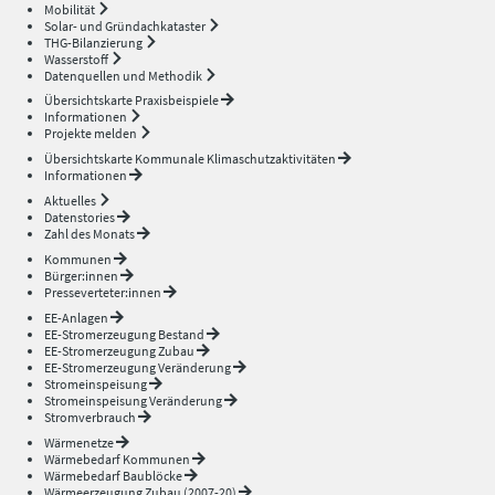
Mobilität
Solar- und Gründachkataster
THG-Bilanzierung
Wasserstoff
Datenquellen und Methodik
Übersichtskarte Praxisbeispiele
Informationen
Projekte melden
Übersichtskarte Kommunale Klimaschutzaktivitäten
Informationen
Aktuelles
Datenstories
Zahl des Monats
Kommunen
Bürger:innen
Presseverteter:innen
EE-Anlagen
EE-Stromerzeugung Bestand
EE-Stromerzeugung Zubau
EE-Stromerzeugung Veränderung
Stromeinspeisung
Stromeinspeisung Veränderung
Stromverbrauch
Wärmenetze
Wärmebedarf Kommunen
Wärmebedarf Baublöcke
Wärmeerzeugung Zubau (2007-20)