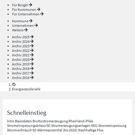
Für Bürger
Für Kommunen
Für Unternehmen
Kommune
Unternehmen
Weitere
Archiv 2025
Archiv 2024
Archiv 2023
Archiv 2022
Archiv 2021
Archiv 2020
Archiv 2019
Archiv 2018
Archiv 2017
Archiv 2016
Energiesteckbriefe
Schnelleinstieg
Intro
Basisdaten
Bruttostromerzeugung Rheinland-Pfalz
Stromeinspeisungsbilanz
EE-Stromerzeugungsanlagen
EEG-Stromeinspeisung
Stromverbrauch
EE-Wärmepotential (bis 2020)
Nachhaltige Pkw