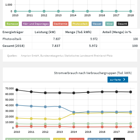
Biomasse
Klär- und Deponiegas
Geothermie
Photovoltaik
Wasser
Wind
Gesamt
Energieträger
Leistung (kW)
Menge (Tsd. kWh)
Anteil (Menge) in %
Photovoltaik
7.837
5.972
100
Gesamt (2018)
7.837
5.972
100
Quellen:
Amprion GmbH
Bundesnetzagentur
Statistisches Landesamt Rheinland-Pfalz
Stromverbrauch nach Verbrauchergruppen (Tsd. kWh)
zur Karte
Gewerbe / Handel / Dienstleistungen
Industrie
Kommunen
Private Haushalte
Gesamt