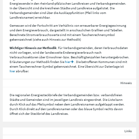
Energiewende in den rheinland-pfälzischen Landkreisen und Verbandsgemeinden.
In der Übersicht sind die kreisfreien Städte und Landkreise aufgelistet. Die
Verbandsgemeinden sind über die Ausklappfunktion (Pfeil links vom
Landkreisnamen) erreichbar.
Gemessen wird der Fortschritt am Verhältnis von erneuerbarer Energiegewinnung
und dem Energieverbrauch, dargestellt in anschaulichen Grafiken und Tabellen.
Berechnete Stromverbrauchswerte sind mit einem Taschenrechnersymbol
gekennzeichnet (siehe auch Hinweis zur Methodik)
Wichtiger Hinweis zur Methodik
: Für Verbandsgemeinden, deren Verbrauchsdaten
nicht vorliegen, wird der landesweite Endenergieverbrauch nach
Verbrauchssektoren über Einwohner- bzw. Beschäftigtenzahlen heruntergebrochen.
Erläuterungen zur Methodik finden Sie
hier
. Die betroffenen Kommunen sind mit
einem Taschenrechner-Symbol gekennzeichnet. Eine Übersicht zur Datenlage ist
hier
abrufbar.
Hinweis
Die regionalen Energiesteckbriefe der Verbandsgemeinden bzw. verbandsfreien
Städte und Gemeinden sind im jeweiligen Landkreis eingeordnet. Die Liste kann
durch Klick auf das Pfeilsymbol neben dem Landkreisnamen aufgeklappt werden.
Durch Klick direkt auf den Landkreisnamen oder das blaue Symbol rechts davon
öffnet sich der Steckbrief des Landkreises.
Links