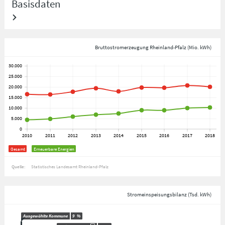
Basisdaten
Bruttostromerzeugung Rheinland-Pfalz (Mio. kWh)
Gesamt
Erneuerbare Energien
Quelle:
Statistisches Landesamt Rheinland-Pfalz
Stromeinspeisungsbilanz (Tsd. kWh)
Ausgewählte Kommune
9
%