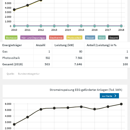
Biomasse
Klär- und Deponiegas
Geothermie
Photovoltaik
Wasser
Wind
Gesamt
Energieträger
Anzahl
Leistung (kW)
Anteil (Leistung) in %
Gas
1
80
1
Photovoltaik
502
7.566
99
Gesamt (2018)
503
7.646
100
Quelle:
Bundesnetzagentur
Stromeinspeisung EEG-geförderter Anlagen (Tsd. kWh)
zur Karte