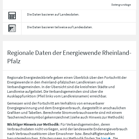
Datengrundlage
Die Daten basieren auf Landesdaten.
Die Daten basieren teilweise auf Landesdaten.
Regionale Daten der Energiewende Rheinland-
Pfalz
Regionale Energiesteckbriefe geben einen Überblick über den Fortschritt der
Energiewende in den rheinland-pfälzischen Landkreisen und
Verbandsgemeinden. In der Übersicht sind die kreisfreien Städte und
Landkreise aufgelistet. Die Verbandsgemeinden sind über die
Ausklappfunktion (Pfeil links vom Landkreisnamen) erreichbar.
Gemessen wird der Fortschritt am Verhältnis von erneuerbarer
Energiegewinnung und dem Energieverbrauch, dargestellt in anschaulichen
Grafiken und Tabellen. Berechnete Stromverbrauchswerte sind mit einem
Taschenrechnersymbol gekennzeichnet (siehe auch Hinweis zur Methodik)
Wichtiger Hinweis zur Methodik
: Für Verbandsgemeinden, deren
Verbrauchsdaten nicht vorliegen, wird der landesweite Endenergieverbrauch
nach Verbrauchssektoren über Einwohner- bzw. Beschäftigtenzahlen
heruntergebrochen. Erläuterungen zur Methodik finden Sie
hier
. Die