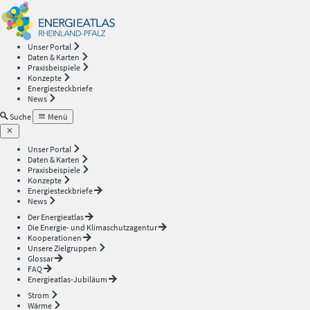
Energieatlas
—
Unser Portal
Daten & Karten
Rheinland-
Praxisbeispiele
Konzepte
Energiesteckbriefe
Pfalz
News
Suche
Menü
Unser Portal
Daten & Karten
Praxisbeispiele
Konzepte
Energiesteckbriefe
News
Der Energieatlas
Die Energie- und Klimaschutzagentur
Kooperationen
Unsere Zielgruppen
Glossar
FAQ
Energieatlas-Jubiläum
Strom
Wärme