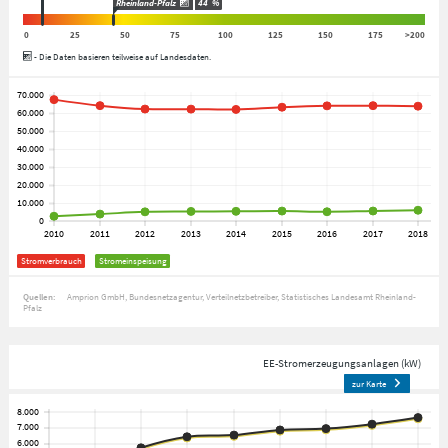
Rheinland-Pfalz
44
%
0
25
50
75
100
125
150
175
>200
- Die Daten basieren teilweise auf Landesdaten.
Stromverbrauch
Stromeinspeisung
Quellen:
Amprion GmbH
Bundesnetzagentur
Verteilnetzbetreiber
Statistisches Landesamt Rheinland-
Pfalz
EE-Stromerzeugungsanlagen (kW)
zur Karte