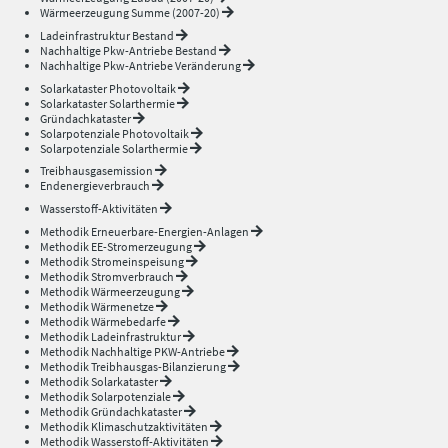
Wärmeerzeugung Summe (2007-20)
Ladeinfrastruktur Bestand
Nachhaltige Pkw-Antriebe Bestand
Nachhaltige Pkw-Antriebe Veränderung
Solarkataster Photovoltaik
Solarkataster Solarthermie
Gründachkataster
Solarpotenziale Photovoltaik
Solarpotenziale Solarthermie
Treibhausgasemission
Endenergieverbrauch
Wasserstoff-Aktivitäten
Methodik Erneuerbare-Energien-Anlagen
Methodik EE-Stromerzeugung
Methodik Stromeinspeisung
Methodik Stromverbrauch
Methodik Wärmeerzeugung
Methodik Wärmenetze
Methodik Wärmebedarfe
Methodik Ladeinfrastruktur
Methodik Nachhaltige PKW-Antriebe
Methodik Treibhausgas-Bilanzierung
Methodik Solarkataster
Methodik Solarpotenziale
Methodik Gründachkataster
Methodik Klimaschutzaktivitäten
Methodik Wasserstoff-Aktivitäten