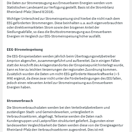
Die Daten zur Stromerzeugung aus Erneuerbaren Energien werden vom
Statistischen Landesamt zur Verfügung gestellt. Basis ist die Strombilanz
Rheinland-Pfalz (Stand 8/2018).
Wichtiger Unterschied zur Stromeinspeisung sind hierbei die nicht nach dem
EEG geförderten Strommengen. Diese beinhalten u.a. auch eigenverbrauchten
oder direktvermarkteten Strom sowie den biogenen Anteil der
Siedlungsabfälle, so dass die Bruttostromerzeugung aus Erneuerbaren
Energien im Vergleich zur EEG-Stromeinspeisung höher ausfällt.
EEG-Stromeinspeisung
Die EEG-Einspeisedaten werden jährlich beim Übertragungsnetzbetreiber
Amprion abgerufen, zusammengeführt und aufbereitet. Da in einigen Fällen
statt der Anschrift des Anlagenstandortes der Einspeisepunkt hinterlegt wurde,
kann es hier zu leichten Verzerrungen der regionalen Zuordnung kommen.
Zusätzlich wurden die Daten um nicht-EEG-geförderte Wasserkraftwerke (> 5
MW) ergänzt, da diese zwar nicht unter die Förderbedingungen des EEG fallen,
jedoch einen relevanten Anteil zur Stromeinspeisung aus Erneuerbaren
Energien haben.
Stromverbrauch
Die Stromverbrauchsdaten werden bei den Verteilnetzbetreibern und
zuständigen Stadt- und Gemeindewerken, untergliedert in
Verbrauchssektoren, abgefragt. Teilweise werden die Daten nach
Kundengruppen und Lastprofilen strukturiert geliefert. Zugunsten einer
landesweiten Vergleichbarkeit der Daten werden diese von der Energieagentur
Rheinland-Pfalz den Verbrauchssektoren zugeordnet. Dies ist mit