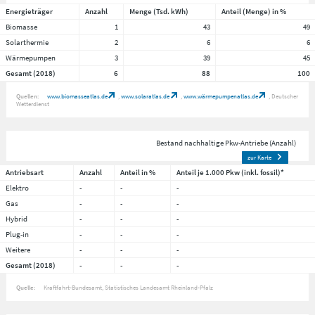
Energieträger
Anzahl
Menge (Tsd. kWh)
Anteil (Menge) in %
Biomasse
1
43
49
Solarthermie
2
6
6
Wärmepumpen
3
39
45
Gesamt (2018)
6
88
100
Quellen:
www.biomasseatlas.de
www.solaratlas.de
www.wärmepumpenatlas.de
Deutscher
Wetterdienst
Bestand nachhaltige Pkw-Antriebe (Anzahl)
zur Karte
Antriebsart
Anzahl
Anteil in %
Anteil je 1.000 Pkw (inkl. fossil)*
Elektro
-
-
-
Gas
-
-
-
Hybrid
-
-
-
Plug-in
-
-
-
Weitere
-
-
-
Gesamt (2018)
-
-
-
Quelle:
Kraftfahrt-Bundesamt, Statistisches Landesamt Rheinland-Pfalz