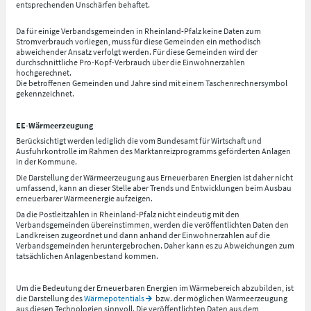
entsprechenden Unschärfen behaftet.
Da für einige Verbandsgemeinden in Rheinland-Pfalz keine Daten zum
Stromverbrauch vorliegen, muss für diese Gemeinden ein methodisch
abweichender Ansatz verfolgt werden. Für diese Gemeinden wird der
durchschnittliche Pro-Kopf-Verbrauch über die Einwohnerzahlen
hochgerechnet.
Die betroffenen Gemeinden und Jahre sind mit einem Taschenrechnersymbol
gekennzeichnet.
EE-Wärmeerzeugung
Berücksichtigt werden lediglich die vom Bundesamt für Wirtschaft und
Ausfuhrkontrolle im Rahmen des Marktanreizprogramms geförderten Anlagen
in der Kommune.
Die Darstellung der Wärmeerzeugung aus Erneuerbaren Energien ist daher nicht
umfassend, kann an dieser Stelle aber Trends und Entwicklungen beim Ausbau
erneuerbarer Wärmeenergie aufzeigen.
Da die Postleitzahlen in Rheinland-Pfalz nicht eindeutig mit den
Verbandsgemeinden übereinstimmen, werden die veröffentlichten Daten den
Landkreisen zugeordnet und dann anhand der Einwohnerzahlen auf die
Verbandsgemeinden heruntergebrochen. Daher kann es zu Abweichungen zum
tatsächlichen Anlagenbestand kommen.
Um die Bedeutung der Erneuerbaren Energien im Wärmebereich abzubilden, ist
die Darstellung des
Wärmepotentials
bzw. der möglichen Wärmeerzeugung
aus diesen Technologien sinnvoll. Die veröffentlichten Daten aus dem