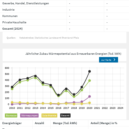
Gewerbe, Handel, Dienstleistungen
-
-
Industrie
-
-
Kommunen
-
-
Private Haushalte
-
-
Gesamt (2024)
-
-
Quellen:
Netzbetreiber
Statistisches Landesamt Rheinland-Pfalz
Jährlicher Zubau Wärmepotential aus Erneuerbaren Energien (Tsd. kWh)
zur Karte
Biomasse
Wärmepumpen
Solarthermie
Gesamt
Energieträger
Anzahl
Menge (Tsd. kWh)
Anteil (Menge) in %