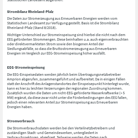
Strombilanz Rheinland-Pfalz
Die Daten zur Stromerzeugung aus Erneuerbaren Energien werden vom
Statistischen Landesamt zur Verfügung gestellt. Basis ist die Strombilanz
Rheinland-Pfalz (Stand 8/2018).
Wichtiger Unterschied zur Stromeinspeisung sind hierbei die nicht nach dem
EEG geförderten Strommengen. Diese beinhalten u.a. auch eigenverbrauchten
oder direktvermarkteten Strom sowie den biogenen Anteil der
Siedlungsabfälle, so dass die Bruttostromerzeugung aus Erneuerbaren
Energien im Vergleich zur EEG-Stromeinspeisung höher ausfällt.
EEG-Stromeinspeisung
Die EEG-Einspeisedaten werden jährlich beim Übertragungsnetzbetreiber
Amprion abgerufen, zusammengeführt und aufbereitet. Da in einigen Fällen
statt der Anschrift des Anlagenstandortes der Einspeisepunkt hinterlegt wurde,
kann es hier zu leichten Verzerrungen der regionalen Zuordnung kommen.
Zusätzlich wurden die Daten um nicht-EEG-geförderte Wasserkraftwerke (> 5
MW) ergänzt, da diese zwar nicht unter die Förderbedingungen des EEG fallen,
jedoch einen relevanten Anteil zur Stromeinspeisung aus Erneuerbaren
Energien haben.
Stromverbrauch
Die Stromverbrauchsdaten werden bei den Verteilnetzbetreibern und
zuständigen Stadt- und Gemeindewerken, untergliedert in
Verbrauchssektoren, abgefragt. Teilweise werden die Daten nach