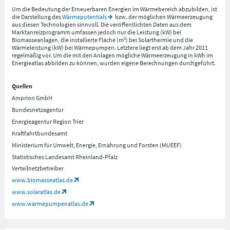
Um die Bedeutung der Erneuerbaren Energien im Wärmebereich abzubilden, ist
die Darstellung des
Wärmepotentials
bzw. der möglichen Wärmeerzeugung
aus diesen Technologien sinnvoll. Die veröffentlichten Daten aus dem
Marktanreizprogramm umfassen jedoch nur die Leistung (kW) bei
Biomasseanlagen, die installierte Fläche (m²) bei Solarthermie und die
Wärmeleistung (kW) bei Wärmepumpen. Letztere liegt erst ab dem Jahr 2011
regelmäßig vor. Um die mit den Anlagen mögliche Wärmeerzeugung in kWh im
Energieatlas abbilden zu können, wurden eigene Berechnungen durchgeführt.
Quellen
Amprion GmbH
Bundesnetzagentur
Energieagentur Region Trier
Kraftfahrtbundesamt
Ministerium für Umwelt, Energie, Ernährung und Forsten (MUEEF)
Statistisches Landesamt Rheinland-Pfalz
Verteilnetzbetreiber
www.biomasseatlas.de
www.solaratlas.de
www.wärmepumpenatlas.de