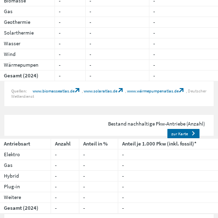
Biomasse
-
-
-
Gas
-
-
-
Geothermie
-
-
-
Solarthermie
-
-
-
Wasser
-
-
-
Wind
-
-
-
Wärmepumpen
-
-
-
Gesamt (2024)
-
-
-
Quellen:
www.biomasseatlas.de
www.solaratlas.de
www.wärmepumpenatlas.de
Deutscher
Wetterdienst
Bestand nachhaltige Pkw-Antriebe (Anzahl)
zur Karte
Antriebsart
Anzahl
Anteil in %
Anteil je 1.000 Pkw (inkl. fossil)*
Elektro
-
-
-
Gas
-
-
-
Hybrid
-
-
-
Plug-in
-
-
-
Weitere
-
-
-
Gesamt (2024)
-
-
-