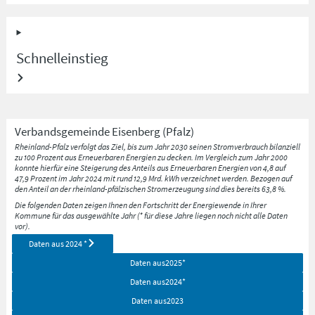
Schnelleinstieg
Verbandsgemeinde
Eisenberg (Pfalz)
Rheinland-Pfalz verfolgt das Ziel, bis zum Jahr 2030 seinen Stromverbrauch bilanziell
zu 100 Prozent aus Erneuerbaren Energien zu decken. Im Vergleich zum Jahr 2000
konnte hierfür eine Steigerung des Anteils aus Erneuerbaren Energien von 4,8 auf
47,9 Prozent im Jahr 2024 mit rund 12,9 Mrd. kWh verzeichnet werden. Bezogen auf
den Anteil an der rheinland-pfälzischen Stromerzeugung sind dies bereits 63,8 %.
Die folgenden Daten zeigen Ihnen den Fortschritt der Energiewende in Ihrer
Kommune für das ausgewählte Jahr (* für diese Jahre liegen noch nicht alle Daten
vor).
Daten aus
2024
*
Daten aus
2025
*
Daten aus
2024
*
Daten aus
2023