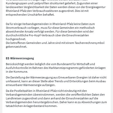
Kundengruppen und Lastprofilen strukturiert geliefert. Zugunsten einer
landesweiten Vergleichbarkeit der Daten werden diese von der Energieagentur
Rheinland-Pfalz den Verbrauchssektoren zugeordnet. Dies ist mit
entsprechenden Unschärfen behaftet.
Da für einige Verbandsgemeinden in Rheinland-Pfalz keine Daten zum
Stromverbrauch vorliegen, muss für diese Gemeinden ein methodisch
abweichender Ansatz verfolgt werden. Für diese Gemeinden wird der
durchschnittliche Pro-Kopf-Verbrauch über die Einwohnerzahlen
hochgerechnet.
Die betroffenen Gemeinden und Jahre sind mit einem Taschenrechnersymbol
gekennzeichnet.
EE-Wärmeerzeugung
Berücksichtigt werden lediglich die vom Bundesamt für Wirtschaft und
Ausfuhrkontrolle im Rahmen des Marktanreizprogramms geförderten Anlagen
in der Kommune.
Die Darstellung der Wärmeerzeugung aus Erneuerbaren Energien ist daher nicht
umfassend, kann an dieser Stelle aber Trends und Entwicklungen beim Ausbau
erneuerbarer Wärmeenergie aufzeigen.
Da die Postleitzahlen in Rheinland-Pfalz nicht eindeutig mit den
Verbandsgemeinden übereinstimmen, werden die veröffentlichten Daten den
Landkreisen zugeordnet und dann anhand der Einwohnerzahlen auf die
Verbandsgemeinden heruntergebrochen. Daher kann es zu Abweichungen zum
tatsächlichen Anlagenbestand kommen.