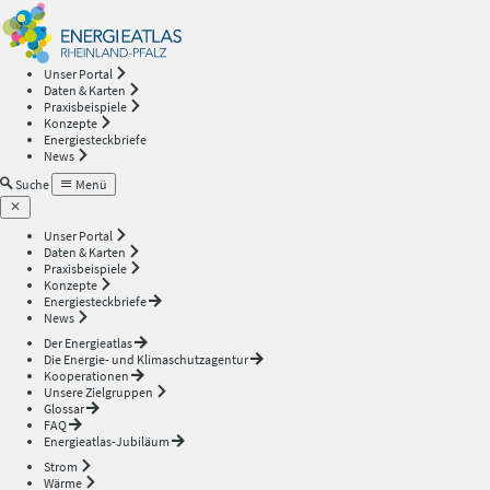
Energieatlas
—
Unser Portal
Daten & Karten
Rheinland-
Praxisbeispiele
Konzepte
Energiesteckbriefe
Pfalz
News
Suche
Menü
Unser Portal
Daten & Karten
Praxisbeispiele
Konzepte
Energiesteckbriefe
News
Der Energieatlas
Die Energie- und Klimaschutzagentur
Kooperationen
Unsere Zielgruppen
Glossar
FAQ
Energieatlas-Jubiläum
Strom
Wärme