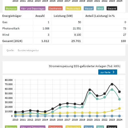
Biomasse
Klär- und Deponiegas
Geothermie
Photovoltaik
Wasser
Wind
Gesamt
Energieträger
Anzahl
Leistung (kW)
Anteil (Leistung) in %
Gas
1
50
0
Photovoltaik
1.008
21.551
73
Wind
3
8.100
27
Gesamt (2024)
1.012
29.701
100
Quelle:
Bundesnetzagentur
Stromeinspeisung EEG-geförderter Anlagen (Tsd. kWh)
zur Karte
Biomasse
Klär- und Deponiegas
Geothermie
Photovoltaik
Wasser
Wind
Gesamt