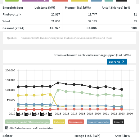
Energieträger
Leistung (kW)
Menge (Tsd. kWh)
Anteil (Menge) in %
Photovoltaik
20.917
16.747
31
Wind
21.850
37.139
69
Gesamt (2024)
42.767
53.886
100
Quellen:
Amprion GmbH
Bundesnetzagentur
Statistisches Landesamt Rheinland-Pfalz
Stromverbrauch nach Verbrauchergruppen (Tsd. kWh)
zur Karte
Gewerbe / Handel / Dienstleistungen
Industrie
Kommunen
Private Haushalte
Gesamt
- Die Daten basieren auf Landesdaten.
Sektor
Menge (Tsd. kWh)
Anteil in %