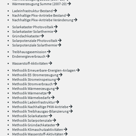
Wärmeerzeugung Summe (2007-20)
Ladeinfrastruktur Bestand
Nachhaltige Pkw-Antriebe Bestand
Nachhaltige Pkw-Antriebe Veränderung
Solarkataster Photovoltaik
Solarkataster Solarthermie
Gründachkataster
Solarpotenziale Photovoltaik
Solarpotenziale Solarthermie
Treibhausgasemission
Endenergieverbrauch
Wasserstoff-Aktivitäten
Methodik Erneuerbare-Energien-Anlagen
Methodik EE-Stromerzeugung
Methodik Stromeinspeisung
Methodik Stromverbrauch
Methodik Wärmeerzeugung
Methodik Wärmenetze
Methodik Wärmebedarfe
Methodik Ladeinfrastruktur
Methodik Nachhaltige PKW-Antriebe
Methodik Treibhausgas-Bilanzierung
Methodik Solarkataster
Methodik Solarpotenziale
Methodik Gründachkataster
Methodik Klimaschutzaktivitäten
Methodik Wasserstoff-Aktivitäten