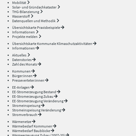
Mobilität
Solar- und Gründachkataster
THG-Bilanzierung
Wasserstoff
Datenquellen und Methodik
Übersichtskarte Praxisbeispiele
Informationen
Projekte melden
Übersichtskarte Kommunale Klimaschutzaktivitäten
Informationen
Aktuelles
Datenstories
Zahl des Monats
Kommunen
Bürger:innen
Presseverteter:innen
EE-Anlagen
EE-Stromerzeugung Bestand
EE-Stromerzeugung Zubau
EE-Stromerzeugung Veränderung
Stromeinspeisung
Stromeinspeisung Veränderung
Stromverbrauch
Wärmenetze
Wärmebedarf Kommunen
Wärmebedarf Baublöcke
Wärmeerzeugung Zubau (2007-20)