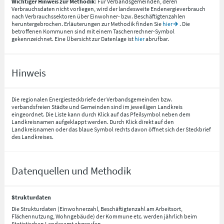
Wichtiger Hinweis zur Methodik
: Für Verbandsgemeinden, deren
Verbrauchsdaten nicht vorliegen, wird der landesweite Endenergieverbrauch
nach Verbrauchssektoren über Einwohner- bzw. Beschäftigtenzahlen
heruntergebrochen. Erläuterungen zur Methodik finden Sie
hier
. Die
betroffenen Kommunen sind mit einem Taschenrechner-Symbol
gekennzeichnet. Eine Übersicht zur Datenlage ist
hier
abrufbar.
Hinweis
Die regionalen Energiesteckbriefe der Verbandsgemeinden bzw.
verbandsfreien Städte und Gemeinden sind im jeweiligen Landkreis
eingeordnet. Die Liste kann durch Klick auf das Pfeilsymbol neben dem
Landkreisnamen aufgeklappt werden. Durch Klick direkt auf den
Landkreisnamen oder das blaue Symbol rechts davon öffnet sich der Steckbrief
des Landkreises.
Datenquellen und Methodik
Strukturdaten
Die Strukturdaten (Einwohnerzahl, Beschäftigtenzahl am Arbeitsort,
Flächennutzung, Wohngebäude) der Kommune etc. werden jährlich beim
Statistischen Landesamt abgerufen.