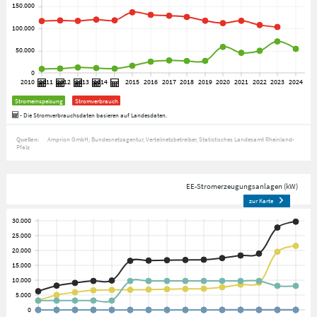
Stromeinspeisung
Stromverbrauch
- Die Stromverbrauchsdaten basieren auf Landesdaten.
Quellen:
Amprion GmbH
Bundesnetzagentur
Verteilnetzbetreiber
Statistisches Landesamt Rheinland-
Pfalz
EE-Stromerzeugungsanlagen (kW)
zur Karte