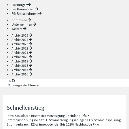
Für Bürger
Für Kommunen
Für Unternehmen
Kommune
Unternehmen
Weitere
Archiv 2025
Archiv 2024
Archiv 2023
Archiv 2022
Archiv 2021
Archiv 2020
Archiv 2019
Archiv 2018
Archiv 2017
Archiv 2016
Energiesteckbriefe
Schnelleinstieg
Intro
Basisdaten
Bruttostromerzeugung Rheinland-Pfalz
Stromeinspeisungsbilanz
EE-Stromerzeugungsanlagen
EEG-Stromeinspeisung
Stromverbrauch
EE-Wärmepotential (bis 2020)
Nachhaltige Pkw