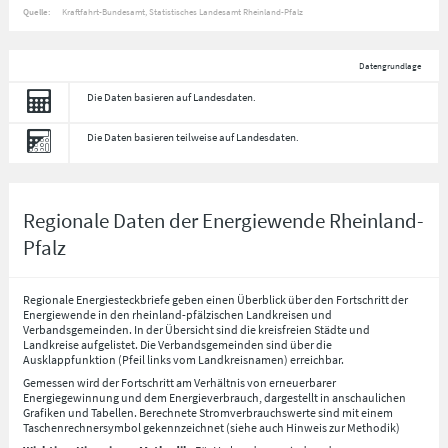
Quelle:
Kraftfahrt-Bundesamt, Statistisches Landesamt Rheinland-Pfalz
Datengrundlage
Die Daten basieren auf Landesdaten.
Die Daten basieren teilweise auf Landesdaten.
Regionale Daten der Energiewende Rheinland-
Pfalz
Regionale Energiesteckbriefe geben einen Überblick über den Fortschritt der
Energiewende in den rheinland-pfälzischen Landkreisen und
Verbandsgemeinden. In der Übersicht sind die kreisfreien Städte und
Landkreise aufgelistet. Die Verbandsgemeinden sind über die
Ausklappfunktion (Pfeil links vom Landkreisnamen) erreichbar.
Gemessen wird der Fortschritt am Verhältnis von erneuerbarer
Energiegewinnung und dem Energieverbrauch, dargestellt in anschaulichen
Grafiken und Tabellen. Berechnete Stromverbrauchswerte sind mit einem
Taschenrechnersymbol gekennzeichnet (siehe auch Hinweis zur Methodik)