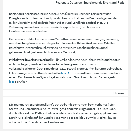
Regionale Daten der Energiewende Rheinland-Pfalz
Regionale Energiesteckbriefe geben einen Überblick über den Fortschritt der
Energiewende in den rheinland-pfälzischen Landkreisen und Verbandsgemeinden.
In der Übersicht sind die kreisfreien Städte und Landkreise aufgelistet. Die
Verbandsgemeinden sind über die Ausklappfunktion (Pfeil links vom
Landkreisnamen) erreichbar.
Gemessen wird der Fortschritt am Verhältnis von erneuerbarer Energiegewinnung
und dem Energieverbrauch, dargestellt in anschaulichen Grafiken und Tabellen.
Berechnete Stromverbrauchswerte sind mit einem Taschenrechnersymbol
gekennzeichnet (siehe auch Hinweis zur Methodik)
Wichtiger Hinweis zur Methodik
: Für Verbandsgemeinden, deren Verbrauchsdaten
nicht vorliegen, wird der landesweite Endenergieverbrauch nach
Verbrauchssektoren über Einwohner- bzw. Beschäftigtenzahlen heruntergebrochen.
Erläuterungen zur Methodik finden Sie
hier
. Die betroffenen Kommunen sind mit
einem Taschenrechner-Symbol gekennzeichnet. Eine Übersicht zur Datenlage ist
hier
abrufbar.
Hinweis
Die regionalen Energiesteckbriefe der Verbandsgemeinden bzw. verbandsfreien
Städte und Gemeinden sind im jeweiligen Landkreis eingeordnet. Die Liste kann
durch Klick auf das Pfeilsymbol neben dem Landkreisnamen aufgeklappt werden.
Durch Klick direkt auf den Landkreisnamen oder das blaue Symbol rechts davon
öffnet sich der Steckbrief des Landkreises.