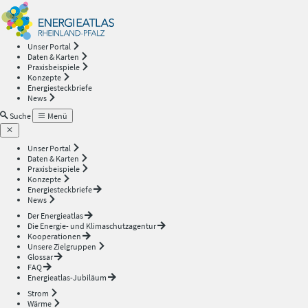
Energieatlas
—
Unser Portal
Daten & Karten
Rheinland-
Praxisbeispiele
Konzepte
Energiesteckbriefe
Pfalz
News
Suche
Menü
Unser Portal
Daten & Karten
Praxisbeispiele
Konzepte
Energiesteckbriefe
News
Der Energieatlas
Die Energie- und Klimaschutzagentur
Kooperationen
Unsere Zielgruppen
Glossar
FAQ
Energieatlas-Jubiläum
Strom
Wärme