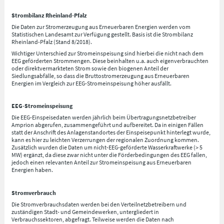
Strombilanz Rheinland-Pfalz
Die Daten zur Stromerzeugung aus Erneuerbaren Energien werden vom
Statistischen Landesamt zur Verfügung gestellt. Basis ist die Strombilanz
Rheinland-Pfalz (Stand 8/2018).
Wichtiger Unterschied zur Stromeinspeisung sind hierbei die nicht nach dem
EEG geförderten Strommengen. Diese beinhalten u.a. auch eigenverbrauchten
oder direktvermarkteten Strom sowie den biogenen Anteil der
Siedlungsabfälle, so dass die Bruttostromerzeugung aus Erneuerbaren
Energien im Vergleich zur EEG-Stromeinspeisung höher ausfällt.
EEG-Stromeinspeisung
Die EEG-Einspeisedaten werden jährlich beim Übertragungsnetzbetreiber
Amprion abgerufen, zusammengeführt und aufbereitet. Da in einigen Fällen
statt der Anschrift des Anlagenstandortes der Einspeisepunkt hinterlegt wurde,
kann es hier zu leichten Verzerrungen der regionalen Zuordnung kommen.
Zusätzlich wurden die Daten um nicht-EEG-geförderte Wasserkraftwerke (> 5
MW) ergänzt, da diese zwar nicht unter die Förderbedingungen des EEG fallen,
jedoch einen relevanten Anteil zur Stromeinspeisung aus Erneuerbaren
Energien haben.
Stromverbrauch
Die Stromverbrauchsdaten werden bei den Verteilnetzbetreibern und
zuständigen Stadt- und Gemeindewerken, untergliedert in
Verbrauchssektoren, abgefragt. Teilweise werden die Daten nach