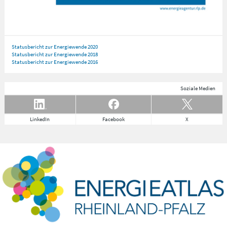
Statusbericht zur Energiewende 2020
Statusbericht zur Energiewende 2018
Statusbericht zur Energiewende 2016
Soziale Medien
LinkedIn
Facebook
X