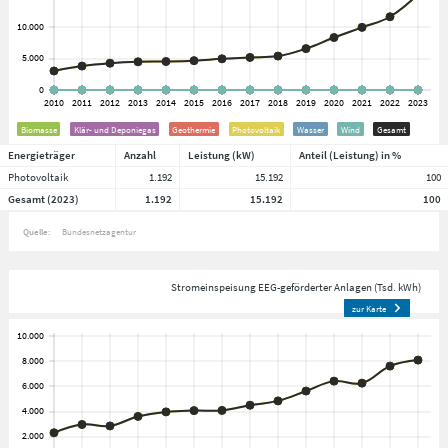
Biomasse
Klär- und Deponiegas
Geothermie
Photovoltaik
Wasser
Wind
Gesamt
Energieträger
Anzahl
Leistung (kW)
Anteil (Leistung) in %
Photovoltaik
1.192
15.192
100
Gesamt (2023)
1.192
15.192
100
Quelle:
Bundesnetzagentur
Stromeinspeisung EEG-geförderter Anlagen (Tsd. kWh)
zur Karte