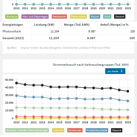
Biomasse
Klär- und Deponiegas
Geothermie
Photovoltaik
Wasser
Wind
Gesamt
Energieträger
Leistung (kW)
Menge (Tsd. kWh)
Anteil (Menge) in %
Photovoltaik
11.204
8.087
100
Gesamt (2023)
11.204
8.087
100
Quellen:
Amprion GmbH
Bundesnetzagentur
Statistisches Landesamt Rheinland-Pfalz
Stromverbrauch nach Verbrauchergruppen (Tsd. kWh)
zur Karte
Gewerbe / Handel / Dienstleistungen
Industrie
Kommunen
Private Haushalte
Gesamt