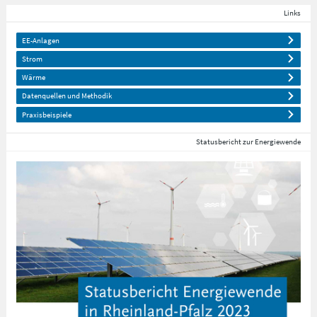
Links
EE-Anlagen
Strom
Wärme
Datenquellen und Methodik
Praxisbeispiele
Statusbericht zur Energiewende