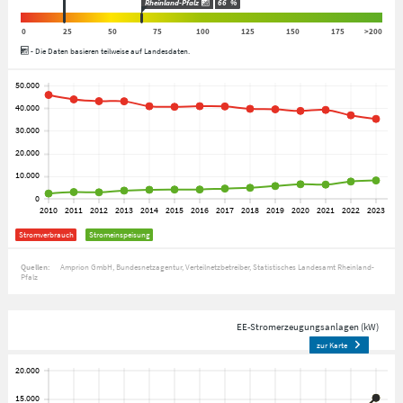
Rheinland-Pfalz
66
%
0
25
50
75
100
125
150
175
>200
- Die Daten basieren teilweise auf Landesdaten.
Stromverbrauch
Stromeinspeisung
Quellen:
Amprion GmbH
Bundesnetzagentur
Verteilnetzbetreiber
Statistisches Landesamt Rheinland-
Pfalz
EE-Stromerzeugungsanlagen (kW)
zur Karte