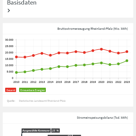
Basisdaten
Bruttostromerzeugung Rheinland-Pfalz (Mio. kWh)
Gesamt
Erneuerbare Energien
Quelle:
Statistisches Landesamt Rheinland-Pfalz
Stromeinspeisungsbilanz (Tsd. kWh)
Ausgewählte Kommune
23
%