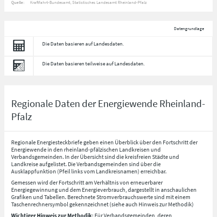
Quelle:
Kraftfahrt-Bundesamt, Statistisches Landesamt Rheinland-Pfalz
Datengrundlage
Die Daten basieren auf Landesdaten.
Die Daten basieren teilweise auf Landesdaten.
Regionale Daten der Energiewende Rheinland-
Pfalz
Regionale Energiesteckbriefe geben einen Überblick über den Fortschritt der
Energiewende in den rheinland-pfälzischen Landkreisen und
Verbandsgemeinden. In der Übersicht sind die kreisfreien Städte und
Landkreise aufgelistet. Die Verbandsgemeinden sind über die
Ausklappfunktion (Pfeil links vom Landkreisnamen) erreichbar.
Gemessen wird der Fortschritt am Verhältnis von erneuerbarer
Energiegewinnung und dem Energieverbrauch, dargestellt in anschaulichen
Grafiken und Tabellen. Berechnete Stromverbrauchswerte sind mit einem
Taschenrechnersymbol gekennzeichnet (siehe auch Hinweis zur Methodik)
Wichtiger Hinweis zur Methodik
: Für Verbandsgemeinden, deren