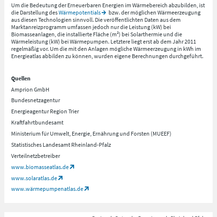
Um die Bedeutung der Erneuerbaren Energien im Wärmebereich abzubilden, ist
die Darstellung des
Wärmepotentials
bzw. der möglichen Wärmeerzeugung
aus diesen Technologien sinnvoll. Die veröffentlichten Daten aus dem
Marktanreizprogramm umfassen jedoch nur die Leistung (kW) bei
Biomasseanlagen, die installierte Fläche (m²) bei Solarthermie und die
Wärmeleistung (kW) bei Wärmepumpen. Letztere liegt erst ab dem Jahr 2011
regelmäßig vor. Um die mit den Anlagen mögliche Wärmeerzeugung in kWh im
Energieatlas abbilden zu können, wurden eigene Berechnungen durchgeführt.
Quellen
Amprion GmbH
Bundesnetzagentur
Energieagentur Region Trier
Kraftfahrtbundesamt
Ministerium für Umwelt, Energie, Ernährung und Forsten (MUEEF)
Statistisches Landesamt Rheinland-Pfalz
Verteilnetzbetreiber
www.biomasseatlas.de
www.solaratlas.de
www.wärmepumpenatlas.de