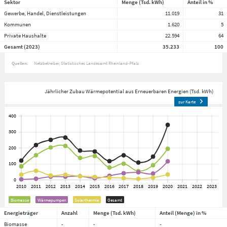
Sektor
Menge (Tsd. kWh)
Anteil in %
Gewerbe, Handel, Dienstleistungen
11.019
31
Kommunen
1.620
5
Private Haushalte
22.594
64
Gesamt (2023)
35.233
100
Quellen:
Netzbetreiber
Statistisches Landesamt Rheinland-Pfalz
Jährlicher Zubau Wärmepotential aus Erneuerbaren Energien (Tsd. kWh)
zur Karte
Biomasse
Wärmepumpen
Solarthermie
Gesamt
Energieträger
Anzahl
Menge (Tsd. kWh)
Anteil (Menge) in %
Biomasse
-
-
-