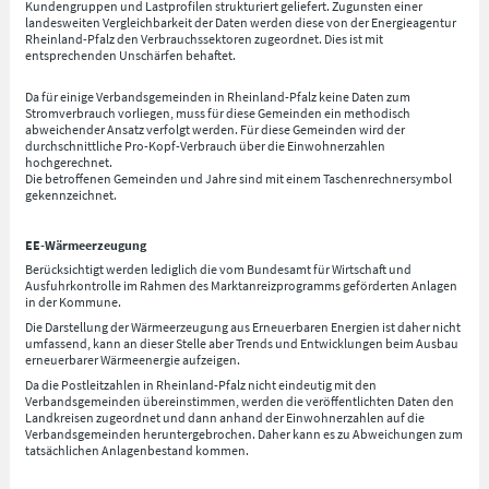
Kundengruppen und Lastprofilen strukturiert geliefert. Zugunsten einer
landesweiten Vergleichbarkeit der Daten werden diese von der Energieagentur
Rheinland-Pfalz den Verbrauchssektoren zugeordnet. Dies ist mit
entsprechenden Unschärfen behaftet.
Da für einige Verbandsgemeinden in Rheinland-Pfalz keine Daten zum
Stromverbrauch vorliegen, muss für diese Gemeinden ein methodisch
abweichender Ansatz verfolgt werden. Für diese Gemeinden wird der
durchschnittliche Pro-Kopf-Verbrauch über die Einwohnerzahlen
hochgerechnet.
Die betroffenen Gemeinden und Jahre sind mit einem Taschenrechnersymbol
gekennzeichnet.
EE-Wärmeerzeugung
Berücksichtigt werden lediglich die vom Bundesamt für Wirtschaft und
Ausfuhrkontrolle im Rahmen des Marktanreizprogramms geförderten Anlagen
in der Kommune.
Die Darstellung der Wärmeerzeugung aus Erneuerbaren Energien ist daher nicht
umfassend, kann an dieser Stelle aber Trends und Entwicklungen beim Ausbau
erneuerbarer Wärmeenergie aufzeigen.
Da die Postleitzahlen in Rheinland-Pfalz nicht eindeutig mit den
Verbandsgemeinden übereinstimmen, werden die veröffentlichten Daten den
Landkreisen zugeordnet und dann anhand der Einwohnerzahlen auf die
Verbandsgemeinden heruntergebrochen. Daher kann es zu Abweichungen zum
tatsächlichen Anlagenbestand kommen.