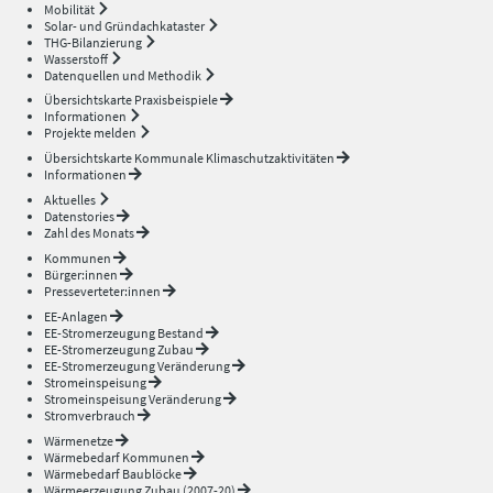
Mobilität
Solar- und Gründachkataster
THG-Bilanzierung
Wasserstoff
Datenquellen und Methodik
Übersichtskarte Praxisbeispiele
Informationen
Projekte melden
Übersichtskarte Kommunale Klimaschutzaktivitäten
Informationen
Aktuelles
Datenstories
Zahl des Monats
Kommunen
Bürger:innen
Presseverteter:innen
EE-Anlagen
EE-Stromerzeugung Bestand
EE-Stromerzeugung Zubau
EE-Stromerzeugung Veränderung
Stromeinspeisung
Stromeinspeisung Veränderung
Stromverbrauch
Wärmenetze
Wärmebedarf Kommunen
Wärmebedarf Baublöcke
Wärmeerzeugung Zubau (2007-20)