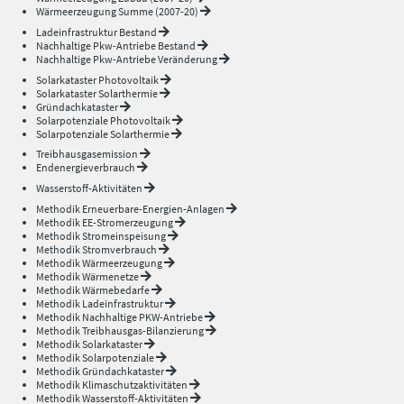
Wärmeerzeugung Summe (2007-20)
Ladeinfrastruktur Bestand
Nachhaltige Pkw-Antriebe Bestand
Nachhaltige Pkw-Antriebe Veränderung
Solarkataster Photovoltaik
Solarkataster Solarthermie
Gründachkataster
Solarpotenziale Photovoltaik
Solarpotenziale Solarthermie
Treibhausgasemission
Endenergieverbrauch
Wasserstoff-Aktivitäten
Methodik Erneuerbare-Energien-Anlagen
Methodik EE-Stromerzeugung
Methodik Stromeinspeisung
Methodik Stromverbrauch
Methodik Wärmeerzeugung
Methodik Wärmenetze
Methodik Wärmebedarfe
Methodik Ladeinfrastruktur
Methodik Nachhaltige PKW-Antriebe
Methodik Treibhausgas-Bilanzierung
Methodik Solarkataster
Methodik Solarpotenziale
Methodik Gründachkataster
Methodik Klimaschutzaktivitäten
Methodik Wasserstoff-Aktivitäten