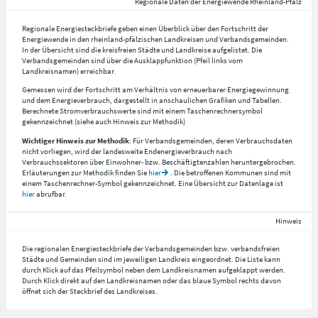
Regionale Daten der Energiewende Rheinland-Pfalz
Regionale Energiesteckbriefe geben einen Überblick über den Fortschritt der
Energiewende in den rheinland-pfälzischen Landkreisen und Verbandsgemeinden.
In der Übersicht sind die kreisfreien Städte und Landkreise aufgelistet. Die
Verbandsgemeinden sind über die Ausklappfunktion (Pfeil links vom
Landkreisnamen) erreichbar.
Gemessen wird der Fortschritt am Verhältnis von erneuerbarer Energiegewinnung
und dem Energieverbrauch, dargestellt in anschaulichen Grafiken und Tabellen.
Berechnete Stromverbrauchswerte sind mit einem Taschenrechnersymbol
gekennzeichnet (siehe auch Hinweis zur Methodik)
Wichtiger Hinweis zur Methodik
: Für Verbandsgemeinden, deren Verbrauchsdaten
nicht vorliegen, wird der landesweite Endenergieverbrauch nach
Verbrauchssektoren über Einwohner- bzw. Beschäftigtenzahlen heruntergebrochen.
Erläuterungen zur Methodik finden Sie
hier
. Die betroffenen Kommunen sind mit
einem Taschenrechner-Symbol gekennzeichnet. Eine Übersicht zur Datenlage ist
hier
abrufbar.
Hinweis
Die regionalen Energiesteckbriefe der Verbandsgemeinden bzw. verbandsfreien
Städte und Gemeinden sind im jeweiligen Landkreis eingeordnet. Die Liste kann
durch Klick auf das Pfeilsymbol neben dem Landkreisnamen aufgeklappt werden.
Durch Klick direkt auf den Landkreisnamen oder das blaue Symbol rechts davon
öffnet sich der Steckbrief des Landkreises.