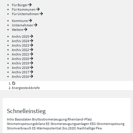
Für Bürger
Für Kommunen
Für Unternehmen
Kommune
Unternehmen
Weitere
Archiv 2025
Archiv 2024
Archiv 2023
Archiv 2022
Archiv 2021
Archiv 2020
Archiv 2019
Archiv 2018
Archiv 2017
Archiv 2016
Energiesteckbriefe
Schnelleinstieg
Intro
Basisdaten
Bruttostromerzeugung Rheinland-Pfalz
Stromeinspeisungsbilanz
EE-Stromerzeugungsanlagen
EEG-Stromeinspeisung
Stromverbrauch
EE-Wärmepotential (bis 2020)
Nachhaltige Pkw