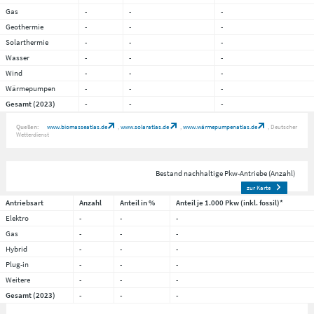
Gas
-
-
-
Geothermie
-
-
-
Solarthermie
-
-
-
Wasser
-
-
-
Wind
-
-
-
Wärmepumpen
-
-
-
Gesamt (2023)
-
-
-
Quellen:
www.biomasseatlas.de
www.solaratlas.de
www.wärmepumpenatlas.de
Deutscher
Wetterdienst
Bestand nachhaltige Pkw-Antriebe (Anzahl)
zur Karte
Antriebsart
Anzahl
Anteil in %
Anteil je 1.000 Pkw (inkl. fossil)*
Elektro
-
-
-
Gas
-
-
-
Hybrid
-
-
-
Plug-in
-
-
-
Weitere
-
-
-
Gesamt (2023)
-
-
-