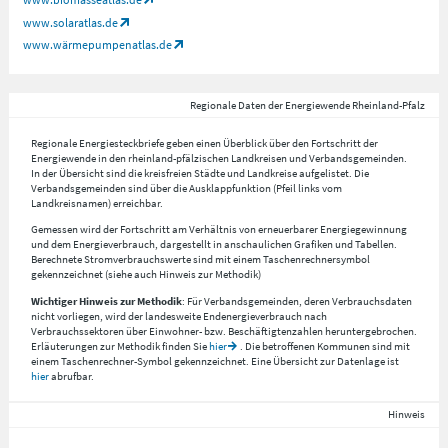
www.solaratlas.de
www.wärmepumpenatlas.de
Regionale Daten der Energiewende Rheinland-Pfalz
Regionale Energiesteckbriefe geben einen Überblick über den Fortschritt der
Energiewende in den rheinland-pfälzischen Landkreisen und Verbandsgemeinden.
In der Übersicht sind die kreisfreien Städte und Landkreise aufgelistet. Die
Verbandsgemeinden sind über die Ausklappfunktion (Pfeil links vom
Landkreisnamen) erreichbar.
Gemessen wird der Fortschritt am Verhältnis von erneuerbarer Energiegewinnung
und dem Energieverbrauch, dargestellt in anschaulichen Grafiken und Tabellen.
Berechnete Stromverbrauchswerte sind mit einem Taschenrechnersymbol
gekennzeichnet (siehe auch Hinweis zur Methodik)
Wichtiger Hinweis zur Methodik
: Für Verbandsgemeinden, deren Verbrauchsdaten
nicht vorliegen, wird der landesweite Endenergieverbrauch nach
Verbrauchssektoren über Einwohner- bzw. Beschäftigtenzahlen heruntergebrochen.
Erläuterungen zur Methodik finden Sie
hier
. Die betroffenen Kommunen sind mit
einem Taschenrechner-Symbol gekennzeichnet. Eine Übersicht zur Datenlage ist
hier
abrufbar.
Hinweis