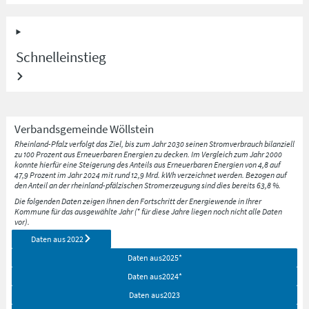
Schnelleinstieg
Verbandsgemeinde
Wöllstein
Rheinland-Pfalz verfolgt das Ziel, bis zum Jahr 2030 seinen Stromverbrauch bilanziell
zu 100 Prozent aus Erneuerbaren Energien zu decken. Im Vergleich zum Jahr 2000
konnte hierfür eine Steigerung des Anteils aus Erneuerbaren Energien von 4,8 auf
47,9 Prozent im Jahr 2024 mit rund 12,9 Mrd. kWh verzeichnet werden. Bezogen auf
den Anteil an der rheinland-pfälzischen Stromerzeugung sind dies bereits 63,8 %.
Die folgenden Daten zeigen Ihnen den Fortschritt der Energiewende in Ihrer
Kommune für das ausgewählte Jahr (* für diese Jahre liegen noch nicht alle Daten
vor).
Daten aus
2022
Daten aus
2025
*
Daten aus
2024
*
Daten aus
2023