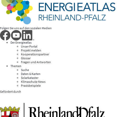
Folgen Sie uns auf den sozialen Medien
Der Energieatlas
Unser Portal
Projekt melden
Kooperationspartner
Glossar
Fragen und Antworten
Themen
Suche
Daten & Karten
Solarkataster
Klimaschutz-News
Praxisbeispiele
Gefördert durch