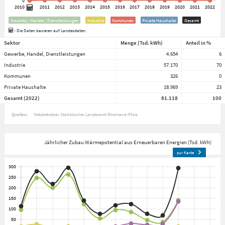
Gewerbe / Handel / Dienstleistungen
Industrie
Kommunen
Private Haushalte
Gesamt
- Die Daten basieren auf Landesdaten.
Sektor
Menge (Tsd. kWh)
Anteil in %
Gewerbe, Handel, Dienstleistungen
4.654
6
Industrie
57.170
70
Kommunen
326
0
Private Haushalte
18.969
23
Gesamt (2022)
81.118
100
Quellen:
Netzbetreiber
Statistisches Landesamt Rheinland-Pfalz
Jährlicher Zubau Wärmepotential aus Erneuerbaren Energien (Tsd. kWh)
zur Karte