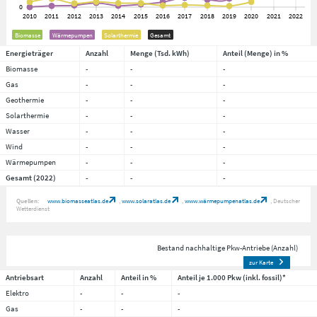
Biomasse
Wärmepumpen
Solarthermie
Gesamt
Energieträger
Anzahl
Menge (Tsd. kWh)
Anteil (Menge) in %
Biomasse
-
-
-
Gas
-
-
-
Geothermie
-
-
-
Solarthermie
-
-
-
Wasser
-
-
-
Wind
-
-
-
Wärmepumpen
-
-
-
Gesamt (2022)
-
-
-
Quellen:
www.biomasseatlas.de
www.solaratlas.de
www.wärmepumpenatlas.de
Deutscher
Wetterdienst
Bestand nachhaltige Pkw-Antriebe (Anzahl)
zur Karte
Antriebsart
Anzahl
Anteil in %
Anteil je 1.000 Pkw (inkl. fossil)*
Elektro
-
-
-
Gas
-
-
-