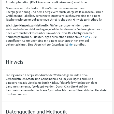
Ausklappfunktion (Pfeil links vom Landkreisnamen) erreichbar.
Gemessen wird der Fortschritt am Verhältnis von erneuerbarer
Energiegewinnung und dem Energieverbrauch, dargestellt in anschaulichen
Grafiken und Tabellen. Berechnete Stromverbrauchswerte sind mit einem
Taschenrechnersymbol gekennzeichnet (siehe auch Hinweis zur Methodik)
Wichtiger Hinweis zur Methodik
: Für Verbandsgemeinden, deren
Verbrauchsdaten nicht vorliegen, wird der landesweite Endenergieverbrauch
nach Verbrauchssektoren über Einwohner- bzw. Beschäftigtenzahlen
heruntergebrochen. Erläuterungen zur Methodik finden Sie
hier
. Die
betroffenen Kommunen sind mit einem Taschenrechner-Symbol
gekennzeichnet. Eine Übersicht zur Datenlage ist
hier
abrufbar.
Hinweis
Die regionalen Energiesteckbriefe der Verbandsgemeinden bzw.
verbandsfreien Städte und Gemeinden sind im jeweiligen Landkreis
eingeordnet. Die Liste kann durch Klick auf das Pfeilsymbol neben dem
Landkreisnamen aufgeklappt werden. Durch Klick direkt auf den
Landkreisnamen oder das blaue Symbol rechts davon öffnet sich der Steckbrief
des Landkreises.
Datenquellen und Methodik