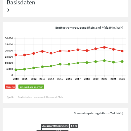
Basisdaten
Bruttostromerzeugung Rheinland-Pfalz (Mio. kWh)
Gesamt
Erneuerbare Energien
Quelle:
Statistisches Landesamt Rheinland-Pfalz
Stromeinspeisungsbilanz (Tsd. kWh)
Ausgewählte Kommune
58
%