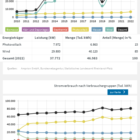
Biomasse
Klär- und Deponiegas
Geothermie
Photovoltaik
Wasser
Wind
Gesamt
Energieträger
Leistung (kW)
Menge (Tsd. kWh)
Anteil (Menge) in %
Photovoltaik
7.972
6.863
15
Wind
29.800
40.120
85
Gesamt (2022)
37.772
46.983
100
Quellen:
Amprion GmbH
Bundesnetzagentur
Statistisches Landesamt Rheinland-Pfalz
Stromverbrauch nach Verbrauchergruppen (Tsd. kWh)
zur Karte