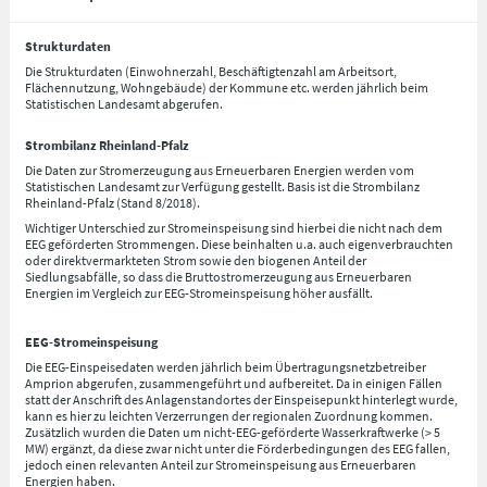
Strukturdaten
Die Strukturdaten (Einwohnerzahl, Beschäftigtenzahl am Arbeitsort,
Flächennutzung, Wohngebäude) der Kommune etc. werden jährlich beim
Statistischen Landesamt abgerufen.
Strombilanz Rheinland-Pfalz
Die Daten zur Stromerzeugung aus Erneuerbaren Energien werden vom
Statistischen Landesamt zur Verfügung gestellt. Basis ist die Strombilanz
Rheinland-Pfalz (Stand 8/2018).
Wichtiger Unterschied zur Stromeinspeisung sind hierbei die nicht nach dem
EEG geförderten Strommengen. Diese beinhalten u.a. auch eigenverbrauchten
oder direktvermarkteten Strom sowie den biogenen Anteil der
Siedlungsabfälle, so dass die Bruttostromerzeugung aus Erneuerbaren
Energien im Vergleich zur EEG-Stromeinspeisung höher ausfällt.
EEG-Stromeinspeisung
Die EEG-Einspeisedaten werden jährlich beim Übertragungsnetzbetreiber
Amprion abgerufen, zusammengeführt und aufbereitet. Da in einigen Fällen
statt der Anschrift des Anlagenstandortes der Einspeisepunkt hinterlegt wurde,
kann es hier zu leichten Verzerrungen der regionalen Zuordnung kommen.
Zusätzlich wurden die Daten um nicht-EEG-geförderte Wasserkraftwerke (> 5
MW) ergänzt, da diese zwar nicht unter die Förderbedingungen des EEG fallen,
jedoch einen relevanten Anteil zur Stromeinspeisung aus Erneuerbaren
Energien haben.