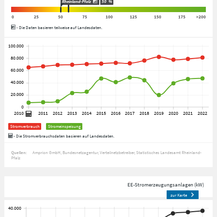
Rheinland-Pfalz
50
%
0
25
50
75
100
125
150
175
>200
- Die Daten basieren teilweise auf Landesdaten.
Stromverbrauch
Stromeinspeisung
- Die Stromverbrauchsdaten basieren auf Landesdaten.
Quellen:
Amprion GmbH
Bundesnetzagentur
Verteilnetzbetreiber
Statistisches Landesamt Rheinland-
Pfalz
EE-Stromerzeugungsanlagen (kW)
zur Karte