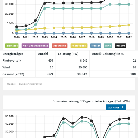
Biomasse
Klär- und Deponiegas
Geothermie
Photovoltaik
Wasser
Wind
Gesamt
Energieträger
Anzahl
Leistung (kW)
Anteil (Leistung) in %
Photovoltaik
654
8.542
22
Wind
15
29.800
78
Gesamt (2022)
669
38.342
100
Quelle:
Bundesnetzagentur
Stromeinspeisung EEG-geförderter Anlagen (Tsd. kWh)
zur Karte