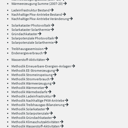
Wärmeerzeugung Summe (2007-20)
Ladeinfrastruktur Bestand
Nachhaltige Pkw-Antriebe Bestand
Nachhaltige Pkw-Antriebe Veränderung
Solarkataster Photovoltaik
Solarkataster Solarthermie
Gründachkataster
Solarpotenziale Photovoltaik
Solarpotenziale Solarthermie
Treibhausgasemission
Endenergieverbrauch
Wasserstoff-Aktivitäten
Methodik Erneuerbare-Energien-Anlagen
Methodik EE-Stromerzeugung
Methodik Stromeinspeisung
Methodik Stromverbrauch
Methodik Wärmeerzeugung
Methodik Wärmenetze
Methodik Wärmebedarfe
Methodik Ladeinfrastruktur
Methodik Nachhaltige PKW-Antriebe
Methodik Treibhausgas-Bilanzierung
Methodik Solarkataster
Methodik Solarpotenziale
Methodik Gründachkataster
Methodik Klimaschutzaktivitäten
Methodik Wasserstoff-Aktivitäten