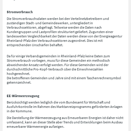
Stromverbrauch
Die Stromverbrauchsdaten werden bei den Verteilnetzbetreibern und
zuständigen Stadt- und Gemeindewerken, untergliedert in
Verbrauchssektoren, abgefragt. Teilweise werden die Daten nach
Kundengruppen und Lastprofilen strukturiert geliefert. Zugunsten einer
landesweiten Vergleichbarkeit der Daten werden diese von der Energieagentur
Rheinland-Pfalz den Verbrauchssektoren zugeordnet. Dies ist mit
entsprechenden Unschärfen behaftet.
Da für einige Verbandsgemeinden in Rheinland-Pfalz keine Daten zum
Stromverbrauch vorliegen, muss für diese Gemeinden ein methodisch
abweichender Ansatz verfolgt werden. Für diese Gemeinden wird der
durchschnittliche Pro-Kopf-Verbrauch über die Einwohnerzahlen
hochgerechnet.
Die betroffenen Gemeinden und Jahre sind mit einem Taschenrechnersymbol
gekennzeichnet.
EE-Wärmeerzeugung
Berücksichtigt werden lediglich die vom Bundesamt für Wirtschaft und
Ausfuhrkontrolle im Rahmen des Marktanreizprogramms geförderten Anlagen
in der Kommune.
Die Darstellung der Wärmeerzeugung aus Erneuerbaren Energien ist daher nicht
umfassend, kann an dieser Stelle aber Trends und Entwicklungen beim Ausbau
erneuerbarer Wärmeenergie aufzeigen.