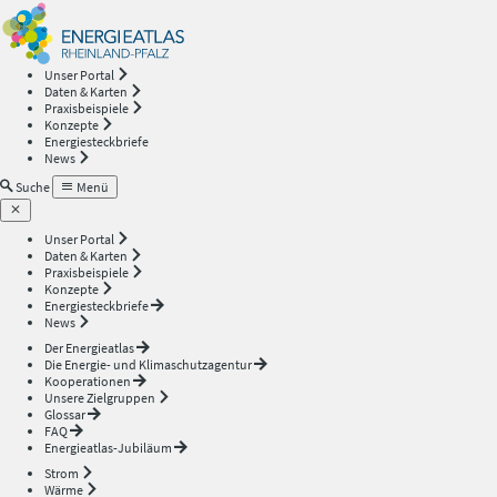
Energieatlas
—
Unser Portal
Daten & Karten
Rheinland-
Praxisbeispiele
Konzepte
Energiesteckbriefe
Pfalz
News
Suche
Menü
Unser Portal
Daten & Karten
Praxisbeispiele
Konzepte
Energiesteckbriefe
News
Der Energieatlas
Die Energie- und Klimaschutzagentur
Kooperationen
Unsere Zielgruppen
Glossar
FAQ
Energieatlas-Jubiläum
Strom
Wärme