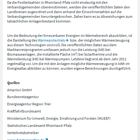
Da die Postleitzahlen in Rheinland-Pfalz nicht eindeutig mit den
Verbandsgemeinden übereinstimmen, werden die veröffentlichten Daten den
Landkreisen zugeordnet und dann anhand der Einwohnerzahlen auf die
Verbandsgemeinden heruntergebrochen. Daher kann es zu Abweichungen zum
tatsächlichen Anlagenbestand kommen.
Um die Bedeutung der Erneuerbaren Energien im Wärmebereich abzubilden, ist
die Darstellung des
Wärmepotentials
bzw. der möglichen Wärmeerzeugung
aus diesen Technologien sinnvoll. Die veröffentlichten Daten aus dem
Marktanreizprogramm umfassen jedoch nur die Leistung (kW) bei
Biomasseanlagen, die installierte Fläche (m²) bei Solarthermie und die
Wärmeleistung (kW) bei Wärmepumpen. Letztere liegt erst ab dem Jahr 2011
regelmäßig vor. Um die mit den Anlagen mögliche Wärmeerzeugung in kWh im
Energieatlas abbilden zu können, wurden eigene Berechnungen durchgeführt.
Quellen
Amprion GmbH
Bundesnetzagentur
Energieagentur Region Trier
Kraftfahrtbundesamt
Ministerium für Umwelt, Energie, Ernährung und Forsten (MUEEF)
Statistisches Landesamt Rheinland-Pfalz
Verteilnetzbetreiber
www.biomasseatlas.de