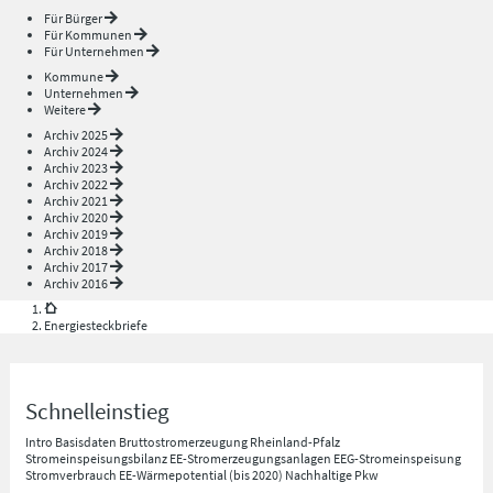
Für Bürger
Für Kommunen
Für Unternehmen
Kommune
Unternehmen
Weitere
Archiv 2025
Archiv 2024
Archiv 2023
Archiv 2022
Archiv 2021
Archiv 2020
Archiv 2019
Archiv 2018
Archiv 2017
Archiv 2016
Energiesteckbriefe
Schnelleinstieg
Intro
Basisdaten
Bruttostromerzeugung Rheinland-Pfalz
Stromeinspeisungsbilanz
EE-Stromerzeugungsanlagen
EEG-Stromeinspeisung
Stromverbrauch
EE-Wärmepotential (bis 2020)
Nachhaltige Pkw