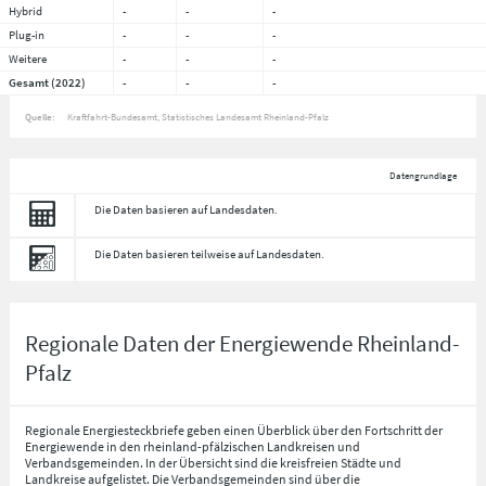
Hybrid
-
-
-
Plug-in
-
-
-
Weitere
-
-
-
Gesamt (2022)
-
-
-
Quelle:
Kraftfahrt-Bundesamt, Statistisches Landesamt Rheinland-Pfalz
Datengrundlage
Die Daten basieren auf Landesdaten.
Die Daten basieren teilweise auf Landesdaten.
Regionale Daten der Energiewende Rheinland-
Pfalz
Regionale Energiesteckbriefe geben einen Überblick über den Fortschritt der
Energiewende in den rheinland-pfälzischen Landkreisen und
Verbandsgemeinden. In der Übersicht sind die kreisfreien Städte und
Landkreise aufgelistet. Die Verbandsgemeinden sind über die