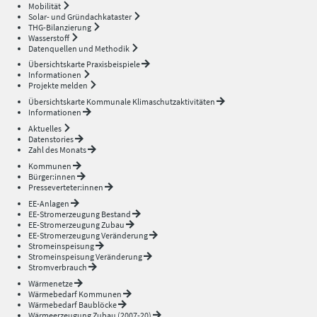
Mobilität
Solar- und Gründachkataster
THG-Bilanzierung
Wasserstoff
Datenquellen und Methodik
Übersichtskarte Praxisbeispiele
Informationen
Projekte melden
Übersichtskarte Kommunale Klimaschutzaktivitäten
Informationen
Aktuelles
Datenstories
Zahl des Monats
Kommunen
Bürger:innen
Presseverteter:innen
EE-Anlagen
EE-Stromerzeugung Bestand
EE-Stromerzeugung Zubau
EE-Stromerzeugung Veränderung
Stromeinspeisung
Stromeinspeisung Veränderung
Stromverbrauch
Wärmenetze
Wärmebedarf Kommunen
Wärmebedarf Baublöcke
Wärmeerzeugung Zubau (2007-20)