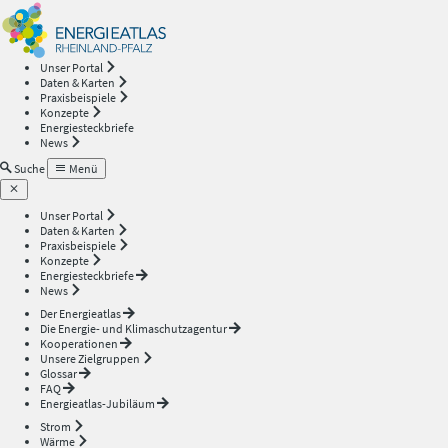
Energieatlas
—
Unser Portal
Daten & Karten
Rheinland-
Praxisbeispiele
Konzepte
Energiesteckbriefe
Pfalz
News
Suche
Menü
Unser Portal
Daten & Karten
Praxisbeispiele
Konzepte
Energiesteckbriefe
News
Der Energieatlas
Die Energie- und Klimaschutzagentur
Kooperationen
Unsere Zielgruppen
Glossar
FAQ
Energieatlas-Jubiläum
Strom
Wärme