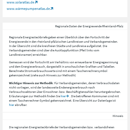
www.solaratlas.de
www.wärmepumpenatlas.de
Regionale Daten der Energiewende Rheinland-Pfalz
Regionale Energiesteckbriefe geben einen Überblick über den Fortschritt der
Energiewende in den rheinland-pfälzischen Landkreisen und Verbandsgemeinden.
In der Übersicht sind die kreisfreien Städte und Landkreise aufgelistet. Die
Verbandsgemeinden sind über die Ausklappfunktion (Pfeil links vom
Landkreisnamen) erreichbar.
Gemessen wird der Fortschritt am Verhältnis von erneuerbarer Energiegewinnung
und dem Energieverbrauch, dargestellt in anschaulichen Grafiken und Tabellen.
Berechnete Stromverbrauchswerte sind mit einem Taschenrechnersymbol
gekennzeichnet (siehe auch Hinweis zur Methodik)
Wichtiger Hinweis zur Methodik
: Für Verbandsgemeinden, deren Verbrauchsdaten
nicht vorliegen, wird der landesweite Endenergieverbrauch nach
Verbrauchssektoren über Einwohner- bzw. Beschäftigtenzahlen heruntergebrochen.
Erläuterungen zur Methodik finden Sie
hier
. Die betroffenen Kommunen sind mit
einem Taschenrechner-Symbol gekennzeichnet. Eine Übersicht zur Datenlage ist
hier
abrufbar.
Hinweis
Die regionalen Energiesteckbriefe der Verbandsgemeinden bzw. verbandsfreien