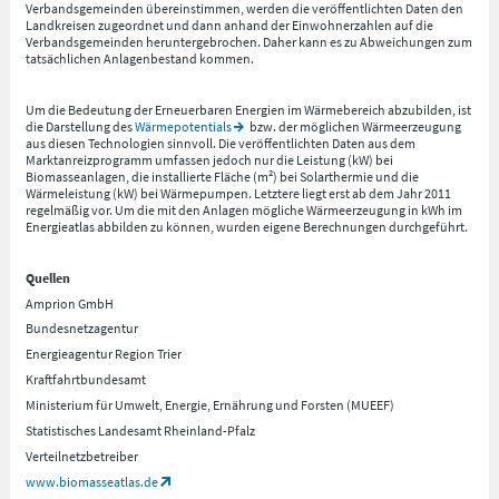
Verbandsgemeinden übereinstimmen, werden die veröffentlichten Daten den
Landkreisen zugeordnet und dann anhand der Einwohnerzahlen auf die
Verbandsgemeinden heruntergebrochen. Daher kann es zu Abweichungen zum
tatsächlichen Anlagenbestand kommen.
Um die Bedeutung der Erneuerbaren Energien im Wärmebereich abzubilden, ist
die Darstellung des
Wärmepotentials
bzw. der möglichen Wärmeerzeugung
aus diesen Technologien sinnvoll. Die veröffentlichten Daten aus dem
Marktanreizprogramm umfassen jedoch nur die Leistung (kW) bei
Biomasseanlagen, die installierte Fläche (m²) bei Solarthermie und die
Wärmeleistung (kW) bei Wärmepumpen. Letztere liegt erst ab dem Jahr 2011
regelmäßig vor. Um die mit den Anlagen mögliche Wärmeerzeugung in kWh im
Energieatlas abbilden zu können, wurden eigene Berechnungen durchgeführt.
Quellen
Amprion GmbH
Bundesnetzagentur
Energieagentur Region Trier
Kraftfahrtbundesamt
Ministerium für Umwelt, Energie, Ernährung und Forsten (MUEEF)
Statistisches Landesamt Rheinland-Pfalz
Verteilnetzbetreiber
www.biomasseatlas.de