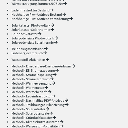
Wärmeerzeugung Summe (2007-20)
Ladeinfrastruktur Bestand
Nachhaltige Pkw-Antriebe Bestand
Nachhaltige Pkw-Antriebe Veränderung
Solarkataster Photovoltaik
Solarkataster Solarthermie
Gründachkataster
Solarpotenziale Photovoltaik
Solarpotenziale Solarthermie
Treibhausgasemission
Endenergieverbrauch
Wasserstoff-Aktivitäten
Methodik Erneuerbare-Energien-Anlagen
Methodik EE-Stromerzeugung
Methodik Stromeinspeisung
Methodik Stromverbrauch
Methodik Wärmeerzeugung
Methodik Wärmenetze
Methodik Wärmebedarfe
Methodik Ladeinfrastruktur
Methodik Nachhaltige PKW-Antriebe
Methodik Treibhausgas-Bilanzierung
Methodik Solarkataster
Methodik Solarpotenziale
Methodik Gründachkataster
Methodik Klimaschutzaktivitäten
Methodik Wasserstoff-Aktivitäten