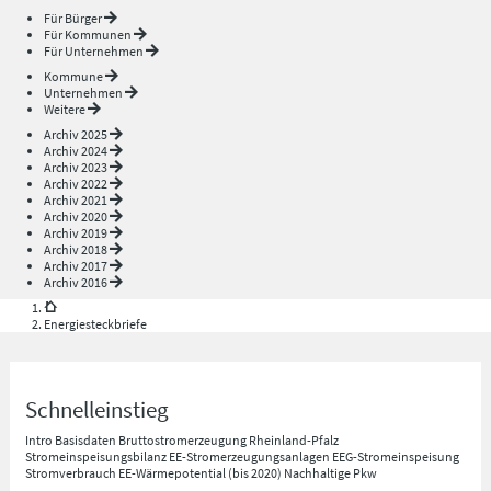
Für Bürger
Für Kommunen
Für Unternehmen
Kommune
Unternehmen
Weitere
Archiv 2025
Archiv 2024
Archiv 2023
Archiv 2022
Archiv 2021
Archiv 2020
Archiv 2019
Archiv 2018
Archiv 2017
Archiv 2016
Energiesteckbriefe
Schnelleinstieg
Intro
Basisdaten
Bruttostromerzeugung Rheinland-Pfalz
Stromeinspeisungsbilanz
EE-Stromerzeugungsanlagen
EEG-Stromeinspeisung
Stromverbrauch
EE-Wärmepotential (bis 2020)
Nachhaltige Pkw