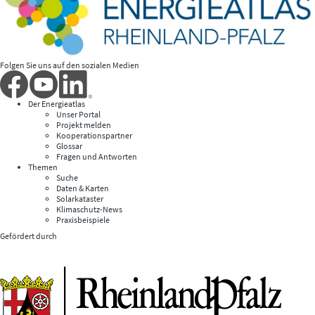
Folgen Sie uns auf den sozialen Medien
Der Energieatlas
Unser Portal
Projekt melden
Kooperationspartner
Glossar
Fragen und Antworten
Themen
Suche
Daten & Karten
Solarkataster
Klimaschutz-News
Praxisbeispiele
Gefördert durch