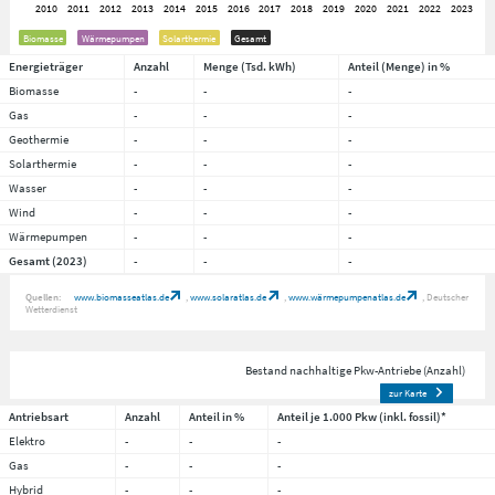
Biomasse
Wärmepumpen
Solarthermie
Gesamt
Energieträger
Anzahl
Menge (Tsd. kWh)
Anteil (Menge) in %
Biomasse
-
-
-
Gas
-
-
-
Geothermie
-
-
-
Solarthermie
-
-
-
Wasser
-
-
-
Wind
-
-
-
Wärmepumpen
-
-
-
Gesamt (2023)
-
-
-
Quellen:
www.biomasseatlas.de
www.solaratlas.de
www.wärmepumpenatlas.de
Deutscher
Wetterdienst
Bestand nachhaltige Pkw-Antriebe (Anzahl)
zur Karte
Antriebsart
Anzahl
Anteil in %
Anteil je 1.000 Pkw (inkl. fossil)*
Elektro
-
-
-
Gas
-
-
-
Hybrid
-
-
-