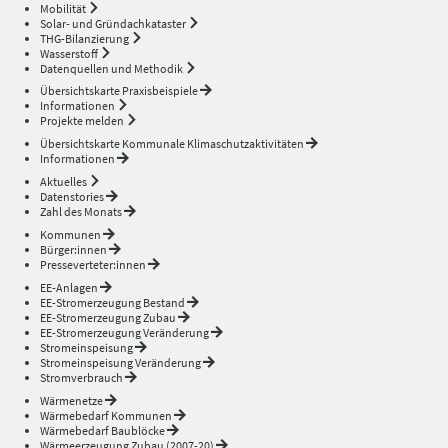
Mobilität
Solar- und Gründachkataster
THG-Bilanzierung
Wasserstoff
Datenquellen und Methodik
Übersichtskarte Praxisbeispiele
Informationen
Projekte melden
Übersichtskarte Kommunale Klimaschutzaktivitäten
Informationen
Aktuelles
Datenstories
Zahl des Monats
Kommunen
Bürger:innen
Presseverteter:innen
EE-Anlagen
EE-Stromerzeugung Bestand
EE-Stromerzeugung Zubau
EE-Stromerzeugung Veränderung
Stromeinspeisung
Stromeinspeisung Veränderung
Stromverbrauch
Wärmenetze
Wärmebedarf Kommunen
Wärmebedarf Baublöcke
Wärmeerzeugung Zubau (2007-20)