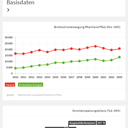
Basisdaten
Bruttostromerzeugung Rheinland-Pfalz (Mio. kWh)
Gesamt
Erneuerbare Energien
Quelle:
Statistisches Landesamt Rheinland-Pfalz
Stromeinspeisungsbilanz (Tsd. kWh)
Ausgewählte Kommune
107
%