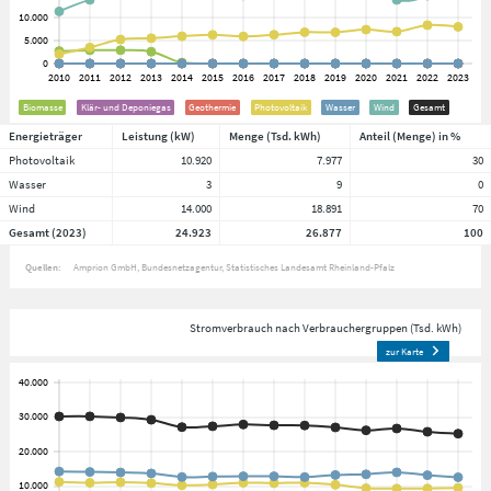
Biomasse
Klär- und Deponiegas
Geothermie
Photovoltaik
Wasser
Wind
Gesamt
Energieträger
Leistung (kW)
Menge (Tsd. kWh)
Anteil (Menge) in %
Photovoltaik
10.920
7.977
30
Wasser
3
9
0
Wind
14.000
18.891
70
Gesamt (2023)
24.923
26.877
100
Quellen:
Amprion GmbH
Bundesnetzagentur
Statistisches Landesamt Rheinland-Pfalz
Stromverbrauch nach Verbrauchergruppen (Tsd. kWh)
zur Karte