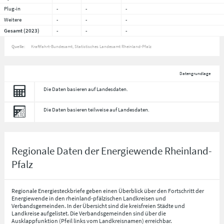
Plug-in
-
-
-
Weitere
-
-
-
Gesamt (2023)
-
-
-
Quelle:
Kraftfahrt-Bundesamt, Statistisches Landesamt Rheinland-Pfalz
Datengrundlage
Die Daten basieren auf Landesdaten.
Die Daten basieren teilweise auf Landesdaten.
Regionale Daten der Energiewende Rheinland-
Pfalz
Regionale Energiesteckbriefe geben einen Überblick über den Fortschritt der
Energiewende in den rheinland-pfälzischen Landkreisen und
Verbandsgemeinden. In der Übersicht sind die kreisfreien Städte und
Landkreise aufgelistet. Die Verbandsgemeinden sind über die
Ausklappfunktion (Pfeil links vom Landkreisnamen) erreichbar.