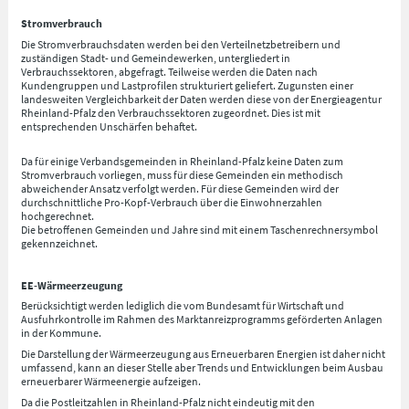
Stromverbrauch
Die Stromverbrauchsdaten werden bei den Verteilnetzbetreibern und
zuständigen Stadt- und Gemeindewerken, untergliedert in
Verbrauchssektoren, abgefragt. Teilweise werden die Daten nach
Kundengruppen und Lastprofilen strukturiert geliefert. Zugunsten einer
landesweiten Vergleichbarkeit der Daten werden diese von der Energieagentur
Rheinland-Pfalz den Verbrauchssektoren zugeordnet. Dies ist mit
entsprechenden Unschärfen behaftet.
Da für einige Verbandsgemeinden in Rheinland-Pfalz keine Daten zum
Stromverbrauch vorliegen, muss für diese Gemeinden ein methodisch
abweichender Ansatz verfolgt werden. Für diese Gemeinden wird der
durchschnittliche Pro-Kopf-Verbrauch über die Einwohnerzahlen
hochgerechnet.
Die betroffenen Gemeinden und Jahre sind mit einem Taschenrechnersymbol
gekennzeichnet.
EE-Wärmeerzeugung
Berücksichtigt werden lediglich die vom Bundesamt für Wirtschaft und
Ausfuhrkontrolle im Rahmen des Marktanreizprogramms geförderten Anlagen
in der Kommune.
Die Darstellung der Wärmeerzeugung aus Erneuerbaren Energien ist daher nicht
umfassend, kann an dieser Stelle aber Trends und Entwicklungen beim Ausbau
erneuerbarer Wärmeenergie aufzeigen.
Da die Postleitzahlen in Rheinland-Pfalz nicht eindeutig mit den