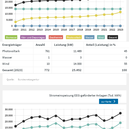
Biomasse
Klär- und Deponiegas
Geothermie
Photovoltaik
Wasser
Wind
Gesamt
Energieträger
Anzahl
Leistung (kW)
Anteil (Leistung) in %
Photovoltaik
761
11.489
45
Wasser
1
3
0
Wind
10
14.000
55
Gesamt (2023)
772
25.492
100
Quelle:
Bundesnetzagentur
Stromeinspeisung EEG-geförderter Anlagen (Tsd. kWh)
zur Karte