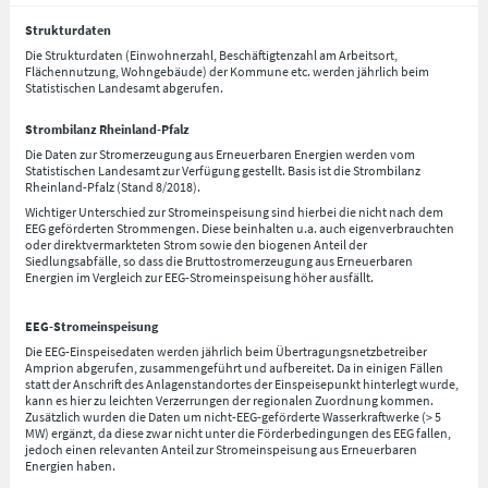
Strukturdaten
Die Strukturdaten (Einwohnerzahl, Beschäftigtenzahl am Arbeitsort,
Flächennutzung, Wohngebäude) der Kommune etc. werden jährlich beim
Statistischen Landesamt abgerufen.
Strombilanz Rheinland-Pfalz
Die Daten zur Stromerzeugung aus Erneuerbaren Energien werden vom
Statistischen Landesamt zur Verfügung gestellt. Basis ist die Strombilanz
Rheinland-Pfalz (Stand 8/2018).
Wichtiger Unterschied zur Stromeinspeisung sind hierbei die nicht nach dem
EEG geförderten Strommengen. Diese beinhalten u.a. auch eigenverbrauchten
oder direktvermarkteten Strom sowie den biogenen Anteil der
Siedlungsabfälle, so dass die Bruttostromerzeugung aus Erneuerbaren
Energien im Vergleich zur EEG-Stromeinspeisung höher ausfällt.
EEG-Stromeinspeisung
Die EEG-Einspeisedaten werden jährlich beim Übertragungsnetzbetreiber
Amprion abgerufen, zusammengeführt und aufbereitet. Da in einigen Fällen
statt der Anschrift des Anlagenstandortes der Einspeisepunkt hinterlegt wurde,
kann es hier zu leichten Verzerrungen der regionalen Zuordnung kommen.
Zusätzlich wurden die Daten um nicht-EEG-geförderte Wasserkraftwerke (> 5
MW) ergänzt, da diese zwar nicht unter die Förderbedingungen des EEG fallen,
jedoch einen relevanten Anteil zur Stromeinspeisung aus Erneuerbaren
Energien haben.