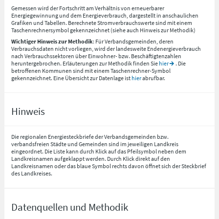
Gemessen wird der Fortschritt am Verhältnis von erneuerbarer
Energiegewinnung und dem Energieverbrauch, dargestellt in anschaulichen
Grafiken und Tabellen. Berechnete Stromverbrauchswerte sind mit einem
Taschenrechnersymbol gekennzeichnet (siehe auch Hinweis zur Methodik)
Wichtiger Hinweis zur Methodik
: Für Verbandsgemeinden, deren
Verbrauchsdaten nicht vorliegen, wird der landesweite Endenergieverbrauch
nach Verbrauchssektoren über Einwohner- bzw. Beschäftigtenzahlen
heruntergebrochen. Erläuterungen zur Methodik finden Sie
hier
. Die
betroffenen Kommunen sind mit einem Taschenrechner-Symbol
gekennzeichnet. Eine Übersicht zur Datenlage ist
hier
abrufbar.
Hinweis
Die regionalen Energiesteckbriefe der Verbandsgemeinden bzw.
verbandsfreien Städte und Gemeinden sind im jeweiligen Landkreis
eingeordnet. Die Liste kann durch Klick auf das Pfeilsymbol neben dem
Landkreisnamen aufgeklappt werden. Durch Klick direkt auf den
Landkreisnamen oder das blaue Symbol rechts davon öffnet sich der Steckbrief
des Landkreises.
Datenquellen und Methodik