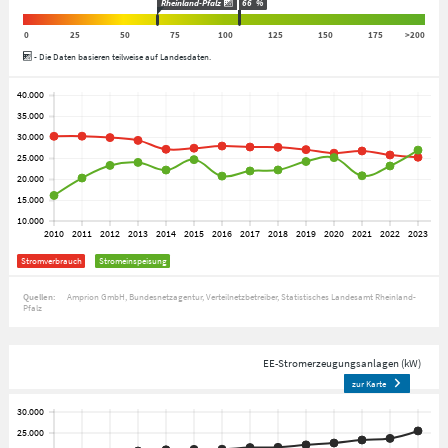
Rheinland-Pfalz
66
%
0
25
50
75
100
125
150
175
>200
- Die Daten basieren teilweise auf Landesdaten.
Stromverbrauch
Stromeinspeisung
Quellen:
Amprion GmbH
Bundesnetzagentur
Verteilnetzbetreiber
Statistisches Landesamt Rheinland-
Pfalz
EE-Stromerzeugungsanlagen (kW)
zur Karte