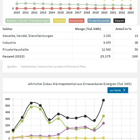
Gewerbe / Handel / Dienstleistungen
Industrie
Kommunen
Private Haushalte
Gesamt
Sektor
Menge (Tsd. kWh)
Anteil in %
Gewerbe, Handel, Dienstleistungen
3.153
13
Industrie
9.479
38
Private Haushalte
12.543
50
Gesamt (2023)
25.175
100
Quellen:
Netzbetreiber
Statistisches Landesamt Rheinland-Pfalz
Jährlicher Zubau Wärmepotential aus Erneuerbaren Energien (Tsd. kWh)
zur Karte