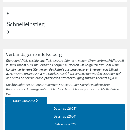
Schnelleinstieg
Verbandsgemeinde
Kelberg
Rheinland-Pfalz verfolgt das Ziel, bis zum Jahr 2030 seinen Stromverbrauch bilanziell
zu 100 Prozent aus Erneuerbaren Energien zu decken. Im Vergleich zum Jahr 2000
konnte hierfür eine Steigerung des Anteils aus Erneuerbaren Energien von 4,8 auf
47,9 Prozent im Jahr 2024 mit rund 12,9 Mrd. kWh verzeichnet werden. Bezogen auf
den Anteil an der rheinland-pfälzischen Stromerzeugung sind dies bereits 63,8 %.
Die folgenden Daten zeigen Ihnen den Fortschritt der Energiewende in Ihrer
Kommune für das ausgewählte Jahr (* für diese Jahre liegen noch nicht alle Daten
vor).
Daten aus
2023
Daten aus
2025
*
Daten aus
2024
*
Daten aus
2023