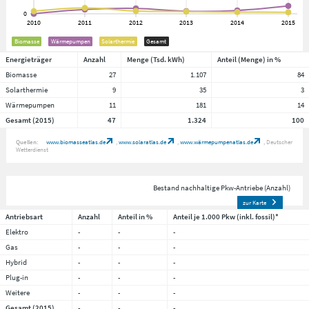
Biomasse
Wärmepumpen
Solarthermie
Gesamt
Energieträger
Anzahl
Menge (Tsd. kWh)
Anteil (Menge) in %
Biomasse
27
1.107
84
Solarthermie
9
35
3
Wärmepumpen
11
181
14
Gesamt (2015)
47
1.324
100
Quellen:
www.biomasseatlas.de
www.solaratlas.de
www.wärmepumpenatlas.de
Deutscher
Wetterdienst
Bestand nachhaltige Pkw-Antriebe (Anzahl)
zur Karte
Antriebsart
Anzahl
Anteil in %
Anteil je 1.000 Pkw (inkl. fossil)*
Elektro
-
-
-
Gas
-
-
-
Hybrid
-
-
-
Plug-in
-
-
-
Weitere
-
-
-
Gesamt (2015)
-
-
-