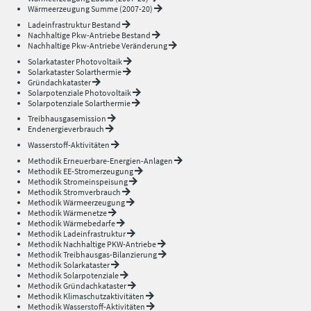
Wärmeerzeugung Summe (2007-20)
Ladeinfrastruktur Bestand
Nachhaltige Pkw-Antriebe Bestand
Nachhaltige Pkw-Antriebe Veränderung
Solarkataster Photovoltaik
Solarkataster Solarthermie
Gründachkataster
Solarpotenziale Photovoltaik
Solarpotenziale Solarthermie
Treibhausgasemission
Endenergieverbrauch
Wasserstoff-Aktivitäten
Methodik Erneuerbare-Energien-Anlagen
Methodik EE-Stromerzeugung
Methodik Stromeinspeisung
Methodik Stromverbrauch
Methodik Wärmeerzeugung
Methodik Wärmenetze
Methodik Wärmebedarfe
Methodik Ladeinfrastruktur
Methodik Nachhaltige PKW-Antriebe
Methodik Treibhausgas-Bilanzierung
Methodik Solarkataster
Methodik Solarpotenziale
Methodik Gründachkataster
Methodik Klimaschutzaktivitäten
Methodik Wasserstoff-Aktivitäten