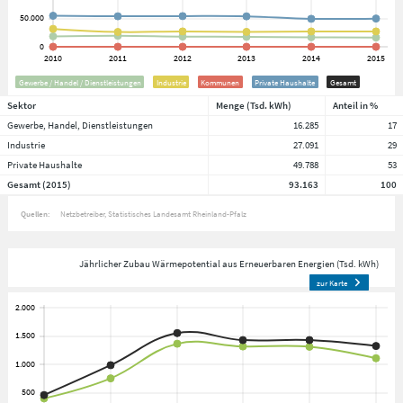
Gewerbe / Handel / Dienstleistungen
Industrie
Kommunen
Private Haushalte
Gesamt
Sektor
Menge (Tsd. kWh)
Anteil in %
Gewerbe, Handel, Dienstleistungen
16.285
17
Industrie
27.091
29
Private Haushalte
49.788
53
Gesamt (2015)
93.163
100
Quellen:
Netzbetreiber
Statistisches Landesamt Rheinland-Pfalz
Jährlicher Zubau Wärmepotential aus Erneuerbaren Energien (Tsd. kWh)
zur Karte