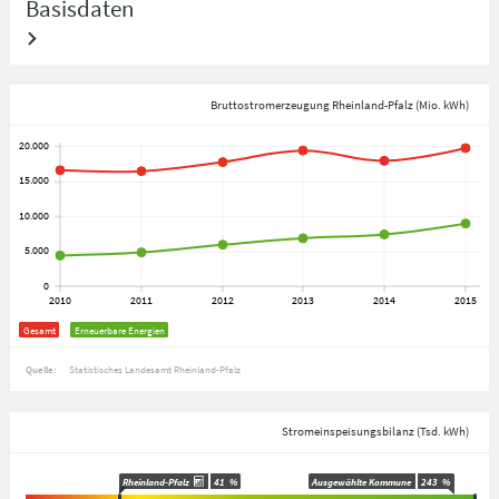
Basisdaten
Bruttostromerzeugung Rheinland-Pfalz (Mio. kWh)
Gesamt
Erneuerbare Energien
Quelle:
Statistisches Landesamt Rheinland-Pfalz
Stromeinspeisungsbilanz (Tsd. kWh)
Rheinland-Pfalz
41
%
Ausgewählte Kommune
243
%