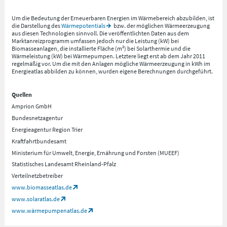
Um die Bedeutung der Erneuerbaren Energien im Wärmebereich abzubilden, ist
die Darstellung des
Wärmepotentials
bzw. der möglichen Wärmeerzeugung
aus diesen Technologien sinnvoll. Die veröffentlichten Daten aus dem
Marktanreizprogramm umfassen jedoch nur die Leistung (kW) bei
Biomasseanlagen, die installierte Fläche (m²) bei Solarthermie und die
Wärmeleistung (kW) bei Wärmepumpen. Letztere liegt erst ab dem Jahr 2011
regelmäßig vor. Um die mit den Anlagen mögliche Wärmeerzeugung in kWh im
Energieatlas abbilden zu können, wurden eigene Berechnungen durchgeführt.
Quellen
Amprion GmbH
Bundesnetzagentur
Energieagentur Region Trier
Kraftfahrtbundesamt
Ministerium für Umwelt, Energie, Ernährung und Forsten (MUEEF)
Statistisches Landesamt Rheinland-Pfalz
Verteilnetzbetreiber
www.biomasseatlas.de
www.solaratlas.de
www.wärmepumpenatlas.de