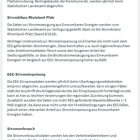
Flächennutzung, Wohngebäude) der Kommune etc. werden jährlich beim
Statistischen Landesamt abgerufen.
Strombilanz Rheinland-Pfalz
Die Daten zur Stromerzeugung aus Erneuerbaren Energien werden vom
Statistischen Landesamt zur Verfügung gestellt. Basis ist die Strombilanz
Rheinland-Pfalz (Stand 8/2018).
Wichtiger Unterschied zur Stromeinspeisung sind hierbei die nicht nach dem
EEG geförderten Strommengen. Diese beinhalten u.a. auch eigenverbrauchten
oder direktvermarkteten Strom sowie den biogenen Anteil der
Siedlungsabfälle, so dass die Bruttostromerzeugung aus Erneuerbaren
Energien im Vergleich zur EEG-Stromeinspeisung höher ausfällt.
EEG-Stromeinspeisung
Die EEG-Einspeisedaten werden jährlich beim Übertragungsnetzbetreiber
Amprion abgerufen, zusammengeführt und aufbereitet. Da in einigen Fällen
statt der Anschrift des Anlagenstandortes der Einspeisepunkt hinterlegt wurde,
kann es hier zu leichten Verzerrungen der regionalen Zuordnung kommen.
Zusätzlich wurden die Daten um nicht-EEG-geförderte Wasserkraftwerke (> 5
MW) ergänzt, da diese zwar nicht unter die Förderbedingungen des EEG fallen,
jedoch einen relevanten Anteil zur Stromeinspeisung aus Erneuerbaren
Energien haben.
Stromverbrauch
Die Stromverbrauchsdaten werden bei den Verteilnetzbetreibern und