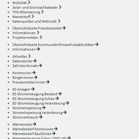
Mobilität
Solar- und Gründachkataster
THG-Bilanzierung
Wasserstoff
Datenquellen und Methodik
Übersichtskarte Praxisbeispiele
Informationen
Projekte melden
Übersichtskarte Kommunale Klimaschutzaktivitäten
Informationen
Aktuelles
Datenstories
Zahl des Monats
Kommunen
Bürger:innen
Presseverteter:innen
EE-Anlagen
EE-Stromerzeugung Bestand
EE-Stromerzeugung Zubau
EE-Stromerzeugung Veränderung
Stromeinspeisung
Stromeinspeisung Veränderung
Stromverbrauch
Wärmenetze
Wärmebedarf Kommunen
Wärmebedarf Baublöcke
Wärmeerzeugung Zubau (2007-20)