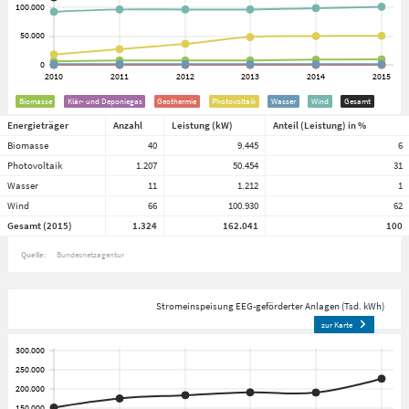
Biomasse
Klär- und Deponiegas
Geothermie
Photovoltaik
Wasser
Wind
Gesamt
Energieträger
Anzahl
Leistung (kW)
Anteil (Leistung) in %
Biomasse
40
9.445
6
Photovoltaik
1.207
50.454
31
Wasser
11
1.212
1
Wind
66
100.930
62
Gesamt (2015)
1.324
162.041
100
Quelle:
Bundesnetzagentur
Stromeinspeisung EEG-geförderter Anlagen (Tsd. kWh)
zur Karte