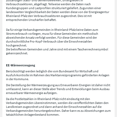
zuständigen Stadt- und Gemeindewerken, untergliedert in
Verbrauchssektoren, abgefragt. Teilweise werden die Daten nach
Kundengruppen und Lastprofilen strukturiert geliefert. Zugunsten einer
landesweiten Vergleichbarkeit der Daten werden diese von der Energieagentur
Rheinland-Pfalz den Verbrauchssektoren zugeordnet. Dies ist mit
entsprechenden Unschärfen behaftet.
Da für einige Verbandsgemeinden in Rheinland-Pfalz keine Daten zum
Stromverbrauch vorliegen, muss für diese Gemeinden ein methodisch
abweichender Ansatz verfolgt werden. Für diese Gemeinden wird der
durchschnittliche Pro-Kopf-Verbrauch über die Einwohnerzahlen
hochgerechnet.
Die betroffenen Gemeinden und Jahre sind mit einem Taschenrechnersymbol
gekennzeichnet.
EE-Wärmeerzeugung
Berücksichtigt werden lediglich die vom Bundesamt für Wirtschaft und
Ausfuhrkontrolle im Rahmen des Marktanreizprogramms geförderten Anlagen
in der Kommune.
Die Darstellung der Wärmeerzeugung aus Erneuerbaren Energien ist daher nicht
umfassend, kann an dieser Stelle aber Trends und Entwicklungen beim Ausbau
erneuerbarer Wärmeenergie aufzeigen.
Da die Postleitzahlen in Rheinland-Pfalz nicht eindeutig mit den
Verbandsgemeinden übereinstimmen, werden die veröffentlichten Daten den
Landkreisen zugeordnet und dann anhand der Einwohnerzahlen auf die
Verbandsgemeinden heruntergebrochen. Daher kann es zu Abweichungen zum
tatsächlichen Anlagenbestand kommen.