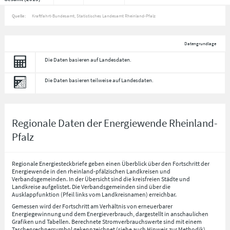
Quelle:
Kraftfahrt-Bundesamt, Statistisches Landesamt Rheinland-Pfalz
Datengrundlage
Die Daten basieren auf Landesdaten.
Die Daten basieren teilweise auf Landesdaten.
Regionale Daten der Energiewende Rheinland-
Pfalz
Regionale Energiesteckbriefe geben einen Überblick über den Fortschritt der
Energiewende in den rheinland-pfälzischen Landkreisen und
Verbandsgemeinden. In der Übersicht sind die kreisfreien Städte und
Landkreise aufgelistet. Die Verbandsgemeinden sind über die
Ausklappfunktion (Pfeil links vom Landkreisnamen) erreichbar.
Gemessen wird der Fortschritt am Verhältnis von erneuerbarer
Energiegewinnung und dem Energieverbrauch, dargestellt in anschaulichen
Grafiken und Tabellen. Berechnete Stromverbrauchswerte sind mit einem
Taschenrechnersymbol gekennzeichnet (siehe auch Hinweis zur Methodik)