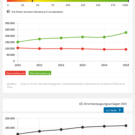
0
25
50
75
100
125
150
175
>200
- Die Daten basieren teilweise auf Landesdaten.
Stromverbrauch
Stromeinspeisung
Quellen:
Amprion GmbH
Bundesnetzagentur
Verteilnetzbetreiber
Statistisches Landesamt Rheinland-
Pfalz
EE-Stromerzeugungsanlagen (kW)
zur Karte