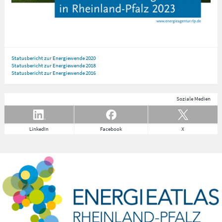
Statusbericht zur Energiewende 2020
Statusbericht zur Energiewende 2018
Statusbericht zur Energiewende 2016
Soziale Medien
LinkedIn
Facebook
X