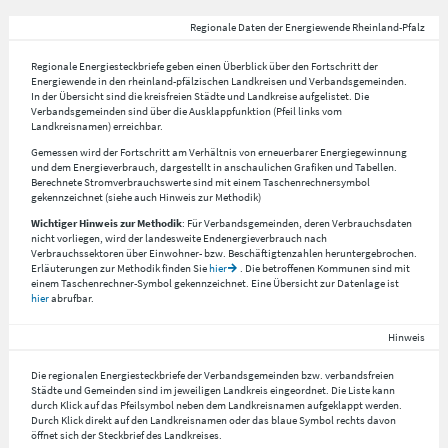
Regionale Daten der Energiewende Rheinland-Pfalz
Regionale Energiesteckbriefe geben einen Überblick über den Fortschritt der
Energiewende in den rheinland-pfälzischen Landkreisen und Verbandsgemeinden.
In der Übersicht sind die kreisfreien Städte und Landkreise aufgelistet. Die
Verbandsgemeinden sind über die Ausklappfunktion (Pfeil links vom
Landkreisnamen) erreichbar.
Gemessen wird der Fortschritt am Verhältnis von erneuerbarer Energiegewinnung
und dem Energieverbrauch, dargestellt in anschaulichen Grafiken und Tabellen.
Berechnete Stromverbrauchswerte sind mit einem Taschenrechnersymbol
gekennzeichnet (siehe auch Hinweis zur Methodik)
Wichtiger Hinweis zur Methodik
: Für Verbandsgemeinden, deren Verbrauchsdaten
nicht vorliegen, wird der landesweite Endenergieverbrauch nach
Verbrauchssektoren über Einwohner- bzw. Beschäftigtenzahlen heruntergebrochen.
Erläuterungen zur Methodik finden Sie
hier
. Die betroffenen Kommunen sind mit
einem Taschenrechner-Symbol gekennzeichnet. Eine Übersicht zur Datenlage ist
hier
abrufbar.
Hinweis
Die regionalen Energiesteckbriefe der Verbandsgemeinden bzw. verbandsfreien
Städte und Gemeinden sind im jeweiligen Landkreis eingeordnet. Die Liste kann
durch Klick auf das Pfeilsymbol neben dem Landkreisnamen aufgeklappt werden.
Durch Klick direkt auf den Landkreisnamen oder das blaue Symbol rechts davon
öffnet sich der Steckbrief des Landkreises.