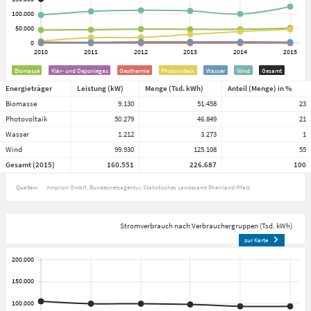
Biomasse
Klär- und Deponiegas
Geothermie
Photovoltaik
Wasser
Wind
Gesamt
Energieträger
Leistung (kW)
Menge (Tsd. kWh)
Anteil (Menge) in %
Biomasse
9.130
51.458
23
Photovoltaik
50.279
46.849
21
Wasser
1.212
3.273
1
Wind
99.930
125.108
55
Gesamt (2015)
160.551
226.687
100
Quellen:
Amprion GmbH
Bundesnetzagentur
Statistisches Landesamt Rheinland-Pfalz
Stromverbrauch nach Verbrauchergruppen (Tsd. kWh)
zur Karte