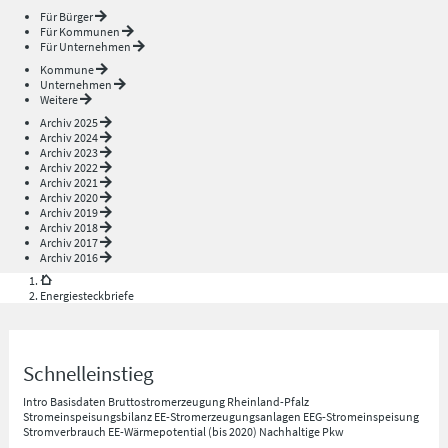
Für Bürger
Für Kommunen
Für Unternehmen
Kommune
Unternehmen
Weitere
Archiv 2025
Archiv 2024
Archiv 2023
Archiv 2022
Archiv 2021
Archiv 2020
Archiv 2019
Archiv 2018
Archiv 2017
Archiv 2016
Energiesteckbriefe
Schnelleinstieg
Intro
Basisdaten
Bruttostromerzeugung Rheinland-Pfalz
Stromeinspeisungsbilanz
EE-Stromerzeugungsanlagen
EEG-Stromeinspeisung
Stromverbrauch
EE-Wärmepotential (bis 2020)
Nachhaltige Pkw