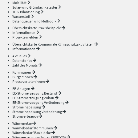
Mobilität
Solar- und Gründachkataster
THG-Bilanzierung
Wasserstoff
Datenquellen und Methodik
Übersichtskarte Praxisbeispiele
Informationen
Projekte melden
Übersichtskarte Kommunale Klimaschutzaktivitäten
Informationen
Aktuelles
Datenstories
Zahl des Monats
Kommunen
Bürger:innen
Presseverteter:innen
EE-Anlagen
EE-Stromerzeugung Bestand
EE-Stromerzeugung Zubau
EE-Stromerzeugung Veränderung
Stromeinspeisung
Stromeinspeisung Veränderung
Stromverbrauch
Wärmenetze
Wärmebedarf Kommunen
Wärmebedarf Baublöcke
Wärmeerzeugung Zubau (2007-20)