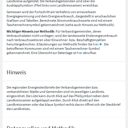
Landkreise aufgelistet. Die Verbandsgemeinden sind über die
Ausklappfunktion (Pfeil links vom Landkreisnamen) erreichbar.
Gemessen wird der Fortschritt am Verhältnis von erneuerbarer
Energiegewinnung und dem Energieverbrauch, dargestellt in anschaulichen
Grafiken und Tabellen. Berechnete Stromverbrauchswerte sind mit einem
Taschenrechnersymbol gekennzeichnet (siehe auch Hinweis zur Methodik)
Wichtiger Hinweis zur Methodik
: Für Verbandsgemeinden, deren
Verbrauchsdaten nicht vorliegen, wird der landesweite Endenergieverbrauch
nach Verbrauchssektoren über Einwohner- bzw. Beschäftigtenzahlen
heruntergebrochen. Erläuterungen zur Methodik finden Sie
hier
. Die
betroffenen Kommunen sind mit einem Taschenrechner-Symbol
gekennzeichnet. Eine Übersicht zur Datenlage ist
hier
abrufbar.
Hinweis
Die regionalen Energiesteckbriefe der Verbandsgemeinden bzw.
verbandsfreien Städte und Gemeinden sind im jeweiligen Landkreis
eingeordnet. Die Liste kann durch Klick auf das Pfeilsymbol neben dem
Landkreisnamen aufgeklappt werden. Durch Klick direkt auf den
Landkreisnamen oder das blaue Symbol rechts davon öffnet sich der Steckbrief
des Landkreises.