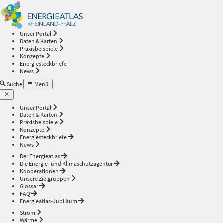
Energieatlas
—
Unser Portal
Daten & Karten
Rheinland-
Praxisbeispiele
Konzepte
Energiesteckbriefe
Pfalz
News
Suche
Menü
Unser Portal
Daten & Karten
Praxisbeispiele
Konzepte
Energiesteckbriefe
News
Der Energieatlas
Die Energie- und Klimaschutzagentur
Kooperationen
Unsere Zielgruppen
Glossar
FAQ
Energieatlas-Jubiläum
Strom
Wärme