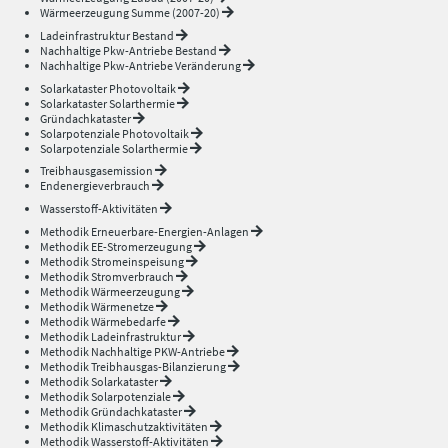
Wärmeerzeugung Summe (2007-20)
Ladeinfrastruktur Bestand
Nachhaltige Pkw-Antriebe Bestand
Nachhaltige Pkw-Antriebe Veränderung
Solarkataster Photovoltaik
Solarkataster Solarthermie
Gründachkataster
Solarpotenziale Photovoltaik
Solarpotenziale Solarthermie
Treibhausgasemission
Endenergieverbrauch
Wasserstoff-Aktivitäten
Methodik Erneuerbare-Energien-Anlagen
Methodik EE-Stromerzeugung
Methodik Stromeinspeisung
Methodik Stromverbrauch
Methodik Wärmeerzeugung
Methodik Wärmenetze
Methodik Wärmebedarfe
Methodik Ladeinfrastruktur
Methodik Nachhaltige PKW-Antriebe
Methodik Treibhausgas-Bilanzierung
Methodik Solarkataster
Methodik Solarpotenziale
Methodik Gründachkataster
Methodik Klimaschutzaktivitäten
Methodik Wasserstoff-Aktivitäten