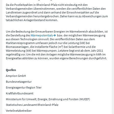
Da die Postleitzahlen in Rheinland-Pfalz nicht eindeutig mit den
Verbandsgemeinden übereinstimmen, werden die veröffentlichten Daten den
Landkreisen zugeordnet und dann anhand der Einwohnerzahlen auf die
Verbandsgemeinden heruntergebrochen. Daher kann es zu Abweichungen zum
tatsächlichen Anlagenbestand kommen.
Um die Bedeutung der Erneuerbaren Energien im Wärmebereich abzubilden, ist
die Darstellung des
Wärmepotentials
bzw. der möglichen Wärmeerzeugung
aus diesen Technologien sinnvoll. Die veröffentlichten Daten aus dem
Marktanreizprogramm umfassen jedoch nur die Leistung (kW) bei
Biomasseanlagen, die installierte Fläche (m²) bei Solarthermie und die
Wärmeleistung (kW) bei Wärmepumpen. Letztere liegt erst ab dem Jahr 2011
regelmäßig vor. Um die mit den Anlagen mögliche Wärmeerzeugung in kWh im
Energieatlas abbilden zu können, wurden eigene Berechnungen durchgeführt.
Quellen
Amprion GmbH
Bundesnetzagentur
Energieagentur Region Trier
Kraftfahrtbundesamt
Ministerium für Umwelt, Energie, Ernährung und Forsten (MUEEF)
Statistisches Landesamt Rheinland-Pfalz
Verteilnetzbetreiber