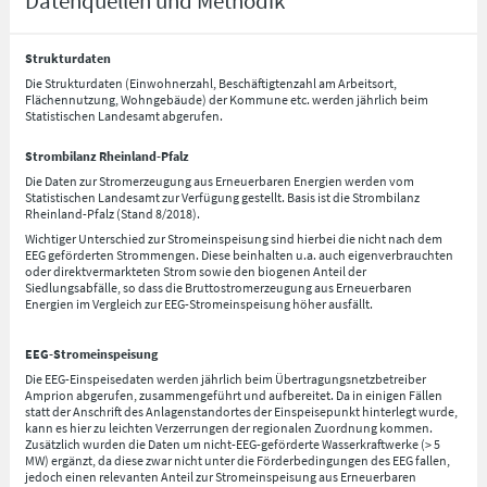
Datenquellen und Methodik
Strukturdaten
Die Strukturdaten (Einwohnerzahl, Beschäftigtenzahl am Arbeitsort,
Flächennutzung, Wohngebäude) der Kommune etc. werden jährlich beim
Statistischen Landesamt abgerufen.
Strombilanz Rheinland-Pfalz
Die Daten zur Stromerzeugung aus Erneuerbaren Energien werden vom
Statistischen Landesamt zur Verfügung gestellt. Basis ist die Strombilanz
Rheinland-Pfalz (Stand 8/2018).
Wichtiger Unterschied zur Stromeinspeisung sind hierbei die nicht nach dem
EEG geförderten Strommengen. Diese beinhalten u.a. auch eigenverbrauchten
oder direktvermarkteten Strom sowie den biogenen Anteil der
Siedlungsabfälle, so dass die Bruttostromerzeugung aus Erneuerbaren
Energien im Vergleich zur EEG-Stromeinspeisung höher ausfällt.
EEG-Stromeinspeisung
Die EEG-Einspeisedaten werden jährlich beim Übertragungsnetzbetreiber
Amprion abgerufen, zusammengeführt und aufbereitet. Da in einigen Fällen
statt der Anschrift des Anlagenstandortes der Einspeisepunkt hinterlegt wurde,
kann es hier zu leichten Verzerrungen der regionalen Zuordnung kommen.
Zusätzlich wurden die Daten um nicht-EEG-geförderte Wasserkraftwerke (> 5
MW) ergänzt, da diese zwar nicht unter die Förderbedingungen des EEG fallen,
jedoch einen relevanten Anteil zur Stromeinspeisung aus Erneuerbaren