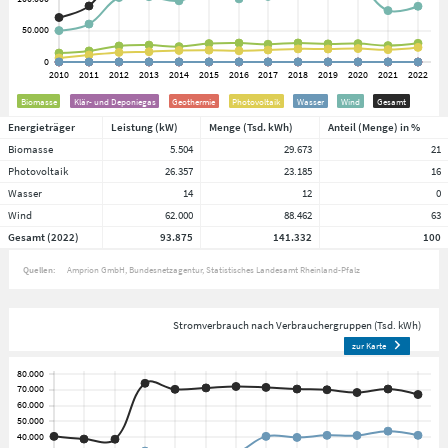
Biomasse
Klär- und Deponiegas
Geothermie
Photovoltaik
Wasser
Wind
Gesamt
Energieträger
Leistung (kW)
Menge (Tsd. kWh)
Anteil (Menge) in %
Biomasse
5.504
29.673
21
Photovoltaik
26.357
23.185
16
Wasser
14
12
0
Wind
62.000
88.462
63
Gesamt (2022)
93.875
141.332
100
Quellen:
Amprion GmbH
Bundesnetzagentur
Statistisches Landesamt Rheinland-Pfalz
Stromverbrauch nach Verbrauchergruppen (Tsd. kWh)
zur Karte