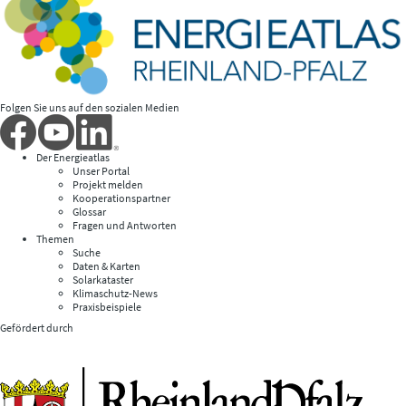
Folgen Sie uns auf den sozialen Medien
Der Energieatlas
Unser Portal
Projekt melden
Kooperationspartner
Glossar
Fragen und Antworten
Themen
Suche
Daten & Karten
Solarkataster
Klimaschutz-News
Praxisbeispiele
Gefördert durch