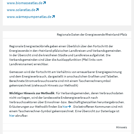
www.biomasseatlas.de
www.solaratlas.de
www.wärmepumpenatlas.de
Regionale Daten der Energiewende Rheinland-Pfalz
Regionale Energiesteckbriefe geben einen Überblick über den Fortschritt der
Energiewende in den rheinland-pfälzischen Landkreisen und Verbandsgemeinden.
In der Übersicht sind die kreisfreien Städte und Landkreise aufgelistet. Die
Verbandsgemeinden sind über die Ausklappfunktion (Pfeil links vom
Landkreisnamen) erreichbar.
Gemessen wird der Fortschritt am Verhältnis von erneuerbarer Energiegewinnung
und dem Energieverbrauch, dargestellt in anschaulichen Grafiken und Tabellen.
Berechnete Stromverbrauchswerte sind mit einem Taschenrechnersymbol
gekennzeichnet (siehe auch Hinweis zur Methodik)
Wichtiger Hinweis zur Methodik
: Für Verbandsgemeinden, deren Verbrauchsdaten
nicht vorliegen, wird der landesweite Endenergieverbrauch nach
Verbrauchssektoren über Einwohner- bzw. Beschäftigtenzahlen heruntergebrochen.
Erläuterungen zur Methodik finden Sie
hier
. Die betroffenen Kommunen sind mit
einem Taschenrechner-Symbol gekennzeichnet. Eine Übersicht zur Datenlage ist
hier
abrufbar.
Hinweis