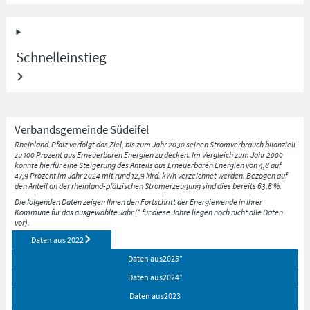
Schnelleinstieg
Verbandsgemeinde
Südeifel
Rheinland-Pfalz verfolgt das Ziel, bis zum Jahr 2030 seinen Stromverbrauch bilanziell
zu 100 Prozent aus Erneuerbaren Energien zu decken. Im Vergleich zum Jahr 2000
konnte hierfür eine Steigerung des Anteils aus Erneuerbaren Energien von 4,8 auf
47,9 Prozent im Jahr 2024 mit rund 12,9 Mrd. kWh verzeichnet werden. Bezogen auf
den Anteil an der rheinland-pfälzischen Stromerzeugung sind dies bereits 63,8 %.
Die folgenden Daten zeigen Ihnen den Fortschritt der Energiewende in Ihrer
Kommune für das ausgewählte Jahr (* für diese Jahre liegen noch nicht alle Daten
vor).
Daten aus
2022
Daten aus
2025
*
Daten aus
2024
*
Daten aus
2023