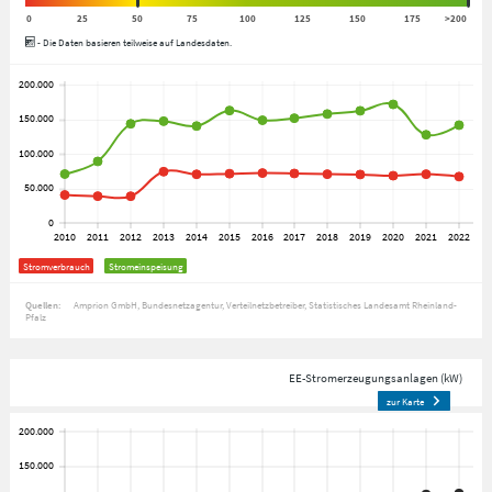
0
25
50
75
100
125
150
175
>200
- Die Daten basieren teilweise auf Landesdaten.
Stromverbrauch
Stromeinspeisung
Quellen:
Amprion GmbH
Bundesnetzagentur
Verteilnetzbetreiber
Statistisches Landesamt Rheinland-
Pfalz
EE-Stromerzeugungsanlagen (kW)
zur Karte