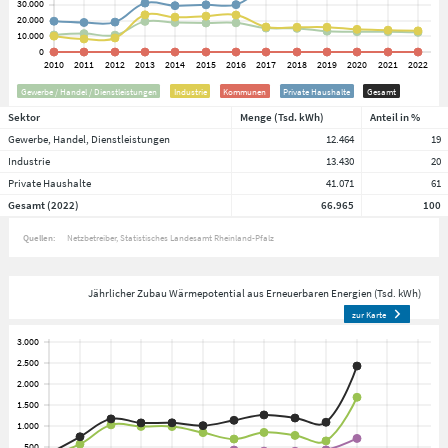
Gewerbe / Handel / Dienstleistungen
Industrie
Kommunen
Private Haushalte
Gesamt
Sektor
Menge (Tsd. kWh)
Anteil in %
Gewerbe, Handel, Dienstleistungen
12.464
19
Industrie
13.430
20
Private Haushalte
41.071
61
Gesamt (2022)
66.965
100
Quellen:
Netzbetreiber
Statistisches Landesamt Rheinland-Pfalz
Jährlicher Zubau Wärmepotential aus Erneuerbaren Energien (Tsd. kWh)
zur Karte