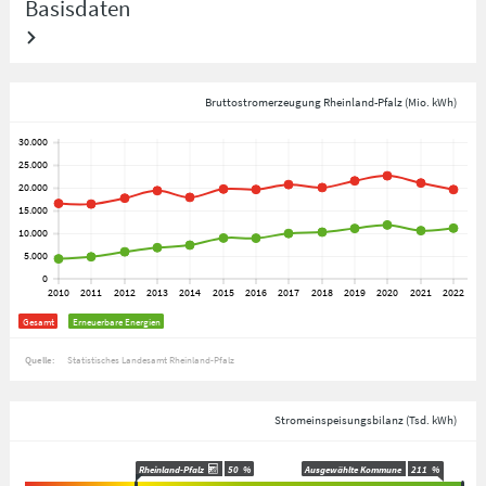
Basisdaten
Bruttostromerzeugung Rheinland-Pfalz (Mio. kWh)
Gesamt
Erneuerbare Energien
Quelle:
Statistisches Landesamt Rheinland-Pfalz
Stromeinspeisungsbilanz (Tsd. kWh)
Rheinland-Pfalz
50
%
Ausgewählte Kommune
211
%