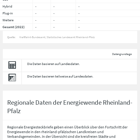
Hybrid
-
-
-
Plug-in
-
-
-
Weitere
-
-
-
Gesamt (2022)
-
-
-
Quelle:
Kraftfahrt-Bundesamt, Statistisches Landesamt Rheinland-Pfalz
Datengrundlage
Die Daten basieren auf Landesdaten.
Die Daten basieren teilweise auf Landesdaten.
Regionale Daten der Energiewende Rheinland-
Pfalz
Regionale Energiesteckbriefe geben einen Überblick über den Fortschritt der
Energiewende in den rheinland-pfälzischen Landkreisen und
Verbandsgemeinden. In der Übersicht sind die kreisfreien Städte und