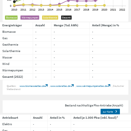
Biomasse
Wärmepumpen
Solarthermie
Gesamt
Energieträger
Anzahl
Menge (Tsd. kWh)
Anteil (Menge) in %
Biomasse
-
-
-
Gas
-
-
-
Geothermie
-
-
-
Solarthermie
-
-
-
Wasser
-
-
-
Wind
-
-
-
Wärmepumpen
-
-
-
Gesamt (2022)
-
-
-
Quellen:
www.biomasseatlas.de
www.solaratlas.de
www.wärmepumpenatlas.de
Deutscher
Wetterdienst
Bestand nachhaltige Pkw-Antriebe (Anzahl)
zur Karte
Antriebsart
Anzahl
Anteil in %
Anteil je 1.000 Pkw (inkl. fossil)*
Elektro
-
-
-
Gas
-
-
-