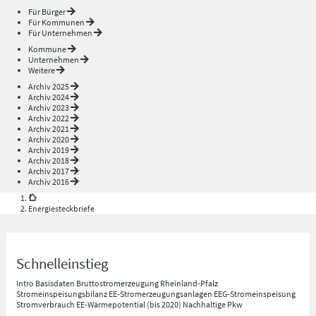
Für Bürger
Für Kommunen
Für Unternehmen
Kommune
Unternehmen
Weitere
Archiv 2025
Archiv 2024
Archiv 2023
Archiv 2022
Archiv 2021
Archiv 2020
Archiv 2019
Archiv 2018
Archiv 2017
Archiv 2016
Energiesteckbriefe
Schnelleinstieg
Intro
Basisdaten
Bruttostromerzeugung Rheinland-Pfalz
Stromeinspeisungsbilanz
EE-Stromerzeugungsanlagen
EEG-Stromeinspeisung
Stromverbrauch
EE-Wärmepotential (bis 2020)
Nachhaltige Pkw