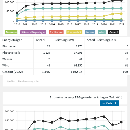
Biomasse
Klär- und Deponiegas
Geothermie
Photovoltaik
Wasser
Wind
Gesamt
Energieträger
Anzahl
Leistung (kW)
Anteil (Leistung) in %
Biomasse
22
5.775
5
Photovoltaik
1.129
37.793
34
Wasser
2
44
0
Wind
43
66.950
61
Gesamt (2022)
1.196
110.562
100
Quelle:
Bundesnetzagentur
Stromeinspeisung EEG-geförderter Anlagen (Tsd. kWh)
zur Karte