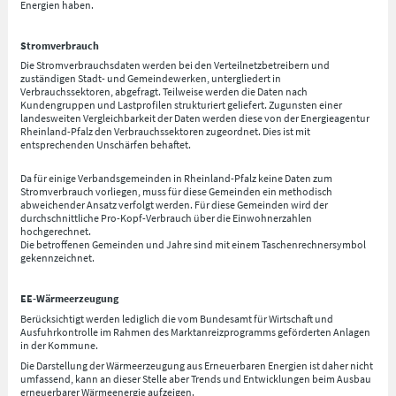
Energien haben.
Stromverbrauch
Die Stromverbrauchsdaten werden bei den Verteilnetzbetreibern und
zuständigen Stadt- und Gemeindewerken, untergliedert in
Verbrauchssektoren, abgefragt. Teilweise werden die Daten nach
Kundengruppen und Lastprofilen strukturiert geliefert. Zugunsten einer
landesweiten Vergleichbarkeit der Daten werden diese von der Energieagentur
Rheinland-Pfalz den Verbrauchssektoren zugeordnet. Dies ist mit
entsprechenden Unschärfen behaftet.
Da für einige Verbandsgemeinden in Rheinland-Pfalz keine Daten zum
Stromverbrauch vorliegen, muss für diese Gemeinden ein methodisch
abweichender Ansatz verfolgt werden. Für diese Gemeinden wird der
durchschnittliche Pro-Kopf-Verbrauch über die Einwohnerzahlen
hochgerechnet.
Die betroffenen Gemeinden und Jahre sind mit einem Taschenrechnersymbol
gekennzeichnet.
EE-Wärmeerzeugung
Berücksichtigt werden lediglich die vom Bundesamt für Wirtschaft und
Ausfuhrkontrolle im Rahmen des Marktanreizprogramms geförderten Anlagen
in der Kommune.
Die Darstellung der Wärmeerzeugung aus Erneuerbaren Energien ist daher nicht
umfassend, kann an dieser Stelle aber Trends und Entwicklungen beim Ausbau
erneuerbarer Wärmeenergie aufzeigen.