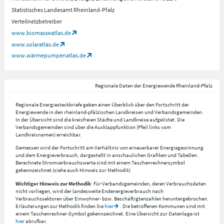
Statistisches Landesamt Rheinland-Pfalz
Verteilnetzbetreiber
www.biomasseatlas.de
www.solaratlas.de
www.wärmepumpenatlas.de
Regionale Daten der Energiewende Rheinland-Pfalz
Regionale Energiesteckbriefe geben einen Überblick über den Fortschritt der
Energiewende in den rheinland-pfälzischen Landkreisen und Verbandsgemeinden.
In der Übersicht sind die kreisfreien Städte und Landkreise aufgelistet. Die
Verbandsgemeinden sind über die Ausklappfunktion (Pfeil links vom
Landkreisnamen) erreichbar.
Gemessen wird der Fortschritt am Verhältnis von erneuerbarer Energiegewinnung
und dem Energieverbrauch, dargestellt in anschaulichen Grafiken und Tabellen.
Berechnete Stromverbrauchswerte sind mit einem Taschenrechnersymbol
gekennzeichnet (siehe auch Hinweis zur Methodik)
Wichtiger Hinweis zur Methodik
: Für Verbandsgemeinden, deren Verbrauchsdaten
nicht vorliegen, wird der landesweite Endenergieverbrauch nach
Verbrauchssektoren über Einwohner- bzw. Beschäftigtenzahlen heruntergebrochen.
Erläuterungen zur Methodik finden Sie
hier
. Die betroffenen Kommunen sind mit
einem Taschenrechner-Symbol gekennzeichnet. Eine Übersicht zur Datenlage ist
hier
abrufbar.