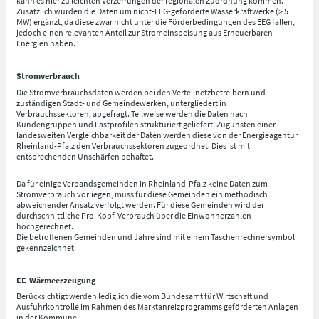
kann es hier zu leichten Verzerrungen der regionalen Zuordnung kommen.
Zusätzlich wurden die Daten um nicht-EEG-geförderte Wasserkraftwerke (> 5
MW) ergänzt, da diese zwar nicht unter die Förderbedingungen des EEG fallen,
jedoch einen relevanten Anteil zur Stromeinspeisung aus Erneuerbaren
Energien haben.
Stromverbrauch
Die Stromverbrauchsdaten werden bei den Verteilnetzbetreibern und
zuständigen Stadt- und Gemeindewerken, untergliedert in
Verbrauchssektoren, abgefragt. Teilweise werden die Daten nach
Kundengruppen und Lastprofilen strukturiert geliefert. Zugunsten einer
landesweiten Vergleichbarkeit der Daten werden diese von der Energieagentur
Rheinland-Pfalz den Verbrauchssektoren zugeordnet. Dies ist mit
entsprechenden Unschärfen behaftet.
Da für einige Verbandsgemeinden in Rheinland-Pfalz keine Daten zum
Stromverbrauch vorliegen, muss für diese Gemeinden ein methodisch
abweichender Ansatz verfolgt werden. Für diese Gemeinden wird der
durchschnittliche Pro-Kopf-Verbrauch über die Einwohnerzahlen
hochgerechnet.
Die betroffenen Gemeinden und Jahre sind mit einem Taschenrechnersymbol
gekennzeichnet.
EE-Wärmeerzeugung
Berücksichtigt werden lediglich die vom Bundesamt für Wirtschaft und
Ausfuhrkontrolle im Rahmen des Marktanreizprogramms geförderten Anlagen
in der Kommune.