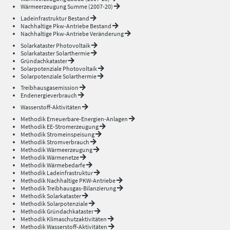
Wärmeerzeugung Summe (2007-20)
Ladeinfrastruktur Bestand
Nachhaltige Pkw-Antriebe Bestand
Nachhaltige Pkw-Antriebe Veränderung
Solarkataster Photovoltaik
Solarkataster Solarthermie
Gründachkataster
Solarpotenziale Photovoltaik
Solarpotenziale Solarthermie
Treibhausgasemission
Endenergieverbrauch
Wasserstoff-Aktivitäten
Methodik Erneuerbare-Energien-Anlagen
Methodik EE-Stromerzeugung
Methodik Stromeinspeisung
Methodik Stromverbrauch
Methodik Wärmeerzeugung
Methodik Wärmenetze
Methodik Wärmebedarfe
Methodik Ladeinfrastruktur
Methodik Nachhaltige PKW-Antriebe
Methodik Treibhausgas-Bilanzierung
Methodik Solarkataster
Methodik Solarpotenziale
Methodik Gründachkataster
Methodik Klimaschutzaktivitäten
Methodik Wasserstoff-Aktivitäten