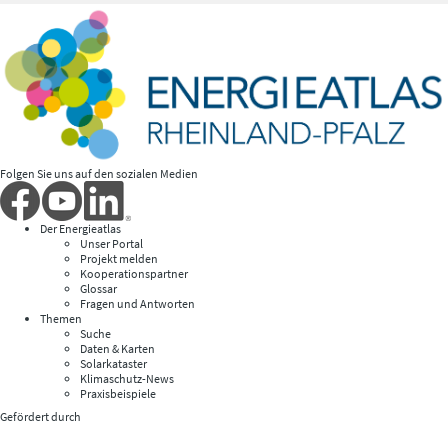
Folgen Sie uns auf den sozialen Medien
Der Energieatlas
Unser Portal
Projekt melden
Kooperationspartner
Glossar
Fragen und Antworten
Themen
Suche
Daten & Karten
Solarkataster
Klimaschutz-News
Praxisbeispiele
Gefördert durch