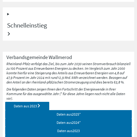
Schnelleinstieg
Verbandsgemeinde
Wallmerod
Rheinland-Pfalz verfolgt das Ziel, bis zum Jahr 2030 seinen Stromverbrauch bilanziell
zu 100 Prozent aus Erneuerbaren Energien zu decken. Im Vergleich zum Jahr 2000
konnte hierfür eine Steigerung des Anteils aus Erneuerbaren Energien von 4,8 auf
47,9 Prozent im Jahr 2024 mit rund 12,9 Mrd. kWh verzeichnet werden. Bezogen auf
den Anteil an der rheinland-pfälzischen Stromerzeugung sind dies bereits 63,8 %.
Die folgenden Daten zeigen Ihnen den Fortschritt der Energiewende in Ihrer
Kommune für das ausgewählte Jahr (* für diese Jahre liegen noch nicht alle Daten
vor).
Daten aus
2023
Daten aus
2025
*
Daten aus
2024
*
Daten aus
2023