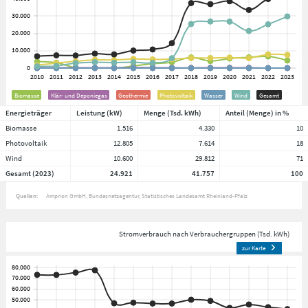
Biomasse
Klär- und Deponiegas
Geothermie
Photovoltaik
Wasser
Wind
Gesamt
Energieträger
Leistung (kW)
Menge (Tsd. kWh)
Anteil (Menge) in %
Biomasse
1.516
4.330
10
Photovoltaik
12.805
7.614
18
Wind
10.600
29.812
71
Gesamt (2023)
24.921
41.757
100
Quellen:
Amprion GmbH
Bundesnetzagentur
Statistisches Landesamt Rheinland-Pfalz
Stromverbrauch nach Verbrauchergruppen (Tsd. kWh)
zur Karte