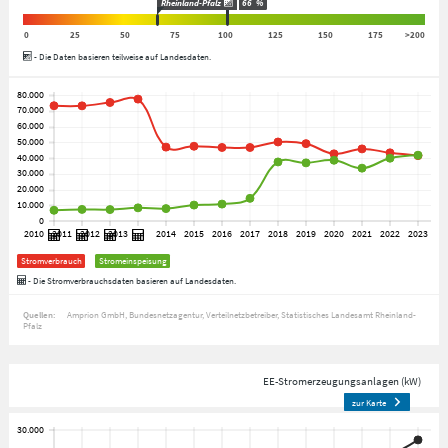
Rheinland-Pfalz
66
%
0
25
50
75
100
125
150
175
>200
- Die Daten basieren teilweise auf Landesdaten.
Stromverbrauch
Stromeinspeisung
- Die Stromverbrauchsdaten basieren auf Landesdaten.
Quellen:
Amprion GmbH
Bundesnetzagentur
Verteilnetzbetreiber
Statistisches Landesamt Rheinland-
Pfalz
EE-Stromerzeugungsanlagen (kW)
zur Karte