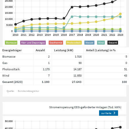
Biomasse
Klär- und Deponiegas
Geothermie
Photovoltaik
Wasser
Wind
Gesamt
Energieträger
Anzahl
Leistung (kW)
Anteil (Leistung) in %
Biomasse
2
1.516
5
Gas
1
90
0
Photovoltaik
1.170
14.187
51
Wind
7
11.850
43
Gesamt (2023)
1.180
27.643
100
Quelle:
Bundesnetzagentur
Stromeinspeisung EEG-geförderter Anlagen (Tsd. kWh)
zur Karte