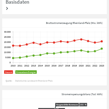
Basisdaten
Bruttostromerzeugung Rheinland-Pfalz (Mio. kWh)
Gesamt
Erneuerbare Energien
Quelle:
Statistisches Landesamt Rheinland-Pfalz
Stromeinspeisungsbilanz (Tsd. kWh)
Ausgewählte Kommune
101
%