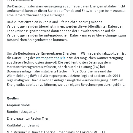
Die Darstellung der Wärmeerzeugung aus Erneuerbaren Energien ist daher nicht
umfassend, kann an dieser Stelle aber Trends und Entwicklungen beim Ausbau
erneuerbarer Wärmeenergie aufzeigen.
Da die Postleitzahlen in Rheinland-Pfalz nicht eindeutig mit den
Verbandsgemeinden übereinstimmen, werden die veröffentlichten Daten den
Landkreisen zugeordnet und dann anhand der Einwohnerzahlen auf die
Verbandsgemeinden heruntergebrochen. Daher kann es zu Abweichungen zum
tatsächlichen Anlagenbestand kommen.
Um die Bedeutung der Erneuerbaren Energien im Wärmebereich abzubilden, ist
die Darstellung des
Wärmepotentials
bzw. der möglichen Wärmeerzeugung
aus diesen Technologien sinnvoll. Die veröffentlichten Daten aus dem
Marktanreizprogramm umfassen jedoch nur die Leistung (kW) bei
Biomasseanlagen, die installierte Fläche (m²) bei Solarthermie und die
Wärmeleistung (kW) bei Wärmepumpen. Letztere liegt erst ab dem Jahr 2011
regelmäßig vor. Um die mit den Anlagen mögliche Wärmeerzeugung in kWh im
Energieatlas abbilden zu können, wurden eigene Berechnungen durchgeführt.
Quellen
Amprion GmbH
Bundesnetzagentur
Energieagentur Region Trier
Kraftfahrtbundesamt
Ministerium für Umwelt, Energie, Ernährung und Forsten (MUEEF)