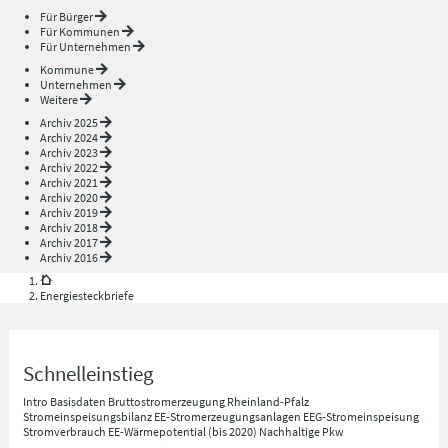
Für Bürger
Für Kommunen
Für Unternehmen
Kommune
Unternehmen
Weitere
Archiv 2025
Archiv 2024
Archiv 2023
Archiv 2022
Archiv 2021
Archiv 2020
Archiv 2019
Archiv 2018
Archiv 2017
Archiv 2016
Energiesteckbriefe
Schnelleinstieg
Intro
Basisdaten
Bruttostromerzeugung Rheinland-Pfalz
Stromeinspeisungsbilanz
EE-Stromerzeugungsanlagen
EEG-Stromeinspeisung
Stromverbrauch
EE-Wärmepotential (bis 2020)
Nachhaltige Pkw