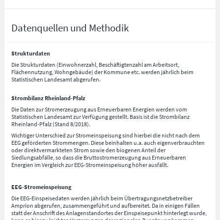
Datenquellen und Methodik
Strukturdaten
Die Strukturdaten (Einwohnerzahl, Beschäftigtenzahl am Arbeitsort,
Flächennutzung, Wohngebäude) der Kommune etc. werden jährlich beim
Statistischen Landesamt abgerufen.
Strombilanz Rheinland-Pfalz
Die Daten zur Stromerzeugung aus Erneuerbaren Energien werden vom
Statistischen Landesamt zur Verfügung gestellt. Basis ist die Strombilanz
Rheinland-Pfalz (Stand 8/2018).
Wichtiger Unterschied zur Stromeinspeisung sind hierbei die nicht nach dem
EEG geförderten Strommengen. Diese beinhalten u.a. auch eigenverbrauchten
oder direktvermarkteten Strom sowie den biogenen Anteil der
Siedlungsabfälle, so dass die Bruttostromerzeugung aus Erneuerbaren
Energien im Vergleich zur EEG-Stromeinspeisung höher ausfällt.
EEG-Stromeinspeisung
Die EEG-Einspeisedaten werden jährlich beim Übertragungsnetzbetreiber
Amprion abgerufen, zusammengeführt und aufbereitet. Da in einigen Fällen
statt der Anschrift des Anlagenstandortes der Einspeisepunkt hinterlegt wurde,