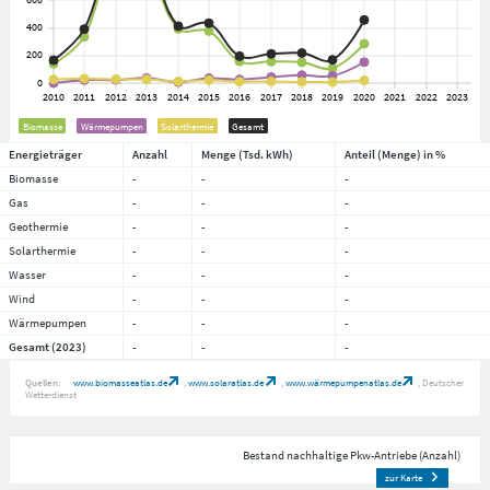
Biomasse
Wärmepumpen
Solarthermie
Gesamt
Energieträger
Anzahl
Menge (Tsd. kWh)
Anteil (Menge) in %
Biomasse
-
-
-
Gas
-
-
-
Geothermie
-
-
-
Solarthermie
-
-
-
Wasser
-
-
-
Wind
-
-
-
Wärmepumpen
-
-
-
Gesamt (2023)
-
-
-
Quellen:
www.biomasseatlas.de
www.solaratlas.de
www.wärmepumpenatlas.de
Deutscher
Wetterdienst
Bestand nachhaltige Pkw-Antriebe (Anzahl)
zur Karte