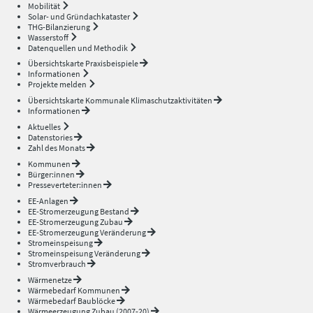
Mobilität
Solar- und Gründachkataster
THG-Bilanzierung
Wasserstoff
Datenquellen und Methodik
Übersichtskarte Praxisbeispiele
Informationen
Projekte melden
Übersichtskarte Kommunale Klimaschutzaktivitäten
Informationen
Aktuelles
Datenstories
Zahl des Monats
Kommunen
Bürger:innen
Presseverteter:innen
EE-Anlagen
EE-Stromerzeugung Bestand
EE-Stromerzeugung Zubau
EE-Stromerzeugung Veränderung
Stromeinspeisung
Stromeinspeisung Veränderung
Stromverbrauch
Wärmenetze
Wärmebedarf Kommunen
Wärmebedarf Baublöcke
Wärmeerzeugung Zubau (2007-20)