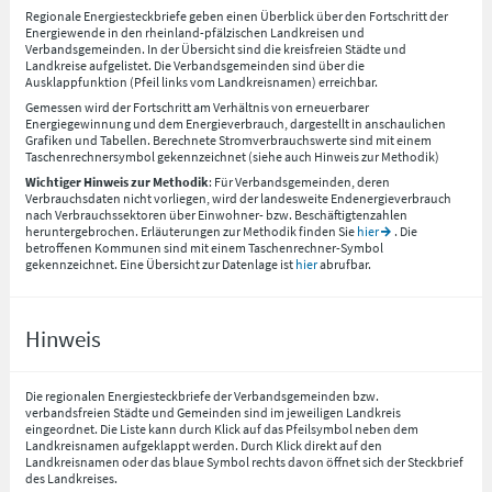
Regionale Energiesteckbriefe geben einen Überblick über den Fortschritt der
Energiewende in den rheinland-pfälzischen Landkreisen und
Verbandsgemeinden. In der Übersicht sind die kreisfreien Städte und
Landkreise aufgelistet. Die Verbandsgemeinden sind über die
Ausklappfunktion (Pfeil links vom Landkreisnamen) erreichbar.
Gemessen wird der Fortschritt am Verhältnis von erneuerbarer
Energiegewinnung und dem Energieverbrauch, dargestellt in anschaulichen
Grafiken und Tabellen. Berechnete Stromverbrauchswerte sind mit einem
Taschenrechnersymbol gekennzeichnet (siehe auch Hinweis zur Methodik)
Wichtiger Hinweis zur Methodik
: Für Verbandsgemeinden, deren
Verbrauchsdaten nicht vorliegen, wird der landesweite Endenergieverbrauch
nach Verbrauchssektoren über Einwohner- bzw. Beschäftigtenzahlen
heruntergebrochen. Erläuterungen zur Methodik finden Sie
hier
. Die
betroffenen Kommunen sind mit einem Taschenrechner-Symbol
gekennzeichnet. Eine Übersicht zur Datenlage ist
hier
abrufbar.
Hinweis
Die regionalen Energiesteckbriefe der Verbandsgemeinden bzw.
verbandsfreien Städte und Gemeinden sind im jeweiligen Landkreis
eingeordnet. Die Liste kann durch Klick auf das Pfeilsymbol neben dem
Landkreisnamen aufgeklappt werden. Durch Klick direkt auf den
Landkreisnamen oder das blaue Symbol rechts davon öffnet sich der Steckbrief
des Landkreises.