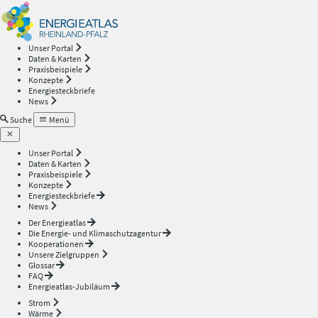
Energieatlas
—
Unser Portal
Daten & Karten
Rheinland-
Praxisbeispiele
Konzepte
Energiesteckbriefe
Pfalz
News
Suche
Menü
Unser Portal
Daten & Karten
Praxisbeispiele
Konzepte
Energiesteckbriefe
News
Der Energieatlas
Die Energie- und Klimaschutzagentur
Kooperationen
Unsere Zielgruppen
Glossar
FAQ
Energieatlas-Jubiläum
Strom
Wärme