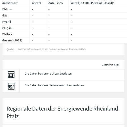
Antriebsart
Anzahl
Anteil in %
Anteil je 1.000 Pkw (inkl. fossil)*
Elektro
-
-
-
Gas
-
-
-
Hybrid
-
-
-
Plug-in
-
-
-
Weitere
-
-
-
Gesamt (2023)
-
-
-
Quelle:
Kraftfahrt-Bundesamt, Statistisches Landesamt Rheinland-Pfalz
Datengrundlage
Die Daten basieren auf Landesdaten.
Die Daten basieren teilweise auf Landesdaten.
Regionale Daten der Energiewende Rheinland-
Pfalz