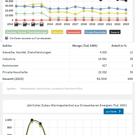
Gewerbe / Handel / Dienstleistungen
Industrie
Kommunen
Private Haushalte
Gesamt
- Die Daten basieren auf Landesdaten.
Sektor
Menge (Tsd. kWh)
Anteil in %
Gewerbe, Handel, Dienstleistungen
4.525
11
Industrie
14.541
35
Kommunen
417
1
Private Haushalte
22.032
53
Gesamt (2023)
41.514
100
Quellen:
Netzbetreiber
Statistisches Landesamt Rheinland-Pfalz
Jährlicher Zubau Wärmepotential aus Erneuerbaren Energien (Tsd. kWh)
zur Karte