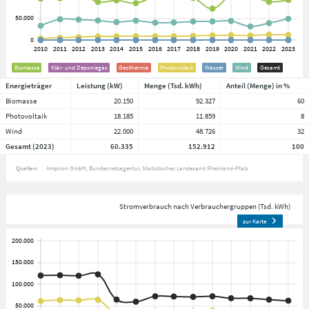
Biomasse
Klär- und Deponiegas
Geothermie
Photovoltaik
Wasser
Wind
Gesamt
Energieträger
Leistung (kW)
Menge (Tsd. kWh)
Anteil (Menge) in %
Biomasse
20.150
92.327
60
Photovoltaik
18.185
11.859
8
Wind
22.000
48.726
32
Gesamt (2023)
60.335
152.912
100
Quellen:
Amprion GmbH
Bundesnetzagentur
Statistisches Landesamt Rheinland-Pfalz
Stromverbrauch nach Verbrauchergruppen (Tsd. kWh)
zur Karte