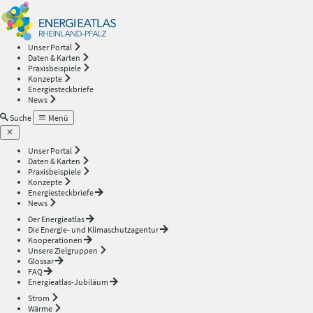
Energieatlas
—
Unser Portal
Daten & Karten
Rheinland-
Praxisbeispiele
Konzepte
Energiesteckbriefe
Pfalz
News
Suche
Menü
Unser Portal
Daten & Karten
Praxisbeispiele
Konzepte
Energiesteckbriefe
News
Der Energieatlas
Die Energie- und Klimaschutzagentur
Kooperationen
Unsere Zielgruppen
Glossar
FAQ
Energieatlas-Jubiläum
Strom
Wärme