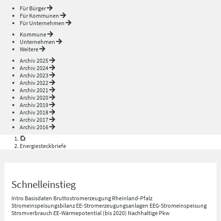
Für Bürger
Für Kommunen
Für Unternehmen
Kommune
Unternehmen
Weitere
Archiv 2025
Archiv 2024
Archiv 2023
Archiv 2022
Archiv 2021
Archiv 2020
Archiv 2019
Archiv 2018
Archiv 2017
Archiv 2016
Energiesteckbriefe
Schnelleinstieg
Intro
Basisdaten
Bruttostromerzeugung Rheinland-Pfalz
Stromeinspeisungsbilanz
EE-Stromerzeugungsanlagen
EEG-Stromeinspeisung
Stromverbrauch
EE-Wärmepotential (bis 2020)
Nachhaltige Pkw