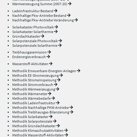
Wärmeerzeugung Summe (2007-20)
Ladeinfrastruktur Bestand
Nachhaltige Pkw-Antriebe Bestand
Nachhaltige Pkw-Antriebe Veränderung
Solarkataster Photovoltaik
Solarkataster Solarthermie
Gründachkataster
Solarpotenziale Photovoltaik
Solarpotenziale Solarthermie
Treibhausgasemission
Endenergieverbrauch
Wasserstoff-Aktivitäten
Methodik Erneuerbare-Energien-Anlagen
Methodik EE-Stromerzeugung
Methodik Stromeinspeisung
Methodik Stromverbrauch
Methodik Wärmeerzeugung
Methodik Wärmenetze
Methodik Wärmebedarfe
Methodik Ladeinfrastruktur
Methodik Nachhaltige PKW-Antriebe
Methodik Treibhausgas-Bilanzierung
Methodik Solarkataster
Methodik Solarpotenziale
Methodik Gründachkataster
Methodik Klimaschutzaktivitäten
Methodik Wasserstoff-Aktivitäten