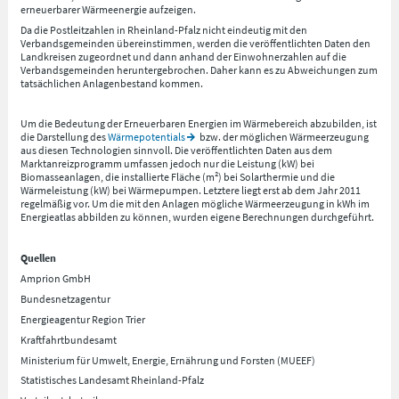
erneuerbarer Wärmeenergie aufzeigen.
Da die Postleitzahlen in Rheinland-Pfalz nicht eindeutig mit den
Verbandsgemeinden übereinstimmen, werden die veröffentlichten Daten den
Landkreisen zugeordnet und dann anhand der Einwohnerzahlen auf die
Verbandsgemeinden heruntergebrochen. Daher kann es zu Abweichungen zum
tatsächlichen Anlagenbestand kommen.
Um die Bedeutung der Erneuerbaren Energien im Wärmebereich abzubilden, ist
die Darstellung des
Wärmepotentials
bzw. der möglichen Wärmeerzeugung
aus diesen Technologien sinnvoll. Die veröffentlichten Daten aus dem
Marktanreizprogramm umfassen jedoch nur die Leistung (kW) bei
Biomasseanlagen, die installierte Fläche (m²) bei Solarthermie und die
Wärmeleistung (kW) bei Wärmepumpen. Letztere liegt erst ab dem Jahr 2011
regelmäßig vor. Um die mit den Anlagen mögliche Wärmeerzeugung in kWh im
Energieatlas abbilden zu können, wurden eigene Berechnungen durchgeführt.
Quellen
Amprion GmbH
Bundesnetzagentur
Energieagentur Region Trier
Kraftfahrtbundesamt
Ministerium für Umwelt, Energie, Ernährung und Forsten (MUEEF)
Statistisches Landesamt Rheinland-Pfalz