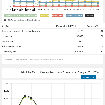
Gewerbe / Handel / Dienstleistungen
Industrie
Kommunen
Private Haushalte
Gesamt
- Die Daten basieren auf Landesdaten.
Sektor
Menge (Tsd. kWh)
Anteil in %
Gewerbe, Handel, Dienstleistungen
6.127
10
Industrie
30.835
50
Kommunen
400
1
Private Haushalte
24.606
40
Gesamt (2023)
61.968
100
Quellen:
Netzbetreiber
Statistisches Landesamt Rheinland-Pfalz
Jährlicher Zubau Wärmepotential aus Erneuerbaren Energien (Tsd. kWh)
zur Karte