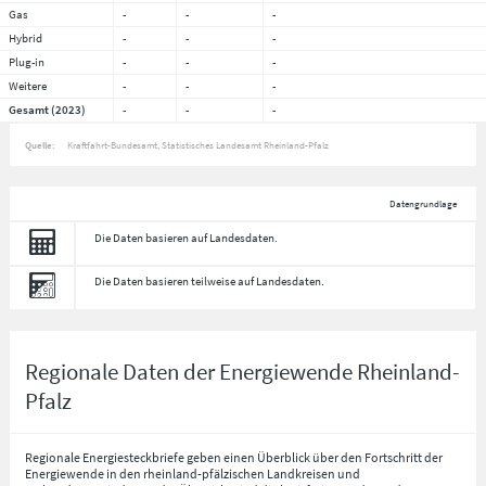
Gas
-
-
-
Hybrid
-
-
-
Plug-in
-
-
-
Weitere
-
-
-
Gesamt (2023)
-
-
-
Quelle:
Kraftfahrt-Bundesamt, Statistisches Landesamt Rheinland-Pfalz
Datengrundlage
Die Daten basieren auf Landesdaten.
Die Daten basieren teilweise auf Landesdaten.
Regionale Daten der Energiewende Rheinland-
Pfalz
Regionale Energiesteckbriefe geben einen Überblick über den Fortschritt der
Energiewende in den rheinland-pfälzischen Landkreisen und