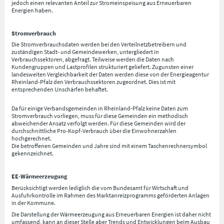
jedoch einen relevanten Anteil zur Stromeinspeisung aus Erneuerbaren
Energien haben.
Stromverbrauch
Die Stromverbrauchsdaten werden bei den Verteilnetzbetreibern und
zuständigen Stadt- und Gemeindewerken, untergliedert in
Verbrauchssektoren, abgefragt. Teilweise werden die Daten nach
Kundengruppen und Lastprofilen strukturiert geliefert. Zugunsten einer
landesweiten Vergleichbarkeit der Daten werden diese von der Energieagentur
Rheinland-Pfalz den Verbrauchssektoren zugeordnet. Dies ist mit
entsprechenden Unschärfen behaftet.
Da für einige Verbandsgemeinden in Rheinland-Pfalz keine Daten zum
Stromverbrauch vorliegen, muss für diese Gemeinden ein methodisch
abweichender Ansatz verfolgt werden. Für diese Gemeinden wird der
durchschnittliche Pro-Kopf-Verbrauch über die Einwohnerzahlen
hochgerechnet.
Die betroffenen Gemeinden und Jahre sind mit einem Taschenrechnersymbol
gekennzeichnet.
EE-Wärmeerzeugung
Berücksichtigt werden lediglich die vom Bundesamt für Wirtschaft und
Ausfuhrkontrolle im Rahmen des Marktanreizprogramms geförderten Anlagen
in der Kommune.
Die Darstellung der Wärmeerzeugung aus Erneuerbaren Energien ist daher nicht
umfassend, kann an dieser Stelle aber Trends und Entwicklungen beim Ausbau