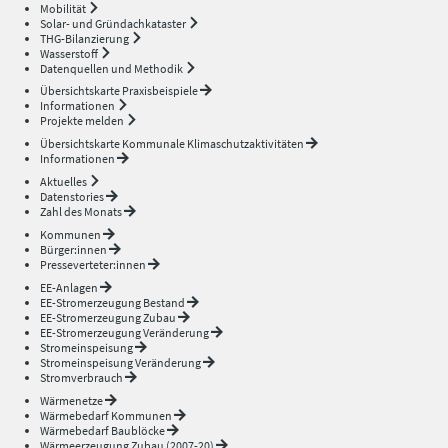
Mobilität
Solar- und Gründachkataster
THG-Bilanzierung
Wasserstoff
Datenquellen und Methodik
Übersichtskarte Praxisbeispiele
Informationen
Projekte melden
Übersichtskarte Kommunale Klimaschutzaktivitäten
Informationen
Aktuelles
Datenstories
Zahl des Monats
Kommunen
Bürger:innen
Presseverteter:innen
EE-Anlagen
EE-Stromerzeugung Bestand
EE-Stromerzeugung Zubau
EE-Stromerzeugung Veränderung
Stromeinspeisung
Stromeinspeisung Veränderung
Stromverbrauch
Wärmenetze
Wärmebedarf Kommunen
Wärmebedarf Baublöcke
Wärmeerzeugung Zubau (2007-20)