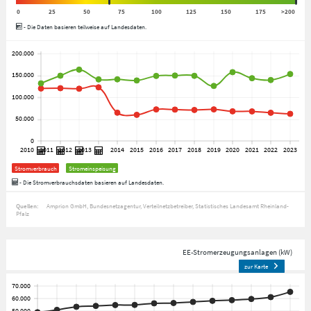
0
25
50
75
100
125
150
175
>200
- Die Daten basieren teilweise auf Landesdaten.
Stromverbrauch
Stromeinspeisung
- Die Stromverbrauchsdaten basieren auf Landesdaten.
Quellen:
Amprion GmbH
Bundesnetzagentur
Verteilnetzbetreiber
Statistisches Landesamt Rheinland-
Pfalz
EE-Stromerzeugungsanlagen (kW)
zur Karte