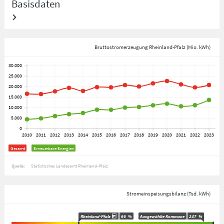
Basisdaten
Bruttostromerzeugung Rheinland-Pfalz (Mio. kWh)
Gesamt
Erneuerbare Energien
Quelle:
Statistisches Landesamt Rheinland-Pfalz
Stromeinspeisungsbilanz (Tsd. kWh)
Rheinland-Pfalz
66
%
Ausgewählte Kommune
247
%