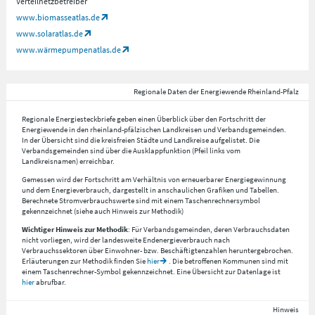
Verteilnetzbetreiber
www.biomasseatlas.de
www.solaratlas.de
www.wärmepumpenatlas.de
Regionale Daten der Energiewende Rheinland-Pfalz
Regionale Energiesteckbriefe geben einen Überblick über den Fortschritt der
Energiewende in den rheinland-pfälzischen Landkreisen und Verbandsgemeinden.
In der Übersicht sind die kreisfreien Städte und Landkreise aufgelistet. Die
Verbandsgemeinden sind über die Ausklappfunktion (Pfeil links vom
Landkreisnamen) erreichbar.
Gemessen wird der Fortschritt am Verhältnis von erneuerbarer Energiegewinnung
und dem Energieverbrauch, dargestellt in anschaulichen Grafiken und Tabellen.
Berechnete Stromverbrauchswerte sind mit einem Taschenrechnersymbol
gekennzeichnet (siehe auch Hinweis zur Methodik)
Wichtiger Hinweis zur Methodik
: Für Verbandsgemeinden, deren Verbrauchsdaten
nicht vorliegen, wird der landesweite Endenergieverbrauch nach
Verbrauchssektoren über Einwohner- bzw. Beschäftigtenzahlen heruntergebrochen.
Erläuterungen zur Methodik finden Sie
hier
. Die betroffenen Kommunen sind mit
einem Taschenrechner-Symbol gekennzeichnet. Eine Übersicht zur Datenlage ist
hier
abrufbar.
Hinweis