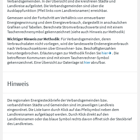
Verbandsgemeinden. In der Übersicht sind die kreisfreien Städte und
Landkreise aufgelistet. Die Verbandsgemeinden sind über die
Ausklappfunktion (Pfeil links vom Landkreisnamen) erreichbar.
Gemessen wird der Fortschritt am Verhältnis von erneuerbarer
Energiegewinnung und dem Energieverbrauch, dargestellt in anschaulichen
Grafiken und Tabellen. Berechnete Stromverbrauchswerte sind mit einem
Taschenrechnersymbol gekennzeichnet (siehe auch Hinweis zur Methodik)
Wichtiger Hinweis zur Methodik
: Für Verbandsgemeinden, deren
Verbrauchsdaten nicht vorliegen, wird der landesweite Endenergieverbrauch
nach Verbrauchssektoren über Einwohner- bzw. Beschäftigtenzahlen
heruntergebrochen. Erläuterungen zur Methodik finden Sie
hier
. Die
betroffenen Kommunen sind mit einem Taschenrechner-Symbol
gekennzeichnet. Eine Übersicht zur Datenlage ist
hier
abrufbar.
Hinweis
Die regionalen Energiesteckbriefe der Verbandsgemeinden bzw.
verbandsfreien Städte und Gemeinden sind im jeweiligen Landkreis
eingeordnet. Die Liste kann durch Klick auf das Pfeilsymbol neben dem
Landkreisnamen aufgeklappt werden. Durch Klick direkt auf den
Landkreisnamen oder das blaue Symbol rechts davon öffnet sich der Steckbrief
des Landkreises.