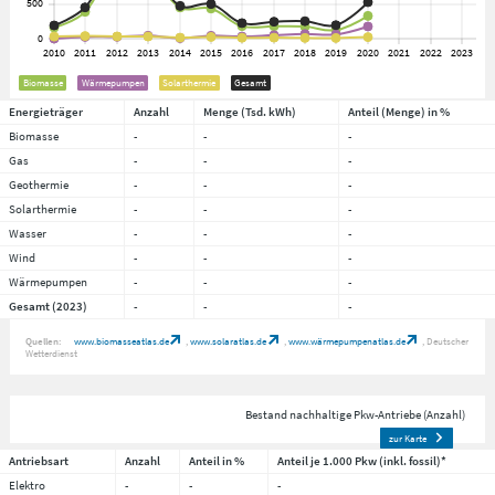
Biomasse
Wärmepumpen
Solarthermie
Gesamt
Energieträger
Anzahl
Menge (Tsd. kWh)
Anteil (Menge) in %
Biomasse
-
-
-
Gas
-
-
-
Geothermie
-
-
-
Solarthermie
-
-
-
Wasser
-
-
-
Wind
-
-
-
Wärmepumpen
-
-
-
Gesamt (2023)
-
-
-
Quellen:
www.biomasseatlas.de
www.solaratlas.de
www.wärmepumpenatlas.de
Deutscher
Wetterdienst
Bestand nachhaltige Pkw-Antriebe (Anzahl)
zur Karte
Antriebsart
Anzahl
Anteil in %
Anteil je 1.000 Pkw (inkl. fossil)*
Elektro
-
-
-