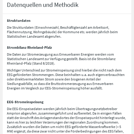
Datenquellen und Methodik
Strukturdaten
Die Strukturdaten (Einwohnerzahl, Beschäftigtenzahl am Arbeitsort,
Flächennutzung, Wohngebäude) der Kommune etc. werden jährlich beim
Statistischen Landesamt abgerufen.
Strombilanz Rheinland-Pfalz
Die Daten zur Stromerzeugung aus Erneuerbaren Energien werden vom
Statistischen Landesamt zur Verfügung gestellt. Basis ist die Strombilanz
Rheinland-Pfalz (Stand 8/2018).
Wichtiger Unterschied zur Stromeinspeisung sind hierbei die nicht nach dem
EEG geförderten Strommengen. Diese beinhalten u.a. auch eigenverbrauchten
oder direktvermarkteten Strom sowie den biogenen Anteil der
Siedlungsabfälle, so dass die Bruttostromerzeugung aus Erneuerbaren
Energien im Vergleich zur EEG-Stromeinspeisung höher ausfällt.
EEG-Stromeinspeisung
Die EEG-Einspeisedaten werden jährlich beim Übertragungsnetzbetreiber
Amprion abgerufen, zusammengeführt und aufbereitet. Da in einigen Fällen
statt der Anschrift des Anlagenstandortes der Einspeisepunkt hinterlegt wurde,
kann es hier zu leichten Verzerrungen der regionalen Zuordnung kommen.
Zusätzlich wurden die Daten um nicht-EEG-geförderte Wasserkraftwerke (> 5
MW) ergänzt, da diese zwar nicht unter die Förderbedingungen des EEG fallen,