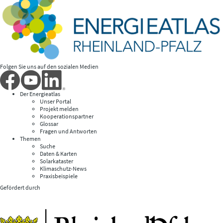
Folgen Sie uns auf den sozialen Medien
Der Energieatlas
Unser Portal
Projekt melden
Kooperationspartner
Glossar
Fragen und Antworten
Themen
Suche
Daten & Karten
Solarkataster
Klimaschutz-News
Praxisbeispiele
Gefördert durch