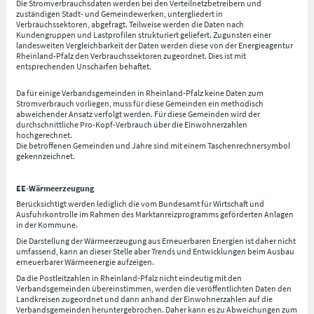
Die Stromverbrauchsdaten werden bei den Verteilnetzbetreibern und
zuständigen Stadt- und Gemeindewerken, untergliedert in
Verbrauchssektoren, abgefragt. Teilweise werden die Daten nach
Kundengruppen und Lastprofilen strukturiert geliefert. Zugunsten einer
landesweiten Vergleichbarkeit der Daten werden diese von der Energieagentur
Rheinland-Pfalz den Verbrauchssektoren zugeordnet. Dies ist mit
entsprechenden Unschärfen behaftet.
Da für einige Verbandsgemeinden in Rheinland-Pfalz keine Daten zum
Stromverbrauch vorliegen, muss für diese Gemeinden ein methodisch
abweichender Ansatz verfolgt werden. Für diese Gemeinden wird der
durchschnittliche Pro-Kopf-Verbrauch über die Einwohnerzahlen
hochgerechnet.
Die betroffenen Gemeinden und Jahre sind mit einem Taschenrechnersymbol
gekennzeichnet.
EE-Wärmeerzeugung
Berücksichtigt werden lediglich die vom Bundesamt für Wirtschaft und
Ausfuhrkontrolle im Rahmen des Marktanreizprogramms geförderten Anlagen
in der Kommune.
Die Darstellung der Wärmeerzeugung aus Erneuerbaren Energien ist daher nicht
umfassend, kann an dieser Stelle aber Trends und Entwicklungen beim Ausbau
erneuerbarer Wärmeenergie aufzeigen.
Da die Postleitzahlen in Rheinland-Pfalz nicht eindeutig mit den
Verbandsgemeinden übereinstimmen, werden die veröffentlichten Daten den
Landkreisen zugeordnet und dann anhand der Einwohnerzahlen auf die
Verbandsgemeinden heruntergebrochen. Daher kann es zu Abweichungen zum