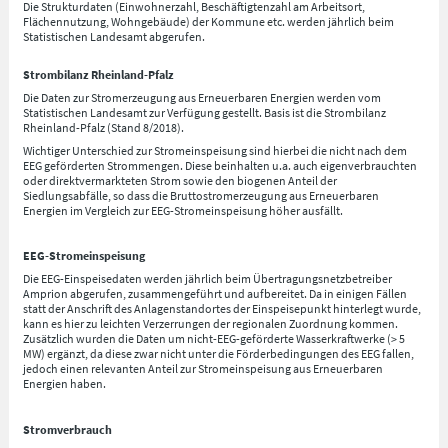
Die Strukturdaten (Einwohnerzahl, Beschäftigtenzahl am Arbeitsort,
Flächennutzung, Wohngebäude) der Kommune etc. werden jährlich beim
Statistischen Landesamt abgerufen.
Strombilanz Rheinland-Pfalz
Die Daten zur Stromerzeugung aus Erneuerbaren Energien werden vom
Statistischen Landesamt zur Verfügung gestellt. Basis ist die Strombilanz
Rheinland-Pfalz (Stand 8/2018).
Wichtiger Unterschied zur Stromeinspeisung sind hierbei die nicht nach dem
EEG geförderten Strommengen. Diese beinhalten u.a. auch eigenverbrauchten
oder direktvermarkteten Strom sowie den biogenen Anteil der
Siedlungsabfälle, so dass die Bruttostromerzeugung aus Erneuerbaren
Energien im Vergleich zur EEG-Stromeinspeisung höher ausfällt.
EEG-Stromeinspeisung
Die EEG-Einspeisedaten werden jährlich beim Übertragungsnetzbetreiber
Amprion abgerufen, zusammengeführt und aufbereitet. Da in einigen Fällen
statt der Anschrift des Anlagenstandortes der Einspeisepunkt hinterlegt wurde,
kann es hier zu leichten Verzerrungen der regionalen Zuordnung kommen.
Zusätzlich wurden die Daten um nicht-EEG-geförderte Wasserkraftwerke (> 5
MW) ergänzt, da diese zwar nicht unter die Förderbedingungen des EEG fallen,
jedoch einen relevanten Anteil zur Stromeinspeisung aus Erneuerbaren
Energien haben.
Stromverbrauch