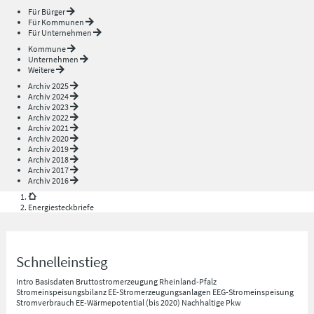
Für Bürger
Für Kommunen
Für Unternehmen
Kommune
Unternehmen
Weitere
Archiv 2025
Archiv 2024
Archiv 2023
Archiv 2022
Archiv 2021
Archiv 2020
Archiv 2019
Archiv 2018
Archiv 2017
Archiv 2016
Energiesteckbriefe
Schnelleinstieg
Intro
Basisdaten
Bruttostromerzeugung Rheinland-Pfalz
Stromeinspeisungsbilanz
EE-Stromerzeugungsanlagen
EEG-Stromeinspeisung
Stromverbrauch
EE-Wärmepotential (bis 2020)
Nachhaltige Pkw