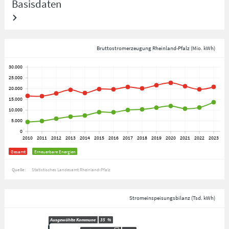
Basisdaten
Bruttostromerzeugung Rheinland-Pfalz (Mio. kWh)
Gesamt
Erneuerbare Energien
Quelle:
Statistisches Landesamt Rheinland-Pfalz
Stromeinspeisungsbilanz (Tsd. kWh)
Ausgewählte Kommune
35
%