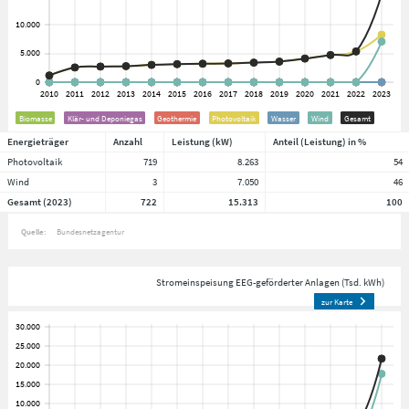
Biomasse
Klär- und Deponiegas
Geothermie
Photovoltaik
Wasser
Wind
Gesamt
Energieträger
Anzahl
Leistung (kW)
Anteil (Leistung) in %
Photovoltaik
719
8.263
54
Wind
3
7.050
46
Gesamt (2023)
722
15.313
100
Quelle:
Bundesnetzagentur
Stromeinspeisung EEG-geförderter Anlagen (Tsd. kWh)
zur Karte