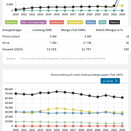
Biomasse
Klär- und Deponiegas
Geothermie
Photovoltaik
Wasser
Wind
Gesamt
Energieträger
Leistung (kW)
Menge (Tsd. kWh)
Anteil (Menge) in %
Photovoltaik
6.468
3.960
18
Wind
7.050
17.748
82
Gesamt (2023)
13.518
21.707
100
Quellen:
Amprion GmbH
Bundesnetzagentur
Statistisches Landesamt Rheinland-Pfalz
Stromverbrauch nach Verbrauchergruppen (Tsd. kWh)
zur Karte