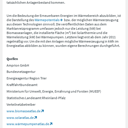
tatsächlichen Anlagenbestand kommen.
Um die Bedeutung der Erneuerbaren Energien im Wärmebereich abzubilden, ist
die Darstellung des
Wärmepotentials
bzw. der möglichen Wärmeerzeugung
aus diesen Technologien sinnvoll. Die veröffentlichten Daten aus dem
Marktanreizprogramm umfassen jedoch nur die Leistung (kW) bei
Biomasseanlagen, die installierte Fläche (m²) bei Solarthermie und die
Wärmeleistung (kW) bei Wärmepumpen. Letztere liegt erst ab dem Jahr 2011
regelmäßig vor. Um die mit den Anlagen mögliche Wärmeerzeugung in kWh im
Energieatlas abbilden zu können, wurden eigene Berechnungen durchgeführt.
Quellen
Amprion GmbH
Bundesnetzagentur
Energieagentur Region Trier
Kraftfahrtbundesamt
Ministerium für Umwelt, Energie, Ernährung und Forsten (MUEEF)
Statistisches Landesamt Rheinland-Pfalz
Verteilnetzbetreiber
www.biomasseatlas.de
www.solaratlas.de
www.wärmepumpenatlas.de