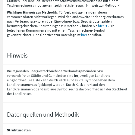
Grafiken und Tabellen. Berechnete Stromverbrauchswerte sind mit einem
Taschenrechnersymbol gekennzeichnet (siehe auch Hinweis zur Methodik)
Wichtiger Hinweis zur Methodik
: Für Verbandsgemeinden, deren
Verbrauchsdaten nicht vorliegen, wird der landesweite Endenergieverbrauch
nach Verbrauchssektoren über Einwohner- bzw. Beschäftigtenzahlen
heruntergebrochen. Erläuterungen zur Methodik finden Sie
hier
. Die
betroffenen Kommunen sind mit einem Taschenrechner-Symbol
gekennzeichnet. Eine Übersicht zur Datenlage ist
hier
abrufbar.
Hinweis
Die regionalen Energiesteckbriefe der Verbandsgemeinden bzw.
verbandsfreien Städte und Gemeinden sind im jeweiligen Landkreis
eingeordnet. Die Liste kann durch Klick auf das Pfeilsymbol neben dem
Landkreisnamen aufgeklappt werden. Durch Klick direkt auf den
Landkreisnamen oder das blaue Symbol rechts davon öffnet sich der Steckbrief
des Landkreises.
Datenquellen und Methodik
Strukturdaten