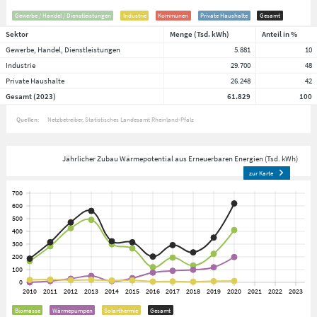
Gewerbe / Handel / Dienstleistungen
Industrie
Kommunen
Private Haushalte
Gesamt
Sektor
Menge (Tsd. kWh)
Anteil in %
Gewerbe, Handel, Dienstleistungen
5.881
10
Industrie
29.700
48
Private Haushalte
26.248
42
Gesamt (2023)
61.829
100
Quellen:
Netzbetreiber
Statistisches Landesamt Rheinland-Pfalz
Jährlicher Zubau Wärmepotential aus Erneuerbaren Energien (Tsd. kWh)
zur Karte
Biomasse
Wärmepumpen
Solarthermie
Gesamt