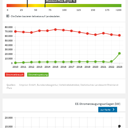
Rheinland-Pfalz
66
%
0
25
50
75
100
125
150
175
>200
- Die Daten basieren teilweise auf Landesdaten.
Stromverbrauch
Stromeinspeisung
Quellen:
Amprion GmbH
Bundesnetzagentur
Verteilnetzbetreiber
Statistisches Landesamt Rheinland-
Pfalz
EE-Stromerzeugungsanlagen (kW)
zur Karte