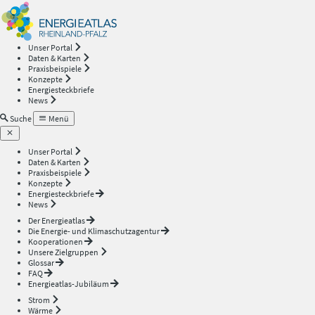
Energieatlas
—
Unser Portal
Daten & Karten
Rheinland-
Praxisbeispiele
Konzepte
Energiesteckbriefe
Pfalz
News
Suche
Menü
Unser Portal
Daten & Karten
Praxisbeispiele
Konzepte
Energiesteckbriefe
News
Der Energieatlas
Die Energie- und Klimaschutzagentur
Kooperationen
Unsere Zielgruppen
Glossar
FAQ
Energieatlas-Jubiläum
Strom
Wärme