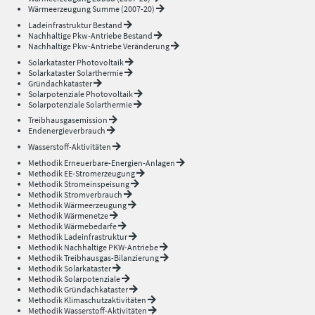
Wärmeerzeugung Summe (2007-20)
Ladeinfrastruktur Bestand
Nachhaltige Pkw-Antriebe Bestand
Nachhaltige Pkw-Antriebe Veränderung
Solarkataster Photovoltaik
Solarkataster Solarthermie
Gründachkataster
Solarpotenziale Photovoltaik
Solarpotenziale Solarthermie
Treibhausgasemission
Endenergieverbrauch
Wasserstoff-Aktivitäten
Methodik Erneuerbare-Energien-Anlagen
Methodik EE-Stromerzeugung
Methodik Stromeinspeisung
Methodik Stromverbrauch
Methodik Wärmeerzeugung
Methodik Wärmenetze
Methodik Wärmebedarfe
Methodik Ladeinfrastruktur
Methodik Nachhaltige PKW-Antriebe
Methodik Treibhausgas-Bilanzierung
Methodik Solarkataster
Methodik Solarpotenziale
Methodik Gründachkataster
Methodik Klimaschutzaktivitäten
Methodik Wasserstoff-Aktivitäten