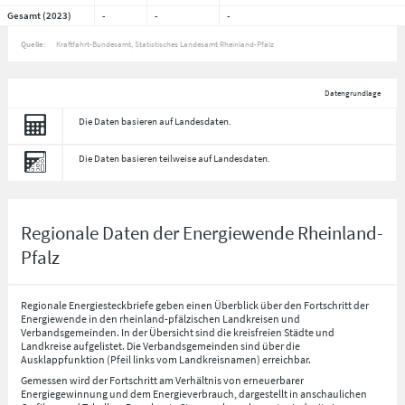
Gesamt (2023)
-
-
-
Quelle:
Kraftfahrt-Bundesamt, Statistisches Landesamt Rheinland-Pfalz
Datengrundlage
Die Daten basieren auf Landesdaten.
Die Daten basieren teilweise auf Landesdaten.
Regionale Daten der Energiewende Rheinland-
Pfalz
Regionale Energiesteckbriefe geben einen Überblick über den Fortschritt der
Energiewende in den rheinland-pfälzischen Landkreisen und
Verbandsgemeinden. In der Übersicht sind die kreisfreien Städte und
Landkreise aufgelistet. Die Verbandsgemeinden sind über die
Ausklappfunktion (Pfeil links vom Landkreisnamen) erreichbar.
Gemessen wird der Fortschritt am Verhältnis von erneuerbarer
Energiegewinnung und dem Energieverbrauch, dargestellt in anschaulichen