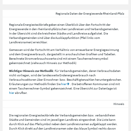
Regionale Daten der Energiewende Rheinland-Pfalz
Regionale Energiesteckbriefe geben einen Überblick über den Fortschritt der
Energiewende in den rheinland-pfälzischen Landkreisen und Verbandsgemeinden.
In der Übersicht sind die kreisfreien Städte und Landkreise aufgelistet. Die
Verbandsgemeinden sind über die Ausklappfunktion (Pfeil links vom
Landkreisnamen) erreichbar.
Gemessen wird der Fortschritt am Verhältnis von erneuerbarer Energiegewinnung
und dem Energieverbrauch, dargestellt in anschaulichen Grafiken und Tabellen.
Berechnete Stromverbrauchswerte sind mit einem Taschenrechnersymbol
gekennzeichnet (siehe auch Hinweis zur Methodik)
Wichtiger Hinweis zur Methodik
: Für Verbandsgemeinden, deren Verbrauchsdaten
nicht vorliegen, wird der landesweite Endenergieverbrauch nach
Verbrauchssektoren über Einwohner- bzw. Beschäftigtenzahlen heruntergebrochen.
Erläuterungen zur Methodik finden Sie
hier
. Die betroffenen Kommunen sind mit
einem Taschenrechner-Symbol gekennzeichnet. Eine Übersicht zur Datenlage ist
hier
abrufbar.
Hinweis
Die regionalen Energiesteckbriefe der Verbandsgemeinden bzw. verbandsfreien
Städte und Gemeinden sind im jeweiligen Landkreis eingeordnet. Die Liste kann
durch Klick auf das Pfeilsymbol neben dem Landkreisnamen aufgeklappt werden.
Durch Klick direkt auf den Landkreisnamen oder das blaue Symbol rechts davon