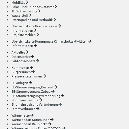
Mobilität
Solar- und Gründachkataster
THG-Bilanzierung
Wasserstoff
Datenquellen und Methodik
Übersichtskarte Praxisbeispiele
Informationen
Projekte melden
Übersichtskarte Kommunale Klimaschutzaktivitäten
Informationen
Aktuelles
Datenstories
Zahl des Monats
Kommunen
Bürger:innen
Presseverteter:innen
EE-Anlagen
EE-Stromerzeugung Bestand
EE-Stromerzeugung Zubau
EE-Stromerzeugung Veränderung
Stromeinspeisung
Stromeinspeisung Veränderung
Stromverbrauch
Wärmenetze
Wärmebedarf Kommunen
Wärmebedarf Baublöcke
Wärmeerzeugung Zubau (2007-20)