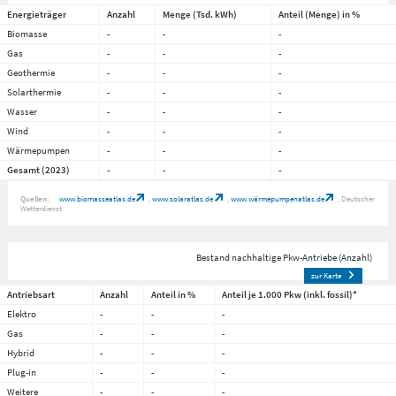
Energieträger
Anzahl
Menge (Tsd. kWh)
Anteil (Menge) in %
Biomasse
-
-
-
Gas
-
-
-
Geothermie
-
-
-
Solarthermie
-
-
-
Wasser
-
-
-
Wind
-
-
-
Wärmepumpen
-
-
-
Gesamt (2023)
-
-
-
Quellen:
www.biomasseatlas.de
www.solaratlas.de
www.wärmepumpenatlas.de
Deutscher
Wetterdienst
Bestand nachhaltige Pkw-Antriebe (Anzahl)
zur Karte
Antriebsart
Anzahl
Anteil in %
Anteil je 1.000 Pkw (inkl. fossil)*
Elektro
-
-
-
Gas
-
-
-
Hybrid
-
-
-
Plug-in
-
-
-
Weitere
-
-
-