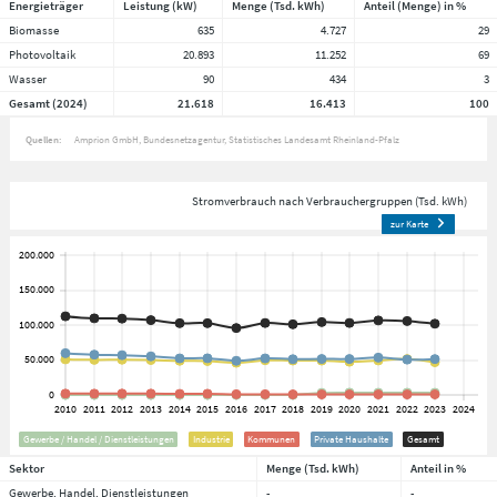
Energieträger
Leistung (kW)
Menge (Tsd. kWh)
Anteil (Menge) in %
Biomasse
635
4.727
29
Photovoltaik
20.893
11.252
69
Wasser
90
434
3
Gesamt (2024)
21.618
16.413
100
Quellen:
Amprion GmbH
Bundesnetzagentur
Statistisches Landesamt Rheinland-Pfalz
Stromverbrauch nach Verbrauchergruppen (Tsd. kWh)
zur Karte
Gewerbe / Handel / Dienstleistungen
Industrie
Kommunen
Private Haushalte
Gesamt
Sektor
Menge (Tsd. kWh)
Anteil in %
Gewerbe, Handel, Dienstleistungen
-
-