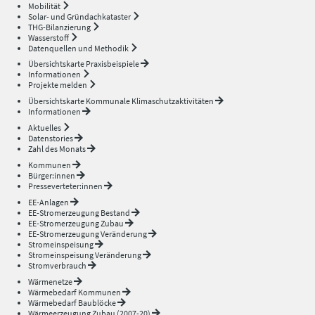
Mobilität
Solar- und Gründachkataster
THG-Bilanzierung
Wasserstoff
Datenquellen und Methodik
Übersichtskarte Praxisbeispiele
Informationen
Projekte melden
Übersichtskarte Kommunale Klimaschutzaktivitäten
Informationen
Aktuelles
Datenstories
Zahl des Monats
Kommunen
Bürger:innen
Presseverteter:innen
EE-Anlagen
EE-Stromerzeugung Bestand
EE-Stromerzeugung Zubau
EE-Stromerzeugung Veränderung
Stromeinspeisung
Stromeinspeisung Veränderung
Stromverbrauch
Wärmenetze
Wärmebedarf Kommunen
Wärmebedarf Baublöcke
Wärmeerzeugung Zubau (2007-20)