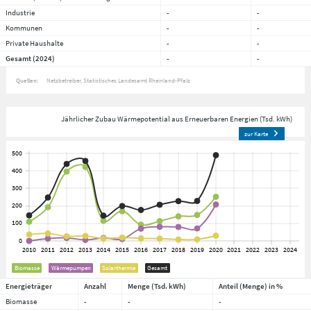
Industrie
-
-
Kommunen
-
-
Private Haushalte
-
-
Gesamt (2024)
-
-
Quellen:
Netzbetreiber
Statistisches Landesamt Rheinland-Pfalz
Jährlicher Zubau Wärmepotential aus Erneuerbaren Energien (Tsd. kWh)
zur Karte
Biomasse
Wärmepumpen
Solarthermie
Gesamt
Energieträger
Anzahl
Menge (Tsd. kWh)
Anteil (Menge) in %
Biomasse
-
-
-