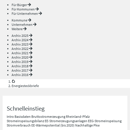
Für Bürger
Für Kommunen
Für Unternehmen
Kommune
Unternehmen
Weitere
Archiv 2025
Archiv 2024
Archiv 2023
Archiv 2022
Archiv 2021
Archiv 2020
Archiv 2019
Archiv 2018
Archiv 2017
Archiv 2016
Energiesteckbriefe
Schnelleinstieg
Intro
Basisdaten
Bruttostromerzeugung Rheinland-Pfalz
Stromeinspeisungsbilanz
EE-Stromerzeugungsanlagen
EEG-Stromeinspeisung
Stromverbrauch
EE-Wärmepotential (bis 2020)
Nachhaltige Pkw