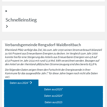
Schnelleinstieg
Verbandsgemeinde
Rengsdorf-Waldbreitbach
Rheinland-Pfalz verfolgt das Ziel, bis zum Jahr 2030 seinen Stromverbrauch bilanziell
zu 100 Prozent aus Erneuerbaren Energien zu decken. Im Vergleich zum Jahr 2000
konnte hierfür eine Steigerung des Anteils aus Erneuerbaren Energien von 4,8 auf
47,9 Prozent im Jahr 2024 mit rund 12,9 Mrd. kWh verzeichnet werden. Bezogen auf
den Anteil an der rheinland-pfälzischen Stromerzeugung sind dies bereits 63,8 %.
Die folgenden Daten zeigen Ihnen den Fortschritt der Energiewende in Ihrer
Kommune für das ausgewählte Jahr (* für diese Jahre liegen noch nicht alle Daten
vor).
Daten aus
2024
*
Daten aus
2025
*
Daten aus
2024
*
Daten aus
2023