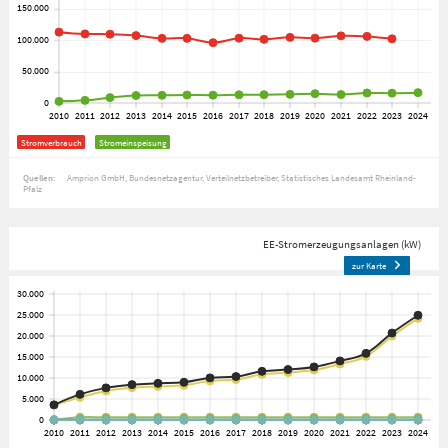
Stromverbrauch
Stromeinspeisung
Quellen:
Amprion GmbH
Bundesnetzagentur
Verteilnetzbetreiber
Statistisches Landesamt Rheinland-
Pfalz
EE-Stromerzeugungsanlagen (kW)
zur Karte