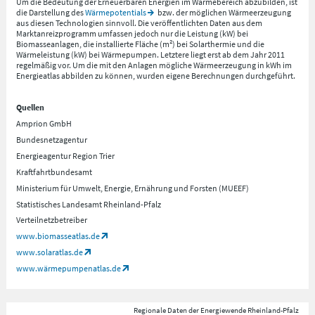
Um die Bedeutung der Erneuerbaren Energien im Wärmebereich abzubilden, ist
die Darstellung des
Wärmepotentials
bzw. der möglichen Wärmeerzeugung
aus diesen Technologien sinnvoll. Die veröffentlichten Daten aus dem
Marktanreizprogramm umfassen jedoch nur die Leistung (kW) bei
Biomasseanlagen, die installierte Fläche (m²) bei Solarthermie und die
Wärmeleistung (kW) bei Wärmepumpen. Letztere liegt erst ab dem Jahr 2011
regelmäßig vor. Um die mit den Anlagen mögliche Wärmeerzeugung in kWh im
Energieatlas abbilden zu können, wurden eigene Berechnungen durchgeführt.
Quellen
Amprion GmbH
Bundesnetzagentur
Energieagentur Region Trier
Kraftfahrtbundesamt
Ministerium für Umwelt, Energie, Ernährung und Forsten (MUEEF)
Statistisches Landesamt Rheinland-Pfalz
Verteilnetzbetreiber
www.biomasseatlas.de
www.solaratlas.de
www.wärmepumpenatlas.de
Regionale Daten der Energiewende Rheinland-Pfalz