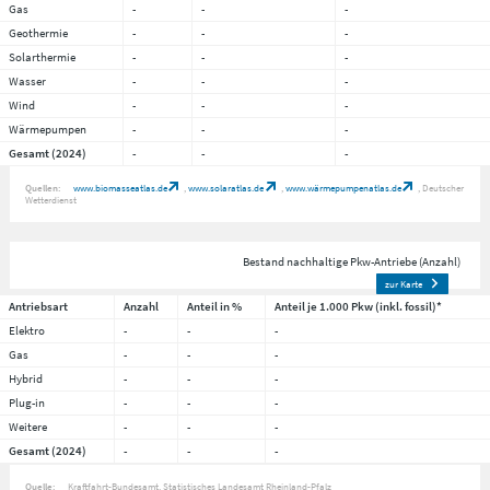
Gas
-
-
-
Geothermie
-
-
-
Solarthermie
-
-
-
Wasser
-
-
-
Wind
-
-
-
Wärmepumpen
-
-
-
Gesamt (2024)
-
-
-
Quellen:
www.biomasseatlas.de
www.solaratlas.de
www.wärmepumpenatlas.de
Deutscher
Wetterdienst
Bestand nachhaltige Pkw-Antriebe (Anzahl)
zur Karte
Antriebsart
Anzahl
Anteil in %
Anteil je 1.000 Pkw (inkl. fossil)*
Elektro
-
-
-
Gas
-
-
-
Hybrid
-
-
-
Plug-in
-
-
-
Weitere
-
-
-
Gesamt (2024)
-
-
-
Quelle:
Kraftfahrt-Bundesamt, Statistisches Landesamt Rheinland-Pfalz