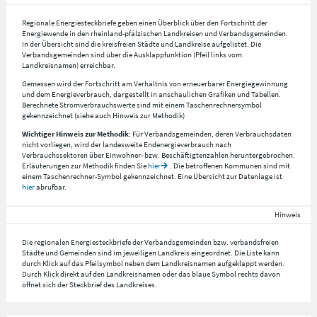
Regionale Energiesteckbriefe geben einen Überblick über den Fortschritt der
Energiewende in den rheinland-pfälzischen Landkreisen und Verbandsgemeinden.
In der Übersicht sind die kreisfreien Städte und Landkreise aufgelistet. Die
Verbandsgemeinden sind über die Ausklappfunktion (Pfeil links vom
Landkreisnamen) erreichbar.
Gemessen wird der Fortschritt am Verhältnis von erneuerbarer Energiegewinnung
und dem Energieverbrauch, dargestellt in anschaulichen Grafiken und Tabellen.
Berechnete Stromverbrauchswerte sind mit einem Taschenrechnersymbol
gekennzeichnet (siehe auch Hinweis zur Methodik)
Wichtiger Hinweis zur Methodik
: Für Verbandsgemeinden, deren Verbrauchsdaten
nicht vorliegen, wird der landesweite Endenergieverbrauch nach
Verbrauchssektoren über Einwohner- bzw. Beschäftigtenzahlen heruntergebrochen.
Erläuterungen zur Methodik finden Sie
hier
. Die betroffenen Kommunen sind mit
einem Taschenrechner-Symbol gekennzeichnet. Eine Übersicht zur Datenlage ist
hier
abrufbar.
Hinweis
Die regionalen Energiesteckbriefe der Verbandsgemeinden bzw. verbandsfreien
Städte und Gemeinden sind im jeweiligen Landkreis eingeordnet. Die Liste kann
durch Klick auf das Pfeilsymbol neben dem Landkreisnamen aufgeklappt werden.
Durch Klick direkt auf den Landkreisnamen oder das blaue Symbol rechts davon
öffnet sich der Steckbrief des Landkreises.