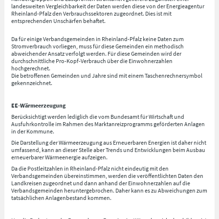
landesweiten Vergleichbarkeit der Daten werden diese von der Energieagentur
Rheinland-Pfalz den Verbrauchssektoren zugeordnet. Dies ist mit
entsprechenden Unschärfen behaftet.
Da für einige Verbandsgemeinden in Rheinland-Pfalz keine Daten zum
Stromverbrauch vorliegen, muss für diese Gemeinden ein methodisch
abweichender Ansatz verfolgt werden. Für diese Gemeinden wird der
durchschnittliche Pro-Kopf-Verbrauch über die Einwohnerzahlen
hochgerechnet.
Die betroffenen Gemeinden und Jahre sind mit einem Taschenrechnersymbol
gekennzeichnet.
EE-Wärmeerzeugung
Berücksichtigt werden lediglich die vom Bundesamt für Wirtschaft und
Ausfuhrkontrolle im Rahmen des Marktanreizprogramms geförderten Anlagen
in der Kommune.
Die Darstellung der Wärmeerzeugung aus Erneuerbaren Energien ist daher nicht
umfassend, kann an dieser Stelle aber Trends und Entwicklungen beim Ausbau
erneuerbarer Wärmeenergie aufzeigen.
Da die Postleitzahlen in Rheinland-Pfalz nicht eindeutig mit den
Verbandsgemeinden übereinstimmen, werden die veröffentlichten Daten den
Landkreisen zugeordnet und dann anhand der Einwohnerzahlen auf die
Verbandsgemeinden heruntergebrochen. Daher kann es zu Abweichungen zum
tatsächlichen Anlagenbestand kommen.