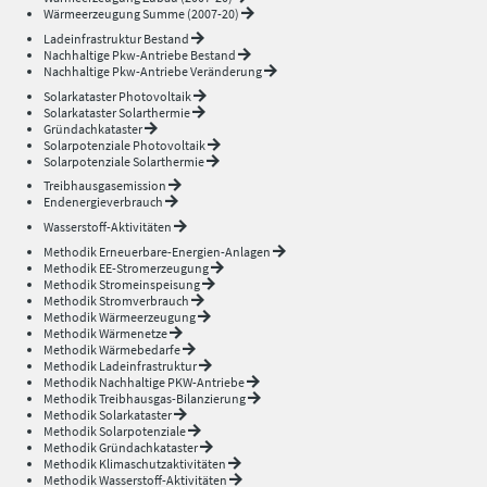
Wärmeerzeugung Summe (2007-20)
Ladeinfrastruktur Bestand
Nachhaltige Pkw-Antriebe Bestand
Nachhaltige Pkw-Antriebe Veränderung
Solarkataster Photovoltaik
Solarkataster Solarthermie
Gründachkataster
Solarpotenziale Photovoltaik
Solarpotenziale Solarthermie
Treibhausgasemission
Endenergieverbrauch
Wasserstoff-Aktivitäten
Methodik Erneuerbare-Energien-Anlagen
Methodik EE-Stromerzeugung
Methodik Stromeinspeisung
Methodik Stromverbrauch
Methodik Wärmeerzeugung
Methodik Wärmenetze
Methodik Wärmebedarfe
Methodik Ladeinfrastruktur
Methodik Nachhaltige PKW-Antriebe
Methodik Treibhausgas-Bilanzierung
Methodik Solarkataster
Methodik Solarpotenziale
Methodik Gründachkataster
Methodik Klimaschutzaktivitäten
Methodik Wasserstoff-Aktivitäten