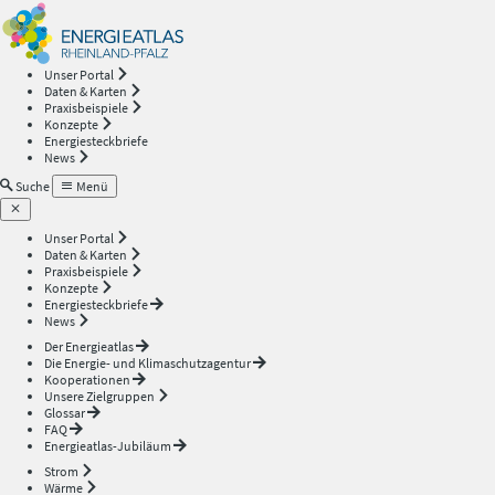
Energieatlas
—
Unser Portal
Daten & Karten
Rheinland-
Praxisbeispiele
Konzepte
Energiesteckbriefe
Pfalz
News
Suche
Menü
Unser Portal
Daten & Karten
Praxisbeispiele
Konzepte
Energiesteckbriefe
News
Der Energieatlas
Die Energie- und Klimaschutzagentur
Kooperationen
Unsere Zielgruppen
Glossar
FAQ
Energieatlas-Jubiläum
Strom
Wärme