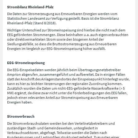
Strombilanz Rheinland-Pfalz
Die Daten zur Stromerzeugung aus Erneuerbaren Energien werden vom
Statistischen Landesamt zur Verfügung gestellt. Basis ist die Strombilanz
Rheinland-Pfalz (Stand 8/2018).
Wichtiger Unterschied zur Stromeinspeisung sind hierbei die nicht nach dem
EEG geförderten Strommengen. Diese beinhalten u.a. auch eigenverbrauchten
oder direktvermarkteten Strom sowie den biogenen Anteil der
Siedlungsabfälle, so dass die Bruttostromerzeugung aus Erneuerbaren
Energien im Vergleich zur EEG-Stromeinspeisung höher ausfällt.
EEG-Stromeinspeisung
Die EEG-Einspeisedaten werden jährlich beim Übertragungsnetzbetreiber
Amprion abgerufen, zusammengeführt und aufbereitet. Da in einigen Fällen
statt der Anschrift des Anlagenstandortes der Einspeisepunkt hinterlegt wurde,
kann es hier zu leichten Verzerrungen der regionalen Zuordnung kommen.
Zusätzlich wurden die Daten um nicht-EEG-geförderte Wasserkraftwerke (> 5
MW) ergänzt, da diese zwar nicht unter die Förderbedingungen des EEG fallen,
jedoch einen relevanten Anteil zur Stromeinspeisung aus Erneuerbaren
Energien haben.
Stromverbrauch
Die Stromverbrauchsdaten werden bei den Verteilnetzbetreibern und
zuständigen Stadt- und Gemeindewerken, untergliedert in
Verbrauchssektoren, abgefragt. Teilweise werden die Daten nach
Kundengruppen und Lastprofilen strukturiert geliefert. Zugunsten einer