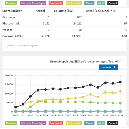
Biomasse
Klär- und Deponiegas
Geothermie
Photovoltaik
Wasser
Wind
Gesamt
Energieträger
Anzahl
Leistung (kW)
Anteil (Leistung) in %
Biomasse
1
637
3
Photovoltaik
2.172
24.212
97
Wasser
1
90
0
Gesamt (2024)
2.174
24.939
100
Quelle:
Bundesnetzagentur
Stromeinspeisung EEG-geförderter Anlagen (Tsd. kWh)
zur Karte
Biomasse
Klär- und Deponiegas
Geothermie
Photovoltaik
Wasser
Wind
Gesamt