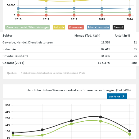
Gewerbe / Handel / Dienstleistungen
Industrie
Kommunen
Private Haushalte
Gesamt
Sektor
Menge (Tsd. kWh)
Anteil in %
Gewerbe, Handel, Dienstleistungen
13.528
11
Industrie
82.411
65
Private Haushalte
31.436
25
Gesamt (2014)
127.375
100
Quellen:
Netzbetreiber
Statistisches Landesamt Rheinland-Pfalz
Jährlicher Zubau Wärmepotential aus Erneuerbaren Energien (Tsd. kWh)
zur Karte