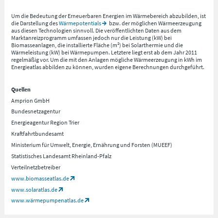
Um die Bedeutung der Erneuerbaren Energien im Wärmebereich abzubilden, ist
die Darstellung des
Wärmepotentials
bzw. der möglichen Wärmeerzeugung
aus diesen Technologien sinnvoll. Die veröffentlichten Daten aus dem
Marktanreizprogramm umfassen jedoch nur die Leistung (kW) bei
Biomasseanlagen, die installierte Fläche (m²) bei Solarthermie und die
Wärmeleistung (kW) bei Wärmepumpen. Letztere liegt erst ab dem Jahr 2011
regelmäßig vor. Um die mit den Anlagen mögliche Wärmeerzeugung in kWh im
Energieatlas abbilden zu können, wurden eigene Berechnungen durchgeführt.
Quellen
Amprion GmbH
Bundesnetzagentur
Energieagentur Region Trier
Kraftfahrtbundesamt
Ministerium für Umwelt, Energie, Ernährung und Forsten (MUEEF)
Statistisches Landesamt Rheinland-Pfalz
Verteilnetzbetreiber
www.biomasseatlas.de
www.solaratlas.de
www.wärmepumpenatlas.de