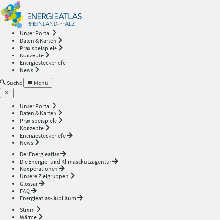
Energieatlas
—
Unser Portal
Daten & Karten
Rheinland-
Praxisbeispiele
Konzepte
Energiesteckbriefe
Pfalz
News
Suche
Menü
Unser Portal
Daten & Karten
Praxisbeispiele
Konzepte
Energiesteckbriefe
News
Der Energieatlas
Die Energie- und Klimaschutzagentur
Kooperationen
Unsere Zielgruppen
Glossar
FAQ
Energieatlas-Jubiläum
Strom
Wärme