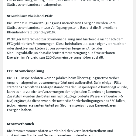
Statistischen Landesamt abgerufen.
Strombilanz Rheinland-Pfalz
Die Daten zur Stromerzeugung aus Erneuerbaren Energien werden vom
Statistischen Landesamt zur Verfügung gestellt. Basis ist die Strombilanz
Rheinland-Pfalz (Stand 8/2018).
Wichtiger Unterschied zur Stromeinspeisung sind hierbei die nicht nach dem
EEG geförderten Strommengen. Diese beinhalten u.a. auch eigenverbrauchten
oder direktvermarkteten Strom sowie den biogenen Anteil der
Siedlungsabfälle, so dass die Bruttostromerzeugung aus Erneuerbaren
Energien im Vergleich zur EEG-Stromeinspeisung höher ausfällt.
EEG-Stromeinspeisung
Die EEG-Einspeisedaten werden jährlich beim Übertragungsnetzbetreiber
Amprion abgerufen, zusammengeführt und aufbereitet. Da in einigen Fällen
statt der Anschrift des Anlagenstandortes der Einspeisepunkt hinterlegt wurde,
kann es hier zu leichten Verzerrungen der regionalen Zuordnung kommen.
Zusätzlich wurden die Daten um nicht-EEG-geförderte Wasserkraftwerke (> 5
MW) ergänzt, da diese zwar nicht unter die Förderbedingungen des EEG fallen,
jedoch einen relevanten Anteil zur Stromeinspeisung aus Erneuerbaren
Energien haben.
Stromverbrauch
Die Stromverbrauchsdaten werden bei den Verteilnetzbetreibern und
zuständigen Stadt- und Gemeindewerken, untergliedert in