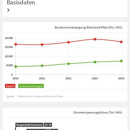
Basisdaten
Bruttostromerzeugung Rheinland-Pfalz (Mio. kWh)
Gesamt
Erneuerbare Energien
Quelle:
Statistisches Landesamt Rheinland-Pfalz
Stromeinspeisungsbilanz (Tsd. kWh)
Ausgewählte Kommune
14
%