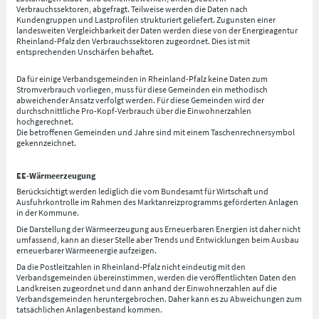
Verbrauchssektoren, abgefragt. Teilweise werden die Daten nach
Kundengruppen und Lastprofilen strukturiert geliefert. Zugunsten einer
landesweiten Vergleichbarkeit der Daten werden diese von der Energieagentur
Rheinland-Pfalz den Verbrauchssektoren zugeordnet. Dies ist mit
entsprechenden Unschärfen behaftet.
Da für einige Verbandsgemeinden in Rheinland-Pfalz keine Daten zum
Stromverbrauch vorliegen, muss für diese Gemeinden ein methodisch
abweichender Ansatz verfolgt werden. Für diese Gemeinden wird der
durchschnittliche Pro-Kopf-Verbrauch über die Einwohnerzahlen
hochgerechnet.
Die betroffenen Gemeinden und Jahre sind mit einem Taschenrechnersymbol
gekennzeichnet.
EE-Wärmeerzeugung
Berücksichtigt werden lediglich die vom Bundesamt für Wirtschaft und
Ausfuhrkontrolle im Rahmen des Marktanreizprogramms geförderten Anlagen
in der Kommune.
Die Darstellung der Wärmeerzeugung aus Erneuerbaren Energien ist daher nicht
umfassend, kann an dieser Stelle aber Trends und Entwicklungen beim Ausbau
erneuerbarer Wärmeenergie aufzeigen.
Da die Postleitzahlen in Rheinland-Pfalz nicht eindeutig mit den
Verbandsgemeinden übereinstimmen, werden die veröffentlichten Daten den
Landkreisen zugeordnet und dann anhand der Einwohnerzahlen auf die
Verbandsgemeinden heruntergebrochen. Daher kann es zu Abweichungen zum
tatsächlichen Anlagenbestand kommen.