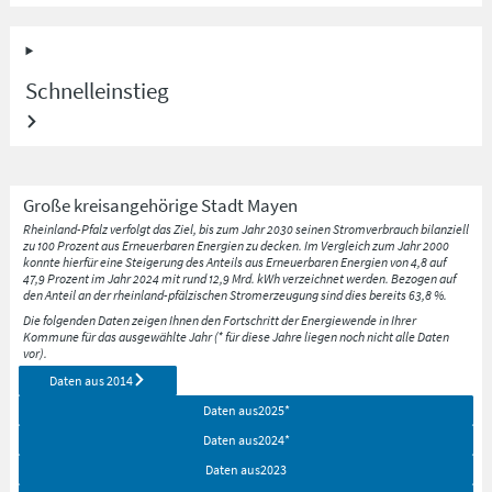
Schnelleinstieg
Große kreisangehörige Stadt
Mayen
Rheinland-Pfalz verfolgt das Ziel, bis zum Jahr 2030 seinen Stromverbrauch bilanziell
zu 100 Prozent aus Erneuerbaren Energien zu decken. Im Vergleich zum Jahr 2000
konnte hierfür eine Steigerung des Anteils aus Erneuerbaren Energien von 4,8 auf
47,9 Prozent im Jahr 2024 mit rund 12,9 Mrd. kWh verzeichnet werden. Bezogen auf
den Anteil an der rheinland-pfälzischen Stromerzeugung sind dies bereits 63,8 %.
Die folgenden Daten zeigen Ihnen den Fortschritt der Energiewende in Ihrer
Kommune für das ausgewählte Jahr (* für diese Jahre liegen noch nicht alle Daten
vor).
Daten aus
2014
Daten aus
2025
*
Daten aus
2024
*
Daten aus
2023