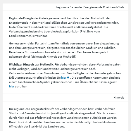
Regionale Daten der Energiewende Rheinland-Pfalz
Regionale Energiesteckbriefe geben einen Überblick über den Fortschritt der
Energiewende in den rheinland-pfälzischen Landkreisen und Verbandsgemeinden.
In der Übersicht sind die kreisfreien Städte und Landkreise aufgelistet. Die
Verbandsgemeinden sind über die Ausklappfunktion (Pfeil links vom
Landkreisnamen) erreichbar.
Gemessen wird der Fortschritt am Verhältnis von erneuerbarer Energiegewinnung
und dem Energieverbrauch, dargestellt in anschaulichen Grafiken und Tabellen.
Berechnete Stromverbrauchswerte sind mit einem Taschenrechnersymbol
gekennzeichnet (siehe auch Hinweis zur Methodik)
Wichtiger Hinweis zur Methodik
: Für Verbandsgemeinden, deren Verbrauchsdaten
nicht vorliegen, wird der landesweite Endenergieverbrauch nach
Verbrauchssektoren über Einwohner- bzw. Beschäftigtenzahlen heruntergebrochen.
Erläuterungen zur Methodik finden Sie
hier
. Die betroffenen Kommunen sind mit
einem Taschenrechner-Symbol gekennzeichnet. Eine Übersicht zur Datenlage ist
hier
abrufbar.
Hinweis
Die regionalen Energiesteckbriefe der Verbandsgemeinden bzw. verbandsfreien
Städte und Gemeinden sind im jeweiligen Landkreis eingeordnet. Die Liste kann
durch Klick auf das Pfeilsymbol neben dem Landkreisnamen aufgeklappt werden.
Durch Klick direkt auf den Landkreisnamen oder das blaue Symbol rechts davon
öffnet sich der Steckbrief des Landkreises.