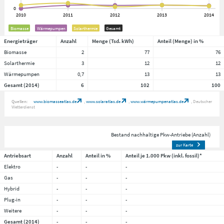
Biomasse
Wärmepumpen
Solarthermie
Gesamt
Energieträger
Anzahl
Menge (Tsd. kWh)
Anteil (Menge) in %
Biomasse
2
77
76
Solarthermie
3
12
12
Wärmepumpen
0,7
13
13
Gesamt (2014)
6
102
100
Quellen:
www.biomasseatlas.de
www.solaratlas.de
www.wärmepumpenatlas.de
Deutscher
Wetterdienst
Bestand nachhaltige Pkw-Antriebe (Anzahl)
zur Karte
Antriebsart
Anzahl
Anteil in %
Anteil je 1.000 Pkw (inkl. fossil)*
Elektro
-
-
-
Gas
-
-
-
Hybrid
-
-
-
Plug-in
-
-
-
Weitere
-
-
-
Gesamt (2014)
-
-
-