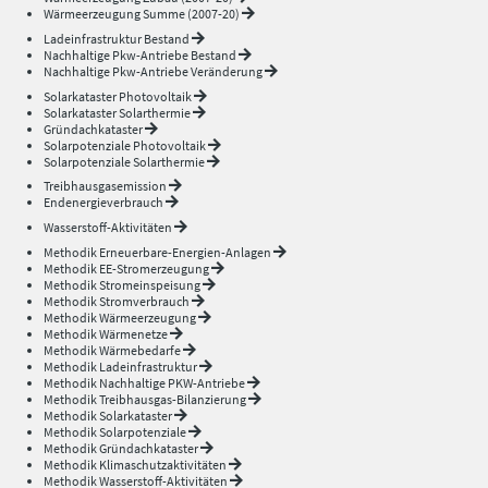
Wärmeerzeugung Summe (2007-20)
Ladeinfrastruktur Bestand
Nachhaltige Pkw-Antriebe Bestand
Nachhaltige Pkw-Antriebe Veränderung
Solarkataster Photovoltaik
Solarkataster Solarthermie
Gründachkataster
Solarpotenziale Photovoltaik
Solarpotenziale Solarthermie
Treibhausgasemission
Endenergieverbrauch
Wasserstoff-Aktivitäten
Methodik Erneuerbare-Energien-Anlagen
Methodik EE-Stromerzeugung
Methodik Stromeinspeisung
Methodik Stromverbrauch
Methodik Wärmeerzeugung
Methodik Wärmenetze
Methodik Wärmebedarfe
Methodik Ladeinfrastruktur
Methodik Nachhaltige PKW-Antriebe
Methodik Treibhausgas-Bilanzierung
Methodik Solarkataster
Methodik Solarpotenziale
Methodik Gründachkataster
Methodik Klimaschutzaktivitäten
Methodik Wasserstoff-Aktivitäten