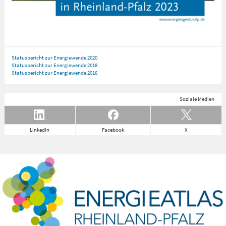
Statusbericht zur Energiewende 2020
Statusbericht zur Energiewende 2018
Statusbericht zur Energiewende 2016
Soziale Medien
LinkedIn
Facebook
X