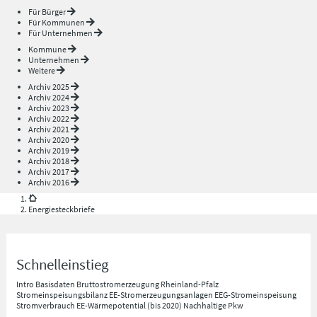
Für Bürger
Für Kommunen
Für Unternehmen
Kommune
Unternehmen
Weitere
Archiv 2025
Archiv 2024
Archiv 2023
Archiv 2022
Archiv 2021
Archiv 2020
Archiv 2019
Archiv 2018
Archiv 2017
Archiv 2016
Energiesteckbriefe
Schnelleinstieg
Intro
Basisdaten
Bruttostromerzeugung Rheinland-Pfalz
Stromeinspeisungsbilanz
EE-Stromerzeugungsanlagen
EEG-Stromeinspeisung
Stromverbrauch
EE-Wärmepotential (bis 2020)
Nachhaltige Pkw