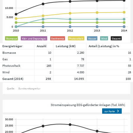
Biomasse
Klär- und Deponiegas
Geothermie
Photovoltaik
Wasser
Wind
Gesamt
Energieträger
Anzahl
Leistung (kW)
Anteil (Leistung) in %
Biomasse
10
2.280
16
Gas
1
78
1
Photovoltaik
285
7.737
55
Wind
2
4.000
28
Gesamt (2014)
298
14.095
100
Quelle:
Bundesnetzagentur
Stromeinspeisung EEG-geförderter Anlagen (Tsd. kWh)
zur Karte