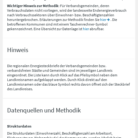
Wichtiger Hinweis zur Methodik
: Für Verbandsgemeinden, deren
Verbrauchsdaten nicht vorliegen, wird der landesweite Endenergieverbrauch
nach Verbrauchssektoren über Einwohner- bzw. Beschäftigtenzahlen
heruntergebrochen. Erläuterungen zur Methodik finden Sie
hier
. Die
betroffenen Kommunen sind mit einem Taschenrechner-Symbol
gekennzeichnet. Eine Übersicht zur Datenlage ist
hier
abrufbar.
Hinweis
Die regionalen Energiesteckbriefe der Verbandsgemeinden bzw.
verbandsfreien Städte und Gemeinden sind im jeweiligen Landkreis
eingeordnet. Die Liste kann durch Klick auf das Pfeilsymbol neben dem
Landkreisnamen aufgeklappt werden. Durch Klick direkt auf den
Landkreisnamen oder das blaue Symbol rechts davon öffnet sich der Steckbrief
des Landkreises.
Datenquellen und Methodik
Strukturdaten
Die Strukturdaten (Einwohnerzahl, Beschäftigtenzahl am Arbeitsort,
Flächennutzung, Wohngebäude) der Kommune etc. werden jährlich beim