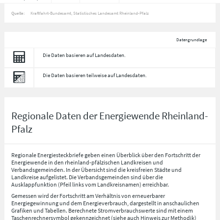
Quelle:
Kraftfahrt-Bundesamt, Statistisches Landesamt Rheinland-Pfalz
Datengrundlage
Die Daten basieren auf Landesdaten.
Die Daten basieren teilweise auf Landesdaten.
Regionale Daten der Energiewende Rheinland-
Pfalz
Regionale Energiesteckbriefe geben einen Überblick über den Fortschritt der
Energiewende in den rheinland-pfälzischen Landkreisen und
Verbandsgemeinden. In der Übersicht sind die kreisfreien Städte und
Landkreise aufgelistet. Die Verbandsgemeinden sind über die
Ausklappfunktion (Pfeil links vom Landkreisnamen) erreichbar.
Gemessen wird der Fortschritt am Verhältnis von erneuerbarer
Energiegewinnung und dem Energieverbrauch, dargestellt in anschaulichen
Grafiken und Tabellen. Berechnete Stromverbrauchswerte sind mit einem
Taschenrechnersymbol gekennzeichnet (siehe auch Hinweis zur Methodik)