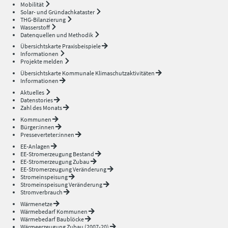
Mobilität
Solar- und Gründachkataster
THG-Bilanzierung
Wasserstoff
Datenquellen und Methodik
Übersichtskarte Praxisbeispiele
Informationen
Projekte melden
Übersichtskarte Kommunale Klimaschutzaktivitäten
Informationen
Aktuelles
Datenstories
Zahl des Monats
Kommunen
Bürger:innen
Presseverteter:innen
EE-Anlagen
EE-Stromerzeugung Bestand
EE-Stromerzeugung Zubau
EE-Stromerzeugung Veränderung
Stromeinspeisung
Stromeinspeisung Veränderung
Stromverbrauch
Wärmenetze
Wärmebedarf Kommunen
Wärmebedarf Baublöcke
Wärmeerzeugung Zubau (2007-20)