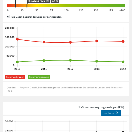
Rheinland-Pfalz
33
%
0
25
50
75
100
125
150
175
>200
- Die Daten basieren teilweise auf Landesdaten.
Stromverbrauch
Stromeinspeisung
Quellen:
Amprion GmbH
Bundesnetzagentur
Verteilnetzbetreiber
Statistisches Landesamt Rheinland-
Pfalz
EE-Stromerzeugungsanlagen (kW)
zur Karte