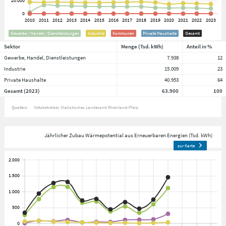
Gewerbe / Handel / Dienstleistungen
Industrie
Kommunen
Private Haushalte
Gesamt
Sektor
Menge (Tsd. kWh)
Anteil in %
Gewerbe, Handel, Dienstleistungen
7.938
12
Industrie
15.009
23
Private Haushalte
40.953
64
Gesamt (2023)
63.900
100
Quellen:
Netzbetreiber
Statistisches Landesamt Rheinland-Pfalz
Jährlicher Zubau Wärmepotential aus Erneuerbaren Energien (Tsd. kWh)
zur Karte