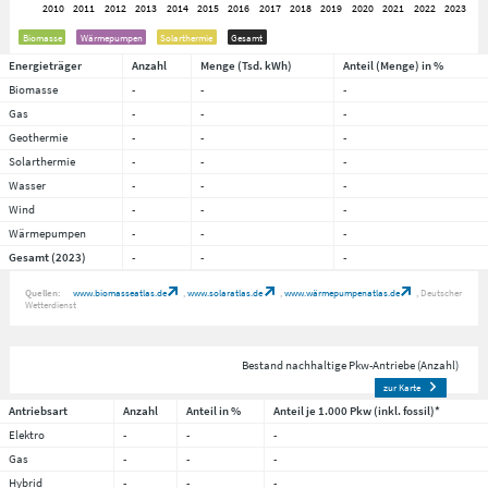
Biomasse
Wärmepumpen
Solarthermie
Gesamt
Energieträger
Anzahl
Menge (Tsd. kWh)
Anteil (Menge) in %
Biomasse
-
-
-
Gas
-
-
-
Geothermie
-
-
-
Solarthermie
-
-
-
Wasser
-
-
-
Wind
-
-
-
Wärmepumpen
-
-
-
Gesamt (2023)
-
-
-
Quellen:
www.biomasseatlas.de
www.solaratlas.de
www.wärmepumpenatlas.de
Deutscher
Wetterdienst
Bestand nachhaltige Pkw-Antriebe (Anzahl)
zur Karte
Antriebsart
Anzahl
Anteil in %
Anteil je 1.000 Pkw (inkl. fossil)*
Elektro
-
-
-
Gas
-
-
-
Hybrid
-
-
-