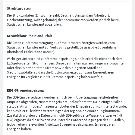
Strukturdaten
Die Strukturdaten (Einwohnerzahl, Beschäftigtenzahl am Arbeitsort,
Flächennutzung, Wohngebäude) der Kommune etc. werden jährlich beim
Statistischen Landesamt abgerufen.
Strombilanz Rheinland-Pfalz
Die Daten zur Stromerzeugung aus Erneuerbaren Energien werden vom
Statistischen Landesamt zur Verfügung gestellt. Basis ist die Strombilanz
Rheinland-Pfalz (Stand 8/2018).
Wichtiger Unterschied zur Stromeinspeisung sind hierbei die nicht nach dem
EEG geförderten Strommengen. Diese beinhalten u.a. auch eigenverbrauchten
oder direktvermarkteten Strom sowie den biogenen Anteil der
Siedlungsabfälle, so dass die Bruttostromerzeugung aus Erneuerbaren
Energien im Vergleich zur EEG-Stromeinspeisung höher ausfällt.
EEG-Stromeinspeisung
Die EEG-Einspeisedaten werden jährlich beim Übertragungsnetzbetreiber
Amprion abgerufen, zusammengeführt und aufbereitet. Da in einigen Fällen
statt der Anschrift des Anlagenstandortes der Einspeisepunkt hinterlegt wurde,
kann es hier zu leichten Verzerrungen der regionalen Zuordnung kommen.
Zusätzlich wurden die Daten um nicht-EEG-geförderte Wasserkraftwerke (> 5
MW) ergänzt, da diese zwar nicht unter die Förderbedingungen des EEG fallen,
jedoch einen relevanten Anteil zur Stromeinspeisung aus Erneuerbaren
Energien haben.