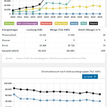
Biomasse
Klär- und Deponiegas
Geothermie
Photovoltaik
Wasser
Wind
Gesamt
Energieträger
Leistung (kW)
Menge (Tsd. kWh)
Anteil (Menge) in %
Photovoltaik
23.151
17.652
26
Wasser
4
5
0
Wind
19.368
50.726
74
Gesamt (2023)
42.523
68.383
100
Quellen:
Amprion GmbH
Bundesnetzagentur
Statistisches Landesamt Rheinland-Pfalz
Stromverbrauch nach Verbrauchergruppen (Tsd. kWh)
zur Karte