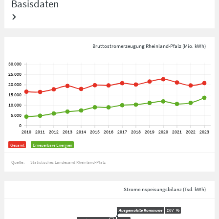
Basisdaten
Bruttostromerzeugung Rheinland-Pfalz (Mio. kWh)
Gesamt
Erneuerbare Energien
Quelle:
Statistisches Landesamt Rheinland-Pfalz
Stromeinspeisungsbilanz (Tsd. kWh)
Ausgewählte Kommune
107
%