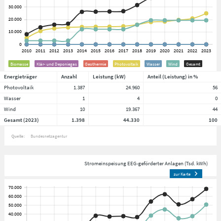
Biomasse
Klär- und Deponiegas
Geothermie
Photovoltaik
Wasser
Wind
Gesamt
Energieträger
Anzahl
Leistung (kW)
Anteil (Leistung) in %
Photovoltaik
1.387
24.960
56
Wasser
1
4
0
Wind
10
19.367
44
Gesamt (2023)
1.398
44.330
100
Quelle:
Bundesnetzagentur
Stromeinspeisung EEG-geförderter Anlagen (Tsd. kWh)
zur Karte