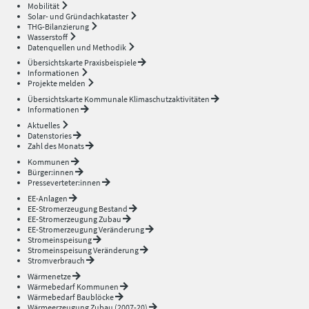
Mobilität
Solar- und Gründachkataster
THG-Bilanzierung
Wasserstoff
Datenquellen und Methodik
Übersichtskarte Praxisbeispiele
Informationen
Projekte melden
Übersichtskarte Kommunale Klimaschutzaktivitäten
Informationen
Aktuelles
Datenstories
Zahl des Monats
Kommunen
Bürger:innen
Presseverteter:innen
EE-Anlagen
EE-Stromerzeugung Bestand
EE-Stromerzeugung Zubau
EE-Stromerzeugung Veränderung
Stromeinspeisung
Stromeinspeisung Veränderung
Stromverbrauch
Wärmenetze
Wärmebedarf Kommunen
Wärmebedarf Baublöcke
Wärmeerzeugung Zubau (2007-20)