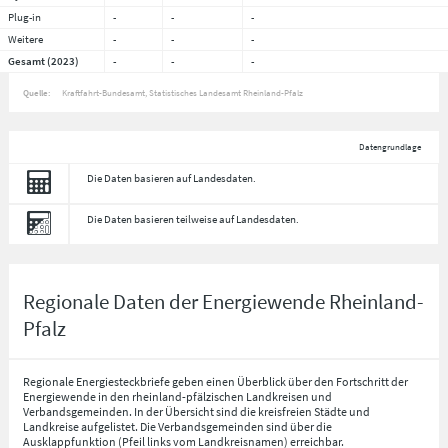
Plug-in
-
-
-
Weitere
-
-
-
Gesamt (2023)
-
-
-
Quelle:
Kraftfahrt-Bundesamt, Statistisches Landesamt Rheinland-Pfalz
Datengrundlage
Die Daten basieren auf Landesdaten.
Die Daten basieren teilweise auf Landesdaten.
Regionale Daten der Energiewende Rheinland-
Pfalz
Regionale Energiesteckbriefe geben einen Überblick über den Fortschritt der
Energiewende in den rheinland-pfälzischen Landkreisen und
Verbandsgemeinden. In der Übersicht sind die kreisfreien Städte und
Landkreise aufgelistet. Die Verbandsgemeinden sind über die
Ausklappfunktion (Pfeil links vom Landkreisnamen) erreichbar.