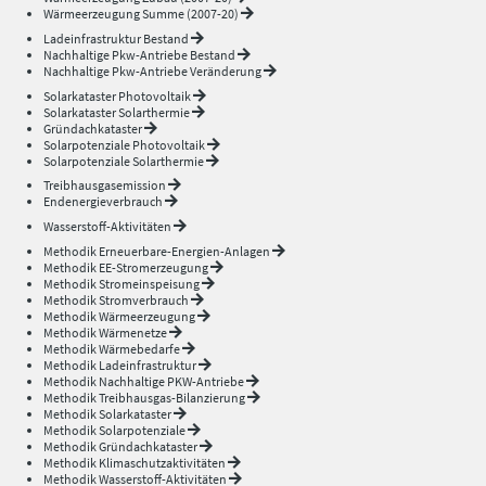
Wärmeerzeugung Summe (2007-20)
Ladeinfrastruktur Bestand
Nachhaltige Pkw-Antriebe Bestand
Nachhaltige Pkw-Antriebe Veränderung
Solarkataster Photovoltaik
Solarkataster Solarthermie
Gründachkataster
Solarpotenziale Photovoltaik
Solarpotenziale Solarthermie
Treibhausgasemission
Endenergieverbrauch
Wasserstoff-Aktivitäten
Methodik Erneuerbare-Energien-Anlagen
Methodik EE-Stromerzeugung
Methodik Stromeinspeisung
Methodik Stromverbrauch
Methodik Wärmeerzeugung
Methodik Wärmenetze
Methodik Wärmebedarfe
Methodik Ladeinfrastruktur
Methodik Nachhaltige PKW-Antriebe
Methodik Treibhausgas-Bilanzierung
Methodik Solarkataster
Methodik Solarpotenziale
Methodik Gründachkataster
Methodik Klimaschutzaktivitäten
Methodik Wasserstoff-Aktivitäten