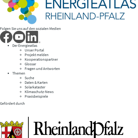
Folgen Sie uns auf den sozialen Medien
Der Energieatlas
Unser Portal
Projekt melden
Kooperationspartner
Glossar
Fragen und Antworten
Themen
Suche
Daten & Karten
Solarkataster
Klimaschutz-News
Praxisbeispiele
Gefördert durch