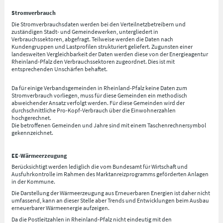
Stromverbrauch
Die Stromverbrauchsdaten werden bei den Verteilnetzbetreibern und
zuständigen Stadt- und Gemeindewerken, untergliedert in
Verbrauchssektoren, abgefragt. Teilweise werden die Daten nach
Kundengruppen und Lastprofilen strukturiert geliefert. Zugunsten einer
landesweiten Vergleichbarkeit der Daten werden diese von der Energieagentur
Rheinland-Pfalz den Verbrauchssektoren zugeordnet. Dies ist mit
entsprechenden Unschärfen behaftet.
Da für einige Verbandsgemeinden in Rheinland-Pfalz keine Daten zum
Stromverbrauch vorliegen, muss für diese Gemeinden ein methodisch
abweichender Ansatz verfolgt werden. Für diese Gemeinden wird der
durchschnittliche Pro-Kopf-Verbrauch über die Einwohnerzahlen
hochgerechnet.
Die betroffenen Gemeinden und Jahre sind mit einem Taschenrechnersymbol
gekennzeichnet.
EE-Wärmeerzeugung
Berücksichtigt werden lediglich die vom Bundesamt für Wirtschaft und
Ausfuhrkontrolle im Rahmen des Marktanreizprogramms geförderten Anlagen
in der Kommune.
Die Darstellung der Wärmeerzeugung aus Erneuerbaren Energien ist daher nicht
umfassend, kann an dieser Stelle aber Trends und Entwicklungen beim Ausbau
erneuerbarer Wärmeenergie aufzeigen.
Da die Postleitzahlen in Rheinland-Pfalz nicht eindeutig mit den