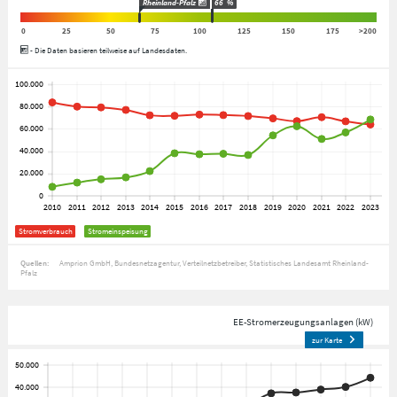
Rheinland-Pfalz
66
%
0
25
50
75
100
125
150
175
>200
- Die Daten basieren teilweise auf Landesdaten.
Stromverbrauch
Stromeinspeisung
Quellen:
Amprion GmbH
Bundesnetzagentur
Verteilnetzbetreiber
Statistisches Landesamt Rheinland-
Pfalz
EE-Stromerzeugungsanlagen (kW)
zur Karte