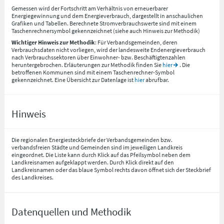
Gemessen wird der Fortschritt am Verhältnis von erneuerbarer
Energiegewinnung und dem Energieverbrauch, dargestellt in anschaulichen
Grafiken und Tabellen. Berechnete Stromverbrauchswerte sind mit einem
Taschenrechnersymbol gekennzeichnet (siehe auch Hinweis zur Methodik)
Wichtiger Hinweis zur Methodik
: Für Verbandsgemeinden, deren
Verbrauchsdaten nicht vorliegen, wird der landesweite Endenergieverbrauch
nach Verbrauchssektoren über Einwohner- bzw. Beschäftigtenzahlen
heruntergebrochen. Erläuterungen zur Methodik finden Sie
hier
. Die
betroffenen Kommunen sind mit einem Taschenrechner-Symbol
gekennzeichnet. Eine Übersicht zur Datenlage ist
hier
abrufbar.
Hinweis
Die regionalen Energiesteckbriefe der Verbandsgemeinden bzw.
verbandsfreien Städte und Gemeinden sind im jeweiligen Landkreis
eingeordnet. Die Liste kann durch Klick auf das Pfeilsymbol neben dem
Landkreisnamen aufgeklappt werden. Durch Klick direkt auf den
Landkreisnamen oder das blaue Symbol rechts davon öffnet sich der Steckbrief
des Landkreises.
Datenquellen und Methodik