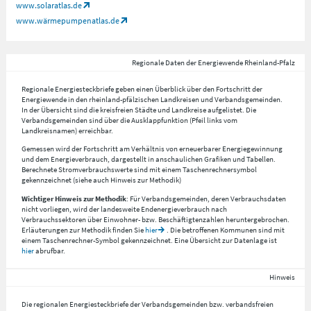
www.solaratlas.de
www.wärmepumpenatlas.de
Regionale Daten der Energiewende Rheinland-Pfalz
Regionale Energiesteckbriefe geben einen Überblick über den Fortschritt der
Energiewende in den rheinland-pfälzischen Landkreisen und Verbandsgemeinden.
In der Übersicht sind die kreisfreien Städte und Landkreise aufgelistet. Die
Verbandsgemeinden sind über die Ausklappfunktion (Pfeil links vom
Landkreisnamen) erreichbar.
Gemessen wird der Fortschritt am Verhältnis von erneuerbarer Energiegewinnung
und dem Energieverbrauch, dargestellt in anschaulichen Grafiken und Tabellen.
Berechnete Stromverbrauchswerte sind mit einem Taschenrechnersymbol
gekennzeichnet (siehe auch Hinweis zur Methodik)
Wichtiger Hinweis zur Methodik
: Für Verbandsgemeinden, deren Verbrauchsdaten
nicht vorliegen, wird der landesweite Endenergieverbrauch nach
Verbrauchssektoren über Einwohner- bzw. Beschäftigtenzahlen heruntergebrochen.
Erläuterungen zur Methodik finden Sie
hier
. Die betroffenen Kommunen sind mit
einem Taschenrechner-Symbol gekennzeichnet. Eine Übersicht zur Datenlage ist
hier
abrufbar.
Hinweis
Die regionalen Energiesteckbriefe der Verbandsgemeinden bzw. verbandsfreien