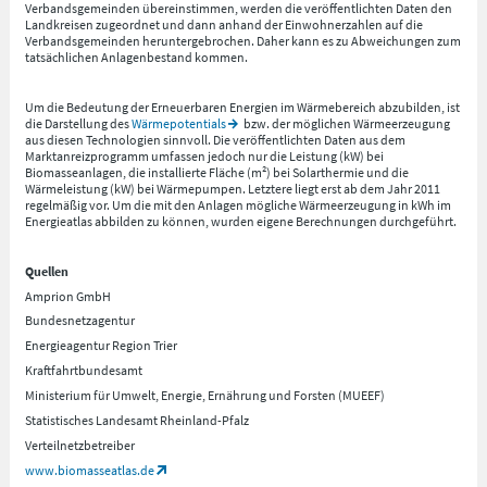
Verbandsgemeinden übereinstimmen, werden die veröffentlichten Daten den
Landkreisen zugeordnet und dann anhand der Einwohnerzahlen auf die
Verbandsgemeinden heruntergebrochen. Daher kann es zu Abweichungen zum
tatsächlichen Anlagenbestand kommen.
Um die Bedeutung der Erneuerbaren Energien im Wärmebereich abzubilden, ist
die Darstellung des
Wärmepotentials
bzw. der möglichen Wärmeerzeugung
aus diesen Technologien sinnvoll. Die veröffentlichten Daten aus dem
Marktanreizprogramm umfassen jedoch nur die Leistung (kW) bei
Biomasseanlagen, die installierte Fläche (m²) bei Solarthermie und die
Wärmeleistung (kW) bei Wärmepumpen. Letztere liegt erst ab dem Jahr 2011
regelmäßig vor. Um die mit den Anlagen mögliche Wärmeerzeugung in kWh im
Energieatlas abbilden zu können, wurden eigene Berechnungen durchgeführt.
Quellen
Amprion GmbH
Bundesnetzagentur
Energieagentur Region Trier
Kraftfahrtbundesamt
Ministerium für Umwelt, Energie, Ernährung und Forsten (MUEEF)
Statistisches Landesamt Rheinland-Pfalz
Verteilnetzbetreiber
www.biomasseatlas.de