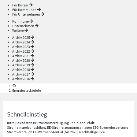
Für Bürger
Für Kommunen
Für Unternehmen
Kommune
Unternehmen
Weitere
Archiv 2025
Archiv 2024
Archiv 2023
Archiv 2022
Archiv 2021
Archiv 2020
Archiv 2019
Archiv 2018
Archiv 2017
Archiv 2016
Energiesteckbriefe
Schnelleinstieg
Intro
Basisdaten
Bruttostromerzeugung Rheinland-Pfalz
Stromeinspeisungsbilanz
EE-Stromerzeugungsanlagen
EEG-Stromeinspeisung
Stromverbrauch
EE-Wärmepotential (bis 2020)
Nachhaltige Pkw