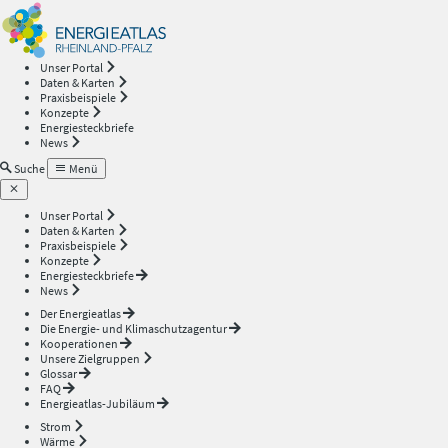
Energieatlas
—
Unser Portal
Daten & Karten
Rheinland-
Praxisbeispiele
Konzepte
Energiesteckbriefe
Pfalz
News
Suche
Menü
Unser Portal
Daten & Karten
Praxisbeispiele
Konzepte
Energiesteckbriefe
News
Der Energieatlas
Die Energie- und Klimaschutzagentur
Kooperationen
Unsere Zielgruppen
Glossar
FAQ
Energieatlas-Jubiläum
Strom
Wärme