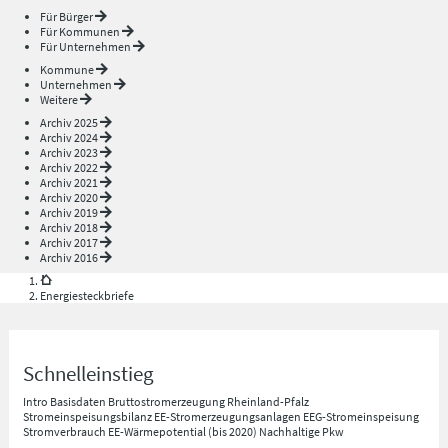
Für Bürger
Für Kommunen
Für Unternehmen
Kommune
Unternehmen
Weitere
Archiv 2025
Archiv 2024
Archiv 2023
Archiv 2022
Archiv 2021
Archiv 2020
Archiv 2019
Archiv 2018
Archiv 2017
Archiv 2016
Energiesteckbriefe
Schnelleinstieg
Intro
Basisdaten
Bruttostromerzeugung Rheinland-Pfalz
Stromeinspeisungsbilanz
EE-Stromerzeugungsanlagen
EEG-Stromeinspeisung
Stromverbrauch
EE-Wärmepotential (bis 2020)
Nachhaltige Pkw