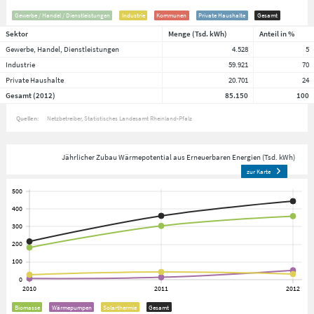
Gewerbe / Handel / Dienstleistungen
Industrie
Kommunen
Private Haushalte
Gesamt
Sektor
Menge (Tsd. kWh)
Anteil in %
Gewerbe, Handel, Dienstleistungen
4.528
5
Industrie
59.921
70
Private Haushalte
20.701
24
Gesamt (2012)
85.150
100
Quellen:
Netzbetreiber
Statistisches Landesamt Rheinland-Pfalz
Jährlicher Zubau Wärmepotential aus Erneuerbaren Energien (Tsd. kWh)
zur Karte
Biomasse
Wärmepumpen
Solarthermie
Gesamt