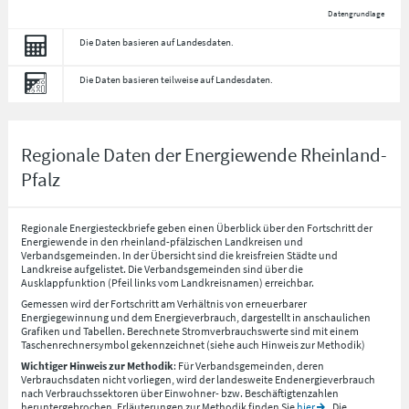
Datengrundlage
Die Daten basieren auf Landesdaten.
Die Daten basieren teilweise auf Landesdaten.
Regionale Daten der Energiewende Rheinland-
Pfalz
Regionale Energiesteckbriefe geben einen Überblick über den Fortschritt der
Energiewende in den rheinland-pfälzischen Landkreisen und
Verbandsgemeinden. In der Übersicht sind die kreisfreien Städte und
Landkreise aufgelistet. Die Verbandsgemeinden sind über die
Ausklappfunktion (Pfeil links vom Landkreisnamen) erreichbar.
Gemessen wird der Fortschritt am Verhältnis von erneuerbarer
Energiegewinnung und dem Energieverbrauch, dargestellt in anschaulichen
Grafiken und Tabellen. Berechnete Stromverbrauchswerte sind mit einem
Taschenrechnersymbol gekennzeichnet (siehe auch Hinweis zur Methodik)
Wichtiger Hinweis zur Methodik
: Für Verbandsgemeinden, deren
Verbrauchsdaten nicht vorliegen, wird der landesweite Endenergieverbrauch
nach Verbrauchssektoren über Einwohner- bzw. Beschäftigtenzahlen
heruntergebrochen. Erläuterungen zur Methodik finden Sie
hier
. Die