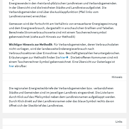
Energiewende in den rheinland-pfälzischen Landkreisen und Verbandsgemeinden.
In der Übersicht sind die kreisfreien Städte und Landkreise aufgelistet. Die
Verbandsgemeinden sind über die Ausklappfunktion (Pfeil links vom
Landkreisnamen) erreichbar.
Gemessen wird der Fortschritt am Verhältnis von erneuerbarer Energiegewinnung
und dem Energieverbrauch, dargestellt in anschaulichen Grafiken und Tabellen.
Berechnete Stromverbrauchswerte sind mit einem Taschenrechnersymbol
gekennzeichnet (siehe auch Hinweis zur Methodik)
Wichtiger Hinweis zur Methodik
: Für Verbandsgemeinden, deren Verbrauchsdaten
nicht vorliegen, wird der landesweite Endenergieverbrauch nach
Verbrauchssektoren über Einwohner- bzw. Beschäftigtenzahlen heruntergebrochen.
Erläuterungen zur Methodik finden Sie
hier
. Die betroffenen Kommunen sind mit
einem Taschenrechner-Symbol gekennzeichnet. Eine Übersicht zur Datenlage ist
hier
abrufbar.
Hinweis
Die regionalen Energiesteckbriefe der Verbandsgemeinden bzw. verbandsfreien
Städte und Gemeinden sind im jeweiligen Landkreis eingeordnet. Die Liste kann
durch Klick auf das Pfeilsymbol neben dem Landkreisnamen aufgeklappt werden.
Durch Klick direkt auf den Landkreisnamen oder das blaue Symbol rechts davon
öffnet sich der Steckbrief des Landkreises.
Links