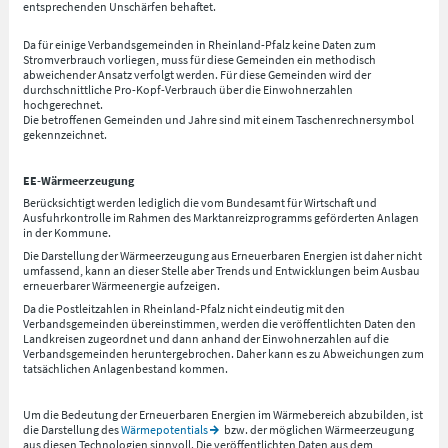
entsprechenden Unschärfen behaftet.
Da für einige Verbandsgemeinden in Rheinland-Pfalz keine Daten zum
Stromverbrauch vorliegen, muss für diese Gemeinden ein methodisch
abweichender Ansatz verfolgt werden. Für diese Gemeinden wird der
durchschnittliche Pro-Kopf-Verbrauch über die Einwohnerzahlen
hochgerechnet.
Die betroffenen Gemeinden und Jahre sind mit einem Taschenrechnersymbol
gekennzeichnet.
EE-Wärmeerzeugung
Berücksichtigt werden lediglich die vom Bundesamt für Wirtschaft und
Ausfuhrkontrolle im Rahmen des Marktanreizprogramms geförderten Anlagen
in der Kommune.
Die Darstellung der Wärmeerzeugung aus Erneuerbaren Energien ist daher nicht
umfassend, kann an dieser Stelle aber Trends und Entwicklungen beim Ausbau
erneuerbarer Wärmeenergie aufzeigen.
Da die Postleitzahlen in Rheinland-Pfalz nicht eindeutig mit den
Verbandsgemeinden übereinstimmen, werden die veröffentlichten Daten den
Landkreisen zugeordnet und dann anhand der Einwohnerzahlen auf die
Verbandsgemeinden heruntergebrochen. Daher kann es zu Abweichungen zum
tatsächlichen Anlagenbestand kommen.
Um die Bedeutung der Erneuerbaren Energien im Wärmebereich abzubilden, ist
die Darstellung des
Wärmepotentials
bzw. der möglichen Wärmeerzeugung
aus diesen Technologien sinnvoll. Die veröffentlichten Daten aus dem