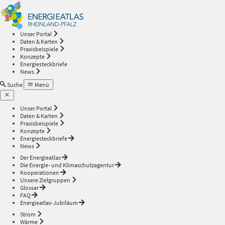
Energieatlas
—
Unser Portal
Daten & Karten
Rheinland-
Praxisbeispiele
Konzepte
Energiesteckbriefe
Pfalz
News
Suche
Menü
Unser Portal
Daten & Karten
Praxisbeispiele
Konzepte
Energiesteckbriefe
News
Der Energieatlas
Die Energie- und Klimaschutzagentur
Kooperationen
Unsere Zielgruppen
Glossar
FAQ
Energieatlas-Jubiläum
Strom
Wärme