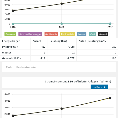
Biomasse
Klär- und Deponiegas
Geothermie
Photovoltaik
Wasser
Wind
Gesamt
Energieträger
Anzahl
Leistung (kW)
Anteil (Leistung) in %
Photovoltaik
412
6.055
100
Wasser
1
22
0
Gesamt (2012)
413
6.077
100
Quelle:
Bundesnetzagentur
Stromeinspeisung EEG-geförderter Anlagen (Tsd. kWh)
zur Karte