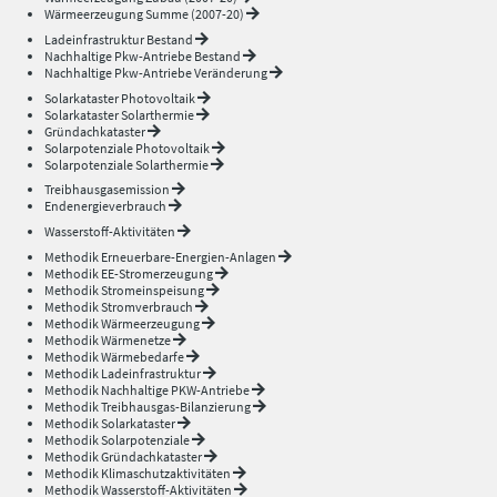
Wärmeerzeugung Summe (2007-20)
Ladeinfrastruktur Bestand
Nachhaltige Pkw-Antriebe Bestand
Nachhaltige Pkw-Antriebe Veränderung
Solarkataster Photovoltaik
Solarkataster Solarthermie
Gründachkataster
Solarpotenziale Photovoltaik
Solarpotenziale Solarthermie
Treibhausgasemission
Endenergieverbrauch
Wasserstoff-Aktivitäten
Methodik Erneuerbare-Energien-Anlagen
Methodik EE-Stromerzeugung
Methodik Stromeinspeisung
Methodik Stromverbrauch
Methodik Wärmeerzeugung
Methodik Wärmenetze
Methodik Wärmebedarfe
Methodik Ladeinfrastruktur
Methodik Nachhaltige PKW-Antriebe
Methodik Treibhausgas-Bilanzierung
Methodik Solarkataster
Methodik Solarpotenziale
Methodik Gründachkataster
Methodik Klimaschutzaktivitäten
Methodik Wasserstoff-Aktivitäten