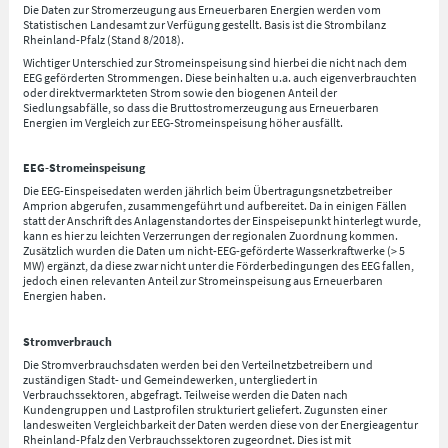
Die Daten zur Stromerzeugung aus Erneuerbaren Energien werden vom
Statistischen Landesamt zur Verfügung gestellt. Basis ist die Strombilanz
Rheinland-Pfalz (Stand 8/2018).
Wichtiger Unterschied zur Stromeinspeisung sind hierbei die nicht nach dem
EEG geförderten Strommengen. Diese beinhalten u.a. auch eigenverbrauchten
oder direktvermarkteten Strom sowie den biogenen Anteil der
Siedlungsabfälle, so dass die Bruttostromerzeugung aus Erneuerbaren
Energien im Vergleich zur EEG-Stromeinspeisung höher ausfällt.
EEG-Stromeinspeisung
Die EEG-Einspeisedaten werden jährlich beim Übertragungsnetzbetreiber
Amprion abgerufen, zusammengeführt und aufbereitet. Da in einigen Fällen
statt der Anschrift des Anlagenstandortes der Einspeisepunkt hinterlegt wurde,
kann es hier zu leichten Verzerrungen der regionalen Zuordnung kommen.
Zusätzlich wurden die Daten um nicht-EEG-geförderte Wasserkraftwerke (> 5
MW) ergänzt, da diese zwar nicht unter die Förderbedingungen des EEG fallen,
jedoch einen relevanten Anteil zur Stromeinspeisung aus Erneuerbaren
Energien haben.
Stromverbrauch
Die Stromverbrauchsdaten werden bei den Verteilnetzbetreibern und
zuständigen Stadt- und Gemeindewerken, untergliedert in
Verbrauchssektoren, abgefragt. Teilweise werden die Daten nach
Kundengruppen und Lastprofilen strukturiert geliefert. Zugunsten einer
landesweiten Vergleichbarkeit der Daten werden diese von der Energieagentur
Rheinland-Pfalz den Verbrauchssektoren zugeordnet. Dies ist mit