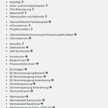
Mobilität
Solar- und Gründachkataster
THG-Bilanzierung
Wasserstoff
Datenquellen und Methodik
Übersichtskarte Praxisbeispiele
Informationen
Projekte melden
Übersichtskarte Kommunale Klimaschutzaktivitäten
Informationen
Aktuelles
Datenstories
Zahl des Monats
Kommunen
Bürger:innen
Presseverteter:innen
EE-Anlagen
EE-Stromerzeugung Bestand
EE-Stromerzeugung Zubau
EE-Stromerzeugung Veränderung
Stromeinspeisung
Stromeinspeisung Veränderung
Stromverbrauch
Wärmenetze
Wärmebedarf Kommunen
Wärmebedarf Baublöcke
Wärmeerzeugung Zubau (2007-20)