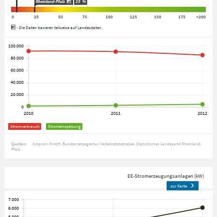
Rheinland-Pfalz
23
%
0
25
50
75
100
125
150
175
>200
- Die Daten basieren teilweise auf Landesdaten.
Stromverbrauch
Stromeinspeisung
Quellen:
Amprion GmbH
Bundesnetzagentur
Verteilnetzbetreiber
Statistisches Landesamt Rheinland-
Pfalz
EE-Stromerzeugungsanlagen (kW)
zur Karte