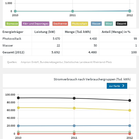
Biomasse
Klär- und Deponiegas
Geothermie
Photovoltaik
Wasser
Wind
Gesamt
Energieträger
Leistung (kW)
Menge (Tsd. kWh)
Anteil (Menge) in %
Photovoltaik
5.670
4.430
99
Wasser
22
50
1
Gesamt (2012)
5.692
4.480
100
Quellen:
Amprion GmbH
Bundesnetzagentur
Statistisches Landesamt Rheinland-Pfalz
Stromverbrauch nach Verbrauchergruppen (Tsd. kWh)
zur Karte