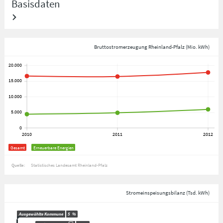
Basisdaten
Bruttostromerzeugung Rheinland-Pfalz (Mio. kWh)
Gesamt
Erneuerbare Energien
Quelle:
Statistisches Landesamt Rheinland-Pfalz
Stromeinspeisungsbilanz (Tsd. kWh)
Ausgewählte Kommune
5
%