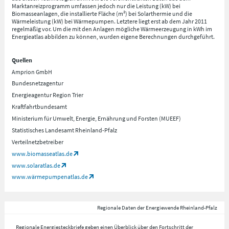
Marktanreizprogramm umfassen jedoch nur die Leistung (kW) bei
Biomasseanlagen, die installierte Fläche (m²) bei Solarthermie und die
Wärmeleistung (kW) bei Wärmepumpen. Letztere liegt erst ab dem Jahr 2011
regelmäßig vor. Um die mit den Anlagen mögliche Wärmeerzeugung in kWh im
Energieatlas abbilden zu können, wurden eigene Berechnungen durchgeführt.
Quellen
Amprion GmbH
Bundesnetzagentur
Energieagentur Region Trier
Kraftfahrtbundesamt
Ministerium für Umwelt, Energie, Ernährung und Forsten (MUEEF)
Statistisches Landesamt Rheinland-Pfalz
Verteilnetzbetreiber
www.biomasseatlas.de
www.solaratlas.de
www.wärmepumpenatlas.de
Regionale Daten der Energiewende Rheinland-Pfalz
Regionale Energiesteckbriefe geben einen Überblick über den Fortschritt der