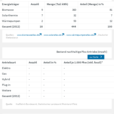
Energieträger
Anzahl
Menge (Tsd. kWh)
Anteil (Menge) in %
Biomasse
9
360
81
Solarthermie
7
32
7
Wärmepumpen
2
53
12
Gesamt (2012)
18
444
100
Quellen:
www.biomasseatlas.de
www.solaratlas.de
www.wärmepumpenatlas.de
Deutscher
Wetterdienst
Bestand nachhaltige Pkw-Antriebe (Anzahl)
zur Karte
Antriebsart
Anzahl
Anteil in %
Anteil je 1.000 Pkw (inkl. fossil)*
Elektro
-
-
-
Gas
-
-
-
Hybrid
-
-
-
Plug-in
-
-
-
Weitere
-
-
-
Gesamt (2012)
-
-
-
Quelle:
Kraftfahrt-Bundesamt, Statistisches Landesamt Rheinland-Pfalz