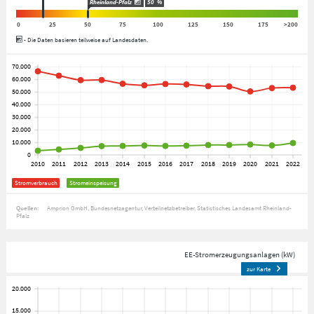
Rheinland-Pfalz
50
%
0
25
50
75
100
125
150
175
>200
- Die Daten basieren teilweise auf Landesdaten.
Stromverbrauch
Stromeinspeisung
Quellen:
Amprion GmbH
Bundesnetzagentur
Verteilnetzbetreiber
Statistisches Landesamt Rheinland-
Pfalz
EE-Stromerzeugungsanlagen (kW)
zur Karte