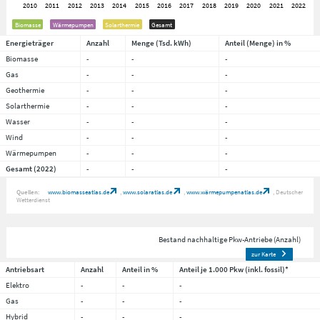
Biomasse
Wärmepumpen
Solarthermie
Gesamt
Energieträger
Anzahl
Menge (Tsd. kWh)
Anteil (Menge) in %
Biomasse
-
-
-
Gas
-
-
-
Geothermie
-
-
-
Solarthermie
-
-
-
Wasser
-
-
-
Wind
-
-
-
Wärmepumpen
-
-
-
Gesamt (2022)
-
-
-
Quellen:
www.biomasseatlas.de
www.solaratlas.de
www.wärmepumpenatlas.de
Deutscher
Wetterdienst
Bestand nachhaltige Pkw-Antriebe (Anzahl)
zur Karte
Antriebsart
Anzahl
Anteil in %
Anteil je 1.000 Pkw (inkl. fossil)*
Elektro
-
-
-
Gas
-
-
-
Hybrid
-
-
-