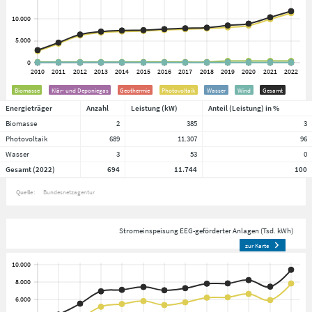
Biomasse
Klär- und Deponiegas
Geothermie
Photovoltaik
Wasser
Wind
Gesamt
Energieträger
Anzahl
Leistung (kW)
Anteil (Leistung) in %
Biomasse
2
385
3
Photovoltaik
689
11.307
96
Wasser
3
53
0
Gesamt (2022)
694
11.744
100
Quelle:
Bundesnetzagentur
Stromeinspeisung EEG-geförderter Anlagen (Tsd. kWh)
zur Karte