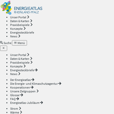
Energieatlas
—
Unser Portal
Daten & Karten
Rheinland-
Praxisbeispiele
Konzepte
Energiesteckbriefe
Pfalz
News
Suche
Menü
Unser Portal
Daten & Karten
Praxisbeispiele
Konzepte
Energiesteckbriefe
News
Der Energieatlas
Die Energie- und Klimaschutzagentur
Kooperationen
Unsere Zielgruppen
Glossar
FAQ
Energieatlas-Jubiläum
Strom
Wärme