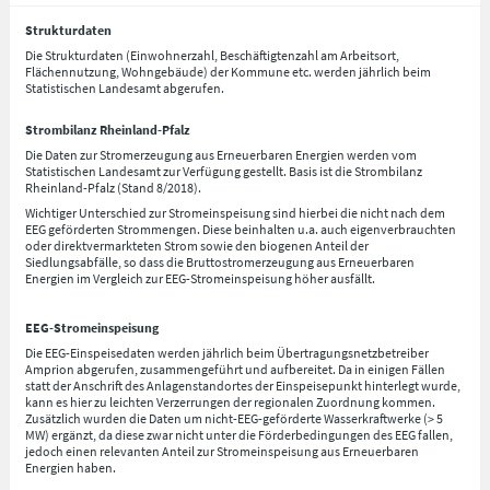
Strukturdaten
Die Strukturdaten (Einwohnerzahl, Beschäftigtenzahl am Arbeitsort,
Flächennutzung, Wohngebäude) der Kommune etc. werden jährlich beim
Statistischen Landesamt abgerufen.
Strombilanz Rheinland-Pfalz
Die Daten zur Stromerzeugung aus Erneuerbaren Energien werden vom
Statistischen Landesamt zur Verfügung gestellt. Basis ist die Strombilanz
Rheinland-Pfalz (Stand 8/2018).
Wichtiger Unterschied zur Stromeinspeisung sind hierbei die nicht nach dem
EEG geförderten Strommengen. Diese beinhalten u.a. auch eigenverbrauchten
oder direktvermarkteten Strom sowie den biogenen Anteil der
Siedlungsabfälle, so dass die Bruttostromerzeugung aus Erneuerbaren
Energien im Vergleich zur EEG-Stromeinspeisung höher ausfällt.
EEG-Stromeinspeisung
Die EEG-Einspeisedaten werden jährlich beim Übertragungsnetzbetreiber
Amprion abgerufen, zusammengeführt und aufbereitet. Da in einigen Fällen
statt der Anschrift des Anlagenstandortes der Einspeisepunkt hinterlegt wurde,
kann es hier zu leichten Verzerrungen der regionalen Zuordnung kommen.
Zusätzlich wurden die Daten um nicht-EEG-geförderte Wasserkraftwerke (> 5
MW) ergänzt, da diese zwar nicht unter die Förderbedingungen des EEG fallen,
jedoch einen relevanten Anteil zur Stromeinspeisung aus Erneuerbaren
Energien haben.