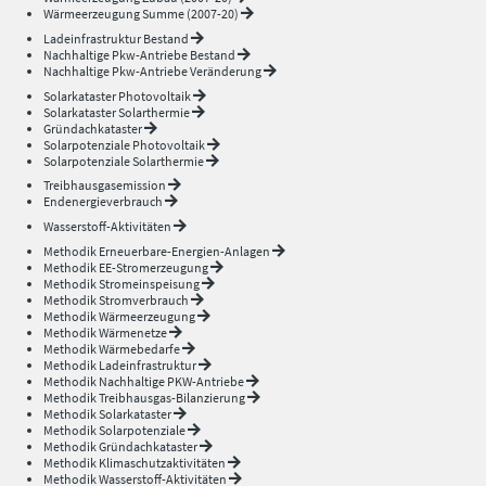
Wärmeerzeugung Summe (2007-20)
Ladeinfrastruktur Bestand
Nachhaltige Pkw-Antriebe Bestand
Nachhaltige Pkw-Antriebe Veränderung
Solarkataster Photovoltaik
Solarkataster Solarthermie
Gründachkataster
Solarpotenziale Photovoltaik
Solarpotenziale Solarthermie
Treibhausgasemission
Endenergieverbrauch
Wasserstoff-Aktivitäten
Methodik Erneuerbare-Energien-Anlagen
Methodik EE-Stromerzeugung
Methodik Stromeinspeisung
Methodik Stromverbrauch
Methodik Wärmeerzeugung
Methodik Wärmenetze
Methodik Wärmebedarfe
Methodik Ladeinfrastruktur
Methodik Nachhaltige PKW-Antriebe
Methodik Treibhausgas-Bilanzierung
Methodik Solarkataster
Methodik Solarpotenziale
Methodik Gründachkataster
Methodik Klimaschutzaktivitäten
Methodik Wasserstoff-Aktivitäten