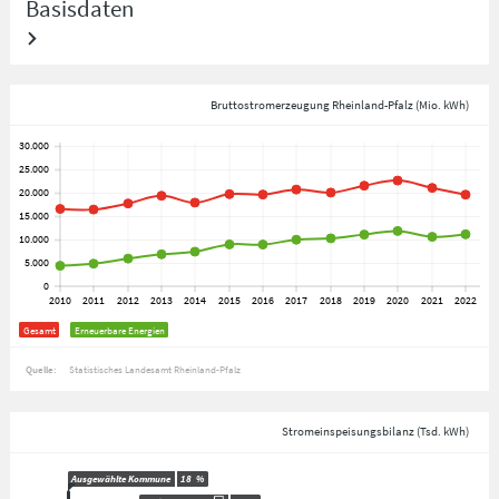
Basisdaten
Bruttostromerzeugung Rheinland-Pfalz (Mio. kWh)
Gesamt
Erneuerbare Energien
Quelle:
Statistisches Landesamt Rheinland-Pfalz
Stromeinspeisungsbilanz (Tsd. kWh)
Ausgewählte Kommune
18
%