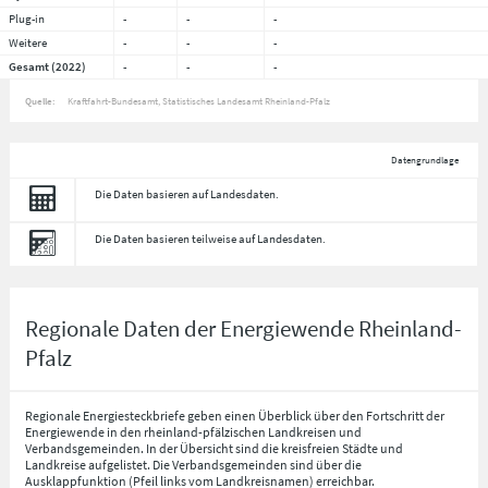
Plug-in
-
-
-
Weitere
-
-
-
Gesamt (2022)
-
-
-
Quelle:
Kraftfahrt-Bundesamt, Statistisches Landesamt Rheinland-Pfalz
Datengrundlage
Die Daten basieren auf Landesdaten.
Die Daten basieren teilweise auf Landesdaten.
Regionale Daten der Energiewende Rheinland-
Pfalz
Regionale Energiesteckbriefe geben einen Überblick über den Fortschritt der
Energiewende in den rheinland-pfälzischen Landkreisen und
Verbandsgemeinden. In der Übersicht sind die kreisfreien Städte und
Landkreise aufgelistet. Die Verbandsgemeinden sind über die
Ausklappfunktion (Pfeil links vom Landkreisnamen) erreichbar.