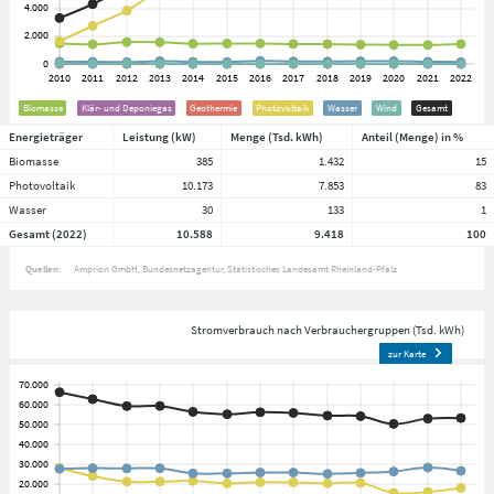
Biomasse
Klär- und Deponiegas
Geothermie
Photovoltaik
Wasser
Wind
Gesamt
Energieträger
Leistung (kW)
Menge (Tsd. kWh)
Anteil (Menge) in %
Biomasse
385
1.432
15
Photovoltaik
10.173
7.853
83
Wasser
30
133
1
Gesamt (2022)
10.588
9.418
100
Quellen:
Amprion GmbH
Bundesnetzagentur
Statistisches Landesamt Rheinland-Pfalz
Stromverbrauch nach Verbrauchergruppen (Tsd. kWh)
zur Karte