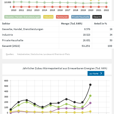
Gewerbe / Handel / Dienstleistungen
Industrie
Kommunen
Private Haushalte
Gesamt
Sektor
Menge (Tsd. kWh)
Anteil in %
Gewerbe, Handel, Dienstleistungen
8.576
16
Industrie
18.023
34
Private Haushalte
26.651
50
Gesamt (2022)
53.251
100
Quellen:
Netzbetreiber
Statistisches Landesamt Rheinland-Pfalz
Jährlicher Zubau Wärmepotential aus Erneuerbaren Energien (Tsd. kWh)
zur Karte