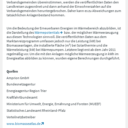
Verbandsgemeinden übereinstimmen, werden die veröffentlichten Daten den
Landkreisen zugeordnet und dann anhand der Einwohnerzahlen auf die
Verbandsgemeinden heruntergebrochen. Daher kann es zu Abweichungen zum
tatsächlichen Anlagenbestand kommen.
Um die Bedeutung der Erneuerbaren Energien im Wärmebereich abzubilden, ist
die Darstellung des
Wärmepotentials
bzw. der möglichen Wärmeerzeugung
aus diesen Technologien sinnvoll. Die veröffentlichten Daten aus dem
Marktanreizprogramm umfassen jedoch nur die Leistung (kW) bei
Biomasseanlagen, die installierte Fläche (m²) bei Solarthermie und die
Wärmeleistung (kW) bei Wärmepumpen. Letztere liegt erst ab dem Jahr 2011
regelmäßig vor. Um die mit den Anlagen mögliche Wärmeerzeugung in kWh im
Energieatlas abbilden zu können, wurden eigene Berechnungen durchgeführt.
Quellen
Amprion GmbH
Bundesnetzagentur
Energieagentur Region Trier
Kraftfahrtbundesamt
Ministerium für Umwelt, Energie, Ernährung und Forsten (MUEEF)
Statistisches Landesamt Rheinland-Pfalz
Verteilnetzbetreiber
www.biomasseatlas.de