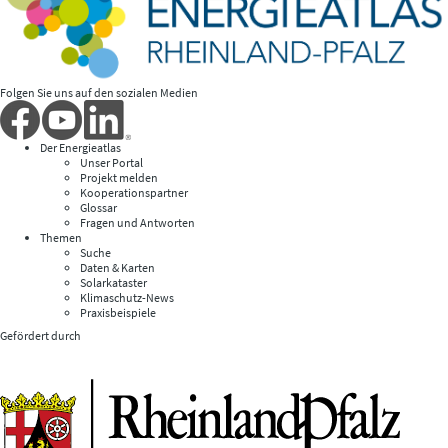
Folgen Sie uns auf den sozialen Medien
Der Energieatlas
Unser Portal
Projekt melden
Kooperationspartner
Glossar
Fragen und Antworten
Themen
Suche
Daten & Karten
Solarkataster
Klimaschutz-News
Praxisbeispiele
Gefördert durch