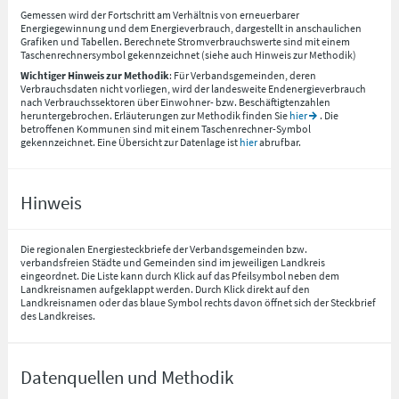
Gemessen wird der Fortschritt am Verhältnis von erneuerbarer
Energiegewinnung und dem Energieverbrauch, dargestellt in anschaulichen
Grafiken und Tabellen. Berechnete Stromverbrauchswerte sind mit einem
Taschenrechnersymbol gekennzeichnet (siehe auch Hinweis zur Methodik)
Wichtiger Hinweis zur Methodik
: Für Verbandsgemeinden, deren
Verbrauchsdaten nicht vorliegen, wird der landesweite Endenergieverbrauch
nach Verbrauchssektoren über Einwohner- bzw. Beschäftigtenzahlen
heruntergebrochen. Erläuterungen zur Methodik finden Sie
hier
. Die
betroffenen Kommunen sind mit einem Taschenrechner-Symbol
gekennzeichnet. Eine Übersicht zur Datenlage ist
hier
abrufbar.
Hinweis
Die regionalen Energiesteckbriefe der Verbandsgemeinden bzw.
verbandsfreien Städte und Gemeinden sind im jeweiligen Landkreis
eingeordnet. Die Liste kann durch Klick auf das Pfeilsymbol neben dem
Landkreisnamen aufgeklappt werden. Durch Klick direkt auf den
Landkreisnamen oder das blaue Symbol rechts davon öffnet sich der Steckbrief
des Landkreises.
Datenquellen und Methodik