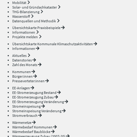
Mobilität
Solar- und Gründachkataster
THG-Bilanzierung
Wasserstoff
Datenquellen und Methodik
Übersichtskarte Praxisbeispiele
Informationen
Projekte melden
Übersichtskarte Kommunale Klimaschutzaktivitäten
Informationen
Aktuelles
Datenstories
Zahl des Monats
Kommunen
Bürger:innen
Presseverteter:innen
EE-Anlagen
EE-Stromerzeugung Bestand
EE-Stromerzeugung Zubau
EE-Stromerzeugung Veränderung
Stromeinspeisung
Stromeinspeisung Veränderung
Stromverbrauch
Wärmenetze
Wärmebedarf Kommunen
Wärmebedarf Baublöcke
Wärmeerzeugung Zubau (2007-20)