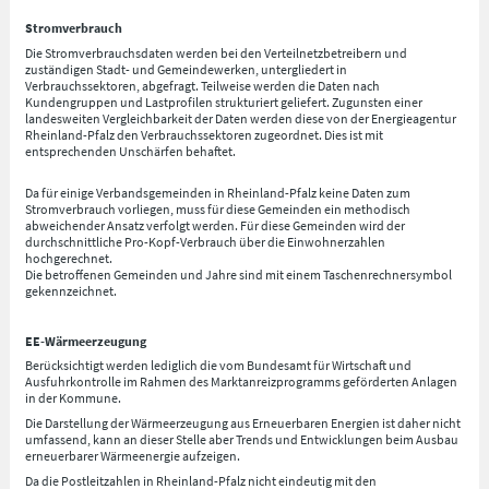
Stromverbrauch
Die Stromverbrauchsdaten werden bei den Verteilnetzbetreibern und
zuständigen Stadt- und Gemeindewerken, untergliedert in
Verbrauchssektoren, abgefragt. Teilweise werden die Daten nach
Kundengruppen und Lastprofilen strukturiert geliefert. Zugunsten einer
landesweiten Vergleichbarkeit der Daten werden diese von der Energieagentur
Rheinland-Pfalz den Verbrauchssektoren zugeordnet. Dies ist mit
entsprechenden Unschärfen behaftet.
Da für einige Verbandsgemeinden in Rheinland-Pfalz keine Daten zum
Stromverbrauch vorliegen, muss für diese Gemeinden ein methodisch
abweichender Ansatz verfolgt werden. Für diese Gemeinden wird der
durchschnittliche Pro-Kopf-Verbrauch über die Einwohnerzahlen
hochgerechnet.
Die betroffenen Gemeinden und Jahre sind mit einem Taschenrechnersymbol
gekennzeichnet.
EE-Wärmeerzeugung
Berücksichtigt werden lediglich die vom Bundesamt für Wirtschaft und
Ausfuhrkontrolle im Rahmen des Marktanreizprogramms geförderten Anlagen
in der Kommune.
Die Darstellung der Wärmeerzeugung aus Erneuerbaren Energien ist daher nicht
umfassend, kann an dieser Stelle aber Trends und Entwicklungen beim Ausbau
erneuerbarer Wärmeenergie aufzeigen.
Da die Postleitzahlen in Rheinland-Pfalz nicht eindeutig mit den