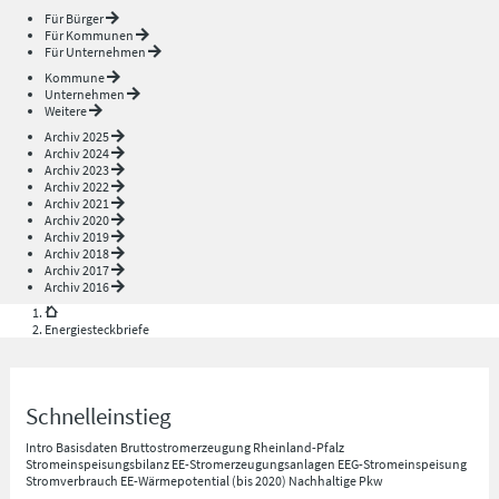
Für Bürger
Für Kommunen
Für Unternehmen
Kommune
Unternehmen
Weitere
Archiv 2025
Archiv 2024
Archiv 2023
Archiv 2022
Archiv 2021
Archiv 2020
Archiv 2019
Archiv 2018
Archiv 2017
Archiv 2016
Energiesteckbriefe
Schnelleinstieg
Intro
Basisdaten
Bruttostromerzeugung Rheinland-Pfalz
Stromeinspeisungsbilanz
EE-Stromerzeugungsanlagen
EEG-Stromeinspeisung
Stromverbrauch
EE-Wärmepotential (bis 2020)
Nachhaltige Pkw