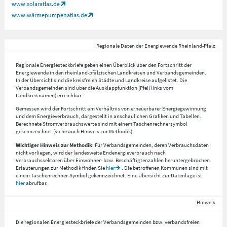
www.solaratlas.de
www.wärmepumpenatlas.de
Regionale Daten der Energiewende Rheinland-Pfalz
Regionale Energiesteckbriefe geben einen Überblick über den Fortschritt der
Energiewende in den rheinland-pfälzischen Landkreisen und Verbandsgemeinden.
In der Übersicht sind die kreisfreien Städte und Landkreise aufgelistet. Die
Verbandsgemeinden sind über die Ausklappfunktion (Pfeil links vom
Landkreisnamen) erreichbar.
Gemessen wird der Fortschritt am Verhältnis von erneuerbarer Energiegewinnung
und dem Energieverbrauch, dargestellt in anschaulichen Grafiken und Tabellen.
Berechnete Stromverbrauchswerte sind mit einem Taschenrechnersymbol
gekennzeichnet (siehe auch Hinweis zur Methodik)
Wichtiger Hinweis zur Methodik
: Für Verbandsgemeinden, deren Verbrauchsdaten
nicht vorliegen, wird der landesweite Endenergieverbrauch nach
Verbrauchssektoren über Einwohner- bzw. Beschäftigtenzahlen heruntergebrochen.
Erläuterungen zur Methodik finden Sie
hier
. Die betroffenen Kommunen sind mit
einem Taschenrechner-Symbol gekennzeichnet. Eine Übersicht zur Datenlage ist
hier
abrufbar.
Hinweis
Die regionalen Energiesteckbriefe der Verbandsgemeinden bzw. verbandsfreien