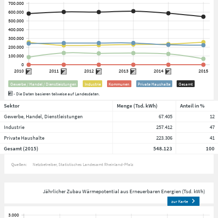
Gewerbe / Handel / Dienstleistungen
Industrie
Kommunen
Private Haushalte
Gesamt
- Die Daten basieren teilweise auf Landesdaten.
Sektor
Menge (Tsd. kWh)
Anteil in %
Gewerbe, Handel, Dienstleistungen
67.405
12
Industrie
257.412
47
Private Haushalte
223.306
41
Gesamt (2015)
548.123
100
Quellen:
Netzbetreiber
Statistisches Landesamt Rheinland-Pfalz
Jährlicher Zubau Wärmepotential aus Erneuerbaren Energien (Tsd. kWh)
zur Karte