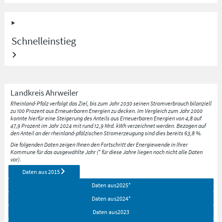
Schnelleinstieg
Landkreis
Ahrweiler
Rheinland-Pfalz verfolgt das Ziel, bis zum Jahr 2030 seinen Stromverbrauch bilanziell
zu 100 Prozent aus Erneuerbaren Energien zu decken. Im Vergleich zum Jahr 2000
konnte hierfür eine Steigerung des Anteils aus Erneuerbaren Energien von 4,8 auf
47,9 Prozent im Jahr 2024 mit rund 12,9 Mrd. kWh verzeichnet werden. Bezogen auf
den Anteil an der rheinland-pfälzischen Stromerzeugung sind dies bereits 63,8 %.
Die folgenden Daten zeigen Ihnen den Fortschritt der Energiewende in Ihrer
Kommune für das ausgewählte Jahr (* für diese Jahre liegen noch nicht alle Daten
vor).
Daten aus
2015
Daten aus
2025
*
Daten aus
2024
*
Daten aus
2023