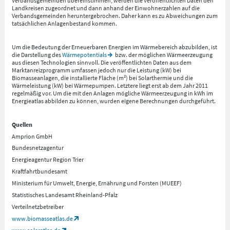
Verbandsgemeinden übereinstimmen, werden die veröffentlichten Daten den
Landkreisen zugeordnet und dann anhand der Einwohnerzahlen auf die
Verbandsgemeinden heruntergebrochen. Daher kann es zu Abweichungen zum
tatsächlichen Anlagenbestand kommen.
Um die Bedeutung der Erneuerbaren Energien im Wärmebereich abzubilden, ist
die Darstellung des
Wärmepotentials
bzw. der möglichen Wärmeerzeugung
aus diesen Technologien sinnvoll. Die veröffentlichten Daten aus dem
Marktanreizprogramm umfassen jedoch nur die Leistung (kW) bei
Biomasseanlagen, die installierte Fläche (m²) bei Solarthermie und die
Wärmeleistung (kW) bei Wärmepumpen. Letztere liegt erst ab dem Jahr 2011
regelmäßig vor. Um die mit den Anlagen mögliche Wärmeerzeugung in kWh im
Energieatlas abbilden zu können, wurden eigene Berechnungen durchgeführt.
Quellen
Amprion GmbH
Bundesnetzagentur
Energieagentur Region Trier
Kraftfahrtbundesamt
Ministerium für Umwelt, Energie, Ernährung und Forsten (MUEEF)
Statistisches Landesamt Rheinland-Pfalz
Verteilnetzbetreiber
www.biomasseatlas.de