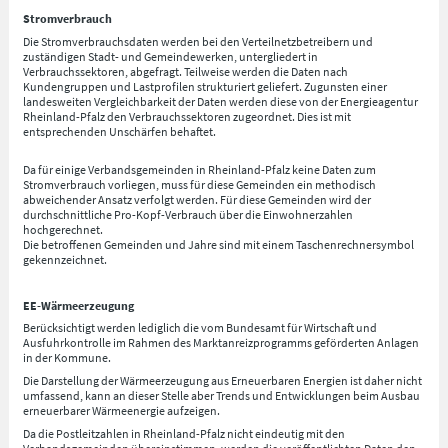
Stromverbrauch
Die Stromverbrauchsdaten werden bei den Verteilnetzbetreibern und
zuständigen Stadt- und Gemeindewerken, untergliedert in
Verbrauchssektoren, abgefragt. Teilweise werden die Daten nach
Kundengruppen und Lastprofilen strukturiert geliefert. Zugunsten einer
landesweiten Vergleichbarkeit der Daten werden diese von der Energieagentur
Rheinland-Pfalz den Verbrauchssektoren zugeordnet. Dies ist mit
entsprechenden Unschärfen behaftet.
Da für einige Verbandsgemeinden in Rheinland-Pfalz keine Daten zum
Stromverbrauch vorliegen, muss für diese Gemeinden ein methodisch
abweichender Ansatz verfolgt werden. Für diese Gemeinden wird der
durchschnittliche Pro-Kopf-Verbrauch über die Einwohnerzahlen
hochgerechnet.
Die betroffenen Gemeinden und Jahre sind mit einem Taschenrechnersymbol
gekennzeichnet.
EE-Wärmeerzeugung
Berücksichtigt werden lediglich die vom Bundesamt für Wirtschaft und
Ausfuhrkontrolle im Rahmen des Marktanreizprogramms geförderten Anlagen
in der Kommune.
Die Darstellung der Wärmeerzeugung aus Erneuerbaren Energien ist daher nicht
umfassend, kann an dieser Stelle aber Trends und Entwicklungen beim Ausbau
erneuerbarer Wärmeenergie aufzeigen.
Da die Postleitzahlen in Rheinland-Pfalz nicht eindeutig mit den