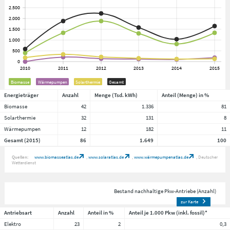
Biomasse
Wärmepumpen
Solarthermie
Gesamt
Energieträger
Anzahl
Menge (Tsd. kWh)
Anteil (Menge) in %
Biomasse
42
1.336
81
Solarthermie
32
131
8
Wärmepumpen
12
182
11
Gesamt (2015)
86
1.649
100
Quellen:
www.biomasseatlas.de
www.solaratlas.de
www.wärmepumpenatlas.de
Deutscher
Wetterdienst
Bestand nachhaltige Pkw-Antriebe (Anzahl)
zur Karte
Antriebsart
Anzahl
Anteil in %
Anteil je 1.000 Pkw (inkl. fossil)*
Elektro
23
2
0,3