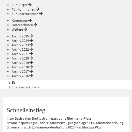
Für Bürger
Für Kommunen
Für Unternehmen
Kommune
Unternehmen
Weitere
Archiv 2025
Archiv 2024
Archiv 2023
Archiv 2022
Archiv 2021
Archiv 2020
Archiv 2019
Archiv 2018
Archiv 2017
Archiv 2016
Energiesteckbriefe
Schnelleinstieg
Intro
Basisdaten
Bruttostromerzeugung Rheinland-Pfalz
Stromeinspeisungsbilanz
EE-Stromerzeugungsanlagen
EEG-Stromeinspeisung
Stromverbrauch
EE-Wärmepotential (bis 2020)
Nachhaltige Pkw