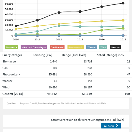
Biomasse
Klär- und Deponiegas
Geothermie
Photovoltaik
Wasser
Wind
Gesamt
Energieträger
Leistung (kW)
Menge (Tsd. kWh)
Anteil (Menge) in %
Biomasse
2.440
13.716
22
Gas
160
233
0
Photovoltaik
35.691
28.930
47
Wasser
61
143
0
Wind
10.890
18.197
30
Gesamt (2015)
49.242
61.219
100
Quellen:
Amprion GmbH
Bundesnetzagentur
Statistisches Landesamt Rheinland-Pfalz
Stromverbrauch nach Verbrauchergruppen (Tsd. kWh)
zur Karte