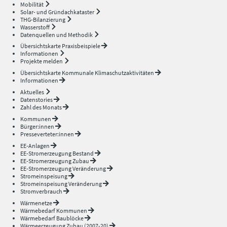
Mobilität
Solar- und Gründachkataster
THG-Bilanzierung
Wasserstoff
Datenquellen und Methodik
Übersichtskarte Praxisbeispiele
Informationen
Projekte melden
Übersichtskarte Kommunale Klimaschutzaktivitäten
Informationen
Aktuelles
Datenstories
Zahl des Monats
Kommunen
Bürger:innen
Presseverteter:innen
EE-Anlagen
EE-Stromerzeugung Bestand
EE-Stromerzeugung Zubau
EE-Stromerzeugung Veränderung
Stromeinspeisung
Stromeinspeisung Veränderung
Stromverbrauch
Wärmenetze
Wärmebedarf Kommunen
Wärmebedarf Baublöcke
Wärmeerzeugung Zubau (2007-20)