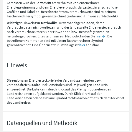
Gemessen wird der Fortschritt am Verhältnis von erneuerbarer
Energiegewinnung und dem Energieverbrauch, dargestellt in anschaulichen
Grafiken und Tabellen. Berechnete Stromverbrauchswerte sind mit einem
Taschenrechnersymbol gekennzeichnet (siehe auch Hinweis zur Methodik)
Wichtiger Hinweis zur Methodik
: Für Verbandsgemeinden, deren
Verbrauchsdaten nicht vorliegen, wird der landesweite Endenergieverbrauch
nach Verbrauchssektoren über Einwohner- bzw. Beschäftigtenzahlen
heruntergebrochen. Erläuterungen zur Methodik finden Sie
hier
. Die
betroffenen Kommunen sind mit einem Taschenrechner-Symbol
gekennzeichnet. Eine Übersicht zur Datenlage ist
hier
abrufbar.
Hinweis
Die regionalen Energiesteckbriefe der Verbandsgemeinden bzw.
verbandsfreien Städte und Gemeinden sind im jeweiligen Landkreis
eingeordnet. Die Liste kann durch Klick auf das Pfeilsymbol neben dem
Landkreisnamen aufgeklappt werden. Durch Klick direkt auf den
Landkreisnamen oder das blaue Symbol rechts davon öffnet sich der Steckbrief
des Landkreises.
Datenquellen und Methodik