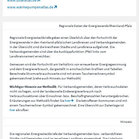
www.solaratlas.de
www.wärmepumpenatlas.de
Regionale Daten der Energiewende Rheinland-Pfalz
Regionale Energiesteckbriefe geben einen Überblick über den Fortschritt der
Energiewende in den rheinland-pfälzischen Landkreisen und Verbandsgemeinden.
In der Übersicht sind die kreisfreien Städte und Landkreise aufgelistet. Die
Verbandsgemeinden sind über die Ausklappfunktion (Pfeil links vom
Landkreisnamen) erreichbar.
Gemessen wird der Fortschritt am Verhältnis von erneuerbarer Energiegewinnung
und dem Energieverbrauch, dargestellt in anschaulichen Grafiken und Tabellen.
Berechnete Stromverbrauchswerte sind mit einem Taschenrechnersymbol
gekennzeichnet (siehe auch Hinweis zur Methodik)
Wichtiger Hinweis zur Methodik
: Für Verbandsgemeinden, deren Verbrauchsdaten
nicht vorliegen, wird der landesweite Endenergieverbrauch nach
Verbrauchssektoren über Einwohner- bzw. Beschäftigtenzahlen heruntergebrochen.
Erläuterungen zur Methodik finden Sie
hier
. Die betroffenen Kommunen sind mit
einem Taschenrechner-Symbol gekennzeichnet. Eine Übersicht zur Datenlage ist
hier
abrufbar.
Hinweis
Die regionalen Energiesteckbriefe der Verbandsgemeinden bzw. verbandsfreien
Städte und Gemeinden sind im jeweiligen Landkreis eingeordnet. Die Liste kann