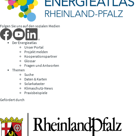
Folgen Sie uns auf den sozialen Medien
Der Energieatlas
Unser Portal
Projekt melden
Kooperationspartner
Glossar
Fragen und Antworten
Themen
Suche
Daten & Karten
Solarkataster
Klimaschutz-News
Praxisbeispiele
Gefördert durch