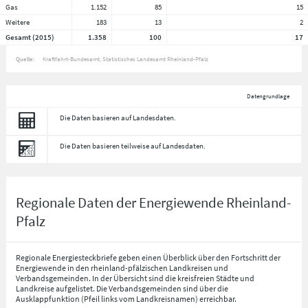
Gas
1.152
85
15
Weitere
183
13
2
Gesamt (2015)
1.358
100
17
Quelle:
Kraftfahrt-Bundesamt, Statistisches Landesamt Rheinland-Pfalz
Datengrundlage
Die Daten basieren auf Landesdaten.
Die Daten basieren teilweise auf Landesdaten.
Regionale Daten der Energiewende Rheinland-
Pfalz
Regionale Energiesteckbriefe geben einen Überblick über den Fortschritt der
Energiewende in den rheinland-pfälzischen Landkreisen und
Verbandsgemeinden. In der Übersicht sind die kreisfreien Städte und
Landkreise aufgelistet. Die Verbandsgemeinden sind über die
Ausklappfunktion (Pfeil links vom Landkreisnamen) erreichbar.