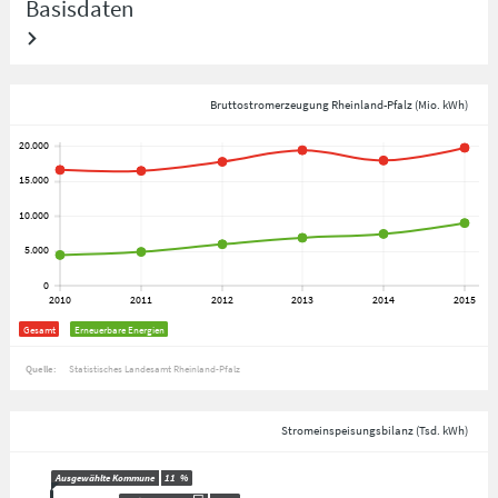
Basisdaten
Bruttostromerzeugung Rheinland-Pfalz (Mio. kWh)
Gesamt
Erneuerbare Energien
Quelle:
Statistisches Landesamt Rheinland-Pfalz
Stromeinspeisungsbilanz (Tsd. kWh)
Ausgewählte Kommune
11
%