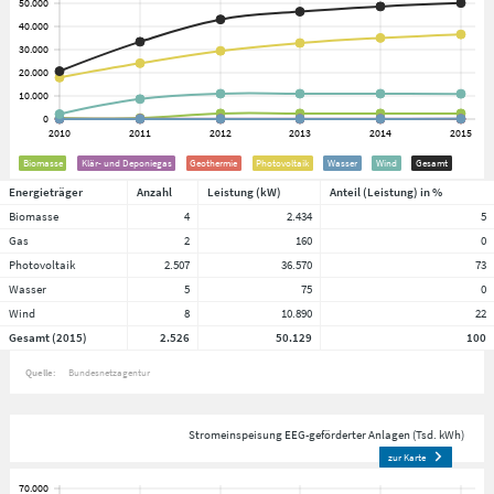
Biomasse
Klär- und Deponiegas
Geothermie
Photovoltaik
Wasser
Wind
Gesamt
Energieträger
Anzahl
Leistung (kW)
Anteil (Leistung) in %
Biomasse
4
2.434
5
Gas
2
160
0
Photovoltaik
2.507
36.570
73
Wasser
5
75
0
Wind
8
10.890
22
Gesamt (2015)
2.526
50.129
100
Quelle:
Bundesnetzagentur
Stromeinspeisung EEG-geförderter Anlagen (Tsd. kWh)
zur Karte