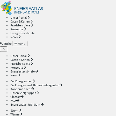
Energieatlas
—
Unser Portal
Daten & Karten
Rheinland-
Praxisbeispiele
Konzepte
Energiesteckbriefe
Pfalz
News
Suche
Menü
Unser Portal
Daten & Karten
Praxisbeispiele
Konzepte
Energiesteckbriefe
News
Der Energieatlas
Die Energie- und Klimaschutzagentur
Kooperationen
Unsere Zielgruppen
Glossar
FAQ
Energieatlas-Jubiläum
Strom
Wärme