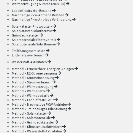
Wärmeerzeugung Summe (2007-20)
Ladeinfrastruktur Bestand
Nachhaltige Pkw-Antriebe Bestand
Nachhaltige Pkw-Antriebe Veränderung
Solarkataster Photovoltaik
Solarkataster Solarthermie
Gründachkataster
Solarpotenziale Photovoltaik
Solarpotenziale Solarthermie
Treibhausgasemission
Endenergieverbrauch
Wasserstoff-Aktivitäten
Methodik Erneuerbare-Energien-Anlagen
Methodik EE-Stromerzeugung
Methodik Stromeinspeisung
Methodik Stromverbrauch
Methodik Wärmeerzeugung
Methodik Wärmenetze
Methodik Wärmebedarfe
Methodik Ladeinfrastruktur
Methodik Nachhaltige PKW-Antriebe
Methodik Treibhausgas-Bilanzierung
Methodik Solarkataster
Methodik Solarpotenziale
Methodik Gründachkataster
Methodik Klimaschutzaktivitäten
Methodik Wasserstoff-Aktivitäten