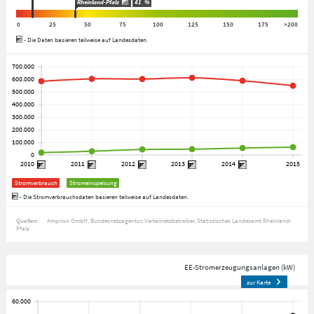
Rheinland-Pfalz
41
%
0
25
50
75
100
125
150
175
>200
- Die Daten basieren teilweise auf Landesdaten.
Stromverbrauch
Stromeinspeisung
- Die Stromverbrauchsdaten basieren teilweise auf Landesdaten.
Quellen:
Amprion GmbH
Bundesnetzagentur
Verteilnetzbetreiber
Statistisches Landesamt Rheinland-
Pfalz
EE-Stromerzeugungsanlagen (kW)
zur Karte