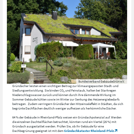
Bundesverband GebäudeGrün e.V.
Gründächer leisten einen wichtigen Beitrag zur klimaangepassten Stadt- und
Siedlungsentwicklung. Sie binden CO₂ und Feinstaub, halten bei Starkregen
Niederschlagswasser zurück und können durch ihre dämmende Wirkung im
Sommer Gebäude kühlen sowie im Winter zur Senkung des Heizenergiebedarfs
beitragen. Zudem verringern Gründächer den Hitzeinseleffekt in Städten, da sich
begrünte Dachflächen deutlich weniger aufheizen als herkömmliche Dächer.
64 % der Gebäude in Rheinland-Pfalz weisen ein Gründachpotenzial auf. Werden
die einzelnen Dachteilflächen betrachtet, könnten rund ein Viertel (26 %) mit
Gründach ausgestattet werden. Prüfen Sie, ob Ihr Gebäude für eine
Dachbegrünung geeignet ist mit dem
Gründachkataster Rheinland-Pfalz