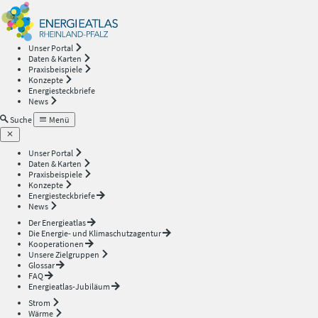
Energieatlas
—
Unser Portal
Daten & Karten
Rheinland-
Praxisbeispiele
Konzepte
Energiesteckbriefe
Pfalz
News
Suche
Menü
Unser Portal
Daten & Karten
Praxisbeispiele
Konzepte
Energiesteckbriefe
News
Der Energieatlas
Die Energie- und Klimaschutzagentur
Kooperationen
Unsere Zielgruppen
Glossar
FAQ
Energieatlas-Jubiläum
Strom
Wärme