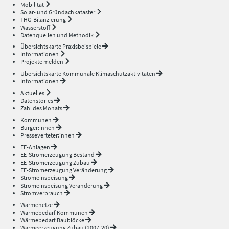
Mobilität
Solar- und Gründachkataster
THG-Bilanzierung
Wasserstoff
Datenquellen und Methodik
Übersichtskarte Praxisbeispiele
Informationen
Projekte melden
Übersichtskarte Kommunale Klimaschutzaktivitäten
Informationen
Aktuelles
Datenstories
Zahl des Monats
Kommunen
Bürger:innen
Presseverteter:innen
EE-Anlagen
EE-Stromerzeugung Bestand
EE-Stromerzeugung Zubau
EE-Stromerzeugung Veränderung
Stromeinspeisung
Stromeinspeisung Veränderung
Stromverbrauch
Wärmenetze
Wärmebedarf Kommunen
Wärmebedarf Baublöcke
Wärmeerzeugung Zubau (2007-20)