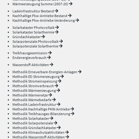
Wärmeerzeugung Summe (2007-20)
Ladeinfrastruktur Bestand
Nachhaltige Pkw-Antriebe Bestand
Nachhaltige Pkw-Antriebe Veränderung
Solarkataster Photovoltaik
Solarkataster Solarthermie
Gründachkataster
Solarpotenziale Photovoltaik
Solarpotenziale Solarthermie
Treibhausgasemission
Endenergieverbrauch
Wasserstoff-Aktivitäten
Methodik Erneuerbare-Energien-Anlagen
Methodik EE-Stromerzeugung
Methodik Stromeinspeisung
Methodik Stromverbrauch
Methodik Wärmeerzeugung
Methodik Wärmenetze
Methodik Wärmebedarfe
Methodik Ladeinfrastruktur
Methodik Nachhaltige PKW-Antriebe
Methodik Treibhausgas-Bilanzierung
Methodik Solarkataster
Methodik Solarpotenziale
Methodik Gründachkataster
Methodik Klimaschutzaktivitäten
Methodik Wasserstoff-Aktivitäten