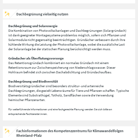
Dachbegrünung vielseitig nutzen
Dachbegrünung und Solarenergie
Die Kombination von Photovoltaikanlagen und Dachbegrünungen (Solargründach)
ist dank geeigneter Montagesysteme problemlos möglich, sofern sich Pflanzen und
Solarmodule nicht gegenseitig beeinträchtigen. Gründächer verbessern durch ihre
kühlende Wirkung die Leistung der Photovoltaikanlage, wobei die zusätzliche Last
der Solaranlage bei der statischen Planung berücksichtigt werden muss.
Gründacher als Überflutungsvorsorge
Das Retentionsgründach kombiniert ein normales Gründach mit einem
Retentionsraum zur Zwischenspeicherung von Niederschlagswasser. Dieser
Hohlraum befindet sich zwischen Dachabdichtung und Gründachaufbau.
Dachbegrünung und Biodiversität
Biodiversitätsgründächer sind besonders struktur- und artenreiche
Dachbegrünungen, die gezielt Lebensräume für Tiere und Pflanzen schaffen. Typische
Elemente sind Substrathügel, Totholz, Sandflächen sowie die Verwendung
heimischer Pflanzenarten.
Für weiterführende Informationen und eine fachgerechte Planung wenden Sie sich bitte an
entsprechende Fachberater:innen.
Fachinformationen des Kompetenzzentrums für Klimawandelfolgen
Rheinland-Pfalz