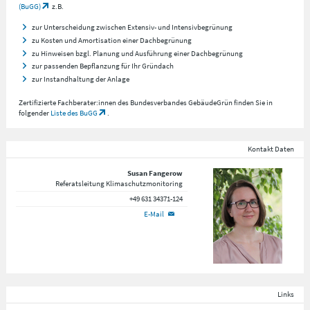
(BuGG)
z.B.
zur Unterscheidung zwischen Extensiv- und Intensivbegrünung
zu Kosten und Amortisation einer Dachbegrünung
zu Hinweisen bzgl. Planung und Ausführung einer Dachbegrünung
zur passenden Bepflanzung für Ihr Gründach
zur Instandhaltung der Anlage
Zertifizierte Fachberater:innen des Bundesverbandes GebäudeGrün finden Sie in
folgender
Liste des BuGG
.
Kontakt Daten
Susan Fangerow
Referatsleitung Klimaschutzmonitoring
+49 631 34371-124
E-Mail
Links