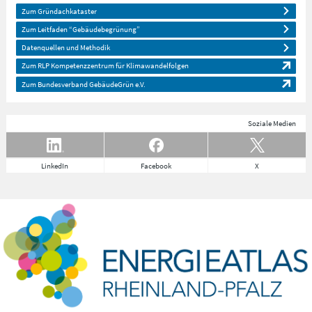
Zum Gründachkataster
Zum Leitfaden “Gebäudebegrünung”
Datenquellen und Methodik
Zum RLP Kompetenzzentrum für Klimawandelfolgen
Zum Bundesverband GebäudeGrün e.V.
Soziale Medien
LinkedIn
Facebook
X