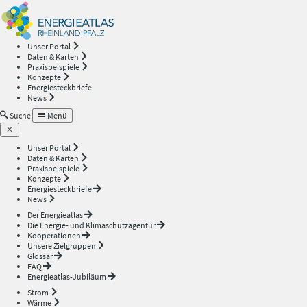
Energieatlas
—
Unser Portal
Daten & Karten
Rheinland-
Praxisbeispiele
Konzepte
Energiesteckbriefe
Pfalz
News
Suche
Menü
Unser Portal
Daten & Karten
Praxisbeispiele
Konzepte
Energiesteckbriefe
News
Der Energieatlas
Die Energie- und Klimaschutzagentur
Kooperationen
Unsere Zielgruppen
Glossar
FAQ
Energieatlas-Jubiläum
Strom
Wärme