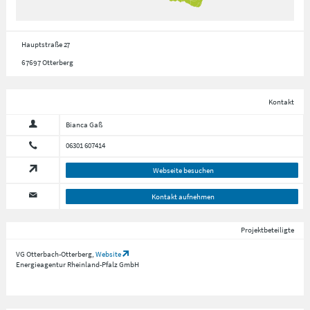
Hauptstraße 27
67697 Otterberg
Kontakt
Bianca Gaß
06301 607414
Webseite besuchen
Kontakt aufnehmen
Projektbeteiligte
VG Otterbach-Otterberg,
Website
Energieagentur Rheinland-Pfalz GmbH