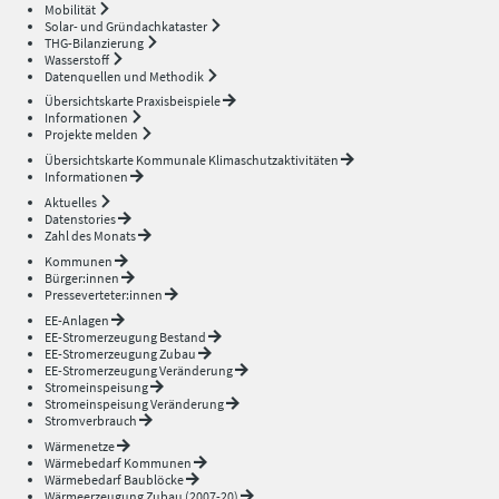
Mobilität
Solar- und Gründachkataster
THG-Bilanzierung
Wasserstoff
Datenquellen und Methodik
Übersichtskarte Praxisbeispiele
Informationen
Projekte melden
Übersichtskarte Kommunale Klimaschutzaktivitäten
Informationen
Aktuelles
Datenstories
Zahl des Monats
Kommunen
Bürger:innen
Presseverteter:innen
EE-Anlagen
EE-Stromerzeugung Bestand
EE-Stromerzeugung Zubau
EE-Stromerzeugung Veränderung
Stromeinspeisung
Stromeinspeisung Veränderung
Stromverbrauch
Wärmenetze
Wärmebedarf Kommunen
Wärmebedarf Baublöcke
Wärmeerzeugung Zubau (2007-20)