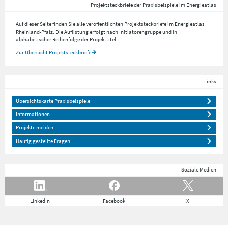
Projektsteckbriefe der Praxisbeispiele im Energieatlas
Auf dieser Seite finden Sie alle veröffentlichten Projektsteckbriefe im Energieatlas
Rheinland-Pfalz. Die Auflistung erfolgt nach Initiatorengruppe und in
alphabetischer Reihenfolge der Projekttitel.
Zur Übersicht Projektsteckbriefe
Links
Übersichtskarte Praxisbeispiele
Informationen
Projekte melden
Häufig gestellte Fragen
Soziale Medien
LinkedIn
Facebook
X