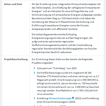
Anlass und Ziele
Mit der Erstellung eines integrierten Klimaschutzkonzeptes inkl.
des Teilkonzeptes „Erschließung der verfügbaren Erneuerbaren
Energien“ soll ein Fahrplan für eine 100%ige Wärme- und
Stromversorgung mit erneuerbaren Energien aufgezeigt werden.
Bausteine auf dem Weg zur CO2-Neutralität sind neben der
Vernetzung der Akteure im Wesentlichen die Nutzung und
Einführung Erneuerbarer Energien sowie der Einsatz
energiesparender und -effizienter Systeme.
Die Verbandsgemeinde möchte frühzeitig
Energieversorgungsstrukturen auf den Weg bringen, die
aufgrund eines optimierten regionalen
Stoffstrommanagementsystems und der Inwertsetzung
regionaler Standortstärken die Abhängigkeiten von fossilen
Energieimporten deutlich reduzieren.
Projektbeschreibung
Zur Erreichung dieser Ziele wurden bereits die folgenden
Projekte umgesetzt:
Solarpark am "Frohnberg" Juni 2010
Die Freiflächenanlage wurde mit insgesamt 36.100
Modulen (772 Modultischen) und einer Leistung von ca.2,7
Megawatt erstellt. Eine Einspeisung von 2.900.000 kWh/a
erfolgt kontinuierlich, davon könnten ca. 720 Haushalte
mit einem Stromverbrauch von ca. 4.000 kWh/a/Haushalt
versorgt werden. Eine Reduktion von 1.700 t CO2 jährlich
ist zu erwarten.
Erstellung
Klimaschutzkonzept
(2013) und Einstellung
einer Klimaschutzmanagerin (2015)