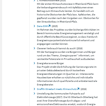
1. Klimaschutzwiese (2015)
Mit der ersten Klimaschutzwiese in Rheinland-Pfalz kann
die Verbandsgemeinde auch mit Apfelbäumen einen
Beitrag zum Klimaschutz leisten. Es handelt sich um
historische Obstsorten der Pfalz bzw. Apfelsorten, die
gepflanzt wurden nach den Vorgaben von: Obstsorten für
den Streuobstbau in Rheinland-Pfalz.
Dena EKM
(2015)
Im Rahmen des
Projektes
wurden bisherige Aktivitäten im
Bereich kommunales Energiemanagement verstetigt und
durch öffentliche Beschlüsse ergänzt, so dass hierdurch
Energieeinsparpotentiale kontinuierlich erkannt und
angegangen werden können.
Cleveren Verbrauch kannst du auch! (2016)
Mit der Kampagne wurden sie Bürgerinnen und Bürger
rund um das Thema „Energie sparen“ informiert, um
versteckte Potenziale im Privathaushalt aufzudecken.
Energiekarawane Bürger
Das Projekt strebt die Erhöhung der Sanierungsrate im
privaten Gebäudebestand durch kostenfreie
Energieerstberatungen im Quartier an. Interessierte
Hausbesitzer erhalten so nützliche und individuelle
Informationen durch qualifizierte und anbieterneutrale
Energieberater.
Graffiti-Streetart meets Klimaschutz
(2016)
Umstellung des kommunalen Fuhrparks auf
Elektrofahrzeuge (2017): Die VG Otterbach-Otterberg hat
zwei ihrer Dienstfahrzeuge durch abgas- und
emissionsfreie Elektroautos ersetzt, wodurch Energie-