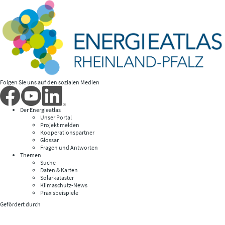
Folgen Sie uns auf den sozialen Medien
Der Energieatlas
Unser Portal
Projekt melden
Kooperationspartner
Glossar
Fragen und Antworten
Themen
Suche
Daten & Karten
Solarkataster
Klimaschutz-News
Praxisbeispiele
Gefördert durch