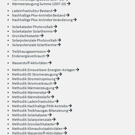
Wärmeerzeugung Summe (2007-20)
Ladeinfrastruktur Bestand
Nachhaltige Pkw-Antriebe Bestand
Nachhaltige Pkw-Antriebe Veränderung
Solarkataster Photovoltaik
Solarkataster Solarthermie
Gründachkataster
Solarpotenziale Photovoltaik
Solarpotenziale Solarthermie
Treibhausgasemission
Endenergieverbrauch
Wasserstoff-Aktivitäten
Methodik Erneuerbare-Energien-Anlagen
Methodik EE-Stromerzeugung
Methodik Stromeinspeisung
Methodik Stromverbrauch
Methodik Wärmeerzeugung
Methodik Wärmenetze
Methodik Wärmebedarfe
Methodik Ladeinfrastruktur
Methodik Nachhaltige PKW-Antriebe
Methodik Treibhausgas-Bilanzierung
Methodik Solarkataster
Methodik Solarpotenziale
Methodik Gründachkataster
Methodik Klimaschutzaktivitäten
Methodik Wasserstoff-Aktivitäten