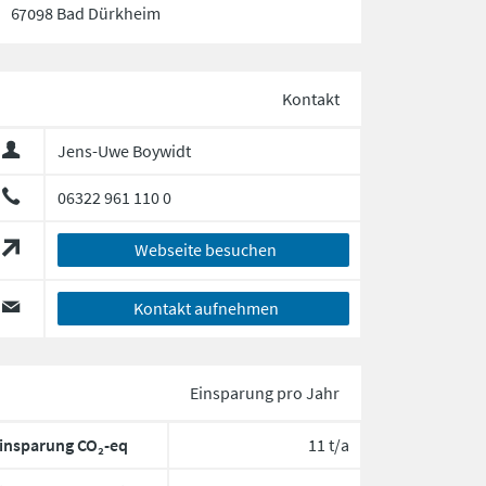
67098 Bad Dürkheim
Kontakt
Jens-Uwe Boywidt
06322 961 110 0
Webseite besuchen
Kontakt aufnehmen
Einsparung pro Jahr
insparung CO₂-eq
11 t/a