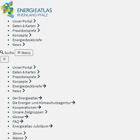
Energieatlas
—
Unser Portal
Daten & Karten
Rheinland-
Praxisbeispiele
Konzepte
Energiesteckbriefe
Pfalz
News
Suche
Menü
Unser Portal
Daten & Karten
Praxisbeispiele
Konzepte
Energiesteckbriefe
News
Der Energieatlas
Die Energie- und Klimaschutzagentur
Kooperationen
Unsere Zielgruppen
Glossar
FAQ
Energieatlas-Jubiläum
Strom
Wärme