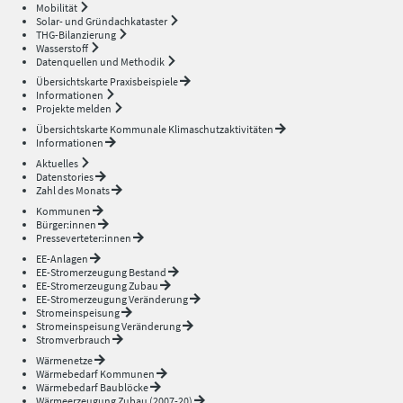
Mobilität
Solar- und Gründachkataster
THG-Bilanzierung
Wasserstoff
Datenquellen und Methodik
Übersichtskarte Praxisbeispiele
Informationen
Projekte melden
Übersichtskarte Kommunale Klimaschutzaktivitäten
Informationen
Aktuelles
Datenstories
Zahl des Monats
Kommunen
Bürger:innen
Presseverteter:innen
EE-Anlagen
EE-Stromerzeugung Bestand
EE-Stromerzeugung Zubau
EE-Stromerzeugung Veränderung
Stromeinspeisung
Stromeinspeisung Veränderung
Stromverbrauch
Wärmenetze
Wärmebedarf Kommunen
Wärmebedarf Baublöcke
Wärmeerzeugung Zubau (2007-20)