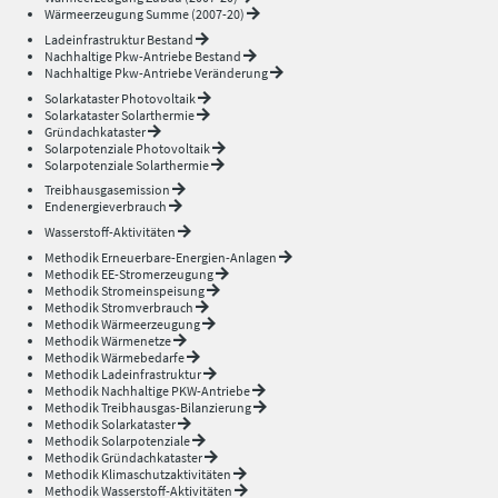
Wärmeerzeugung Summe (2007-20)
Ladeinfrastruktur Bestand
Nachhaltige Pkw-Antriebe Bestand
Nachhaltige Pkw-Antriebe Veränderung
Solarkataster Photovoltaik
Solarkataster Solarthermie
Gründachkataster
Solarpotenziale Photovoltaik
Solarpotenziale Solarthermie
Treibhausgasemission
Endenergieverbrauch
Wasserstoff-Aktivitäten
Methodik Erneuerbare-Energien-Anlagen
Methodik EE-Stromerzeugung
Methodik Stromeinspeisung
Methodik Stromverbrauch
Methodik Wärmeerzeugung
Methodik Wärmenetze
Methodik Wärmebedarfe
Methodik Ladeinfrastruktur
Methodik Nachhaltige PKW-Antriebe
Methodik Treibhausgas-Bilanzierung
Methodik Solarkataster
Methodik Solarpotenziale
Methodik Gründachkataster
Methodik Klimaschutzaktivitäten
Methodik Wasserstoff-Aktivitäten