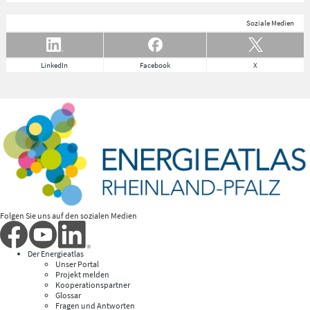
Soziale Medien
LinkedIn
Facebook
X
Folgen Sie uns auf den sozialen Medien
Der Energieatlas
Unser Portal
Projekt melden
Kooperationspartner
Glossar
Fragen und Antworten