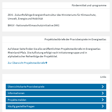
Fördermittel und -programme
ZEIS - Zukunftsfähige Energieinfrastruktur des Ministeriums für Klimaschutz,
Umwelt, Energie und Mobilität
BMUV - Nationale Klimaschutzinitiative (NKI)
Projektsteckbriefe der Praxisbeispiele im Energieatlas
Auf dieser Seite finden Sie alle veröffentlichten Projektsteckbriefe im Energieatlas
Rheinland-Pfalz. Die Auflistung erfolgt nach Initiatorengruppe und in
alphabetischer Reihenfolge der Projekttitel.
Zur Übersicht Projektsteckbriefe
Links
Übersichtskarte Praxisbeispiele
Informationen
Projekte melden
Häufig gestellte Fragen