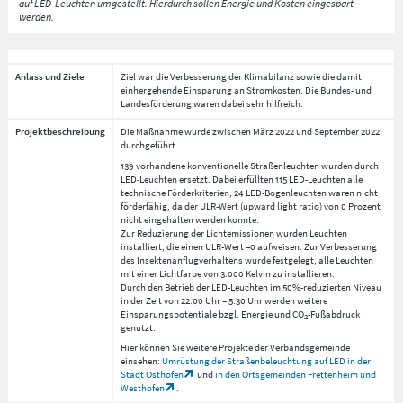
auf LED-Leuchten umgestellt. Hierdurch sollen Energie und Kosten eingespart
werden.
Anlass und Ziele
Ziel war die Verbesserung der Klimabilanz sowie die damit
einhergehende Einsparung an Stromkosten. Die Bundes- und
Landesförderung waren dabei sehr hilfreich.
Projektbeschreibung
Die Maßnahme wurde zwischen März 2022 und September 2022
durchgeführt.
139 vorhandene konventionelle Straßenleuchten wurden durch
LED-Leuchten ersetzt. Dabei erfüllten 115 LED-Leuchten alle
technische Förderkriterien, 24 LED-Bogenleuchten waren nicht
förderfähig, da der ULR-Wert (upward light ratio) von 0 Prozent
nicht eingehalten werden konnte.
Zur Reduzierung der Lichtemissionen wurden Leuchten
installiert, die einen ULR-Wert =0 aufweisen. Zur Verbesserung
des Insektenanflugverhaltens wurde festgelegt, alle Leuchten
mit einer Lichtfarbe von 3.000 Kelvin zu installieren.
Durch den Betrieb der LED-Leuchten im 50%-reduzierten Niveau
in der Zeit von 22.00 Uhr – 5.30 Uhr werden weitere
Einsparungspotentiale bzgl. Energie und CO
-Fußabdruck
2
genutzt.
Hier können Sie weitere Projekte der Verbandsgemeinde
einsehen:
Umrüstung der Straßenbeleuchtung auf LED in der
Stadt Osthofen
und
in den Ortsgemeinden Frettenheim und
Westhofen
.