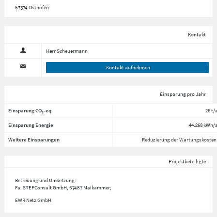
67574 Osthofen
Kontakt
Herr Scheuermann
Kontakt aufnehmen
Einsparung pro Jahr
Einsparung CO₂-eq
26 t/
Einsparung Energie
44.268 kWh/
Weitere Einsparungen
Reduzierung der Wartungskosten
Projektbeteiligte
Betreuung und Umsetzung:
Fa. STEPConsult GmbH, 67487 Maikammer;
EWR Netz GmbH