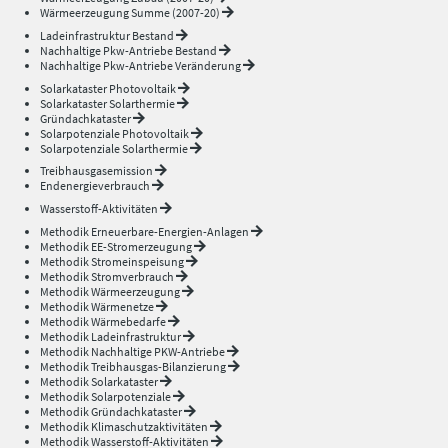
Wärmeerzeugung Summe (2007-20)
Ladeinfrastruktur Bestand
Nachhaltige Pkw-Antriebe Bestand
Nachhaltige Pkw-Antriebe Veränderung
Solarkataster Photovoltaik
Solarkataster Solarthermie
Gründachkataster
Solarpotenziale Photovoltaik
Solarpotenziale Solarthermie
Treibhausgasemission
Endenergieverbrauch
Wasserstoff-Aktivitäten
Methodik Erneuerbare-Energien-Anlagen
Methodik EE-Stromerzeugung
Methodik Stromeinspeisung
Methodik Stromverbrauch
Methodik Wärmeerzeugung
Methodik Wärmenetze
Methodik Wärmebedarfe
Methodik Ladeinfrastruktur
Methodik Nachhaltige PKW-Antriebe
Methodik Treibhausgas-Bilanzierung
Methodik Solarkataster
Methodik Solarpotenziale
Methodik Gründachkataster
Methodik Klimaschutzaktivitäten
Methodik Wasserstoff-Aktivitäten