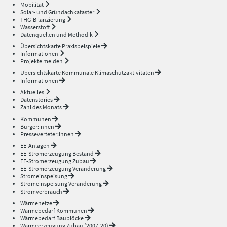
Mobilität
Solar- und Gründachkataster
THG-Bilanzierung
Wasserstoff
Datenquellen und Methodik
Übersichtskarte Praxisbeispiele
Informationen
Projekte melden
Übersichtskarte Kommunale Klimaschutzaktivitäten
Informationen
Aktuelles
Datenstories
Zahl des Monats
Kommunen
Bürger:innen
Presseverteter:innen
EE-Anlagen
EE-Stromerzeugung Bestand
EE-Stromerzeugung Zubau
EE-Stromerzeugung Veränderung
Stromeinspeisung
Stromeinspeisung Veränderung
Stromverbrauch
Wärmenetze
Wärmebedarf Kommunen
Wärmebedarf Baublöcke
Wärmeerzeugung Zubau (2007-20)