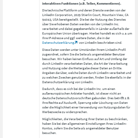
interaktiven Funktionen (z.B. Teilen, Kommentieren).
Die technische Plattform und deren Dienste werden von der
LinkedIn Corporation, 2029 Stierlin Court, Mountain View, CA
94043, USA bereitgestellt. Die bei der Nutzung des Dienstes
über Sie erhobenen Daten werden von der LinkedIn Inc.
verarbeitet und dabei gegebenenfalls in Länder außerhalb der
Europäischen Union übertragen. Hierbei handelt es sich u.a.um
Ihre IP-Adresse und ggf. weitere Daten, die in der
Datenschutzerklärung
von LinkedIn beschrieben sind.
Diese Daten werden unter Umständen Ihrem LinkedIn-Profil
zugeordnet, sofern Sie die Seite als angemeldeter Benutzer
besuchen. Wir haben keinen Einfluss auf Art und Umfang der
durch LinkedIn verarbeiteten Daten, die Art der Verarbeitung
und Nutzung oder die Weitergabe dieser Daten an Dritte.
Angaben darüber, welche Daten durch LinkedIn verarbeitet und
zu welchen Zwecken genutzt werden, finden Sie ebenfalls in der
Datenschutzerklärung von LinkedIn.
Dadurch, dass es sich bei der LinkedIn Inc. um einen
außereuropäischen Anbieter handelt, ist dieser nicht an
deutsche Datenschutzvorschriften gebunden. Dies betrifft z.B.
Ihre Rechte auf Auskunft, Sperrung oder Löschung von Daten
oder die Möglichkeit einer Verwendung von Nutzungsdaten für
Werbezwecke zu widersprechen.
Möglichkeiten, die Verarbeitung Ihrer Daten zu beschränken,
haben Sie bei den allgemeinen Einstellungen Ihres LinkedIn-
Kontos, sofern Sie die Seite als angemeldeter Benutzer
besuchen.