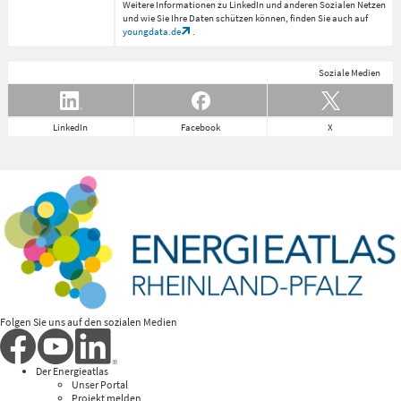
Weitere Informationen zu LinkedIn und anderen Sozialen Netzen
und wie Sie Ihre Daten schützen können, finden Sie auch auf
youngdata.de
.
Soziale Medien
LinkedIn
Facebook
X
Folgen Sie uns auf den sozialen Medien
Der Energieatlas
Unser Portal
Projekt melden