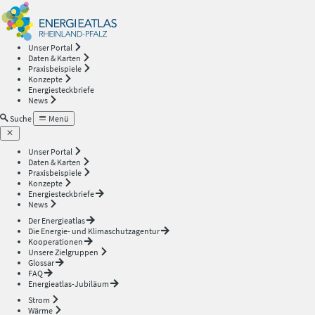
Energieatlas
—
Unser Portal
Daten & Karten
Rheinland-
Praxisbeispiele
Konzepte
Energiesteckbriefe
Pfalz
News
Suche
Menü
Unser Portal
Daten & Karten
Praxisbeispiele
Konzepte
Energiesteckbriefe
News
Der Energieatlas
Die Energie- und Klimaschutzagentur
Kooperationen
Unsere Zielgruppen
Glossar
FAQ
Energieatlas-Jubiläum
Strom
Wärme