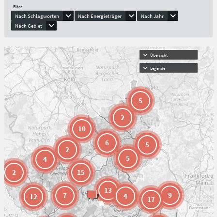
Filter
Nach Schlagworten
Nach Energieträger
Nach Jahr
Nach Gebiet
Übersicht
Legende
5
2
10
6
5
2
5
4
2
15
13
9
7
4
12
17