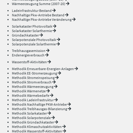
Wärmeerzeugung Summe (2007-20)
Ladeinfrastruktur Bestand
Nachhaltige Pkw-Antriebe Bestand
Nachhaltige Pkw-Antriebe Veränderung
Solarkataster Photovoltaik
Solarkataster Solarthermie
Gründachkataster
Solarpotenziale Photovoltaik
Solarpotenziale Solarthermie
Treibhausgasemission
Endenergieverbrauch
Wasserstoff-Aktivitäten
Methodik Erneuerbare-Energien-Anlagen
Methodik EE-Stromerzeugung
Methodik Stromeinspeisung
Methodik Stromverbrauch
Methodik Wärmeerzeugung
Methodik Wärmenetze
Methodik Wärmebedarfe
Methodik Ladeinfrastruktur
Methodik Nachhaltige PKW-Antriebe
Methodik Treibhausgas-Bilanzierung
Methodik Solarkataster
Methodik Solarpotenziale
Methodik Gründachkataster
Methodik Klimaschutzaktivitäten
Methodik Wasserstoff-Aktivitäten