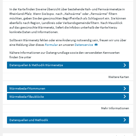
In der Karte finden Sie eine Übersicht über bestehende Nah- und Fernwärmenetze in
Rheinland-Pfalz. Wenn Sie bspw. nach „Nahwärme“ oder „Fernwärme“ filtern
möchten, geben Sie den gewünschten Begriff einfach als Schlagwort ein. Sie können
ebenfalls nach Region, Landkreis oder Verbandsgemeinde filtern. Nach Mausklick
auf das gewünschte Wärmenetz, liefert die Infobox unterhalb der Karte hierzu
konkrete Daten und Informationen.
Sollte ein Wärmenetz fehlen oder eine Änderung notwendig sein, freuen wir uns über
eine Meldung über dieses
Formular
an unseren
Datenservice
Nähere Informationen zur Datengrundlage sowie den verwendeten Kennwerten
finden Sie unter
Datenquellen & Methodik Wärmenetze
Weitere Karten
Wärmebedarf Kommunen
Wärmebedarf Baublöcke
Mehr Informationen
Datenquellen und Methodik