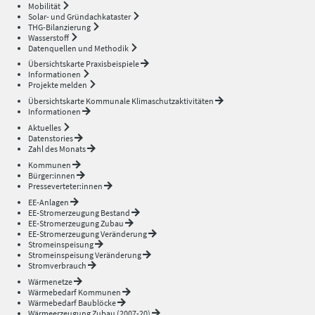
Mobilität
Solar- und Gründachkataster
THG-Bilanzierung
Wasserstoff
Datenquellen und Methodik
Übersichtskarte Praxisbeispiele
Informationen
Projekte melden
Übersichtskarte Kommunale Klimaschutzaktivitäten
Informationen
Aktuelles
Datenstories
Zahl des Monats
Kommunen
Bürger:innen
Presseverteter:innen
EE-Anlagen
EE-Stromerzeugung Bestand
EE-Stromerzeugung Zubau
EE-Stromerzeugung Veränderung
Stromeinspeisung
Stromeinspeisung Veränderung
Stromverbrauch
Wärmenetze
Wärmebedarf Kommunen
Wärmebedarf Baublöcke
Wärmeerzeugung Zubau (2007-20)