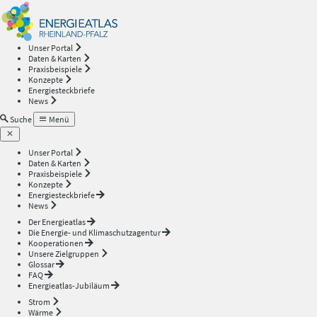
Energieatlas
—
Unser Portal
Daten & Karten
Rheinland-
Praxisbeispiele
Konzepte
Energiesteckbriefe
Pfalz
News
Suche
Menü
Unser Portal
Daten & Karten
Praxisbeispiele
Konzepte
Energiesteckbriefe
News
Der Energieatlas
Die Energie- und Klimaschutzagentur
Kooperationen
Unsere Zielgruppen
Glossar
FAQ
Energieatlas-Jubiläum
Strom
Wärme