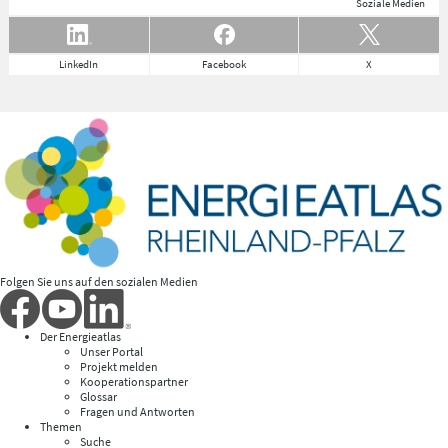
Soziale Medien
LinkedIn
Facebook
X
Folgen Sie uns auf den sozialen Medien
Der Energieatlas
Unser Portal
Projekt melden
Kooperationspartner
Glossar
Fragen und Antworten
Themen
Suche