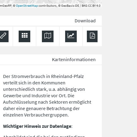
rmGeoRP, ©
OpenStreetMap
contributors, © GeoBasis-DE / BKG CC BY 4.0
Download
Karteninformationen
Der Stromverbrauch in Rheinland-Pfalz
verteilt sich in den Kommunen
unterschiedlich stark, u.a. abhängig von
Gewerbe und Industrie vor Ort. Die
Aufschlüsselung nach
Sektoren
ermöglicht
daher eine genauere Betrachtung der
einzelnen Verbrauchergruppen.
Wichtiger Hinweis zur Datenlage
: