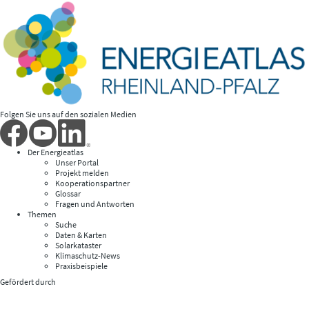
Folgen Sie uns auf den sozialen Medien
Der Energieatlas
Unser Portal
Projekt melden
Kooperationspartner
Glossar
Fragen und Antworten
Themen
Suche
Daten & Karten
Solarkataster
Klimaschutz-News
Praxisbeispiele
Gefördert durch