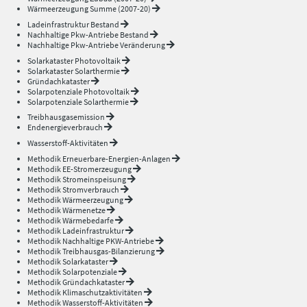
Wärmeerzeugung Summe (2007-20)
Ladeinfrastruktur Bestand
Nachhaltige Pkw-Antriebe Bestand
Nachhaltige Pkw-Antriebe Veränderung
Solarkataster Photovoltaik
Solarkataster Solarthermie
Gründachkataster
Solarpotenziale Photovoltaik
Solarpotenziale Solarthermie
Treibhausgasemission
Endenergieverbrauch
Wasserstoff-Aktivitäten
Methodik Erneuerbare-Energien-Anlagen
Methodik EE-Stromerzeugung
Methodik Stromeinspeisung
Methodik Stromverbrauch
Methodik Wärmeerzeugung
Methodik Wärmenetze
Methodik Wärmebedarfe
Methodik Ladeinfrastruktur
Methodik Nachhaltige PKW-Antriebe
Methodik Treibhausgas-Bilanzierung
Methodik Solarkataster
Methodik Solarpotenziale
Methodik Gründachkataster
Methodik Klimaschutzaktivitäten
Methodik Wasserstoff-Aktivitäten