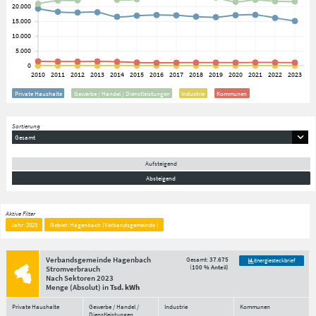
Private Haushalte
Gewerbe / Handel / Dienstleistungen
Industrie
Kommunen
Sortierung
Gesamt
Aufsteigend
Absteigend
Aktive Filter
Jahr: 2023
Gebiet: Hagenbach (Verbandsgemeinde )
Verbandsgemeinde Hagenbach
Gesamt:
37.675
Energiesteckbrief
(
100 % Anteil
)
Stromverbrauch
Nach Sektoren
2023
Menge
(Absolut)
in
Tsd. kWh
Private Haushalte
Gewerbe / Handel /
Industrie
Kommunen
Dienstleistungen