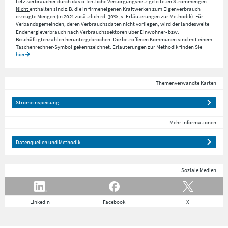
Letztverbraucher durch das öffentliche Versorgungsnetz geleiteten Strommengen.
Nicht
enthalten sind z.B. die in firmeneigenen Kraftwerken zum Eigenverbrauch
erzeugte Mengen (in 2021 zusätzlich rd. 30%, s. Erläuterungen zur Methodik). Für
Verbandsgemeinden, deren Verbrauchsdaten nicht vorliegen, wird der landesweite
Endenergieverbrauch nach Verbrauchssektoren über Einwohner- bzw.
Beschäftigtenzahlen heruntergebrochen. Die betroffenen Kommunen sind mit einem
Taschenrechner-Symbol gekennzeichnet. Erläuterungen zur Methodik finden Sie
hier
.
Themenverwandte Karten
Stromeinspeisung
Mehr Informationen
Datenquellen und Methodik
Soziale Medien
LinkedIn
Facebook
X