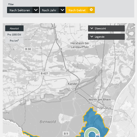
Filter
Nach Sektoren
Nach Jahr
Nach Gebiet
Absolut
Übersicht
Pro 1000 EW
Legende
Pro km²