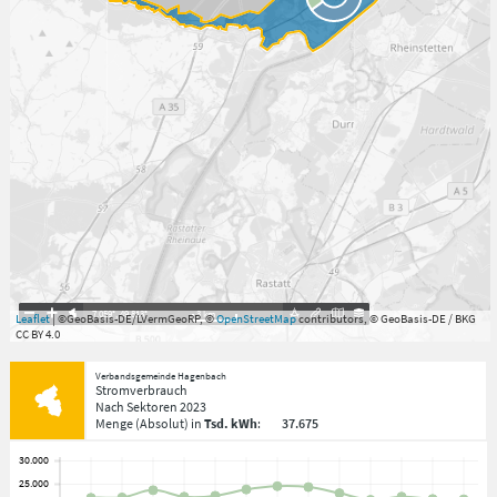
7.059°
,
49.813°
3
km
Leaflet
| ©GeoBasis-DE/LVermGeoRP, ©
OpenStreetMap
contributors, © GeoBasis-DE / BKG
CC BY 4.0
Verbandsgemeinde Hagenbach
Stromverbrauch
Nach Sektoren
2023
Menge
(Absolut)
in
Tsd. kWh
:
37.675