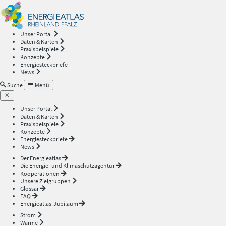
Energieatlas
—
Unser Portal
Daten & Karten
Rheinland-
Praxisbeispiele
Konzepte
Energiesteckbriefe
Pfalz
News
Suche
Menü
Unser Portal
Daten & Karten
Praxisbeispiele
Konzepte
Energiesteckbriefe
News
Der Energieatlas
Die Energie- und Klimaschutzagentur
Kooperationen
Unsere Zielgruppen
Glossar
FAQ
Energieatlas-Jubiläum
Strom
Wärme