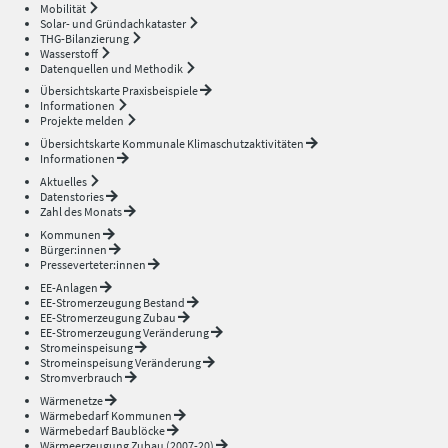
Mobilität
Solar- und Gründachkataster
THG-Bilanzierung
Wasserstoff
Datenquellen und Methodik
Übersichtskarte Praxisbeispiele
Informationen
Projekte melden
Übersichtskarte Kommunale Klimaschutzaktivitäten
Informationen
Aktuelles
Datenstories
Zahl des Monats
Kommunen
Bürger:innen
Presseverteter:innen
EE-Anlagen
EE-Stromerzeugung Bestand
EE-Stromerzeugung Zubau
EE-Stromerzeugung Veränderung
Stromeinspeisung
Stromeinspeisung Veränderung
Stromverbrauch
Wärmenetze
Wärmebedarf Kommunen
Wärmebedarf Baublöcke
Wärmeerzeugung Zubau (2007-20)