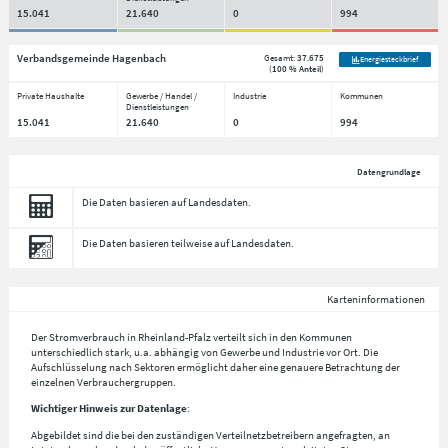
15.041
21.640
0
994
Verbandsgemeinde Hagenbach
Gesamt:
37.675
Energiesteckbrief
(
100 % Anteil
)
Private Haushalte
Gewerbe / Handel /
Industrie
Kommunen
Dienstleistungen
15.041
21.640
0
994
Datengrundlage
Die Daten basieren auf Landesdaten.
Die Daten basieren teilweise auf Landesdaten.
Karteninformationen
Der Stromverbrauch in Rheinland-Pfalz verteilt sich in den Kommunen
unterschiedlich stark, u.a. abhängig von Gewerbe und Industrie vor Ort. Die
Aufschlüsselung nach
Sektoren
ermöglicht daher eine genauere Betrachtung der
einzelnen Verbrauchergruppen.
Wichtiger Hinweis zur Datenlage
:
Abgebildet sind die bei den zuständigen Verteilnetzbetreibern angefragten, an