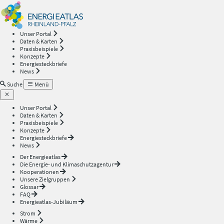
Energieatlas
—
Unser Portal
Daten & Karten
Rheinland-
Praxisbeispiele
Konzepte
Energiesteckbriefe
Pfalz
News
Suche
Menü
Unser Portal
Daten & Karten
Praxisbeispiele
Konzepte
Energiesteckbriefe
News
Der Energieatlas
Die Energie- und Klimaschutzagentur
Kooperationen
Unsere Zielgruppen
Glossar
FAQ
Energieatlas-Jubiläum
Strom
Wärme