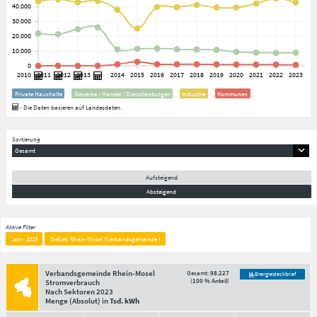
Private Haushalte
Gewerbe / Handel / Dienstleistungen
Industrie
Kommunen
- Die Daten basieren auf Landesdaten.
Sortierung
Gesamt
Aufsteigend
Absteigend
Aktive Filter
Jahr: 2023
Gebiet: Rhein-Mosel (Verbandsgemeinde )
Verbandsgemeinde Rhein-Mosel
Gesamt:
98.227
Energiesteckbrief
(
100 % Anteil
)
Stromverbrauch
Nach Sektoren
2023
Menge
(Absolut)
in
Tsd. kWh