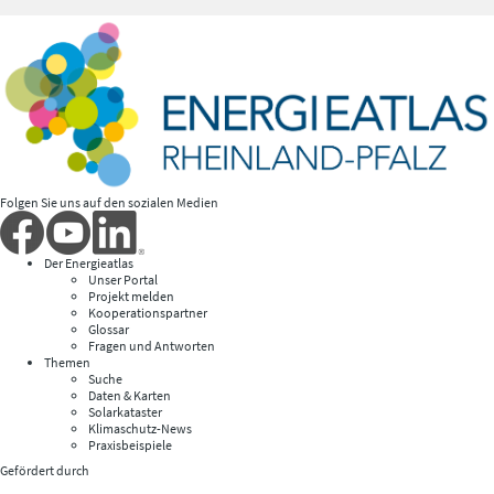
Folgen Sie uns auf den sozialen Medien
Der Energieatlas
Unser Portal
Projekt melden
Kooperationspartner
Glossar
Fragen und Antworten
Themen
Suche
Daten & Karten
Solarkataster
Klimaschutz-News
Praxisbeispiele
Gefördert durch