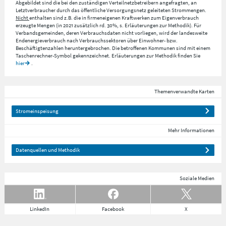
Abgebildet sind die bei den zuständigen Verteilnetzbetreibern angefragten, an
Letztverbraucher durch das öffentliche Versorgungsnetz geleiteten Strommengen.
Nicht
enthalten sind z.B. die in firmeneigenen Kraftwerken zum Eigenverbrauch
erzeugte Mengen (in 2021 zusätzlich rd. 30%, s. Erläuterungen zur Methodik). Für
Verbandsgemeinden, deren Verbrauchsdaten nicht vorliegen, wird der landesweite
Endenergieverbrauch nach Verbrauchssektoren über Einwohner- bzw.
Beschäftigtenzahlen heruntergebrochen. Die betroffenen Kommunen sind mit einem
Taschenrechner-Symbol gekennzeichnet. Erläuterungen zur Methodik finden Sie
hier
.
Themenverwandte Karten
Stromeinspeisung
Mehr Informationen
Datenquellen und Methodik
Soziale Medien
LinkedIn
Facebook
X