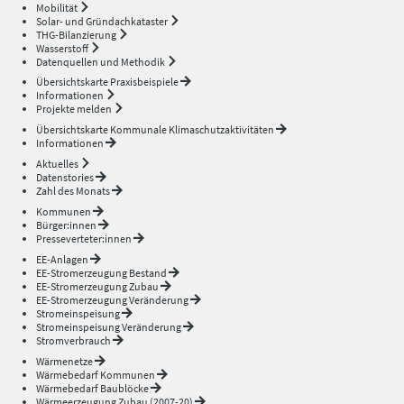
Mobilität
Solar- und Gründachkataster
THG-Bilanzierung
Wasserstoff
Datenquellen und Methodik
Übersichtskarte Praxisbeispiele
Informationen
Projekte melden
Übersichtskarte Kommunale Klimaschutzaktivitäten
Informationen
Aktuelles
Datenstories
Zahl des Monats
Kommunen
Bürger:innen
Presseverteter:innen
EE-Anlagen
EE-Stromerzeugung Bestand
EE-Stromerzeugung Zubau
EE-Stromerzeugung Veränderung
Stromeinspeisung
Stromeinspeisung Veränderung
Stromverbrauch
Wärmenetze
Wärmebedarf Kommunen
Wärmebedarf Baublöcke
Wärmeerzeugung Zubau (2007-20)