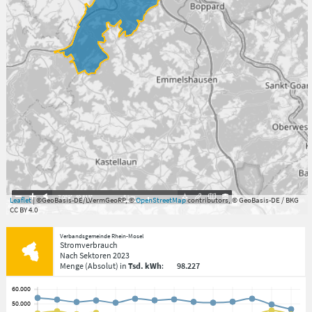
7.059°
,
49.813°
5
km
Leaflet
| ©GeoBasis-DE/LVermGeoRP, ©
OpenStreetMap
contributors, © GeoBasis-DE / BKG
CC BY 4.0
Verbandsgemeinde Rhein-Mosel
Stromverbrauch
Nach Sektoren
2023
Menge
(Absolut)
in
Tsd. kWh
:
98.227