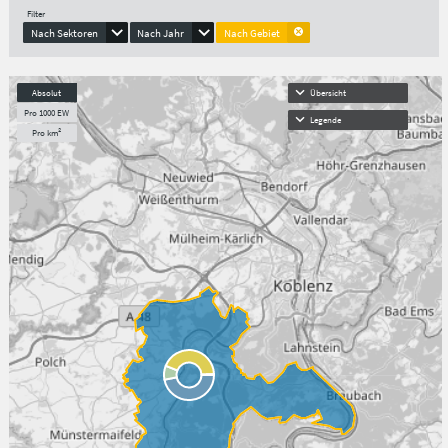
Filter
Nach Sektoren
Nach Jahr
Nach Gebiet
Absolut
Übersicht
Pro 1000 EW
Legende
Pro km²