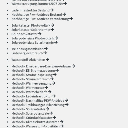
Wärmeerzeugung Summe (2007-20)
Ladeinfrastruktur Bestand
Nachhaltige Pkw-Antriebe Bestand
Nachhaltige Pkw-Antriebe Veränderung
Solarkataster Photovoltaik
Solarkataster Solarthermie
Gründachkataster
Solarpotenziale Photovoltaik
Solarpotenziale Solarthermie
Treibhausgasemission
Endenergieverbrauch
Wasserstoff-Aktivitäten
Methodik Erneuerbare-Energien-Anlagen
Methodik EE-Stromerzeugung
Methodik Stromeinspeisung
Methodik Stromverbrauch
Methodik Wärmeerzeugung
Methodik Wärmenetze
Methodik Wärmebedarfe
Methodik Ladeinfrastruktur
Methodik Nachhaltige PKW-Antriebe
Methodik Treibhausgas-Bilanzierung
Methodik Solarkataster
Methodik Solarpotenziale
Methodik Gründachkataster
Methodik Klimaschutzaktivitäten
Methodik Wasserstoff-Aktivitäten