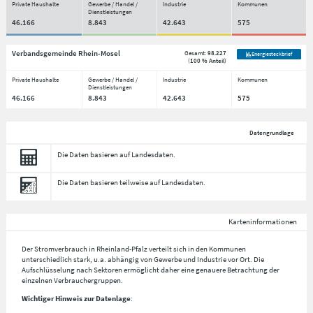
Private Haushalte
Gewerbe / Handel /
Industrie
Kommunen
Dienstleistungen
46.166
8.843
42.643
575
Verbandsgemeinde Rhein-Mosel
Gesamt:
98.227
Energiesteckbrief
(
100 % Anteil
)
Private Haushalte
Gewerbe / Handel /
Industrie
Kommunen
Dienstleistungen
46.166
8.843
42.643
575
Datengrundlage
Die Daten basieren auf Landesdaten.
Die Daten basieren teilweise auf Landesdaten.
Karteninformationen
Der Stromverbrauch in Rheinland-Pfalz verteilt sich in den Kommunen
unterschiedlich stark, u.a. abhängig von Gewerbe und Industrie vor Ort. Die
Aufschlüsselung nach
Sektoren
ermöglicht daher eine genauere Betrachtung der
einzelnen Verbrauchergruppen.
Wichtiger Hinweis zur Datenlage
: