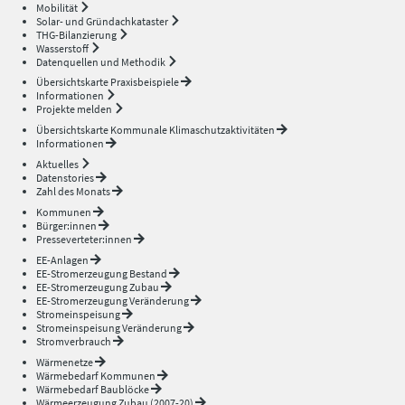
Mobilität
Solar- und Gründachkataster
THG-Bilanzierung
Wasserstoff
Datenquellen und Methodik
Übersichtskarte Praxisbeispiele
Informationen
Projekte melden
Übersichtskarte Kommunale Klimaschutzaktivitäten
Informationen
Aktuelles
Datenstories
Zahl des Monats
Kommunen
Bürger:innen
Presseverteter:innen
EE-Anlagen
EE-Stromerzeugung Bestand
EE-Stromerzeugung Zubau
EE-Stromerzeugung Veränderung
Stromeinspeisung
Stromeinspeisung Veränderung
Stromverbrauch
Wärmenetze
Wärmebedarf Kommunen
Wärmebedarf Baublöcke
Wärmeerzeugung Zubau (2007-20)