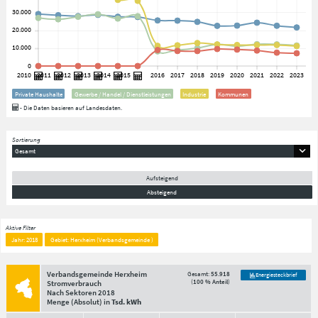
Private Haushalte
Gewerbe / Handel / Dienstleistungen
Industrie
Kommunen
- Die Daten basieren auf Landesdaten.
Sortierung
Gesamt
Aufsteigend
Absteigend
Aktive Filter
Jahr: 2018
Gebiet: Herxheim (Verbandsgemeinde )
Verbandsgemeinde Herxheim
Gesamt:
55.918
Energiesteckbrief
(
100 % Anteil
)
Stromverbrauch
Nach Sektoren
2018
Menge
(Absolut)
in
Tsd. kWh