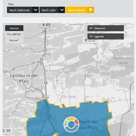
Filter
Nach Sektoren
Nach Jahr
Nach Gebiet
Absolut
Übersicht
Pro 1000 EW
Legende
Pro km²