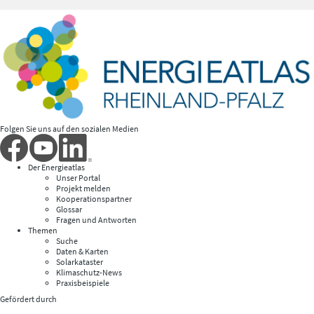
Folgen Sie uns auf den sozialen Medien
Der Energieatlas
Unser Portal
Projekt melden
Kooperationspartner
Glossar
Fragen und Antworten
Themen
Suche
Daten & Karten
Solarkataster
Klimaschutz-News
Praxisbeispiele
Gefördert durch