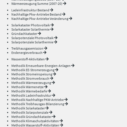
Wärmeerzeugung Summe (2007-20)
Ladeinfrastruktur Bestand
Nachhaltige Pkw-Antriebe Bestand
Nachhaltige Pkw-Antriebe Veränderung
Solarkataster Photovoltaik
Solarkataster Solarthermie
Gründachkataster
Solarpotenziale Photovoltaik
Solarpotenziale Solarthermie
Treibhausgasemission
Endenergieverbrauch
Wasserstoff-Aktivitäten
Methodik Erneuerbare-Energien-Anlagen
Methodik EE-Stromerzeugung
Methodik Stromeinspeisung
Methodik Stromverbrauch
Methodik Wärmeerzeugung
Methodik Wärmenetze
Methodik Wärmebedarfe
Methodik Ladeinfrastruktur
Methodik Nachhaltige PKW-Antriebe
Methodik Treibhausgas-Bilanzierung
Methodik Solarkataster
Methodik Solarpotenziale
Methodik Gründachkataster
Methodik Klimaschutzaktivitäten
Methodik Wasserstoff-Aktivitäten