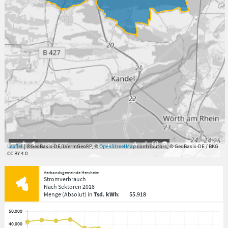
7.059°
,
49.813°
2
km
Leaflet
| ©GeoBasis-DE/LVermGeoRP, ©
OpenStreetMap
contributors, © GeoBasis-DE / BKG
CC BY 4.0
Verbandsgemeinde Herxheim
Stromverbrauch
Nach Sektoren
2018
Menge
(Absolut)
in
Tsd. kWh
:
55.918