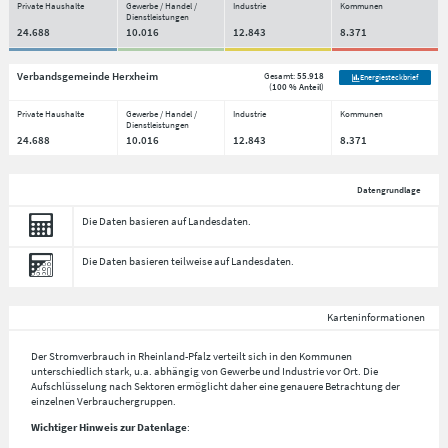
Private Haushalte
Gewerbe / Handel /
Industrie
Kommunen
Dienstleistungen
24.688
10.016
12.843
8.371
Verbandsgemeinde Herxheim
Gesamt:
55.918
Energiesteckbrief
(
100 % Anteil
)
Private Haushalte
Gewerbe / Handel /
Industrie
Kommunen
Dienstleistungen
24.688
10.016
12.843
8.371
Datengrundlage
Die Daten basieren auf Landesdaten.
Die Daten basieren teilweise auf Landesdaten.
Karteninformationen
Der Stromverbrauch in Rheinland-Pfalz verteilt sich in den Kommunen
unterschiedlich stark, u.a. abhängig von Gewerbe und Industrie vor Ort. Die
Aufschlüsselung nach
Sektoren
ermöglicht daher eine genauere Betrachtung der
einzelnen Verbrauchergruppen.
Wichtiger Hinweis zur Datenlage
: