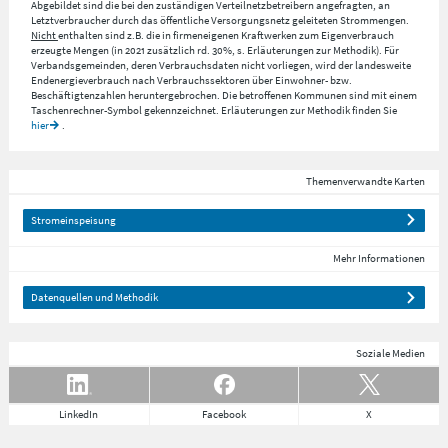
Abgebildet sind die bei den zuständigen Verteilnetzbetreibern angefragten, an
Letztverbraucher durch das öffentliche Versorgungsnetz geleiteten Strommengen.
Nicht
enthalten sind z.B. die in firmeneigenen Kraftwerken zum Eigenverbrauch
erzeugte Mengen (in 2021 zusätzlich rd. 30%, s. Erläuterungen zur Methodik). Für
Verbandsgemeinden, deren Verbrauchsdaten nicht vorliegen, wird der landesweite
Endenergieverbrauch nach Verbrauchssektoren über Einwohner- bzw.
Beschäftigtenzahlen heruntergebrochen. Die betroffenen Kommunen sind mit einem
Taschenrechner-Symbol gekennzeichnet. Erläuterungen zur Methodik finden Sie
hier
.
Themenverwandte Karten
Stromeinspeisung
Mehr Informationen
Datenquellen und Methodik
Soziale Medien
LinkedIn
Facebook
X