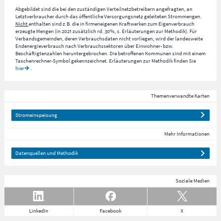
Abgebildet sind die bei den zuständigen Verteilnetzbetreibern angefragten, an
Letztverbraucher durch das öffentliche Versorgungsnetz geleiteten Strommengen.
Nicht
enthalten sind z.B. die in firmeneigenen Kraftwerken zum Eigenverbrauch
erzeugte Mengen (in 2021 zusätzlich rd. 30%, s. Erläuterungen zur Methodik). Für
Verbandsgemeinden, deren Verbrauchsdaten nicht vorliegen, wird der landesweite
Endenergieverbrauch nach Verbrauchssektoren über Einwohner- bzw.
Beschäftigtenzahlen heruntergebrochen. Die betroffenen Kommunen sind mit einem
Taschenrechner-Symbol gekennzeichnet. Erläuterungen zur Methodik finden Sie
hier
.
Themenverwandte Karten
Stromeinspeisung
Mehr Informationen
Datenquellen und Methodik
Soziale Medien
LinkedIn
Facebook
X