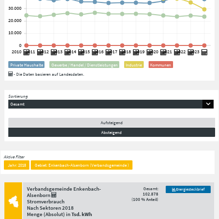
Private Haushalte
Gewerbe / Handel / Dienstleistungen
Industrie
Kommunen
- Die Daten basieren auf Landesdaten.
Sortierung
Gesamt
Aufsteigend
Absteigend
Aktive Filter
Jahr: 2018
Gebiet: Enkenbach-Alsenborn (Verbandsgemeinde )
Verbandsgemeinde Enkenbach-
Gesamt:
Energiesteckbrief
102.878
Alsenborn
(
100 % Anteil
)
Stromverbrauch
Nach Sektoren
2018
Menge
(Absolut)
in
Tsd. kWh