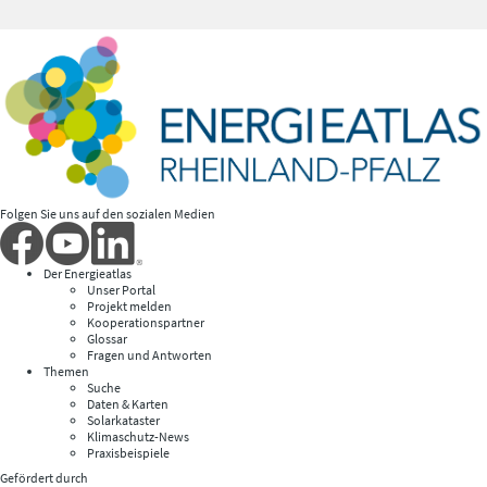
Folgen Sie uns auf den sozialen Medien
Der Energieatlas
Unser Portal
Projekt melden
Kooperationspartner
Glossar
Fragen und Antworten
Themen
Suche
Daten & Karten
Solarkataster
Klimaschutz-News
Praxisbeispiele
Gefördert durch