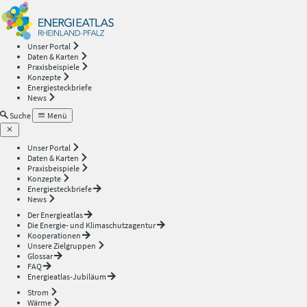
Energieatlas
—
Unser Portal
Daten & Karten
Rheinland-
Praxisbeispiele
Konzepte
Energiesteckbriefe
Pfalz
News
Suche
Menü
Unser Portal
Daten & Karten
Praxisbeispiele
Konzepte
Energiesteckbriefe
News
Der Energieatlas
Die Energie- und Klimaschutzagentur
Kooperationen
Unsere Zielgruppen
Glossar
FAQ
Energieatlas-Jubiläum
Strom
Wärme