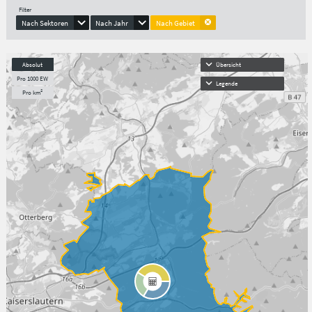
Filter
Nach Sektoren
Nach Jahr
Nach Gebiet
Absolut
Übersicht
Pro 1000 EW
Legende
Pro km²