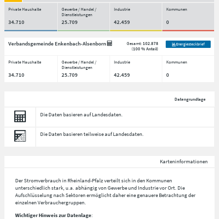
Private Haushalte
Gewerbe / Handel /
Industrie
Kommunen
Dienstleistungen
34.710
25.709
42.459
0
Verbandsgemeinde Enkenbach-Alsenborn
Gesamt:
102.878
Energiesteckbrief
(
100 % Anteil
)
Private Haushalte
Gewerbe / Handel /
Industrie
Kommunen
Dienstleistungen
34.710
25.709
42.459
0
Datengrundlage
Die Daten basieren auf Landesdaten.
Die Daten basieren teilweise auf Landesdaten.
Karteninformationen
Der Stromverbrauch in Rheinland-Pfalz verteilt sich in den Kommunen
unterschiedlich stark, u.a. abhängig von Gewerbe und Industrie vor Ort. Die
Aufschlüsselung nach
Sektoren
ermöglicht daher eine genauere Betrachtung der
einzelnen Verbrauchergruppen.
Wichtiger Hinweis zur Datenlage
: