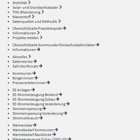
Mobilität
Solar- und Gründachkataster
THG-Bilanzierung
Wasserstoff
Datenquellen und Methodik
Übersichtskarte Praxisbeispiele
Informationen
Projekte melden
Übersichtskarte Kommunale Klimaschutzaktivitäten
Informationen
Aktuelles
Datenstories
Zahl des Monats
Kommunen
Bürger:innen
Presseverteter:innen
EE-Anlagen
EE-Stromerzeugung Bestand
EE-Stromerzeugung Zubau
EE-Stromerzeugung Veränderung
Stromeinspeisung
Stromeinspeisung Veränderung
Stromverbrauch
Wärmenetze
Wärmebedarf Kommunen
Wärmebedarf Baublöcke
Wärmeerzeugung Zubau (2007-20)