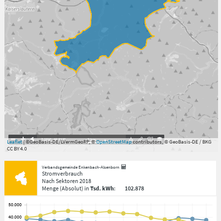
7.059°
,
49.813°
3
km
Leaflet
| ©GeoBasis-DE/LVermGeoRP, ©
OpenStreetMap
contributors, © GeoBasis-DE / BKG
CC BY 4.0
Verbandsgemeinde Enkenbach-Alsenborn
Stromverbrauch
Nach Sektoren
2018
Menge
(Absolut)
in
Tsd. kWh
:
102.878