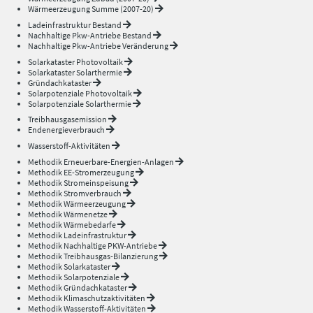
Wärmeerzeugung Summe (2007-20)
Ladeinfrastruktur Bestand
Nachhaltige Pkw-Antriebe Bestand
Nachhaltige Pkw-Antriebe Veränderung
Solarkataster Photovoltaik
Solarkataster Solarthermie
Gründachkataster
Solarpotenziale Photovoltaik
Solarpotenziale Solarthermie
Treibhausgasemission
Endenergieverbrauch
Wasserstoff-Aktivitäten
Methodik Erneuerbare-Energien-Anlagen
Methodik EE-Stromerzeugung
Methodik Stromeinspeisung
Methodik Stromverbrauch
Methodik Wärmeerzeugung
Methodik Wärmenetze
Methodik Wärmebedarfe
Methodik Ladeinfrastruktur
Methodik Nachhaltige PKW-Antriebe
Methodik Treibhausgas-Bilanzierung
Methodik Solarkataster
Methodik Solarpotenziale
Methodik Gründachkataster
Methodik Klimaschutzaktivitäten
Methodik Wasserstoff-Aktivitäten